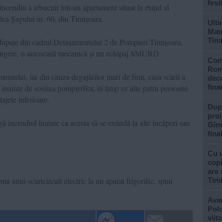
fest
ncendiu a izbucnit într-un apartament situat la etajul al
lea Șagului nr. 60, din Timișoara.
Ulti
Mate
Tim
echipaje din cadrul Detașamentului 2 de Pompieri Timișoara,
tingere, o autoscară mecanică și un echipaj SMURD.
Com
Rom
mentului, iar din cauza degajărilor mari de fum, casa scării a
deca
înainte de sosirea pompierilor, în timp ce alte patru persoane
fina
ajele inferioare.
După
proi
gă incendiul înainte ca acesta să se extindă la alte încăperi sau
Gimn
fina
Cu u
copi
are 
ma unui scurtcircuit electric la un aparat frigorific, spun
Tim
Avan
Polo
viit