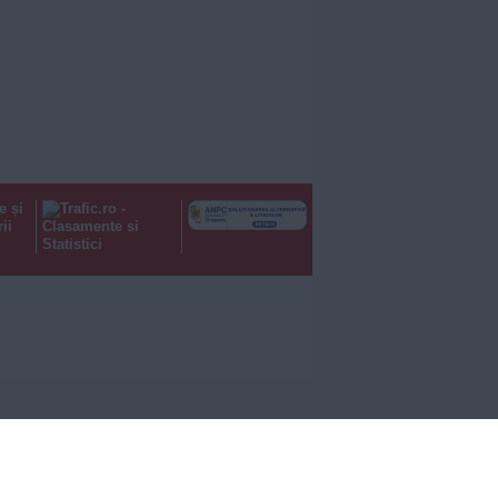
e și
ii