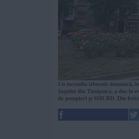
Un incendiu izbucnit duminică, î
Șagului din Timișoara, a dus la ev
de pompieri și SMURD. Din fericir