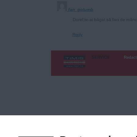
fan_golumb
Dorel,te-ai băgat să faci de mân
Reply
SERVICII
Redact