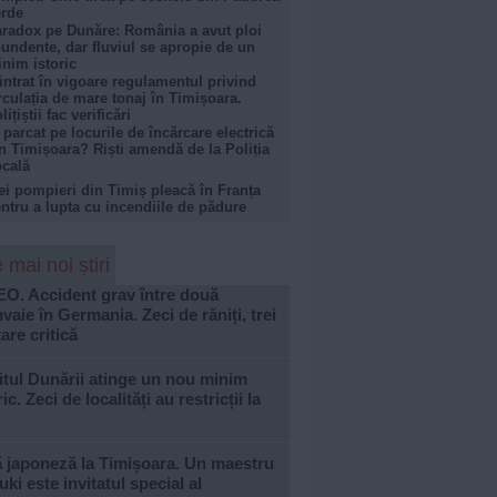
rde
radox pe Dunăre: România a avut ploi
undente, dar fluviul se apropie de un
nim istoric
intrat în vigoare regulamentul privind
rculația de mare tonaj în Timișoara.
lițiștii fac verificări
 parcat pe locurile de încărcare electrică
n Timișoara? Riști amendă de la Poliția
cală
ei pompieri din Timiș pleacă în Franța
ntru a lupta cu incendiile de pădure
 mai noi știri
EO. Accident grav între două
vaie în Germania. Zeci de răniți, trei
tare critică
tul Dunării atinge un nou minim
ric. Zeci de localități au restricții la
ă japoneză la Timișoara. Un maestru
ki este invitatul special al