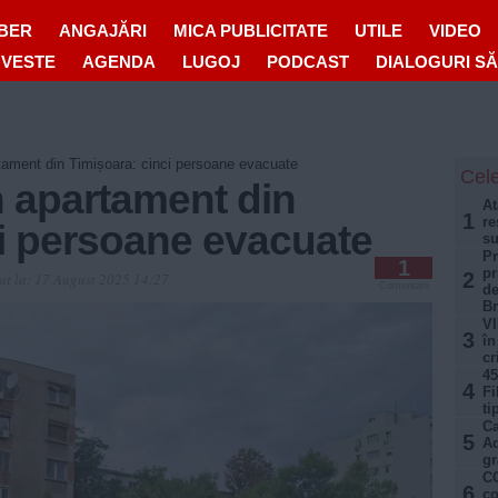
IBER
ANGAJĂRI
MICA PUBLICITATE
UTILE
VIDEO
OVESTE
AGENDA
LUGOJ
PODCAST
DIALOGURI S
rtament din Timișoara: cinci persoane evacuate
Cele
n apartament din
At
1
re
ci persoane evacuate
su
Pr
1
pr
2
at la:
17 August 2025 14:27
Comentarii
de
B
VI
3
în
cr
45
4
Fi
ti
Ca
5
Aq
gr
CO
6
co