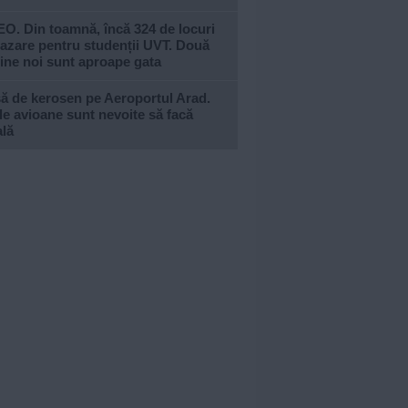
O. Din toamnă, încă 324 de locuri
azare pentru studenții UVT. Două
ine noi sunt aproape gata
ă de kerosen pe Aeroportul Arad.
e avioane sunt nevoite să facă
ală