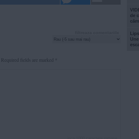
VIDE
de c
căm
filtreaza comentariile
Lips
Unel
esc
Required fields are marked
*
inca
1000
caractere ramase