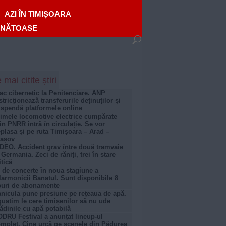
AZI ÎN TIMIȘOARA
ĂNĂTOASE
 mai citite știri
ac cibernetic la Penitenciare. ANP
stricționează transferurile deținuților și
spendă platformele online
imele locomotive electrice cumpărate
in PNRR intră în circulație. Se vor
plasa și pe ruta Timișoara – Arad –
rașov
DEO. Accident grav între două tramvaie
 Germania. Zeci de răniți, trei în stare
itică
 de concerte în noua stagiune a
larmonicii Banatul. Sunt disponibile 8
puri de abonamente
nicula pune presiune pe rețeaua de apă.
uatim le cere timișenilor să nu ude
ădinile cu apă potabilă
DRU Festival a anunțat lineup-ul
mplet. Cine urcă pe scenele din Pădurea