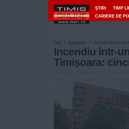
ŞTIRI
TIMP L
CARIERE DE P
Tion
Eveniment
Incendiu într-un apa
Incendiu într-u
Timișoara: cin
De
T.EX
la 17 August 2025 13:31
Reactualiz