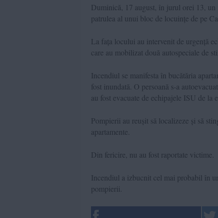
Duminică, 17 august, în jurul orei 13, un i
patrulea al unui bloc de locuințe de pe Ca
La fața locului au intervenit de urgență 
care au mobilizat două autospeciale de s
Incendiul se manifesta în bucătăria aparta
fost inundată. O persoană s-a autoevacuat 
au fost evacuate de echipajele ISU de la et
Pompierii au reușit să localizeze și să stin
apartamente.
Din fericire, nu au fost raportate victime.
Incendiul a izbucnit cel mai probabil în ur
pompierii.