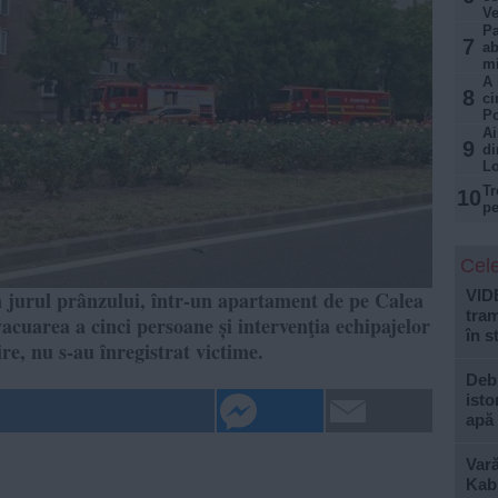
Ve
Pa
7
ab
mi
A 
8
ci
Po
Ai
9
di
Lo
Tr
10
pe
Cele
n jurul prânzului, într-un apartament de pe Calea
VID
tram
acuarea a cinci persoane și intervenţia echipajelor
în s
e, nu s-au înregistrat victime.
Debi
isto
apă
Var
Kabu