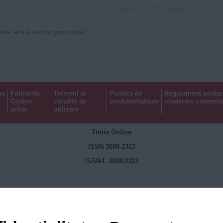
August 17, 2025 at 9:34 pm
care iarăși pentru porumbei?
ia
Folosinta
Termeni si
Politica de
Regulament postar
Cookie-
conditii de
confidentialitate
moderare comentar
urilor
utilizare
Timiș Online
ISSN 3008-2323
ISSN-L 3008-2323