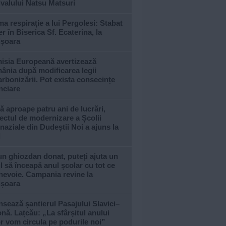
ivalului Natsu Matsuri
ma respirație a lui Pergolesi: Stabat
r în Biserica Sf. Ecaterina, la
ișoara
isia Europeană avertizează
ânia după modificarea legii
rbonizării. Pot exista consecințe
nciare
 aproape patru ani de lucrări,
ectul de modernizare a Școlii
aziale din Dudeștii Noi a ajuns la
l
n ghiozdan donat, puteți ajuta un
l să înceapă anul școlar cu tot ce
nevoie. Campania revine la
ișoara
sează șantierul Pasajului Slavici–
nă. Lațcău: „La sfârșitul anului
or vom circula pe podurile noi”