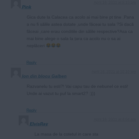
April 16, 2021 at 8:15 pm
Pink
Gica dute la Calacea ca acolo ai mai bine pt tine .Pana
a nu fi sălile astea dotate ,unde făceai tu sala ?Si dacă
făceai ,care erau conditile din sălile respective?Asa ca
mai bine alege o sala la țara ca acolo nu o sa ai
neplăceri
Reply
April 16, 2021 at 10:10 pm
Ion din blocu Galben
Razvanelu tu esti?! Vai capu tau de nebunel ce esti!
Unde ai vazut tu puf la smart2? :)))
Reply
April 18, 2021 at 4:04 am
ElvisRay
La masa de la cotetul in care sta