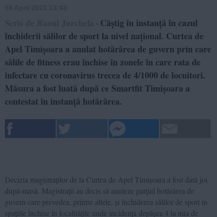
16 April 2021 13:43
Scris de Raoul Jurchela
Câștig în instanță în cazul
-
închiderii sălilor de sport la nivel național. Curtea de
Apel Timișoara a anulat hotărârea de guvern prin care
sălile de fitness erau închise în zonele în care rata de
infectare cu coronavirus trecea de 4/1000 de locuitori.
Măsura a fost luată după ce Smartfit Timișoara a
contestat în instanță hotărârea.
Decizia magistraților de la Curtea de Apel Timișoara a fost dată joi
după-masă. Magistrații au decis să anuleze parțial hotărârea de
guvern care prevedea, printre altele, și închiderea sălilor de sport în
spațiile închise în localitățile unde incidența depășea 4 la mia de