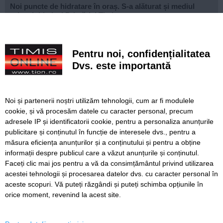
Noi puncte de hidratare în oraș. S-a alăturat și mediul
privat inițiativei Primăriei Timișoara
„Recidivă” la baza sportivă din Dacia. Primăria a ridicat
niște echipamente amplasate ilegal
Pentru noi, confidențialitatea
Lucrări ale SDM în Timișoara, astăzi, 8 august
Dvs. este importantă
Ce facem astăzi, 8 august 2026, în Timișoara?
Noi și partenerii noștri utilizăm tehnologii, cum ar fi modulele
Cum arată televizorul care schimbă serile de acasă, fără
cookie, și vă procesăm datele cu caracter personal, precum
complicații
adresele IP și identificatorii cookie, pentru a personaliza anunțurile
publicitare și conținutul în funcție de interesele dvs., pentru a
Nouă copaci căzuți, dintre care patru pe mașini, la
Timișoara, în urma furtunii
măsura eficiența anunțurilor și a conținutului și pentru a obține
informații despre publicul care a văzut anunțurile și conținutul.
Faceți clic mai jos pentru a vă da consimțământul privind utilizarea
acestei tehnologii și procesarea datelor dvs. cu caracter personal în
aceste scopuri. Vă puteți răzgândi și puteți schimba opțiunile în
SERVICII
Redactia
Folosinta Cookie-urilor
orice moment, revenind la acest site.
Termeni si conditii de utilizare
Politica de confidentialitate