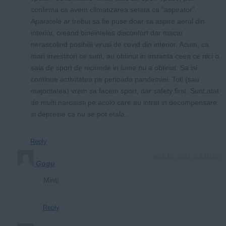
confirma ca avem climatizarea setata ca “aspirator”.
Aparatele ar trebui sa fie puse doar sa aspire aerul din
interior, creand bineinteles disconfort dar macar
nerascolind posibilii virusi de covid din interior. Acum, ca
mari investitori ce sunt, au obtinut in instanta ceea ce nici o
sala de sport de niciunde in lume nu a obtinut. Sa isi
continue activitatea pe perioada pandemiei. Toti (sau
majoritatea) vrem sa facem sport, dar safety first. Sunt atat
de multi narcisisti pe acolo care au intrat in decompensare
si depresie ca nu se pot etala…
Reply
April 16, 2021 at 6:10 pm
Gogu
Minti
Reply