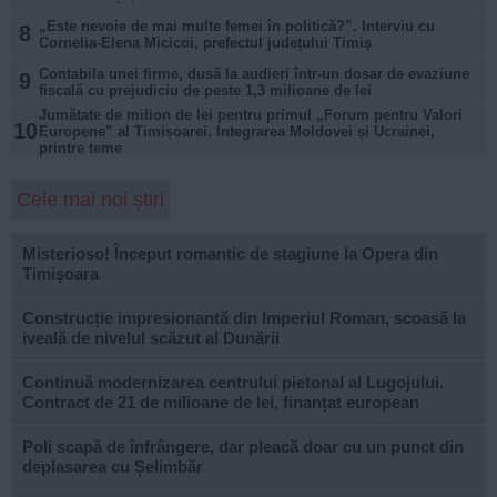
„Este nevoie de mai multe femei în politică?”. Interviu cu
8
Cornelia-Elena Micicoi, prefectul județului Timiș
Contabila unei firme, dusă la audieri într-un dosar de evaziune
9
fiscală cu prejudiciu de peste 1,3 milioane de lei
Jumătate de milion de lei pentru primul „Forum pentru Valori
10
Europene” al Timișoarei. Integrarea Moldovei și Ucrainei,
printre teme
Cele mai noi știri
Misterioso! Început romantic de stagiune la Opera din
Timișoara
Construcție impresionantă din Imperiul Roman, scoasă la
iveală de nivelul scăzut al Dunării
Continuă modernizarea centrului pietonal al Lugojului.
Contract de 21 de milioane de lei, finanțat european
Poli scapă de înfrângere, dar pleacă doar cu un punct din
deplasarea cu Șelimbăr