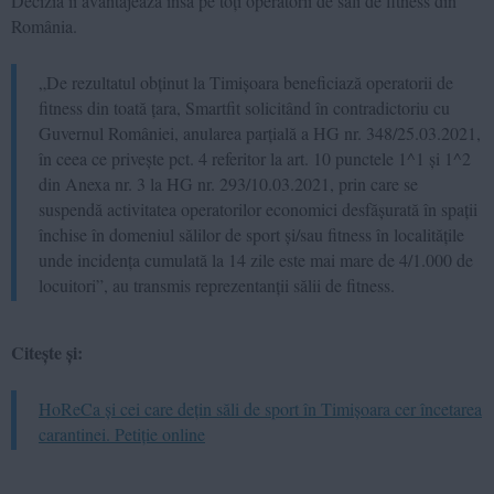
Decizia îi avantajează însă pe toți operatorii de săli de fitness din
România.
„De rezultatul obținut la Timișoara beneficiază operatorii de
fitness din toată țara, Smartfit solicitând în contradictoriu cu
Guvernul României, anularea parțială a HG nr. 348/25.03.2021,
în ceea ce privește pct. 4 referitor la art. 10 punctele 1^1 și 1^2
din Anexa nr. 3 la HG nr. 293/10.03.2021, prin care se
suspendă activitatea operatorilor economici desfășurată în spații
închise în domeniul sălilor de sport și/sau fitness în localitățile
unde incidența cumulată la 14 zile este mai mare de 4/1.000 de
locuitori”, au transmis reprezentanții sălii de fitness.
Citește și:
HoReCa și cei care dețin săli de sport în Timișoara cer încetarea
carantinei. Petiție online