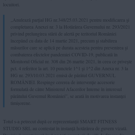
locuitori.
„Anulează parţial HG nr.348/25.03.2021 pentru modificarea şi
completarea Anexei nr. 3 la Hotărârea Guvernului nr. 293/2021
privind prelungirea stării de alertă pe teritoriul României
începând cu data de 14 martie 2021, precum şi stabilirea
măsurilor care se aplică pe durata acesteia pentru prevenirea şi
combaterea efectelor pandemiei COVID-19, publicată în
Monitorul Oficial nr. 308 din 26 martie 2021, în ceea ce priveşte
pct. 4 referitor la art. 10 punctele 1^1 şi 1^2 din Anexa nr. 3 la
HG nr. 293/10.03.2021 emisă de pârâtul GUVERNUL
ROMÂNIEI. Respinge cererea de intervenţie accesorie
formulată de către Ministerul Afacerilor Interne în interesul
pârâtului Guvernul României”, se arată în motivarea instanței
timișorene.
Totul s-a petrecut după ce reprezentanții SMART FITNESS
STUDIO SRL au contestat în instanță hotărârea de guvern vizată.