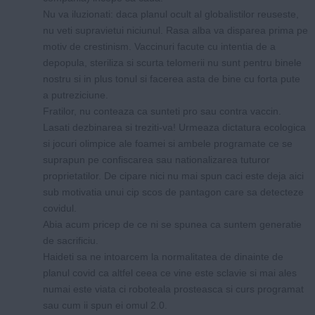
Nu va iluzionati: daca planul ocult al globalistilor reuseste,
nu veti supravietui niciunul. Rasa alba va disparea prima pe
motiv de crestinism. Vaccinuri facute cu intentia de a
depopula, steriliza si scurta telomerii nu sunt pentru binele
nostru si in plus tonul si facerea asta de bine cu forta pute
a putreziciune.
Fratilor, nu conteaza ca sunteti pro sau contra vaccin.
Lasati dezbinarea si treziti-va! Urmeaza dictatura ecologica
si jocuri olimpice ale foamei si ambele programate ce se
suprapun pe confiscarea sau nationalizarea tuturor
proprietatilor. De cipare nici nu mai spun caci este deja aici
sub motivatia unui cip scos de pantagon care sa detecteze
covidul.
Abia acum pricep de ce ni se spunea ca suntem generatie
de sacrificiu.
Haideti sa ne intoarcem la normalitatea de dinainte de
planul covid ca altfel ceea ce vine este sclavie si mai ales
numai este viata ci roboteala prosteasca si curs programat
sau cum ii spun ei omul 2.0.