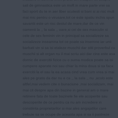
sali de gimnastica este un moft in mare parte vrei sa
faci sport du te in aer liber scutesti si bani si ai risc mult
mai mic pentru o virusare,tot ce este spatiu inchis spun
savantii este un risc destul de mare,dar de ce vin
oamenii la ,, la sala ,, oare,si cei de sex masculin si
cele de sex feminin vin in principal sa socializeze sa
socializeze inseamna tot ce poate sa insemne iar unii
barbati vin si sa isi etaleze muschii dar stiti proverbul cu
muschii si alt organ nu il mai scriu aici dar cine este asa
dornic de exercitii fizice cu o suma modica poate sa isi
cumpere aparate noi sau chiar la mina doua si sa faca
exercitii la el sau la ea acasa cind vrea cum vrea si mai
ales pe gratis da dar nu e ca ,, la sala ,, nu ,acolo este
altfel,mai vedem cite o bunaciune ,mai socializam, mai
mai cit despre apa din bazine in general am o mare
retinere fata de toate bazinele fie ele acoperite sau
descoperite de ce pentru ca nu am incredere in
constiinta proprietarilor si mai ales angajatilor care
trebuie sa se ocupe de aceasta apa si sa ii pastreze