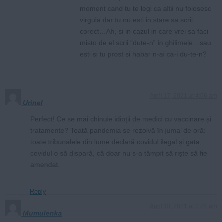
moment cand tu te legi ca altii nu folosesc
virgula dar tu nu esti in stare sa scrii
corect…Ah, si in cazul in care vrei sa faci
misto de el scrii “dute-n” in ghilimele…sau
esti si tu prost si habar n-ai ca-i du-te-n?
April 17, 2021 at 4:06 am
Urinel
Perfect! Ce se mai chinuie idioții de medici cu vaccinare și
tratamente? Toată pandemia se rezolvă în juma’ de oră:
toate tribunalele din lume declară covidul ilegal și gata,
covidul o să dispară, că doar nu s-a tâmpit să riște să fie
amendat.
Reply
April 18, 2021 at 7:24 am
Mumulenka