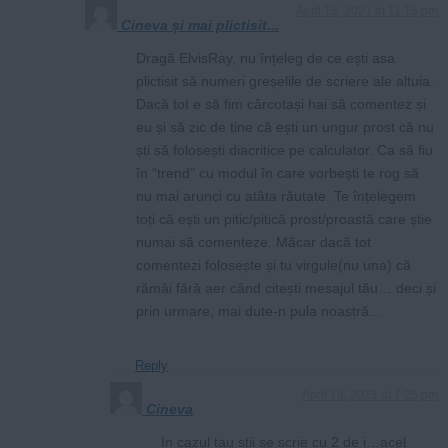
April 18, 2021 at 11:15 pm
Cineva și mai plictisit...
Dragă ElvisRay, nu înțeleg de ce ești asa
plictisit să numeri greșelile de scriere ale altuia.
Dacă tot e să fim cârcotași hai să comentez și
eu și să zic de tine că ești un ungur prost că nu
ști să folosești diacritice pe calculator. Ca să fiu
în “trend” cu modul în care vorbești te rog să
nu mai arunci cu atâta răutate. Te înțelegem
toți că ești un pitic/pitică prost/proastă care știe
numai să comenteze. Măcar dacă tot
comentezi folosește și tu virgule(nu una) că
rămâi fără aer când citești mesajul tău… deci și
prin urmare, mai dute-n pula noastră…
Reply
April 19, 2021 at 7:25 pm
Cineva
In cazul tau știi se scrie cu 2 de i…acel