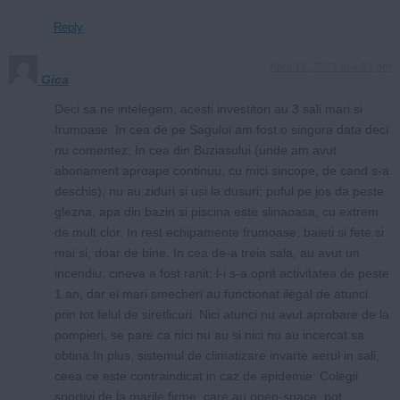
Reply
April 16, 2021 at 4:52 pm
Gica
Deci sa ne intelegem, acesti investitori au 3 sali mari si
frumoase. In cea de pe Sagului am fost o singura data deci
nu comentez; In cea din Buziasului (unde am avut
abonament aproape continuu, cu mici sincope, de cand s-a
deschis), nu au ziduri si usi la dusuri; puful pe jos da peste
glezna, apa din bazin si piscina este slinaoasa, cu extrem
de mult clor. In rest echipamente frumoase, baieti si fete si
mai si, doar de bine. In cea de-a treia sala, au avut un
incendiu; cineva a fost ranit; l-i s-a oprit activitatea de peste
1 an, dar ei mari smecheri au functionat ilegal de atunci
prin tot felul de siretlicuri. Nici atunci nu avut aprobare de la
pompieri, se pare ca nici nu au si nici nu au incercat sa
obtina In plus, sistemul de climatizare invarte aerul in sali,
ceea ce este contraindicat in caz de epidemie. Colegii
sportivi de la marile firme, care au open-space, pot