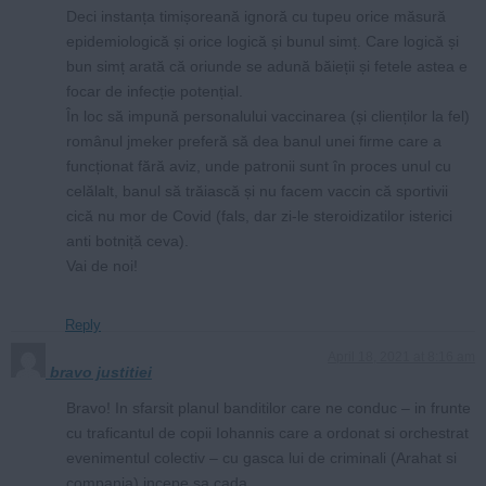
Deci instanța timișoreană ignoră cu tupeu orice măsură
epidemiologică și orice logică și bunul simț. Care logică și
bun simț arată că oriunde se adună băieții și fetele astea e
focar de infecție potențial.
În loc să impună personalului vaccinarea (și clienților la fel)
românul jmeker preferă să dea banul unei firme care a
funcționat fără aviz, unde patronii sunt în proces unul cu
celălalt, banul să trăiască și nu facem vaccin că sportivii
cică nu mor de Covid (fals, dar zi-le steroidizatilor isterici
anti botniță ceva).
Vai de noi!
Reply
April 18, 2021 at 8:16 am
bravo justitiei
Bravo! In sfarsit planul banditilor care ne conduc – in frunte
cu traficantul de copii Iohannis care a ordonat si orchestrat
evenimentul colectiv – cu gasca lui de criminali (Arahat si
compania) incepe sa cada.