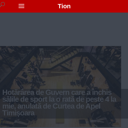
Tion
Hotărârea de Guvern care a închis
sălile de sport la o rată de peste 4 la
mie, anulată de Curtea de Apel
Timișoara