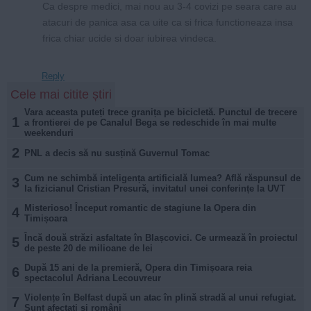
Ca despre medici, mai nou au 3-4 covizi pe seara care au
atacuri de panica asa ca uite ca si frica functioneaza insa
frica chiar ucide si doar iubirea vindeca.
Reply
Cele mai citite știri
Vara aceasta puteți trece granița pe bicicletă. Punctul de trecere
1
a frontierei de pe Canalul Bega se redeschide în mai multe
weekenduri
2
PNL a decis să nu susțină Guvernul Tomac
Cum ne schimbă inteligența artificială lumea? Află răspunsul de
3
la fizicianul Cristian Presură, invitatul unei conferințe la UVT
Misterioso! Început romantic de stagiune la Opera din
4
Timișoara
Încă două străzi asfaltate în Blașcovici. Ce urmează în proiectul
5
de peste 20 de milioane de lei
După 15 ani de la premieră, Opera din Timișoara reia
6
spectacolul Adriana Lecouvreur
Violențe în Belfast după un atac în plină stradă al unui refugiat.
7
Sunt afectați și români