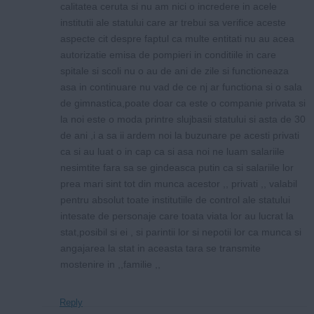
calitatea ceruta si nu am nici o incredere in acele
institutii ale statului care ar trebui sa verifice aceste
aspecte cit despre faptul ca multe entitati nu au acea
autorizatie emisa de pompieri in conditiile in care
spitale si scoli nu o au de ani de zile si functioneaza
asa in continuare nu vad de ce nj ar functiona si o sala
de gimnastica,poate doar ca este o companie privata si
la noi este o moda printre slujbasii statului si asta de 30
de ani ,i a sa ii ardem noi la buzunare pe acesti privati
ca si au luat o in cap ca si asa noi ne luam salariile
nesimtite fara sa se gindeasca putin ca si salariile lor
prea mari sint tot din munca acestor ,, privati ,, valabil
pentru absolut toate institutiile de control ale statului
intesate de personaje care toata viata lor au lucrat la
stat,posibil si ei , si parintii lor si nepotii lor ca munca si
angajarea la stat in aceasta tara se transmite
mostenire in ,,familie ,,
Reply