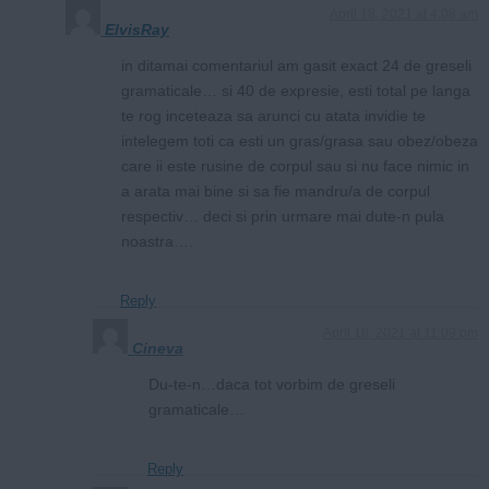
April 18, 2021 at 4:08 am
ElvisRay
in ditamai comentariul am gasit exact 24 de greseli
gramaticale… si 40 de expresie, esti total pe langa
te rog inceteaza sa arunci cu atata invidie te
intelegem toti ca esti un gras/grasa sau obez/obeza
care ii este rusine de corpul sau si nu face nimic in
a arata mai bine si sa fie mandru/a de corpul
respectiv… deci si prin urmare mai dute-n pula
noastra….
Reply
April 18, 2021 at 11:09 pm
Cineva
Du-te-n…daca tot vorbim de greseli
gramaticale…
Reply