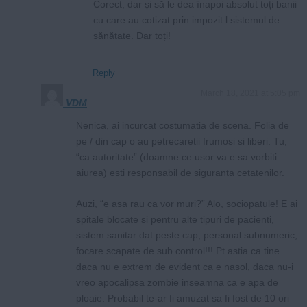
Corect, dar și să le dea înapoi absolut toți banii
cu care au cotizat prin impozit l sistemul de
sănătate. Dar toți!
Reply
March 18, 2021 at 5:05 pm
VDM
Nenica, ai incurcat costumatia de scena. Folia de
pe / din cap o au petrecaretii frumosi si liberi. Tu,
“ca autoritate” (doamne ce usor va e sa vorbiti
aiurea) esti responsabil de siguranta cetatenilor.
Auzi, “e asa rau ca vor muri?” Alo, sociopatule! E ai
spitale blocate si pentru alte tipuri de pacienti,
sistem sanitar dat peste cap, personal subnumeric,
focare scapate de sub control!!! Pt astia ca tine
daca nu e extrem de evident ca e nasol, daca nu-i
vreo apocalipsa zombie inseamna ca e apa de
ploaie. Probabil te-ar fi amuzat sa fi fost de 10 ori