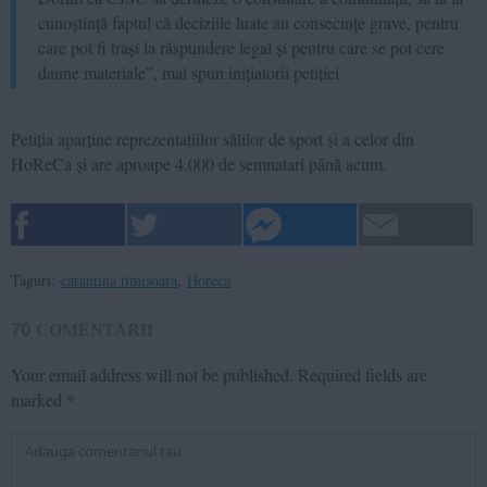
cunoștință faptul că deciziile luate au consecințe grave, pentru
care pot fi trași la răspundere legal și pentru care se pot cere
daune materiale”, mai spun inițiatorii petiției.
Petiția aparține reprezentațiilor sălilor de sport și a celor din
HoReCa și are aproape 4.000 de semnatari până acum.
Taguri:
carantina timisoara
,
Horeca
70
COMENTARII
Your email address will not be published.
Required fields are
marked
*