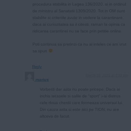
procedura stabilita in Legea 136/2020, si in ordinul
de ministru al Sanatatii 1309/2020. Tot in OM sunt
stabilite si criteriile avute in vedere la carantinare,
daca ai curiozitatea sa il citesti; raman la opinia ca
ridicarea carantinei nu se face prin petitie online.
Poti continua sa pretinzi ca nu ai inteles ce am vrut
sa spun
Reply
March 18, 2021 at 7:23 pm
marius
Vorbesti dar asta nu poate pricepe. Daca ai
inchis terasele si salile de “sport” i-ai distrus
cele doua chestii care formeaza universul lui.
Din cauza asta si este aici pe TION, nu are
altceva de facut.