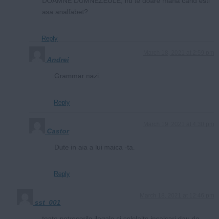
DOAMNE DUMNEZEULE, nu te doare mana cand esti
asa analfabet?
Reply
March 18, 2021 at 2:59 pm
Andrei
Grammar nazi.
Reply
March 19, 2021 at 4:30 pm
Castor
Dute in aia a lui maica -ta.
Reply
March 18, 2021 at 12:46 pm
sst_001
toate petrecerile ilegale si celelalte incalcari dau de