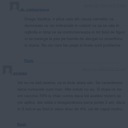
March 18, 2021 at 4:19 pm
dr. ciobanescu
Draga Vasilica, e plina sala din cauza cwrvelor ca
dumneata ce vin imbracate in colanti ca sa se uita in
oglinda in timp ce se contorsioneaza in tot felul de figuri
si sa mearga la pas pe banda de alergat cu smartfonu
in mana. Nu cei care fac piept si brate sunt problema.
Reply
March 18, 2021 at 11:17 am
sicman
Voi nu va dati seama, ca ei doar atata stiu. Sa carantineze
daca numerele sunt mari. Alte solutii nu au. Si dupa ce ne-
om vaccina 70% is chiar curios daca tot acelesi mizerii se
vor aplica. dar astia o taragandeaza pana peste 2 ani, daca
in 3 luni ei au fost in stare doar de 4%. vai de capul nostru.
Reply