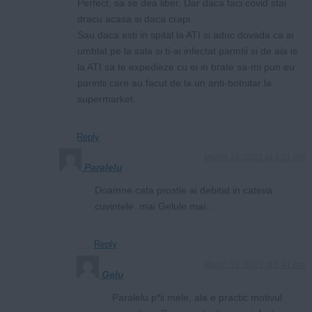
Perfect, sa se dea liber. Dar daca faci covid stai
dracu acasa si daca crapi.
Sau daca esti in spital la ATI si aduc dovada ca ai
umblat pe la sala si ti-ai infectat parintii si de aia is
la ATI sa te expedieze cu ei in brate sa-mi pun eu
parintii care au facut de la un anti-botnitar la
supermarket.
Reply
March 18, 2021 at 4:51 pm
Paralelu
Doamne cata prostie ai debitat in cateva
cuvintele..mai Gelule mai…
Reply
March 18, 2021 at 6:41 pm
Gelu
Paralelu p*ii mele, ala e practic motivul