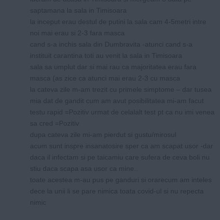
saptamana la sala in Timisoara
la inceput erau destul de putini la sala cam 4-5metri intre
noi mai erau si 2-3 fara masca
cand s-a inchis sala din Dumbravita -atunci cand s-a
instituit carantina toti au venit la sala in Timisoara
sala sa umplut dar si mai rau ca majoritatea erau fara
masca (as zice ca atunci mai erau 2-3 cu masca
la cateva zile m-am trezit cu primele simptome – dar tusea
mia dat de gandit cum am avut posibilitatea mi-am facut
testu rapid =Pozitiv urmat de celalalt test pt ca nu imi venea
sa cred =Pozitiv
dupa cateva zile mi-am pierdut si gustu/mirosul
acum sunt inspre insanatosire sper ca am scapat usor -dar
daca il infectam si pe taicamiu care sufera de ceva boli nu
stiu daca scapa asa usor ca mine..
toate acestea m-au pus pe ganduri si orarecum am inteles
dece la unii li se pare nimica toata covid-ul si nu repecta
nimic