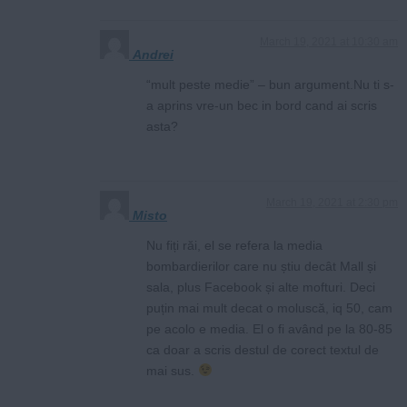
March 19, 2021 at 10:30 am
Andrei
“mult peste medie” – bun argument.Nu ti s-
a aprins vre-un bec in bord cand ai scris
asta?
March 19, 2021 at 2:30 pm
Misto
Nu fiți răi, el se refera la media
bombardierilor care nu știu decât Mall și
sala, plus Facebook și alte mofturi. Deci
puțin mai mult decat o moluscă, iq 50, cam
pe acolo e media. El o fi având pe la 80-85
ca doar a scris destul de corect textul de
mai sus.