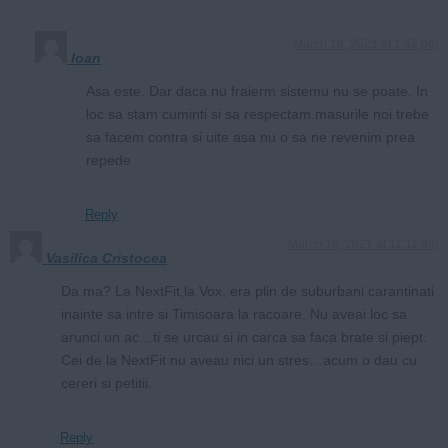
March 18, 2021 at 1:42 pm
Ioan
Asa este. Dar daca nu fraierm sistemu nu se poate. In
loc sa stam cuminti si sa respectam.masurile noi trebe
sa facem contra si uite asa nu o sa ne revenim prea
repede
Reply
March 18, 2021 at 11:11 am
Vasilica Cristocea
Da ma? La NextFit,la Vox, era plin de suburbani carantinati
inainte sa intre si Timisoara la racoare. Nu aveai loc sa
arunci un ac…ti se urcau si in carca sa faca brate si piept.
Cei de la NextFit nu aveau nici un stres…acum o dau cu
cereri si petitii.
Reply