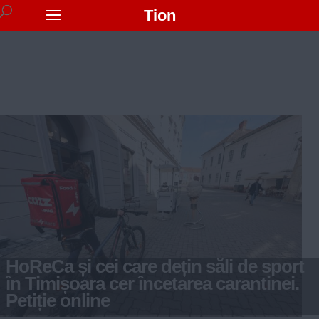
Tion
HoReCa și cei care dețin săli de sport
în Timișoara cer încetarea carantinei.
Petiție online