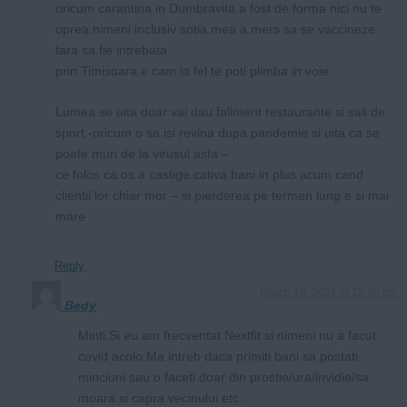
oricum carantina in Dumbravita a fost de forma nici nu te
oprea nimeni inclusiv sotia mea a mers sa se vaccineze
fara sa fie intrebata
prin Timisoara e cam la fel te poti plimba in voie
Lumea se uita doar vai dau faliment restaurante si sali de
sport -oricum o sa isi revina dupa pandemie si uita ca se
poate muri de la virusul asta –
ce folos ca os a castige cativa bani in plus acum cand
clientii lor chiar mor – si pierderea pe termen lung e si mai
mare
Reply
March 18, 2021 at 12:29 pm
Bedy
Minti.Si eu am frecventat Nextfit si nimeni nu a facut
covid acolo.Ma intreb daca primiti bani sa postati
minciuni sau o faceti doar din prostie/ura/invidie/sa
moara si capra vecinului etc.