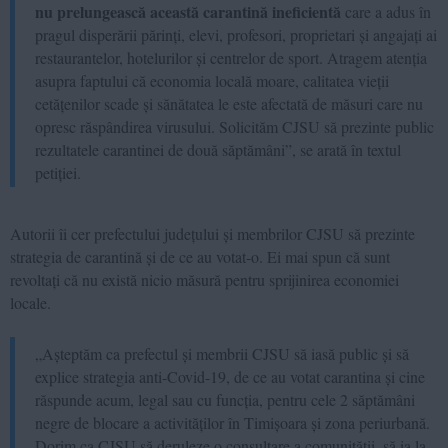
nu prelungească această carantină ineficientă
care a adus în
pragul disperării părinți, elevi, profesori, proprietari și angajați ai
restaurantelor, hotelurilor și centrelor de sport. Atragem atenția
asupra faptului că economia locală moare, calitatea vieții
cetățenilor scade și sănătatea le este afectată de măsuri care nu
opresc răspândirea virusului. Solicităm CJSU să prezinte public
rezultatele carantinei de două săptămâni”, se arată în textul
petiției.
Autorii îi cer prefectului județului și membrilor CJSU să prezinte
strategia de carantină și de ce au votat-o. Ei mai spun că sunt
revoltați că nu există nicio măsură pentru sprijinirea economiei
locale.
„Așteptăm ca prefectul și membrii CJSU să iasă public și să
explice strategia anti-Covid-19, de ce au votat carantina și cine
răspunde acum, legal sau cu funcția, pentru cele 2 săptămâni
negre de blocare a activităților în Timișoara și zona periurbană.
Dorim ca CJSU să deruleze o consultare a comunității, să ia la