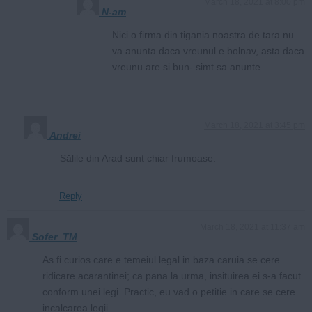
March 18, 2021 at 8:00 pm
N-am
Nici o firma din tigania noastra de tara nu
va anunta daca vreunul e bolnav, asta daca
vreunu are si bun- simt sa anunte.
March 18, 2021 at 3:45 pm
Andrei
Sălile din Arad sunt chiar frumoase.
Reply
March 18, 2021 at 11:37 am
Sofer_TM
As fi curios care e temeiul legal in baza caruia se cere
ridicare acarantinei; ca pana la urma, insituirea ei s-a facut
conform unei legi. Practic, eu vad o petitie in care se cere
incalcarea legii…