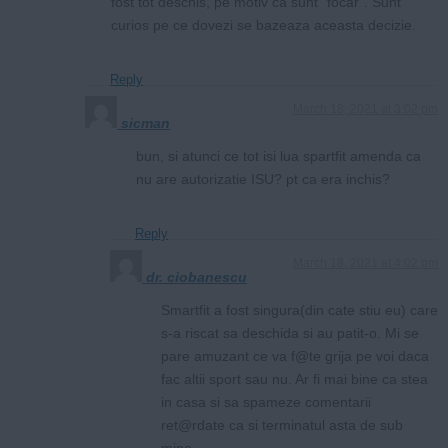
fost tot deschis, pe motiv ca sunt “focar”. Sunt
curios pe ce dovezi se bazeaza aceasta decizie.
Reply
March 18, 2021 at 3:02 pm
sicman
bun, si atunci ce tot isi lua spartfit amenda ca
nu are autorizatie ISU? pt ca era inchis?
Reply
March 18, 2021 at 4:02 pm
dr. ciobanescu
Smartfit a fost singura(din cate stiu eu) care
s-a riscat sa deschida si au patit-o. Mi se
pare amuzant ce va f@te grija pe voi daca
fac altii sport sau nu. Ar fi mai bine ca stea
in casa si sa spameze comentarii
ret@rdate ca si terminatul asta de sub
mine.