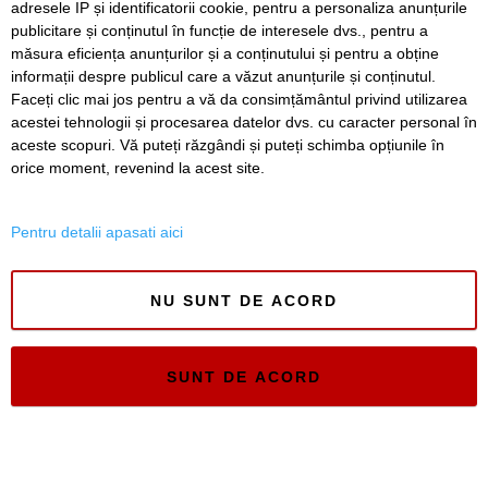
adresele IP și identificatorii cookie, pentru a personaliza anunțurile
tu, poti face linistit exercitii si cu sticle de jumate. Auzi la
publicitare și conținutul în funcție de interesele dvs., pentru a
el, “poate revenim”. Te-ai trezit avocatul poporului? Ai
măsura eficiența anunțurilor și a conținutului și pentru a obține
niste dovezi, niste studii care sa dovedeasca ce spui?
informații despre publicul care a văzut anunțurile și conținutul.
Sau dai din gura si tu ca restul terminatilor?
Faceți clic mai jos pentru a vă da consimțământul privind utilizarea
acestei tehnologii și procesarea datelor dvs. cu caracter personal în
aceste scopuri. Vă puteți răzgândi și puteți schimba opțiunile în
Reply
orice moment, revenind la acest site.
March 18, 2021 at 11:24 pm
Potera
Pentru detalii apasati aici
Pot sa iti pun la dispoziție la cerere conturi de pe
rețele de socializare ale unor ,,sportivi ” care nu
respectă regulile în sălile de sport. Din păcate nici
NU SUNT DE ACORD
proprietarii acestor sali de sport nu respectă
dispozițiile legale.
App. Dacă ai fost în sala de sport , eu chiar am
SUNT DE ACORD
fost, cati instructori ai văzut cu masca de protectie
în timp ce lucrau cu clientele sau clienții sau care
se plimbau prin sala de sport ca niste șefi?
Cu privire la piscinele de la săli iti pot spune ca nu
au fost doar sportivi la bazin ci toti care au