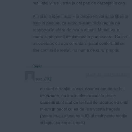
mai letal virusul asta la cat pari de deranjat la cap.
Am si io o idee misto – ia duceti-va voi astia liberi si
traiti in padure, ca acolo n-aveti nicio regula de
respectat in afara de cea a naturii. Mutati-va-n
codru si petreceti de dimineata pana seara. Ca intr-
o societate, cu apa curenta si patut confortabil se
tine cont si de restu’, nu numa de curu’ propriu.
Reply
March 18, 2021 at 6:12 pm
sst_001
nu sunt deranjat la cap, doar ca am un alt fel
de viziune, nu am inteles niciodata de ce
oamenii sunt atat de terifiati de moarte, eu unul
m-am impacat cu ea de la o varsta frageda
(poate m-au ajutat mult IQ-ul mult peste medie
si faptul ca am citit mult)