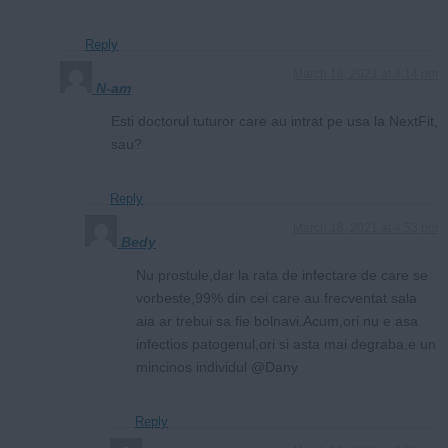
Reply
March 18, 2021 at 3:14 pm
N-am
Esti doctorul tuturor care au intrat pe usa la NextFit,
sau?
Reply
March 18, 2021 at 4:53 pm
Bedy
Nu prostule,dar la rata de infectare de care se
vorbeste,99% din cei care au frecventat sala
aia ar trebui sa fie bolnavi.Acum,ori nu e asa
infectios patogenul,ori si asta mai degraba,e un
mincinos individul @Dany
Reply