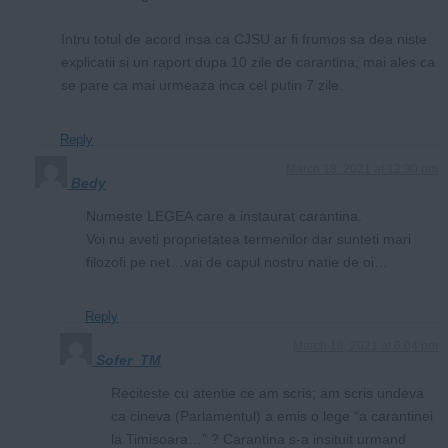
Intru totul de acord insa ca CJSU ar fi frumos sa dea niste
explicatii si un raport dupa 10 zile de carantina; mai ales ca
se pare ca mai urmeaza inca cel putin 7 zile.
Reply
March 18, 2021 at 12:30 pm
Bedy
Numeste LEGEA care a instaurat carantina.
Voi nu aveti proprietatea termenilor dar sunteti mari
filozofi pe net…vai de capul nostru natie de oi…
Reply
March 18, 2021 at 6:04 pm
Sofer_TM
Reciteste cu atentie ce am scris; am scris undeva
ca cineva (Parlamentul) a emis o lege “a carantinei
la Timisoara…” ? Carantina s-a insituit urmand