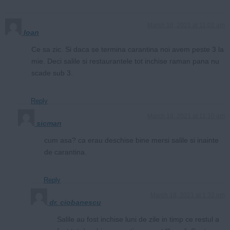
March 18, 2021 at 11:02 am
Ioan
Ce sa zic. Si daca se termina carantina noi avem peste 3 la
mie. Deci salile si restaurantele tot inchise raman pana nu
scade sub 3.
Reply
March 18, 2021 at 11:10 am
sicman
cum asa? ca erau deschise bine mersi salile si inainte
de carantina.
Reply
March 18, 2021 at 1:32 pm
dr. ciobanescu
Salile au fost inchise luni de zile in timp ce restul a