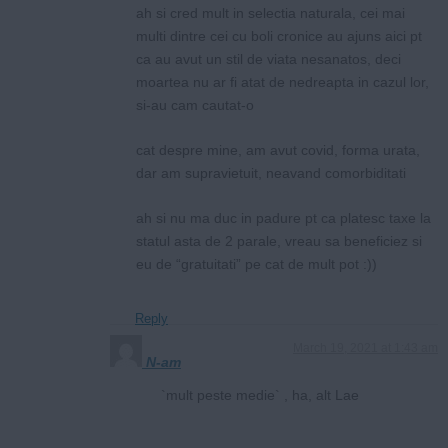
ah si cred mult in selectia naturala, cei mai
multi dintre cei cu boli cronice au ajuns aici pt
ca au avut un stil de viata nesanatos, deci
moartea nu ar fi atat de nedreapta in cazul lor,
si-au cam cautat-o
cat despre mine, am avut covid, forma urata,
dar am supravietuit, neavand comorbiditati
ah si nu ma duc in padure pt ca platesc taxe la
statul asta de 2 parale, vreau sa beneficiez si
eu de “gratuitati” pe cat de mult pot :))
Reply
March 19, 2021 at 1:43 am
N-am
`mult peste medie` , ha, alt Lae