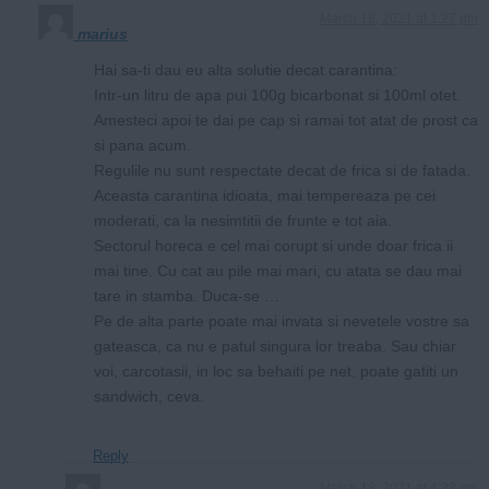
March 18, 2021 at 1:27 pm
marius
Hai sa-ti dau eu alta solutie decat carantina:
Intr-un litru de apa pui 100g bicarbonat si 100ml otet.
Amesteci apoi te dai pe cap si ramai tot atat de prost ca
si pana acum.
Regulile nu sunt respectate decat de frica si de fatada.
Aceasta carantina idioata, mai tempereaza pe cei
moderati, ca la nesimtitii de frunte e tot aia.
Sectorul horeca e cel mai corupt si unde doar frica ii
mai tine. Cu cat au pile mai mari, cu atata se dau mai
tare in stamba. Duca-se …
Pe de alta parte poate mai invata si nevetele vostre sa
gateasca, ca nu e patul singura lor treaba. Sau chiar
voi, carcotasii, in loc sa behaiti pe net, poate gatiti un
sandwich, ceva.
Reply
March 18, 2021 at 4:23 pm