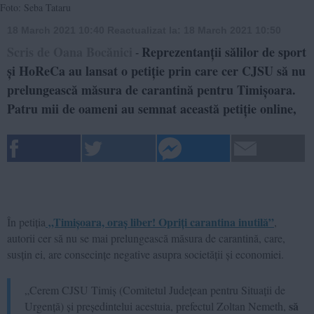
Foto: Seba Tataru
18 March 2021 10:40
Reactualizat la:
18 March 2021 10:50
Scris de Oana Bocănici
Reprezentanții sălilor de sport
-
și HoReCa au lansat o petiție prin care cer CJSU să nu
prelungească măsura de carantină pentru Timișoara.
Patru mii de oameni au semnat această petiție online,
„Timișoara, oraș liber! Opriți carantina inutilă”
În petiția
,
autorii cer să nu se mai prelungească măsura de carantină, care,
susțin ei, are consecințe negative asupra societății și economiei.
„Cerem CJSU Timiș (Comitetul Județean pentru Situații de
să
Urgență) și președintelui acestuia, prefectul Zoltan Nemeth,