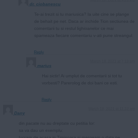
dr. ciobanescu
Te-ai trezit si tu mariusica? Ia uite cine se plange
de behait pe net. Daca ar inchide Tion sectiunea de
comentarii tu si restul lighioanelor ce mai
spameaza fiecare comentariu v-ati pune streangul.
Reply
March 18, 2021 at 7:19 pm
marius
Hai sictir! Ai umplut de comentarii si tot tu
vorbesti? Parerolog de doi bani ce esti.
Reply
March 18, 2021 at 11:32 am
Dany
din pacate nu au dreptate cu petitia lor:
sa va dau un exemplu:
lucram de acasa in Timisoara si mergeam o data pe