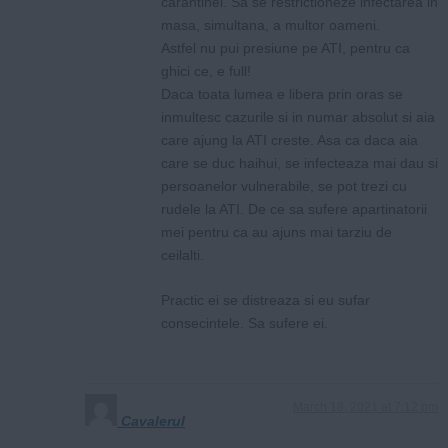
carantinei. Sa se restrictioneze infectarea in
masa, simultana, a multor oameni.
Astfel nu pui presiune pe ATI, pentru ca
ghici ce, e full!
Daca toata lumea e libera prin oras se
inmultesc cazurile si in numar absolut si aia
care ajung la ATI creste. Asa ca daca aia
care se duc haihui, se infecteaza mai dau si
persoanelor vulnerabile, se pot trezi cu
rudele la ATI. De ce sa sufere apartinatorii
mei pentru ca au ajuns mai tarziu de
ceilalti.
Practic ei se distreaza si eu sufar
consecintele. Sa sufere ei.
March 18, 2021 at 7:12 pm
Cavalerul