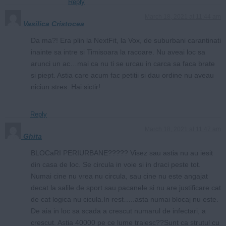
Reply
March 18, 2021 at 11:44 am
Vasilica Cristocea
Da ma?! Era plin la NextFit, la Vox, de suburbani carantinati
inainte sa intre si Timisoara la racoare. Nu aveai loc sa
arunci un ac…mai ca nu ti se urcau in carca sa faca brate
si piept. Astia care acum fac petitii si dau ordine nu aveau
niciun stres. Hai sictir!
Reply
March 18, 2021 at 11:47 am
Ghita
BLOCaRI PERIURBANE????? Visez sau astia nu au iesit
din casa de loc. Se circula in voie si in draci peste tot.
Numai cine nu vrea nu circula, sau cine nu este angajat
decat la salile de sport sau pacanele si nu are justificare cat
de cat logica nu cicula.In rest…..asta numai blocaj nu este.
De aia in loc sa scada a crescut numarul de infectari, a
crescut. Astia 40000 pe ce lume traiesc??Sunt ca strutul cu