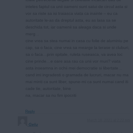
inteles faptul ca unii oameni sunt satui de circul asta si
vor sa riste sa isi traiasca viata ca inainte – eu ca
autoritate le-as da dreptul asta, eu as lasa sa se
deschida tot, iar oamenii sa aleaga daca si unde
merg…
cine vrea sa stea numai in casa cu folie de aluminiu pe
cap, sa o faca, cine vrea sa mearge la terase si cluburi,
sa o faca…prin spitale, ruleta ruseasca, va avea loc
cine prinde…e oare asa rau ca unii vor muri? viata
asta inseamna in ochii mei democratie si libertate…
cand imi ingradesti o gramada de lucruri, macar nu ma
mai minti ca sunt liber, spune-mi ca sunt numai cand iti
cade tie, autoritate, bine
na, macar sa nu fim ipocriti
Reply
March 18, 2021 at 2:22 pm
Gelu