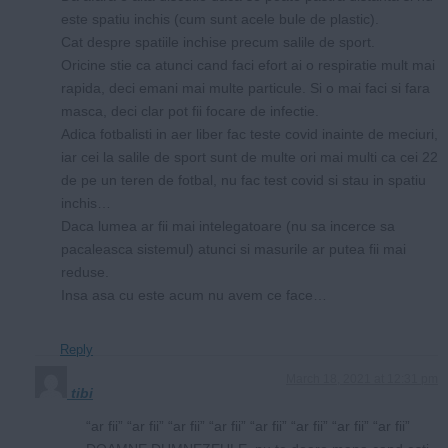
este spatiu inchis (cum sunt acele bule de plastic).
Cat despre spatiile inchise precum salile de sport.
Oricine stie ca atunci cand faci efort ai o respiratie mult mai
rapida, deci emani mai multe particule. Si o mai faci si fara
masca, deci clar pot fii focare de infectie.
Adica fotbalisti in aer liber fac teste covid inainte de meciuri,
iar cei la salile de sport sunt de multe ori mai multi ca cei 22
de pe un teren de fotbal, nu fac test covid si stau in spatiu
inchis…
Daca lumea ar fii mai intelegatoare (nu sa incerce sa
pacaleasca sistemul) atunci si masurile ar putea fii mai
reduse.
Insa asa cu este acum nu avem ce face…
Reply
March 18, 2021 at 12:31 pm
tibi
“ar fii” “ar fii” “ar fii” “ar fii” “ar fii” “ar fii” “ar fii” “ar fii”