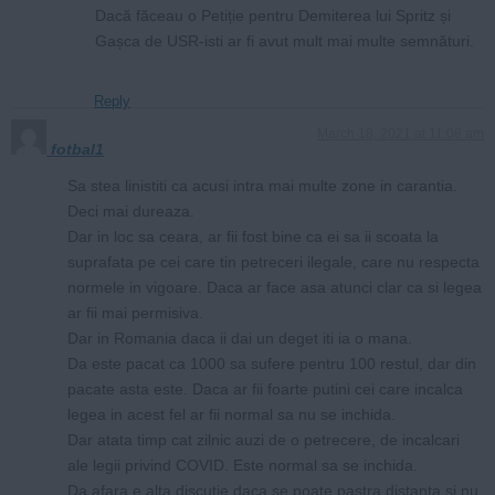
Dacă făceau o Petiție pentru Demiterea lui Spritz și
Gașca de USR-isti ar fi avut mult mai multe semnături.
Reply
March 18, 2021 at 11:08 am
fotbal1
Sa stea linistiti ca acusi intra mai multe zone in carantia.
Deci mai dureaza.
Dar in loc sa ceara, ar fii fost bine ca ei sa ii scoata la
suprafata pe cei care tin petreceri ilegale, care nu respecta
normele in vigoare. Daca ar face asa atunci clar ca si legea
ar fii mai permisiva.
Dar in Romania daca ii dai un deget iti ia o mana.
Da este pacat ca 1000 sa sufere pentru 100 restul, dar din
pacate asta este. Daca ar fii foarte putini cei care incalca
legea in acest fel ar fii normal sa nu se inchida.
Dar atata timp cat zilnic auzi de o petrecere, de incalcari
ale legii privind COVID. Este normal sa se inchida.
Da afara e alta discutie daca se poate pastra distanta si nu