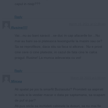
capul in nisip???
Reply
March 18, 2021 at 12:38 pm
Rusine!!!!
Vai…nu au bani saracii…se duc in cap afacerile lor…Nu
mai au bani sa-si plateasca leasingurile la masini sau ce?
Sa se reprofileze, daca stiu sa faca si altceva . Nu e prost
cine cere ci cine plateste, in cazul de fata cine le calca
pragul. Rusine! La munca adevarata cu voi!
Reply
March 18, 2021 at 1:00 pm
Mircea
Ati spalat pe jos la smarfit Buziasului? Promiteti sa aspirati
in sala si la vestiar macar o data pe saptamana, sa scapam
de puf si par?
Ati pus sticla sa inchideti cabinele la dusuri, sa nu mai fie