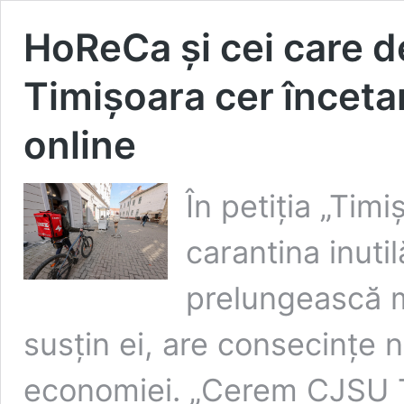
HoReCa și cei care de
Timișoara cer încetar
online
În petiția „Timi
carantina inutil
prelungească m
susțin ei, are consecințe n
economiei. „Cerem CJSU T