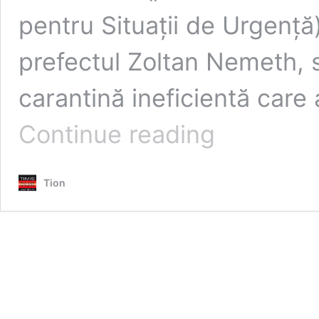
pentru Situații de Urgență)
prefectul Zoltan Nemeth,
carantină ineficientă care 
HoReCa
Continue reading
și
cei
care
Tion
dețin
săli
de
sport
în
Timișoara
cer
încetarea
carantinei.
Petiție