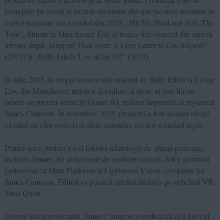
prim-plan pe artistă și include momente din spectacolele susținute în
cadrul turneului său mondial din 2025, „Hit Me Hard and Soft: The
Tour”, filmate în Manchester. Este al treilea film-concert din cariera
artistei, după „Happier Than Ever: A Love Letter to Los Angeles”
(2021) și „Billie Eilish: Live at the O2” (2023).
În iulie 2025, în timpul concertului susținut de Billie Eilish la Co-op
Live din Manchester, artista a dezvăluit că show-ul este filmat
pentru un proiect secret în format 3D, realizat împreună cu regizorul
James Cameron. În noiembrie 2025, proiectul a fost anunțat oficial
ca fiind un film-concert dedicat turneului, cei doi semnând regia.
Pentru acest proiect a fost folosită tehnologie de ultimă generație,
inclusiv filmare 3D și elemente de realitate virtuală (VR), printr-un
parteneriat cu Meta Platforms și Lightstorm Vision, compania lui
James Cameron. Filmul va putea fi urmărit inclusiv pe ochelarii VR
Meta Quest.
Despre ideea proiectului, James Cameron a explicat că el a fost cel