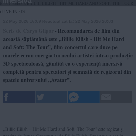
imersivă
foto: Facebook/BILLIE EILISH - HIT ME HARD AND SOFT: THE TOUR
(LIVE IN 3D)
22 May 2026 16:09
Reactualizat la:
22 May 2026 20:03
Scris de Carys Gligor
Recomandarea de film din
-
această săptămână este „Billie Eilish - Hit Me Hard
and Soft: The Tour”, film-concertul care duce pe
marele ecran energia turneului artistei într-o producție
3D spectaculoasă, gândită ca o experiență imersivă
completă pentru spectatori și semnată de regizorul din
spatele universului „Avatar”.
„Billie Eilish – Hit Me Hard and Soft: The Tour” este regizat și
produs de James Cameron și de Billie Eilish. Producția o are în