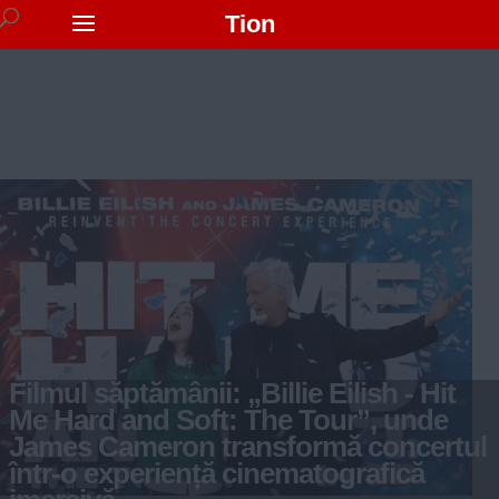
Tion
Filmul săptămânii: „Billie Eilish - Hit
Me Hard and Soft: The Tour”, unde
James Cameron transformă concertul
într-o experiență cinematografică