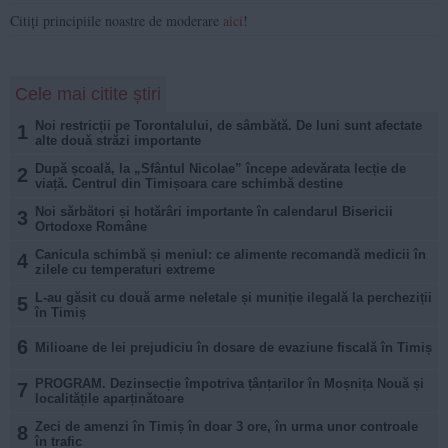
Citiți principiile noastre de moderare
aici
!
Cele mai citite știri
Noi restricții pe Torontalului, de sâmbătă. De luni sunt afectate
1
alte două străzi importante
După școală, la „Sfântul Nicolae” începe adevărata lecție de
2
viață. Centrul din Timișoara care schimbă destine
Noi sărbători și hotărâri importante în calendarul Bisericii
3
Ortodoxe Române
Canicula schimbă și meniul: ce alimente recomandă medicii în
4
zilele cu temperaturi extreme
L-au găsit cu două arme neletale și muniție ilegală la percheziții
5
în Timiș
6
Milioane de lei prejudiciu în dosare de evaziune fiscală în Timiș
PROGRAM. Dezinsecție împotriva țânțarilor în Moșnița Nouă și
7
localitățile aparținătoare
Zeci de amenzi în Timiș în doar 3 ore, în urma unor controale
8
în trafic