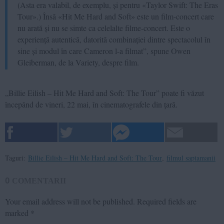
(Asta era valabil, de exemplu, și pentru «Taylor Swift: The Eras
Tour».) Însă «Hit Me Hard and Soft» este un film-concert care
nu arată și nu se simte ca celelalte filme-concert. Este o
experiență autentică, datorită combinației dintre spectacolul în
sine și modul în care Cameron l-a filmat”, spune Owen
Gleiberman, de la Variety, despre film.
„Billie Eilish – Hit Me Hard and Soft: The Tour” poate fi văzut
începând de vineri, 22 mai, în cinematografele din țară.
Taguri:
Billie Eilish – Hit Me Hard and Soft: The Tour
,
filmul saptamanii
0
COMENTARII
Your email address will not be published.
Required fields are
marked
*