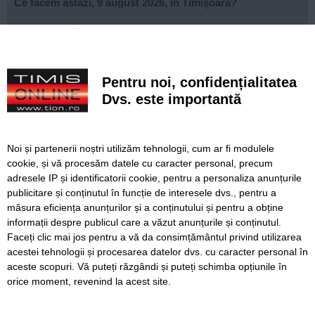
Ce facem astăzi, 9 august 2026, în Timișoara?
Misterioso! Început romantic de stagiune la Opera din
Timișoara
Construcție impresionantă din Imperiul Roman, scoasă la
Pentru noi, confidențialitatea
iveală de nivelul scăzut al Dunării
Dvs. este importantă
Continuă modernizarea centrului pietonal al Lugojului.
Contract de 21 de milioane de lei, finanțat european
Noi și partenerii noștri utilizăm tehnologii, cum ar fi modulele
Poli scapă de înfrângere, dar pleacă doar cu un punct din
cookie, și vă procesăm datele cu caracter personal, precum
deplasarea cu Șelimbăr
adresele IP și identificatorii cookie, pentru a personaliza anunțurile
publicitare și conținutul în funcție de interesele dvs., pentru a
Noi puncte de hidratare în oraș. S-a alăturat și mediul
privat inițiativei Primăriei Timișoara
măsura eficiența anunțurilor și a conținutului și pentru a obține
informații despre publicul care a văzut anunțurile și conținutul.
Faceți clic mai jos pentru a vă da consimțământul privind utilizarea
acestei tehnologii și procesarea datelor dvs. cu caracter personal în
aceste scopuri. Vă puteți răzgândi și puteți schimba opțiunile în
SERVICII
Redactia
Folosinta Cookie-urilor
orice moment, revenind la acest site.
Termeni si conditii de utilizare
Politica de confidentialitate