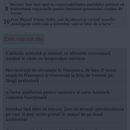
Nicușor Dan face apel la responsabilitatea partidelor politice să
9
deblocheze negocierile pentru formarea guvernului condus de
Tomac
José Miguel Viñals Ariño, om de afaceri și consul onorific:
10
„Inteligența artificială a schimbat radical felul de a lucra”
Cele mai noi știri
Canicula schimbă și meniul: ce alimente recomandă
medicii în zilele cu temperaturi extreme
Noi restricții de circulație în Timișoara, de luni. O nouă
etapă de Rebreanu și intervenții la linia de tramvai pe
lângă prefectură
e-Terra, platforma pentru cadastru și carte funciară,
redevine funcțională
Istanbul fără bilet de intrare. Zeci de atracții spectaculoase
pe care le poți vizita gratuit în orașul de pe două
continente