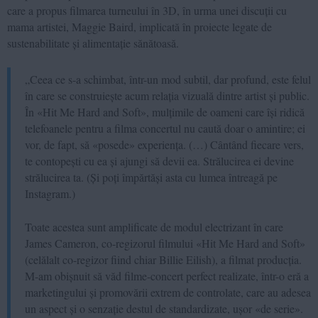
care a propus filmarea turneului în 3D, în urma unei discuții cu
mama artistei, Maggie Baird, implicată în proiecte legate de
sustenabilitate și alimentație sănătoasă.
„Ceea ce s-a schimbat, într-un mod subtil, dar profund, este felul
în care se construiește acum relația vizuală dintre artist și public.
În «Hit Me Hard and Soft», mulțimile de oameni care își ridică
telefoanele pentru a filma concertul nu caută doar o amintire; ei
vor, de fapt, să «posede» experiența. (…) Cântând fiecare vers,
te contopești cu ea și ajungi să devii ea. Strălucirea ei devine
strălucirea ta. (Și poți împărtăși asta cu lumea întreagă pe
Instagram.)
Toate acestea sunt amplificate de modul electrizant în care
James Cameron, co-regizorul filmului «Hit Me Hard and Soft»
(celălalt co-regizor fiind chiar Billie Eilish), a filmat producția.
M-am obișnuit să văd filme-concert perfect realizate, într-o eră a
marketingului și promovării extrem de controlate, care au adesea
un aspect și o senzație destul de standardizate, ușor «de serie».