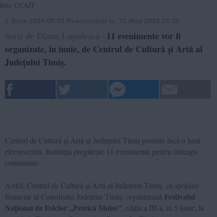
foto: CCAJT
1 June 2024 09:00
Reactualizat la:
31 May 2024 15:36
Scris de Diana Lupulescu
11 evenimente vor fi
-
organizate, în iunie, de Centrul de Cultură și Artă al
Județului Timiș.
Centrul de Cultură și Artă al Județului Timiș promite încă o lună
efervescentă. Instituția pregătește 11 evenimente pentru întreaga
comunitate.
Astfel, Centrul de Cultură și Artă al Județului Timiș, cu sprijinul
Festivalul
financiar al Consiliului Județean Timiș, organizează
Național de Folclor „Petrică Moise”
, ediția a III-a, în 5 iunie, la