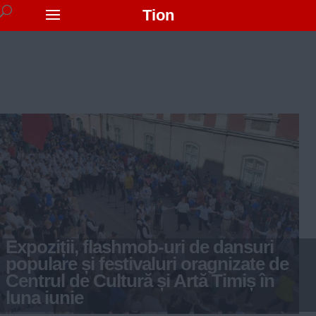
Tion
Expoziții, flashmob-uri de dansuri
populare și festivaluri oragnizate de
Centrul de Cultură și Artă Timiș în
luna iunie