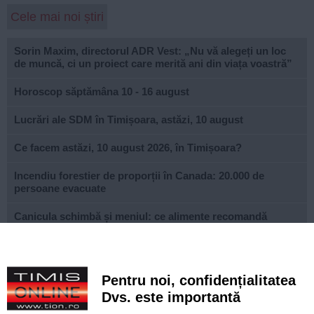
Cele mai noi știri
Sorin Maxim, directorul ADR Vest: „Nu vă alegeți un loc
de muncă, ci un proiect care merită ani din viața voastră”
Horoscop săptămâna 10 - 16 august
Lucrări ale SDM în Timișoara, astăzi, 10 august
Ce facem astăzi, 10 august 2026, în Timișoara?
Incendiu forestier de proporții în Canada: 20.000 de
persoane evacuate
Canicula schimbă și meniul: ce alimente recomandă
medicii în zilele cu temperaturi extreme
Noi restricții de circulație în Timișoara, de luni. O nouă
etapă de Rebreanu și intervenții la linia de tramvai pe
Pentru noi, confidențialitatea
lângă prefectură
Dvs. este importantă
e-Terra, platforma pentru cadastru și carte funciară,