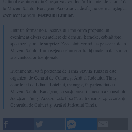
Ultimul eveniment din Cireșar va avea loc în 16 iunie, de la ora 16,
la Muzeul Satului Bănățean. Acolo se va desfășura cel mai așteptat
Festivalul Etniilor
eveniment al verii,
.
„Într-un format nou, Festivalul Etniilor vă propune un
eveniment divers cu ateliere de dansuri, karaoke, cabină foto,
spectacol și multe surprize. Zece etnii vor aduce pe scena de la
Muzeul Satului frumusețea costumelor tradiționale, a dansurilor
și a cântecelor tradiționale.
Evenimentul va fi prezentat de Tania Stavilă Țunaș și este
organizat de Centrul de Cultură și Artă al Județului Timiș,
coordonat de Liliana Laichici, manager, în parteneriat cu
Muzeul Satului Bănățean, cu susținerea financiară a Consiliului
Județean Timiș. Accesul este liber!”, au transmis reprezentanții
Centrului de Cultură și Artă al Județului Timiș.