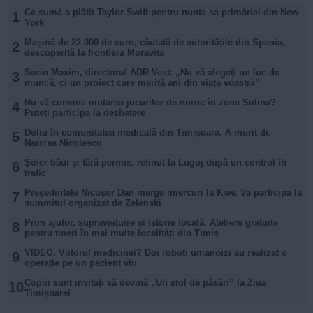
Ce sumă a plătit Taylor Swift pentru nunta sa primăriei din New
1
York
Mașină de 22.000 de euro, căutată de autoritățile din Spania,
2
descoperită la frontiera Moravița
Sorin Maxim, directorul ADR Vest: „Nu vă alegeți un loc de
3
muncă, ci un proiect care merită ani din viața voastră”
Nu vă convine mutarea jocurilor de noroc în zona Sulina?
4
Puteți participa la dezbatere
Doliu în comunitatea medicală din Timișoara. A murit dr.
5
Narcisa Nicolescu
Șofer băut și fără permis, reținut la Lugoj după un control în
6
trafic
Președintele Nicușor Dan merge miercuri la Kiev. Va participa la
7
summitul organizat de Zelenski
Prim ajutor, supraviețuire și istorie locală. Ateliere gratuite
8
pentru tineri în mai multe localități din Timiș
VIDEO. Viitorul medicinei? Doi roboți umanoizi au realizat o
9
operație pe un pacient viu
Copiii sunt invitați să devină „Un stol de păsări” la Ziua
10
Timișoarei