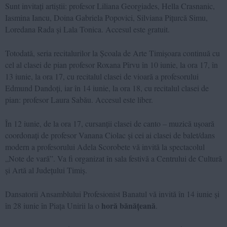
Sunt invitați artiștii: profesor Liliana Georgiades, Hella Crasnanic,
Iasmina Iancu, Doina Gabriela Popovici, Silviana Pițurcă Simu,
Loredana Rada și Lala Tonica. Accesul este gratuit.
Totodată, seria recitalurilor la Școala de Arte Timișoara continuă cu
cel al clasei de pian profesor Roxana Pîrvu în 10 iunie, la ora 17, în
13 iunie, la ora 17, cu recitalul clasei de vioară a profesorului
Edmund Dandoți, iar în 14 iunie, la ora 18, cu recitalul clasei de
pian: profesor Laura Sabău. Accesul este liber.
În 12 iunie, de la ora 17, cursanții clasei de canto – muzică ușoară
coordonați de profesor Vanana Ciolac și cei ai clasei de balet/dans
modern a profesorului Adela Scorobete vă invită la spectacolul
„Note de vară”. Va fi organizat în sala festivă a Centrului de Cultură
și Artă al Județului Timiș.
Dansatorii Ansamblului Profesionist Banatul vă invită în 14 iunie și
horă bănățeană
în 28 iunie în Piața Unirii la o
.