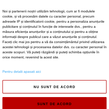
redevine funcțională
Noi și partenerii noștri utilizăm tehnologii, cum ar fi modulele
Istanbul fără bilet de intrare. Zeci de atracții spectaculoase
cookie, și vă procesăm datele cu caracter personal, precum
pe care le poți vizita gratuit în orașul de pe două
continente
adresele IP și identificatorii cookie, pentru a personaliza anunțurile
publicitare și conținutul în funcție de interesele dvs., pentru a
Ce facem astăzi, 9 august 2026, în Timișoara?
măsura eficiența anunțurilor și a conținutului și pentru a obține
informații despre publicul care a văzut anunțurile și conținutul.
Faceți clic mai jos pentru a vă da consimțământul privind utilizarea
acestei tehnologii și procesarea datelor dvs. cu caracter personal în
aceste scopuri. Vă puteți răzgândi și puteți schimba opțiunile în
SERVICII
Redactia
Folosinta Cookie-urilor
orice moment, revenind la acest site.
Termeni si conditii de utilizare
Politica de confidentialitate
Pentru detalii apasati aici
Regulament postare și moderare comentarii
NU SUNT DE ACORD
SUNT DE ACORD