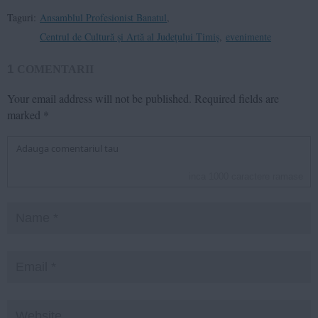
Taguri:
Ansamblul Profesionist Banatul
,
Centrul de Cultură și Artă al Județului Timiș
,
evenimente
1
COMENTARII
Your email address will not be published.
Required fields are
marked
*
inca
1000
caractere ramase