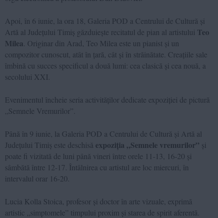
Apoi, în 6 iunie, la ora 18, Galeria POD a Centrului de Cultură și
Teo
Artă al Județului Timiș găzduiește recitatul de pian al artistului
Milea
. Originar din Arad, Teo Milea este un pianist și un
compozitor cunoscut, atât în țară, cât și în străinătate. Creațiile sale
îmbină cu succes specificul a două lumi: cea clasică și cea nouă, a
secolului XXI.
Evenimentul încheie seria activităților dedicate expoziției de pictură
„Semnele Vremurilor”.
Până în 9 iunie, la Galeria POD a Centrului de Cultură și Artă al
expoziția „Semnele vremurilor”
Județului Timiș este deschisă
și
poate fi vizitată de luni până vineri între orele 11-13, 16-20 și
sâmbătă între 12-17. Întâlnirea cu artistul are loc miercuri, în
intervalul orar 16-20.
Lucia Kolla Stoica, profesor și doctor în arte vizuale, exprimă
artistic „simptomele” timpului proxim și starea de spirit aferentă.