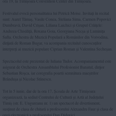
ora 19, la Timișoara Convention Center din Timișoara.
Festivalul evocă personalitatea lui Petrică Moise. Invitați în recital
sunt: Aurel Tămaș, Vasile Conea, Steliana Sima, Carmen Popovici
Dumbravă, David Crișan, Liliana Laichici și Grupul Crăițele:
Andreea Chisăliță, Roxana Goia, Georgiana Necșa și Luminița
Safta. Orchestra de Muzică Populară a Românilor din Voivodina,
dirijată de Roman Bugar, va acompania recitalul cunoscuților
interpreți ai muzicii populare Ciprian Roman și Valentina Secheșan.
Spectacolul este prezentat de Iuliana Tudor. Acompaniamentul este
asigurat de Orchestra Ansamblului Profesionist Banatul, dirijor
Sebastian Roșca, iar coregrafia poartă semnătura maeștrilor
Brândușa și Nicolae Stănescu.
Tot în 5 iunie, dar de la ora 17, Școala de Arte Timișoara
organizează, la sediul Centrului de Cultură și Artă al Județului
Timiș (str. E. Ungureanu nr. 1) un spectacol de divertisment,
susținut de clasa de chitară a profesorului Alexandru Faur și clasa de
orgă electronică a profesorului Dan Didovici.