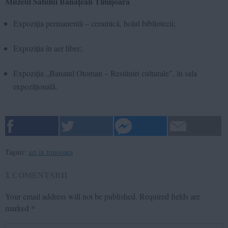
Muzeul Satului Bănățean Timișoara
Expoziția permanentă – ceramică, holul bibliotecii;
Expoziția în aer liber;
Expoziția „Banatul Otoman – Restituiri culturale”, în sala
expozițională.
Taguri:
azi in timisoara
1
COMENTARII
Your email address will not be published.
Required fields are
marked
*