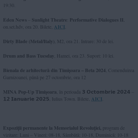
19:30.
𝐄𝐝𝐞𝐧 𝐍𝐞𝐰𝐬 – 𝐒𝐮𝐧𝐥𝐢𝐠𝐡𝐭 𝐓𝐡𝐞𝐚𝐭𝐫𝐞: 𝐏𝐞𝐫𝐟𝐨𝐫𝐦𝐚𝐭𝐢𝐯𝐞 𝐃𝐢𝐚𝐥𝐨𝐠𝐮𝐞𝐬 𝐈𝐈,
AICI
on.set.hdv, ora 20. Bilete,
.
Dirty Blade (Metal/Italy)
, M2, ora 21. Intrare: 30 de lei.
Drum and Bass Tuesday
, Hamei, ora 23. Suport: 10 lei.
Bienala de arhitectură din Timișoara – Beta 2024
, Comenduirea
Garnizoanei, până pe 27 octombrie, ora 12
MINA Pop-Up Timișoara
, în perioada 𝟯 𝗢𝗰𝘁𝗼𝗺𝗯𝗿𝗶𝗲 𝟮𝟬𝟮𝟰 –
AICI
𝟭𝟮 𝗜𝗮𝗻𝘂𝗮𝗿𝗶𝗲 𝟮𝟬𝟮𝟱, Iulius Town. Bilete,
.
Expoziții permanente la Memorialul Revoluției,
program de
vizitare: Luni – Vineri: 08-18, Sâmbătă: 10-18, Duminică: 10-18