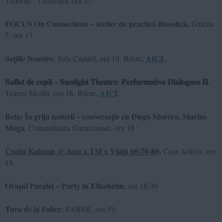
Todoran” Timișoara, ora 17.
FOCUS On Connections – atelier de practică filosofică,
Galeria
5, ora 17
Soțiile Noastre
AICI
, Sala Capitol, ora 19. Bilete,
.
𝐒𝐮𝐟𝐥𝐞𝐭 𝐝𝐞 𝐜𝐨𝐩𝐢𝐥 – 𝐒𝐮𝐧𝐥𝐢𝐠𝐡𝐭 𝐓𝐡𝐞𝐚𝐭𝐫𝐞: 𝐏𝐞𝐫𝐟𝐨𝐫𝐦𝐚𝐭𝐢𝐯𝐞 𝐃𝐢𝐚𝐥𝐨𝐠𝐮𝐞𝐬 𝐈𝐈
,
AICI
Teatrul Merlin, ora 18. Bilete,
.
Beta: În grija naturii – conversație cu Diego Morera, Marius
Moga
, Comenduirea Garnizoanei, ora 18
Csaba Kalman @ Jazz x TM x Viață 60-70-80,
Casa Artelor, ora
18
Orașul Paralel – Party in Elisabetin
, ora 18:30
Tura de la Faber
, FABER, ora 19.