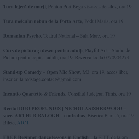
Tura lejeră de marți
, Ponton Port Bega vis-a-vis de siloz, ora 19
Tura melcului nebun de la Porto Arte
, Podul Maria, ora 19
Romanian Psycho
, Teatrul Național – Sala Mare, ora 19
Curs de pictură și desen pentru adulți
, Playful Art – Studio de
Pictura pentru copii si adulti, ora 19. Rezerva loc la 0770904273.
Stand-up Comedy – Open Mic Show
, M2, ora 19, acces liber,
înscrieri la redstage.contact@gmail.com
Incantto Quartetto & Friends
, Consiliul Județean Timiș, ora 19
Recital DUO PROFUNDIS | NICHOLASISHERWOOD –
voce, ARTHUR BALOGH – contrabas
, Biserica Piaristă, ora 19.
AICI
Bilete,
.
FREE Beginner dance lessons in English
– la FITT, de la ora