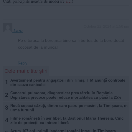
Citiți principiile noastre de moderare
aici
!
October 22, 2024 at 1:56 pm
Laru
Pe o terasa la bere,mai bine sa fi burtos de la bere,decât
cocoșat de la munca!
Reply
Cele mai citite știri
Avertisment pentru angajatorii din Timiș. ITM anunță controale
1
din cauza caniculei
Cancerul pulmonar, diagnosticat prea târziu în România.
2
Depistarea precoce poate reduce mortalitatea cu până la 25%
Nouă copaci căzuți, dintre care patru pe mașini, la Timișoara, în
3
urma furtunii
Filme românești în aer liber, la Bastionul Maria Theresia. Cinci
4
zile de proiecții cu intrare liberă
Acum 107 ani, primii jandarmi români intrau în Timișoara,