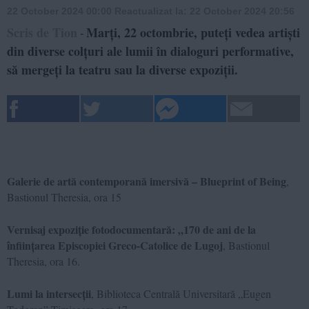
22 October 2024 00:00
Reactualizat la:
22 October 2024 20:56
Scris de Tion
Marți, 22 octombrie, puteți vedea artiști
-
din diverse colțuri ale lumii în dialoguri performative,
să mergeți la teatru sau la diverse expoziții.
Galerie de artă contemporană imersivă – Blueprint of Being
,
Bastionul Theresia, ora 15
Vernisaj expoziție fotodocumentară: „170 de ani de la
înființarea Episcopiei Greco-Catolice de Lugoj
, Bastionul
Theresia, ora 16.
Lumi la intersecții
, Biblioteca Centrală Universitară „Eugen