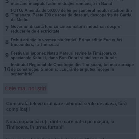
5
marcând începutul administrației românești în Banat
FOTO. Amendă de 50.000 de lei pe șantierul noului stadion din
6
Timișoara. Peste 700 de tone de deșeuri, descoperite de Garda
de Mediu
Guvernul discută luni cu consumatorii industriali despre
7
reducerile de electricitate
Debut artistic la vremea studenției! Prima ediție Focus Art
8
Encounters, la Timișoara
Festivalul japonez Natsu Matsuri revine la Timișoara cu
9
spectacole Kabuki, dans Bon Odori și ateliere culturale
Institutul Regional de Oncologie din Timișoara, tot mai aproape
10
de construcție. Simonis: „Lucrările ar putea începe în
septembrie"
Cele mai noi știri
Cum arată televizorul care schimbă serile de acasă, fără
complicații
Nouă copaci căzuți, dintre care patru pe mașini, la
Timișoara, în urma furtunii