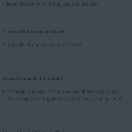
(ultimul vizitator: cu 30 de min. înainte de închidere
Centrul Multifuncțional Bastion
Expoziție de grup a membrilor A.A.P.R.
Muzeul Național al Banatului
Vernisajul expoziției „170 de ani de la înființarea Episcopiei
Greco-Catolice de Lugoj (1853 – 2023), etaj 1, hol, ora 16:00.