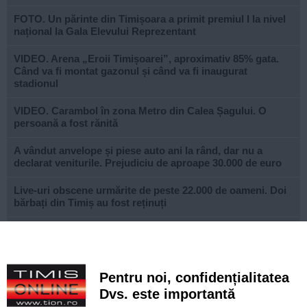
FOTO. Un părinte din Timișoara a primit premiul I la nivel
național la Gala Elevului Reprezentant
VIDEO. Arena „Eroii Timișoarei”, aproximativ 85% gata.
Când va fi montat gazonul și când va fi inaugurat
stadionul
VIDEO. Carambol în zona Metro din Calea Șagului. O
persoană a fost rănită
A vândut anvelope și piese auto ani la rând, dar nu a
declarat veniturile. Prejudiciu de aproape 30.000 de euro
Live-uri obscene urmărite de peste 22.000 de oameni. Doi
bărbați din Timiș au fost reținuți
Un elev și-a ucis bunicii, apoi a deschis focul într-un liceu
din Thailanda. Opt persoane au murit și mai multe au fost
rănite
Pentru noi, confidențialitatea
Noile sisteme de tarifare a rovinietei și TollRo intră în
Dvs. este importantă
vigoare pe 31 august. Noul plan de tarifare se aplică de la
1 octombrie