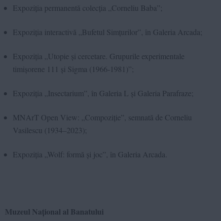
Expoziția permanentă colecția „Corneliu Baba”;
Expoziția interactivă „Bufetul Simțurilor”, în Galeria Arcada;
Expoziția „Utopie și cercetare. Grupurile experimentale
timișorene 111 și Sigma (1966-1981)”;
Expoziția „Insectarium”, în Galeria L și Galeria Parafraze;
MNArT Open View: „Compoziție”, semnată de Corneliu
Vasilescu (1934–2023);
Expoziția „Wolf: formă și joc”, în Galeria Arcada.
Muzeul Național al Banatului