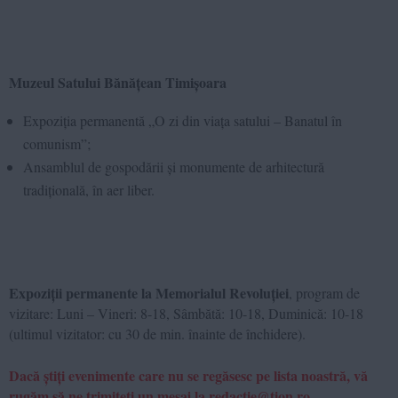
Muzeul Satului Bănățean Timișoara
Expoziția permanentă „O zi din viața satului – Banatul în
comunism”;
Ansamblul de gospodării și monumente de arhitectură
tradițională
, în aer liber.
Expoziții permanente la Memorialul Revoluției
, program de
vizitare: Luni – Vineri: 8-18, Sâmbătă: 10-18, Duminică: 10-18
(ultimul vizitator: cu 30 de min. înainte de închidere).
Dacă știți evenimente care nu se regăsesc pe lista noastră, vă
rugăm să ne trimiteți un mesaj la redactie@tion.ro.