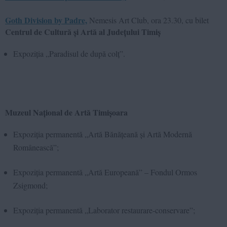
Goth Division by Padre,
Nemesis Art Club, ora 23.30, cu bilet
Centrul de Cultură și Artă al Județului Timiș
Expoziția „Paradisul de după colț”.
Muzeul Național de Artă Timișoara
Expoziția permanentă „Artă Bănățeană și Artă Modernă
Românească”;
Expoziția permanentă „Artă Europeană” – Fondul Ormos
Zsigmond;
Expoziția permanentă „Laborator restaurare-conservare”;