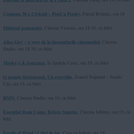
Comuna 30 x Civicult – PopUp Poetry,
Parcul Botanic, ora 18
Misterul gemenelor,
Cinema Victoria, ora 18.30, cu bilet
Alice Guy – o voce de la începuturile cinemaului,
Cinema
Studio, ora 18.30, cu bilet
Musky’s & Sanctuar,
În Spatele Casei, ora 19, cu bilet
O noapte furtunoasă. Un exercițiu,
Teatrul Național – Studio
Uțu, ora 19, cu bilet
RMN
, Cinema Studio, ora 19, cu bilet
Essential Rom Coms: Before Sunrise,
Cinema Johnny, ora 19, cu
bilet
Fossils of Wind / Citiri în jar
, Casa cu Iederă, ora 19