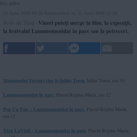
foto: arhivă
12 June 2026 00:36
Reactualizat la:
11 June 2026 11:39
Scris de Tion
Vineri puteți merge la film, la expoziții,
-
la festivalul Launmomentdat în parc sau la petreceri.
Monopostul Ferrari vine la Iulius Town,
Iulius Town, ora 10
Launmomentdat în parc,
Parcul Regina Maria, ora 12
Pop Up Fair – Launmomentdat în parc,
Parcul Regina Maria,
ora 12
Târg LaVinil – Launmomentdat în parc
, Parcul Regina Maria,