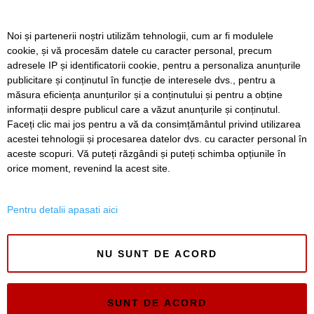
FOTO. Copiii din zona Orșova se pot bucura de un loc de
Noi și partenerii noștri utilizăm tehnologii, cum ar fi modulele
joacă complet modernizat
cookie, și vă procesăm datele cu caracter personal, precum
adresele IP și identificatorii cookie, pentru a personaliza anunțurile
VIDEO. STPT a frezat peste 25 de kilometri de linii de
publicitare și conținutul în funcție de interesele dvs., pentru a
tramvai. Lațcău: „Călătoria va deveni mult mai
confortabilă”
măsura eficiența anunțurilor și a conținutului și pentru a obține
informații despre publicul care a văzut anunțurile și conținutul.
Faceți clic mai jos pentru a vă da consimțământul privind utilizarea
acestei tehnologii și procesarea datelor dvs. cu caracter personal în
aceste scopuri. Vă puteți răzgândi și puteți schimba opțiunile în
SERVICII
Redactia
Folosinta Cookie-urilor
orice moment, revenind la acest site.
Termeni si conditii de utilizare
Politica de confidentialitate
Pentru detalii apasati aici
Regulament postare și moderare comentarii
NU SUNT DE ACORD
SUNT DE ACORD