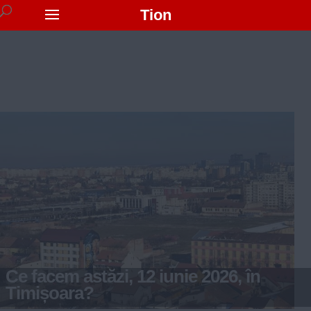
Tion
Ce facem astăzi, 12 iunie 2026, în
Timișoara?