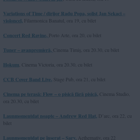
Variations of Time / dirijor Radu Popa, solist Jan Sekaci –
violoncel,
Filarmonica Banatul, ora 19, cu bilet
Concert Red Ravine,
Porto Arte, ora 20, cu bilet
Tuner – avanpremieră,
Cinema Timiș, ora 20.30, cu bilet
Hokum
, Cinema Victoria, ora 20.30, cu bilet
CCB Cover Band Live,
Stage Pub, ora 21, cu bilet
Cinema pe terasă: Flow – o pisică fără pisică,
Cinema Studio,
ora 20.30, cu bilet
Launmomentdat noapte – Andrew Red Hat,
D’arc, ora 22, cu
bilet
Launmomentdat pe înserat – Sarv,
Aethernativ, ora 22