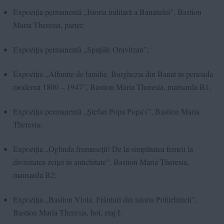
Expoziția permanentă „Istoria militară a Banatului”, Bastion
Maria Theresia, parter;
Expoziția permanentă „Spațiile Oravitzan”;
Expoziția „Albume de familie. Burghezia din Banat în perioada
modernă 1800 – 1947”, Bastion Maria Theresia, mansarda B1;
Expoziția permanentă „Ștefan Popa Popa’s”, Bastion Maria
Theresia;
Expoziția „Oglinda frumuseții! De la simplitatea femeii la
divinitatea zeiței în antichitate”, Bastion Maria Theresia,
mansarda B2;
Expoziția „Bastion Viola. Frânturi din istoria Politehnicii”,
Bastion Maria Theresia, hol, etaj I.