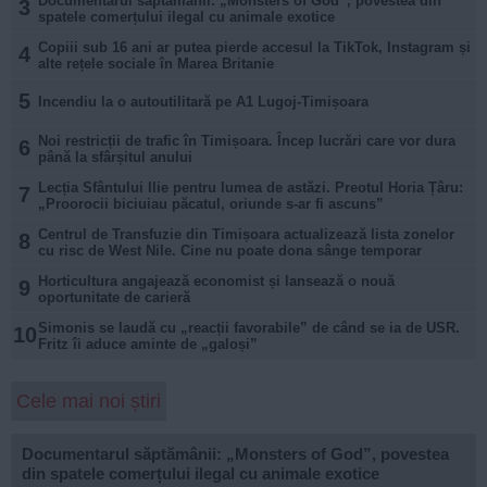
Documentarul săptămânii: „Monsters of God”, povestea din
3
spatele comerțului ilegal cu animale exotice
Copiii sub 16 ani ar putea pierde accesul la TikTok, Instagram și
4
alte rețele sociale în Marea Britanie
5
Incendiu la o autoutilitară pe A1 Lugoj-Timișoara
Noi restricții de trafic în Timișoara. Încep lucrări care vor dura
6
până la sfârșitul anului
Lecția Sfântului Ilie pentru lumea de astăzi. Preotul Horia Țâru:
7
„Proorocii biciuiau păcatul, oriunde s-ar fi ascuns”
Centrul de Transfuzie din Timișoara actualizează lista zonelor
8
cu risc de West Nile. Cine nu poate dona sânge temporar
Horticultura angajează economist și lansează o nouă
9
oportunitate de carieră
Simonis se laudă cu „reacții favorabile” de când se ia de USR.
10
Fritz îi aduce aminte de „galoși”
Cele mai noi știri
Documentarul săptămânii: „Monsters of God”, povestea
din spatele comerțului ilegal cu animale exotice