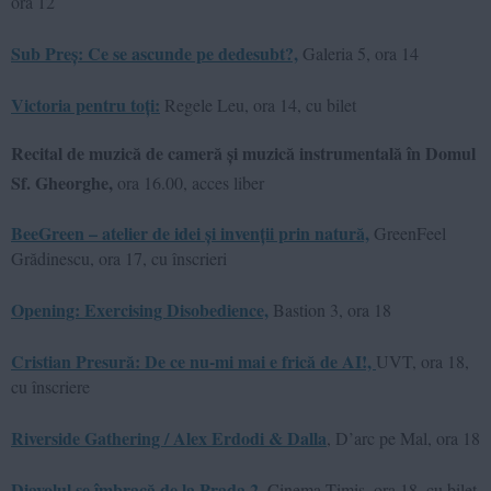
ora 12
Sub Preș: Ce se ascunde pe dedesubt?,
Galeria 5, ora 14
Victoria pentru toți:
Regele Leu, ora 14, cu bilet
Recital de muzică de cameră și muzică instrumentală în Domul
Sf. Gheorghe,
ora 16.00, acces liber
BeeGreen – atelier de idei și invenții prin natură,
GreenFeel
Grădinescu, ora 17, cu înscrieri
Opening: Exercising Disobedience,
Bastion 3, ora 18
Cristian Presură: De ce nu-mi mai e frică de AI!,
UVT, ora 18,
cu înscriere
Riverside Gathering / Alex Erdodi & Dalla
, D’arc pe Mal, ora 18
Diavolul se îmbracă de la Prada 2
, Cinema Timiș, ora 18, cu bilet