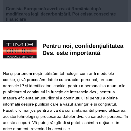
Comisia Europeană avertizează România după
modificarea legii decarbonizării. Pot exista consecințe
financiare
După aproape patru ani de lucrări, proiectul de
modernizare a Școlii Gimnaziale din Dudeștii Noi a ajuns
la final
Pentru noi, confidențialitatea
Dvs. este importantă
Cu un ghiozdan donat, puteți ajuta un copil să înceapă
anul școlar cu tot ce are nevoie. Campania revine la
Timișoara
Noi și partenerii noștri utilizăm tehnologii, cum ar fi modulele
Avansează șantierul Pasajului Slavici–Polonă. Lațcău: „La
cookie, și vă procesăm datele cu caracter personal, precum
sfârșitul anului viitor vom circula pe podurile noi”
adresele IP și identificatorii cookie, pentru a personaliza anunțurile
publicitare și conținutul în funcție de interesele dvs., pentru a
VIDEO. Din toamnă, încă 324 de locuri de cazare pentru
studenții UVT. Două cămine noi sunt aproape gata
măsura eficiența anunțurilor și a conținutului și pentru a obține
informații despre publicul care a văzut anunțurile și conținutul.
Faceți clic mai jos pentru a vă da consimțământul privind utilizarea
acestei tehnologii și procesarea datelor dvs. cu caracter personal în
aceste scopuri. Vă puteți răzgândi și puteți schimba opțiunile în
SERVICII
Redactia
Folosinta Cookie-urilor
orice moment, revenind la acest site.