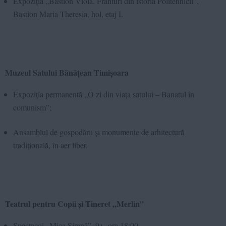
Expoziția „Bastion Viola. Frânturi din istoria Politehnicii”,
Bastion Maria Theresia, hol, etaj I.
Muzeul Satului Bănățean Timișoara
Expoziția permanentă „O zi din viața satului – Banatul în
comunism”;
Ansamblul de gospodării și monumente de arhitectură
tradițională
, în aer liber.
Teatrul pentru Copii și Tineret „Merlin”
Spectacol „Mica Sirenă”, 9+, ora 18:00.