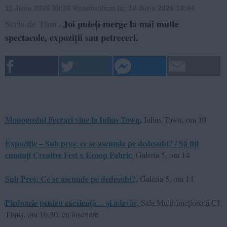
11 June 2026 00:36
Reactualizat la:
10 June 2026 14:44
Scris de Tion
Joi puteți merge la mai multe
-
spectacole, expoziții sau petreceri.
Monopostul Ferrari vine la Iulius Town,
Iulius Town, ora 10
Expoziție – Sub preș: ce se ascunde pe dedesubt? / Să fiți
cuminți Creative Fest x Ecoop Fabric
, Galeria 5, ora 14
Sub Preș: Ce se ascunde pe dedesubt?,
Galeria 5, ora 14
Pledoarie pentru excelență… și adevăr,
Sala Multifuncțională CJ
Timiș, ora 16.30, cu înscriere