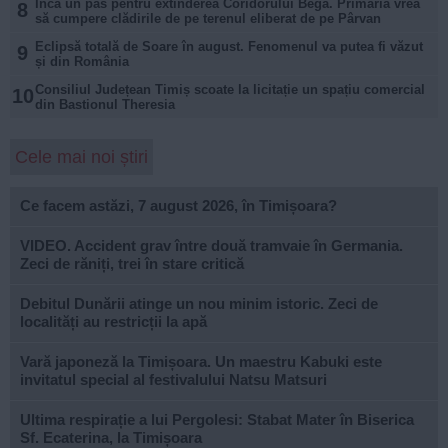
Încă un pas pentru extinderea Coridorului Bega. Primăria vrea
8
să cumpere clădirile de pe terenul eliberat de pe Pârvan
Eclipsă totală de Soare în august. Fenomenul va putea fi văzut
9
și din România
Consiliul Județean Timiș scoate la licitație un spațiu comercial
10
din Bastionul Theresia
Cele mai noi știri
Ce facem astăzi, 7 august 2026, în Timișoara?
VIDEO. Accident grav între două tramvaie în Germania.
Zeci de răniți, trei în stare critică
Debitul Dunării atinge un nou minim istoric. Zeci de
localități au restricții la apă
Vară japoneză la Timișoara. Un maestru Kabuki este
invitatul special al festivalului Natsu Matsuri
Ultima respirație a lui Pergolesi: Stabat Mater în Biserica
Sf. Ecaterina, la Timișoara