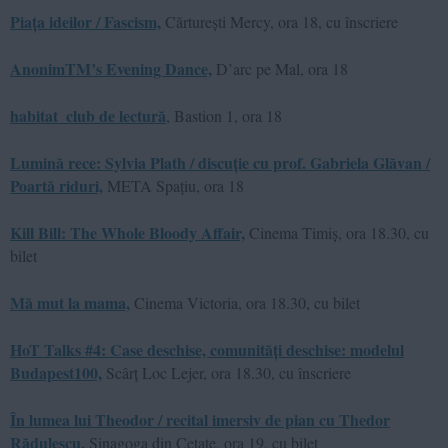
Piața ideilor / Fascism,
Cărturești Mercy, ora 18, cu înscriere
AnonimTM’s Evening Dance,
D’arc pe Mal, ora 18
habitat_club de lectură
, Bastion 1, ora 18
Lumină rece: Sylvia Plath / discuție cu prof. Gabriela Glăvan /
Poartă riduri,
META Spațiu, ora 18
Kill Bill: The Whole Bloody Affair,
Cinema Timiș, ora 18.30, cu
bilet
Mă mut la mama,
Cinema Victoria, ora 18.30, cu bilet
HoT Talks #4: Case deschise, comunități deschise: modelul
Budapest100,
Scârț Loc Lejer, ora 18.30, cu înscriere
În lumea lui Theodor / recital imersiv de pian cu Thedor
Rădulescu,
Sinagoga din Cetate, ora 19, cu bilet