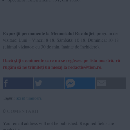
Expoziții permanente la Memorialul Revoluției
, program de
vizitare: Luni – Vineri: 8-18, Sâmbătă: 10-18, Duminică: 10-18
(ultimul vizitator: cu 30 de min. înainte de închidere).
Dacă știți evenimente care nu se regăsesc pe lista noastră, vă
rugăm să ne trimiteți un mesaj la redactie@tion.ro.
Taguri:
azi in timisoara
0
COMENTARII
Your email address will not be published.
Required fields are
marked
*