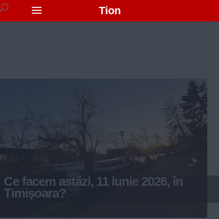
Tion
Ce facem astăzi, 11 iunie 2026, în
Timișoara?