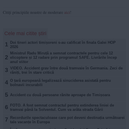
Citiți principiile noastre de moderare
aici
!
Cele mai citite știri
Doi tineri actori timișoreni s-au calificat în finala Galei HOP
1
2026
Ministrul Radu Miruță a semnat contractele pentru cele 12
2
elicoptere și 12 radare prin programul SAFE. Livrările încep
anul viitor
VIDEO. Accident grav între două tramvaie în Germania. Zeci de
3
răniți, trei în stare critică
O țară europeană legalizează sinuciderea asistată pentru
4
bolnavii incurabili
5
Accident cu două persoane rănite aproape de Timișoara
FOTO. A fost semnat contractul pentru extinderea liniei de
6
tramvai până la Solventul. Cum va arăta strada Gării
Recordurile spectaculoase care pot deveni destinația următoarei
7
tale vacanțe în Europa