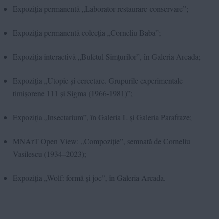
Expoziția permanentă „Laborator restaurare-conservare”;
Expoziția permanentă colecția „Corneliu Baba”;
Expoziția interactivă „Bufetul Simțurilor”, în Galeria Arcada;
Expoziția „Utopie și cercetare. Grupurile experimentale
timișorene 111 și Sigma (1966-1981)”;
Expoziția „Insectarium”, în Galeria L și Galeria Parafraze;
MNArT Open View: „Compoziție”, semnată de Corneliu
Vasilescu (1934–2023);
Expoziția „Wolf: formă și joc”, în Galeria Arcada.