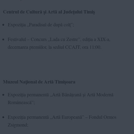
Centrul de Cultură și Artă al Județului Timiș
Expoziția „Paradisul de după colț”;
Festivalul – Concurs „Lada cu Zestre”, ediția a XIX-a,
decernarea premiilor, la sediul CCAJT, ora 11:00.
Muzeul Național de Artă Timișoara
Expoziția permanentă „Artă Bănățeană și Artă Modernă
Românească”;
Expoziția permanentă „Artă Europeană” – Fondul Ormos
Zsigmond;