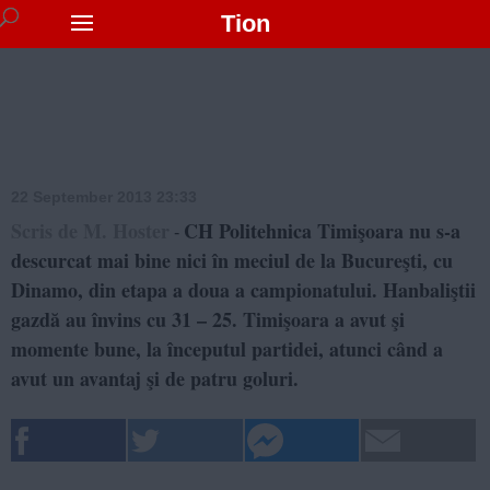
Tion
22 September 2013 23:33
Scris de M. Hoster
CH Politehnica Timişoara nu s-a
-
descurcat mai bine nici în meciul de la Bucureşti, cu
Dinamo, din etapa a doua a campionatului. Hanbaliştii
gazdă au învins cu 31 – 25. Timişoara a avut şi
momente bune, la începutul partidei, atunci când a
avut un avantaj şi de patru goluri.