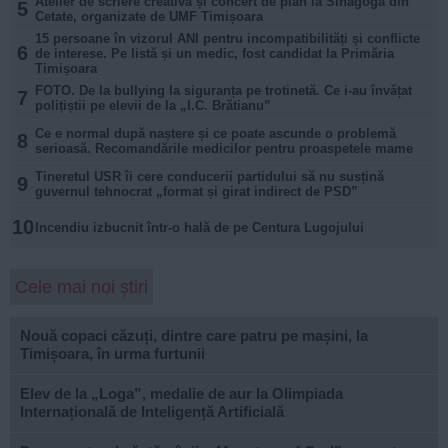
Atelier de scriere creativă și concert de pian la Sinagoga din
5
Cetate, organizate de UMF Timișoara
15 persoane în vizorul ANI pentru incompatibilități și conflicte
6
de interese. Pe listă și un medic, fost candidat la Primăria
Timișoara
FOTO. De la bullying la siguranța pe trotinetă. Ce i-au învățat
7
polițiștii pe elevii de la „I.C. Brătianu”
Ce e normal după naștere și ce poate ascunde o problemă
8
serioasă. Recomandările medicilor pentru proaspetele mame
Tineretul USR îi cere conducerii partidului să nu susțină
9
guvernul tehnocrat „format și girat indirect de PSD”
10
Incendiu izbucnit într-o hală de pe Centura Lugojului
Cele mai noi știri
Nouă copaci căzuți, dintre care patru pe mașini, la
Timișoara, în urma furtunii
Elev de la „Loga”, medalie de aur la Olimpiada
Internațională de Inteligență Artificială