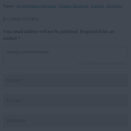
Taguri:
ch politehnica timisoara
,
Dinamo Bucureşti
,
handbal
,
invingere
0
COMENTARII
Your email address will not be published.
Required fields are
marked
*
inca
1000
caractere ramase