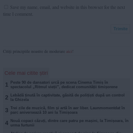
Save my name, email, and website in this browser for the next
time I comment.
Citiți principiile noastre de moderare
aici
!
Cele mai citite știri
Peste 90 de dansatori urcă pe scena Cinema Timiș în
1
spectacolul „Ritmul vieții”, dedicat comunității timișorene
Lebădă ținută în captivitate, găsită de polițiști după un control
2
la Ghizela
Trei zile de muzică, film și artă în aer liber. Launmomentdat în
3
parc aniversează 10 ani la Timișoara
Nouă copaci căzuți, dintre care patru pe mașini, la Timișoara, în
4
urma furtunii