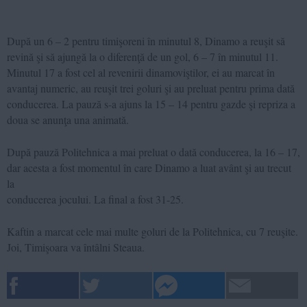
După un 6 – 2 pentru timişoreni în minutul 8, Dinamo a reuşit să
revină şi să ajungă la o diferenţă de un gol, 6 – 7 în minutul 11.
Minutul 17 a fost cel al revenirii dinamoviştilor, ei au marcat în
avantaj numeric, au reuşit trei goluri şi au preluat pentru prima dată
conducerea. La pauză s-a ajuns la 15 – 14 pentru gazde şi repriza a
doua se anunţa una animată.
După pauză Politehnica a mai preluat o dată conducerea, la 16 – 17,
dar acesta a fost momentul în care Dinamo a luat avânt şi au trecut
la
conducerea jocului. La final a fost 31-25.
Kaftin a marcat cele mai multe goluri de la Politehnica, cu 7 reuşite.
Joi, Timişoara va întâlni Steaua.