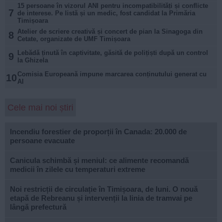
15 persoane în vizorul ANI pentru incompatibilități și conflicte
7
de interese. Pe listă și un medic, fost candidat la Primăria
Timișoara
Atelier de scriere creativă și concert de pian la Sinagoga din
8
Cetate, organizate de UMF Timișoara
Lebădă ținută în captivitate, găsită de polițiști după un control
9
la Ghizela
Comisia Europeană impune marcarea conținutului generat cu
10
AI
Cele mai noi știri
Incendiu forestier de proporții în Canada: 20.000 de
persoane evacuate
Canicula schimbă și meniul: ce alimente recomandă
medicii în zilele cu temperaturi extreme
Noi restricții de circulație în Timișoara, de luni. O nouă
etapă de Rebreanu și intervenții la linia de tramvai pe
lângă prefectură