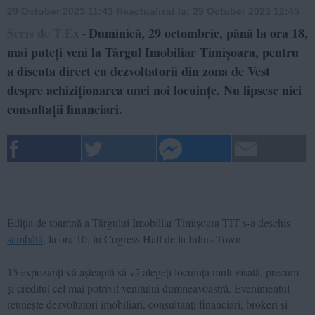
29 October 2023 11:43
Reactualizat la:
29 October 2023 12:45
Scris de T.Ex
Duminică, 29 octombrie, până la ora 18,
-
mai puteți veni la Târgul Imobiliar Timișoara, pentru
a discuta direct cu dezvoltatorii din zona de Vest
despre achiziționarea unei noi locuințe. Nu lipsesc nici
consultații financiari.
Ediția de toamnă a Târgului Imobiliar Timișoara TIT s-a deschis
sâmbătă
, la ora 10, în Cogress Hall de la Iulius Town.
15 expozanți vă așteaptă să vă alegeți locuința mult visată, precum
și creditul cel mai potrivit venitului dumneavoastră. Evenimentul
reunește dezvoltatori imobiliari, consultanți financiari, brokeri și