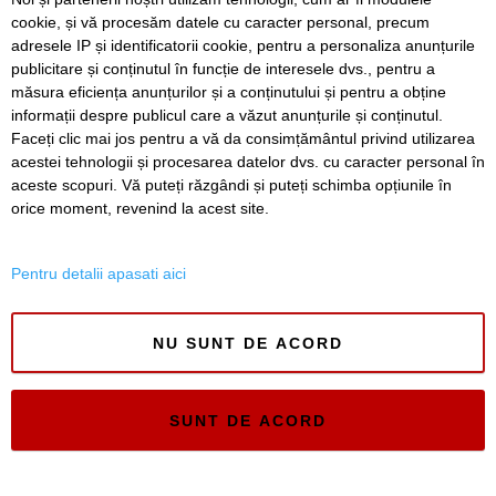
cookie, și vă procesăm datele cu caracter personal, precum
SERVICII
Redactia
Folosinta Cookie-urilor
adresele IP și identificatorii cookie, pentru a personaliza anunțurile
Termeni si conditii de utilizare
publicitare și conținutul în funcție de interesele dvs., pentru a
Politica de confidentialitate
măsura eficiența anunțurilor și a conținutului și pentru a obține
informații despre publicul care a văzut anunțurile și conținutul.
Regulament postare și moderare comentarii
Faceți clic mai jos pentru a vă da consimțământul privind utilizarea
acestei tehnologii și procesarea datelor dvs. cu caracter personal în
aceste scopuri. Vă puteți răzgândi și puteți schimba opțiunile în
orice moment, revenind la acest site.
Pentru detalii apasati aici
Timiș Online
ISSN 3008-2323
NU SUNT DE ACORD
ISSN-L 3008-2323
SUNT DE ACORD