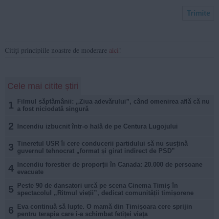
Citiți principiile noastre de moderare
aici
!
Cele mai citite știri
Filmul săptămânii: „Ziua adevărului”, când omenirea află că nu
1
a fost niciodată singură
2
Incendiu izbucnit într-o hală de pe Centura Lugojului
Tineretul USR îi cere conducerii partidului să nu susțină
3
guvernul tehnocrat „format și girat indirect de PSD”
Incendiu forestier de proporții în Canada: 20.000 de persoane
4
evacuate
Peste 90 de dansatori urcă pe scena Cinema Timiș în
5
spectacolul „Ritmul vieții”, dedicat comunității timișorene
Eva continuă să lupte. O mamă din Timișoara cere sprijin
6
pentru terapia care i-a schimbat fetiței viața