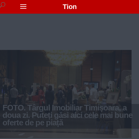
Tion
FOTO. Târgul Imobiliar Timișoara, a
doua zi. Puteți găsi aici cele mai bune
oferte de pe piață