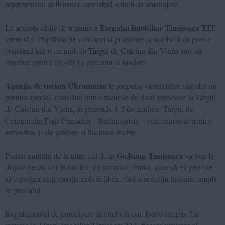
reprezentanți ai firmelor care oferă soluții de amenajare.
Târgului Imobiliar Timișoara TIT
La această ediție de toamnă a
vrem să îi răsplătim pe vizitatori și propunem o tombolă cu premii
constând într-o excursie la Târgul de Crăciun din Viena sau un
voucher pentru un salt cu parașuta în tandem.
Agenția de turism Ultramarin
le propune vizitatorilor târgului un
premiu special, constând într-o excursie de două persoane la Târgul
de Crăciun din Viena, în perioada 1-3 decembrie. Târgul de
Crăciun din Piața Primăriei – Rathausplatz – este cunoscut pentru
atmosfera sa de poveste și bucatele festive.
GoJump Timișoara
Pentru amintiri de neuitat, cei de la
vă pun la
dispoziție un salt în tandem cu parașuta, filmat, care vă va permite
să experimentați emoția căderii libere fără a necesita instruire amplă
în prealabil.
Regulamentul de participare la tombolă este foarte simplu. La