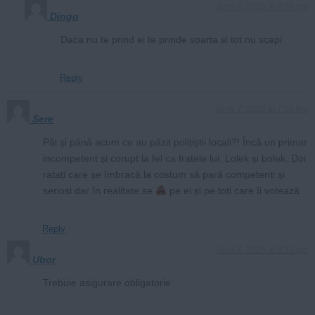
June 8, 2026 at 2:36 pm
Dingo
Daca nu te prind ei te prinde soarta si tot nu scapi
Reply
June 7, 2026 at 7:09 pm
Sere
Păi și până acum ce au păzit polițiștii locali?! Încă un primar
incompetent și corupt la fel ca fratele lui. Lolek și bolek. Doi
ratați care se îmbracă la costum să pară competenți și
serioși dar în realitate se
pe ei și pe toți care îi votează
Reply
June 7, 2026 at 9:52 pm
Ubor
Trebuie asigurare obligatorie