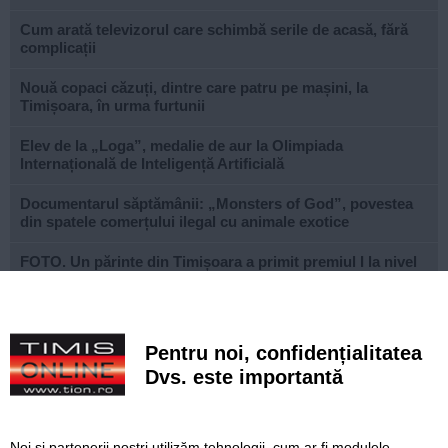
Cum arată televizorul care schimbă serile de acasă, fără
complicații
Nouă copaci căzuți, dintre care patru pe mașini, la
Timișoara, în urma furtunii
Elev de la „Loga”, medalie de aur la Olimpiada
Internațională de Inteligență Artificială
Documentarul săptămânii: „Monsters of God”, povestea
din spatele comerțului ilegal cu animale exotice
FOTO. Un părinte din Timișoara a primit premiul I la nivel
național la Gala Elevului Reprezentant
VIDEO. Arena „Eroii Timișoarei”, aproximativ 85% gata.
Când va fi montat gazonul și când va fi inaugurat
Pentru noi, confidențialitatea
stadionul
Dvs. este importantă
VIDEO. Carambol în zona Metro din Calea Șagului. O
persoană a fost rănită
Noi și partenerii noștri utilizăm tehnologii, cum ar fi modulele