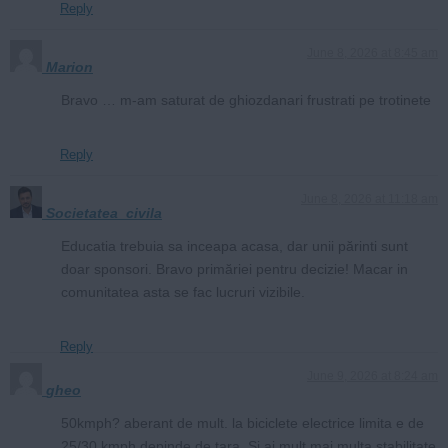
Reply
June 8, 2026 at 8:45 am
Marion
Bravo … m-am saturat de ghiozdanari frustrati pe trotinete
Reply
June 8, 2026 at 11:18 am
Societatea_civila
Educatia trebuia sa inceapa acasa, dar unii părinti sunt
doar sponsori. Bravo primăriei pentru decizie! Macar in
comunitatea asta se fac lucruri vizibile.
Reply
June 9, 2026 at 8:24 am
gheo
50kmph? aberant de mult. la biciclete electrice limita e de
25/30 kmph depinde de tara. Si ai mult mai multa stabilitate