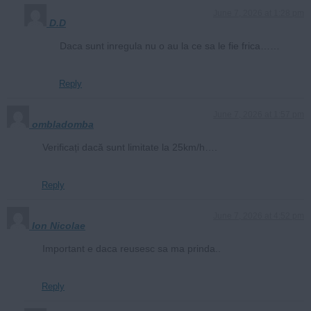
June 7, 2026 at 1:28 pm
D.D
Daca sunt inregula nu o au la ce sa le fie frica……
Reply
June 7, 2026 at 1:57 pm
ombladomba
Verificați dacă sunt limitate la 25km/h….
Reply
June 7, 2026 at 4:52 pm
Ion Nicolae
Important e daca reusesc sa ma prinda..
Reply