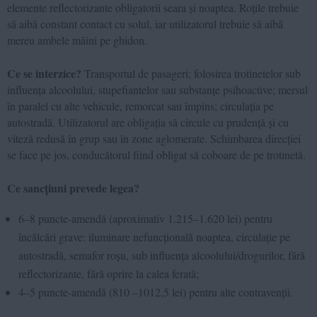
elemente reflectorizante obligatorii seara și noaptea. Roțile trebuie
să aibă constant contact cu solul, iar utilizatorul trebuie să aibă
mereu ambele mâini pe ghidon.
Ce se interzice?
Transportul de pasageri; folosirea trotinetelor sub
influența alcoolului, stupefiantelor sau substanțe psihoactive; mersul
în paralel cu alte vehicule, remorcat sau împins; circulația pe
autostradă. Utilizatorul are obligația să circule cu prudență și cu
viteză redusă în grup sau în zone aglomerate. Schimbarea direcției
se face pe jos, conducătorul fiind obligat să coboare de pe trotinetă.
Ce sancțiuni prevede legea?
6–8 puncte-amendă (aproximativ 1.215–1.620 lei) pentru
încălcări grave: iluminare nefuncțională noaptea, circulație pe
autostradă, semafor roșu, sub influența alcoolului/drogurilor, fără
reflectorizante, fără oprire la calea ferată;
4–5 puncte-amendă (810 –1012,5 lei) pentru alte contravenții.