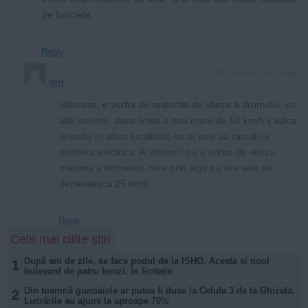
pe bicicleta
Reply
June 9, 2026 at 8:43 am
ion
Idiot-san, e vorba de restrictia de viteza a drumului, cu
alte cuvinte, daca limita e mai mare de 50 km/h ( adica
oriunde in afara localitatii) nu ai voie sa circuli cu
trotineta electrica. Ai inteles? nu e vorba de viteza
maxima a trotinetei, care prin lege nu are voie sa
depaseasca 25 km/h
Reply
Cele mai citite știri
După ani de zile, se face podul de la ISHO. Acesta și noul
1
bulevard de patru benzi, în licitație
Din toamnă gunoaiele ar putea fi duse la Celula 3 de la Ghizela.
2
Lucrările au ajuns la aproape 70%