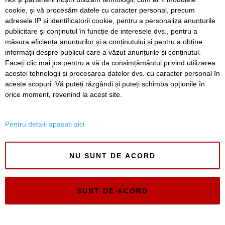
A vândut anvelope și piese auto ani la rând, dar nu a
cookie, și vă procesăm datele cu caracter personal, precum
declarat veniturile. Prejudiciu de aproape 30.000 de euro
adresele IP și identificatorii cookie, pentru a personaliza anunțurile
publicitare și conținutul în funcție de interesele dvs., pentru a
Live-uri obscene urmărite de peste 22.000 de oameni. Doi
bărbați din Timiș au fost reținuți
măsura eficiența anunțurilor și a conținutului și pentru a obține
informații despre publicul care a văzut anunțurile și conținutul.
Faceți clic mai jos pentru a vă da consimțământul privind utilizarea
acestei tehnologii și procesarea datelor dvs. cu caracter personal în
aceste scopuri. Vă puteți răzgândi și puteți schimba opțiunile în
SERVICII
Redactia
Folosinta Cookie-urilor
orice moment, revenind la acest site.
Termeni si conditii de utilizare
Politica de confidentialitate
Pentru detalii apasati aici
Regulament postare și moderare comentarii
NU SUNT DE ACORD
SUNT DE ACORD
Timiș Online
ISSN 3008-2323