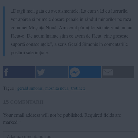
„Dragii mei, gata cu avertismentele. La cum văd eu lucrurile,
vor apărea și primele dosare penale în rândul minorilor pe raza
comunei Moșnița Nouă. Am cerut părinților să intervină, nu au
făcut-o. De acum înainte știm ce avem de făcut, cine greșește
suportă consecințele”, a scris Gerald Simonis în comentariile
postării sale inițiale.
Taguri:
gerald simonis
,
mosnita noua
,
trotinete
15
COMENTARII
Your email address will not be published.
Required fields are
marked
*