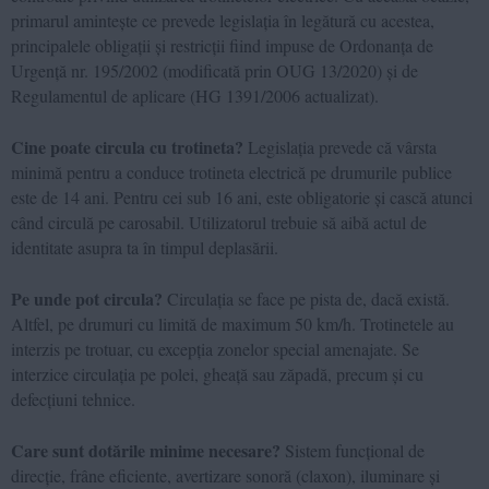
primarul amintește ce prevede legislația în legătură cu acestea,
principalele obligații și restricții fiind impuse de Ordonanța de
Urgență nr. 195/2002 (modificată prin OUG 13/2020) și de
Regulamentul de aplicare (HG 1391/2006 actualizat).
Cine poate circula cu trotineta?
Legislația prevede că vârsta
minimă pentru a conduce trotineta electrică pe drumurile publice
este de 14 ani. Pentru cei sub 16 ani, este obligatorie și cască atunci
când circulă pe carosabil. Utilizatorul trebuie să aibă actul de
identitate asupra ta în timpul deplasării.
Pe unde pot circula?
Circulația se face pe pista de, dacă există.
Altfel, pe drumuri cu limită de maximum 50 km/h. Trotinetele au
interzis pe trotuar, cu excepția zonelor special amenajate. Se
interzice circulația pe polei, gheață sau zăpadă, precum și cu
defecțiuni tehnice.
Care sunt dotările minime necesare?
Sistem funcțional de
direcție, frâne eficiente, avertizare sonoră (claxon), iluminare și