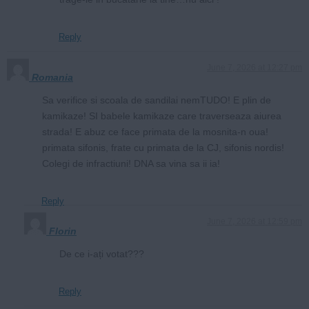
Reply
June 7, 2026 at 12:27 pm
Romania
Sa verifice si scoala de sandilai nemTUDO! E plin de
kamikaze! SI babele kamikaze care traverseaza aiurea
strada! E abuz ce face primata de la mosnita-n oua!
primata sifonis, frate cu primata de la CJ, sifonis nordis!
Colegi de infractiuni! DNA sa vina sa ii ia!
Reply
June 7, 2026 at 12:59 pm
Florin
De ce i-ați votat???
Reply