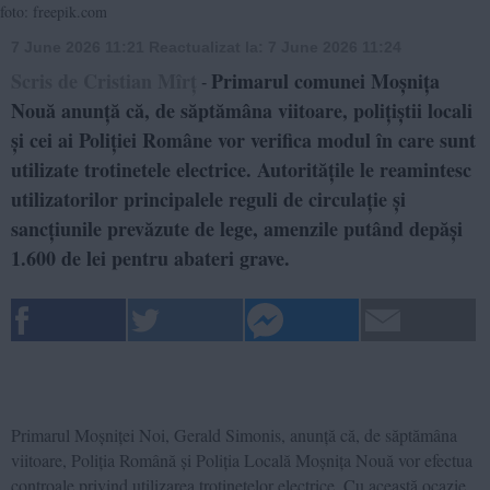
foto: freepik.com
7 June 2026 11:21
Reactualizat la:
7 June 2026 11:24
Scris de Cristian Mîrț
Primarul comunei Moșnița
-
Nouă anunță că, de săptămâna viitoare, polițiștii locali
și cei ai Poliției Române vor verifica modul în care sunt
utilizate trotinetele electrice. Autoritățile le reamintesc
utilizatorilor principalele reguli de circulație și
sancțiunile prevăzute de lege, amenzile putând depăși
1.600 de lei pentru abateri grave.
Primarul Moșniței Noi, Gerald Simonis, anunță că, de săptămâna
viitoare, Poliția Română și Poliția Locală Moșnița Nouă vor efectua
controale privind utilizarea trotinetelor electrice. Cu această ocazie,