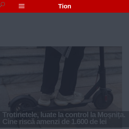
Tion
Trotinetele, luate la control la Moșnița.
Cine riscă amenzi de 1.600 de lei