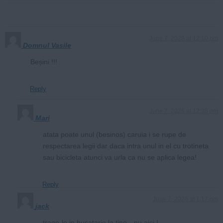
June 7, 2026 at 12:10 pm
Domnul Vasile
Beșini !!!
Reply
June 7, 2026 at 12:36 pm
Mari
atata poate unul (besinos) caruia i se rupe de
respectarea legii dar daca intra unul in el cu trotineta
sau bicicleta atunci va urla ca nu se aplica legea!
Reply
June 7, 2026 at 1:17 pm
jack
trage-le in bucatarie la tine…nu aici !