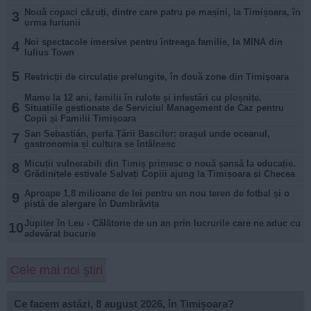
Nouă copaci căzuți, dintre care patru pe mașini, la Timișoara, în
3
urma furtunii
Noi spectacole imersive pentru întreaga familie, la MINA din
4
Iulius Town
5
Restricții de circulație prelungite, în două zone din Timișoara
Mame la 12 ani, familii în rulote și infestări cu ploșnițe.
6
Situațiile gestionate de Serviciul Management de Caz pentru
Copii și Familii Timișoara
San Sebastián, perla Țării Bascilor: orașul unde oceanul,
7
gastronomia și cultura se întâlnesc
Micuții vulnerabili din Timiș primesc o nouă șansă la educație.
8
Grădinițele estivale Salvați Copiii ajung la Timișoara și Checea
Aproape 1,8 milioane de lei pentru un nou teren de fotbal și o
9
pistă de alergare în Dumbrăvița
Jupiter în Leu - Călătorie de un an prin lucrurile care ne aduc cu
10
adevărat bucurie
Cele mai noi știri
Ce facem astăzi, 8 august 2026, în Timișoara?