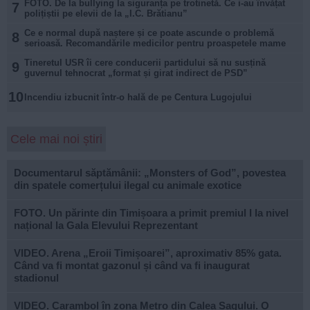
FOTO. De la bullying la siguranța pe trotinetă. Ce i-au învățat
7
polițiștii pe elevii de la „I.C. Brătianu”
Ce e normal după naștere și ce poate ascunde o problemă
8
serioasă. Recomandările medicilor pentru proaspetele mame
Tineretul USR îi cere conducerii partidului să nu susțină
9
guvernul tehnocrat „format și girat indirect de PSD”
10
Incendiu izbucnit într-o hală de pe Centura Lugojului
Cele mai noi știri
Documentarul săptămânii: „Monsters of God”, povestea
din spatele comerțului ilegal cu animale exotice
FOTO. Un părinte din Timișoara a primit premiul I la nivel
național la Gala Elevului Reprezentant
VIDEO. Arena „Eroii Timișoarei”, aproximativ 85% gata.
Când va fi montat gazonul și când va fi inaugurat
stadionul
VIDEO. Carambol în zona Metro din Calea Șagului. O