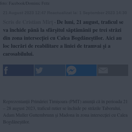
foto: Facebook/Dominic Fritz
21 August 2023 12:47
Reactualizat la:
1 September 2023 14:30
Scris de Cristian Mîrț
De luni, 21 august, traficul se
-
va închide până la sfârșitul săptămânii pe trei străzi
din zona intersecției cu Calea Bogdăneștilor. Aici au
loc lucrări de reabilitare a liniei de tramvai și a
carosabilului.
Reprezentanții Primăriei Timișoara (PMT) anunță că în perioada 21
– 28 august 2023, traficul rutier se închide pe străzile Taborului,
Adam Muller Guttembrunn și Madona în zona intersecției cu Calea
Bogdăneștilor.