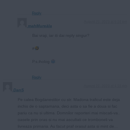
Reply
August 21, 2023 at 5:18 pm
mahMureāla
Bai vraji, iar iti dai reply singur?
#
P.s.iholog
Reply
August 21, 2023 at 4:18 pm
DanS
Pe calea Bogdanestilor cu str. Madona traficul este deja
inchis de o saptamana, deci asta o sa fie a doua si fac
pariu ca nu si ultima. Domnilor reporteri mai miscati-va..
oasele prin oras si nu mai ascultati ce tromboneli va
livreaza primaria. Au facut praf orasul asta si mint de…