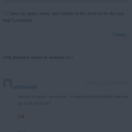
Save my name, email, and website in this browser for the next
time I comment.
Citiți principiile noastre de moderare
aici
!
August 21, 2023 at 1:34 pm
antiVrajeāla
lucrare maaare, nu jucarie. cu cati muncitori/utilaje cate ore
pe zi se va lucra?
#