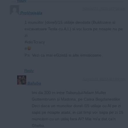
Reply
August 21, 2023 at 2:16 pm
ProVrajeāla
1 muncitor (dorel)/15 utilaje deodata (Buldozere si
excavatoare Tesla cu A.I.) si vor lucra pe noapte nu pe
zi
#idioTcracy
#
P.s. Vezi ca mai eGzistă si alte emoticoane
Reply
August 21, 2023 at 5:09 pm
Baluba
Imi da 300 m intre Taborului/Adam Muller
Guttembrunn și Madona, pe Calea Bogdanestilor.
Deci daca un muncitor dorel /15 utilaje cu AI pe zi
sapa pe noapte atata, in cat timp vor sapa pe zi 15
muncitori cu un utilaj fara AI? Mie mi’a dat ca’n
Gheba.