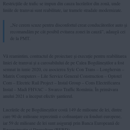
Restricțiile de trafic se impun din cauza lucrărilor din zonă, unde
liniile de tramvai sunt reabilitate, iar tramele stradale modernizate.
„Ne cerem scuze pentru disconfortul creat conducătorilor auto și
recomandăm pe cât posibil evitarea zonei în cauză”, adaugă cei
de la PMT.
Vă reamintim, contractul de proiectare și execuție pentru reabilitarea
liniei de tramvai și a carosabilului de pe Calea Bogdăneștilor a fost
semnat în iunie 2020, cu asocierea Sylc Con Trans – Longhersin –
Matrix Computers – Lile Service General Construction – Optotel
Com – Electric Rail Project – Instal Group – Cons Electrificarea
Instal – Madi FHVAC – Swarco Traffic România. În primăvara
anului 2021 a început efectiv șantierul.
Lucrările de pe Bogdăneștilor costă 149 de milioane de lei, dintre
care 90 de milioane reprezintă o cofinanțare cu fonduri europene,
iar 59 de milioane de lei sunt asigurați prin Banca Europeană de
Reconstrucție și Dezvoltare (BERD).