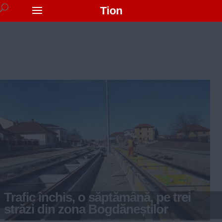
Tion
Trafic închis, o săptămână, pe trei
străzi din zona Bogdăneștilor