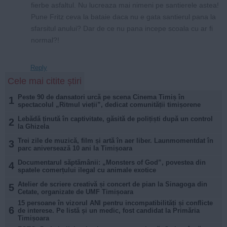
fierbe asfaltul. Nu lucreaza mai nimeni pe santierele astea!
Pune Fritz ceva la bataie daca nu e gata santierul pana la
sfarsitul anului? Dar de ce nu pana incepe scoala cu ar fi
normal?!
Reply
Cele mai citite știri
Peste 90 de dansatori urcă pe scena Cinema Timiș în
1
spectacolul „Ritmul vieții”, dedicat comunității timișorene
Lebădă ținută în captivitate, găsită de polițiști după un control
2
la Ghizela
Trei zile de muzică, film și artă în aer liber. Launmomentdat în
3
parc aniversează 10 ani la Timișoara
Documentarul săptămânii: „Monsters of God”, povestea din
4
spatele comerțului ilegal cu animale exotice
Atelier de scriere creativă și concert de pian la Sinagoga din
5
Cetate, organizate de UMF Timișoara
15 persoane în vizorul ANI pentru incompatibilități și conflicte
6
de interese. Pe listă și un medic, fost candidat la Primăria
Timișoara