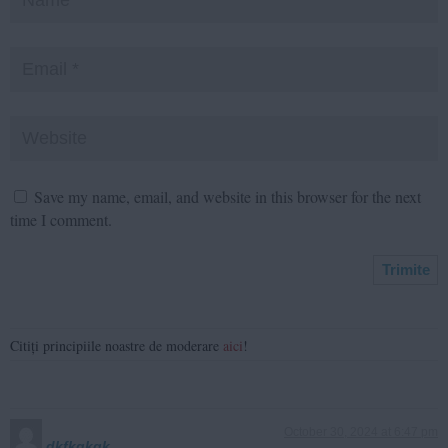
Save my name, email, and website in this browser for the next
time I comment.
Citiți principiile noastre de moderare
aici
!
October 30, 2024 at 6:47 pm
dkfkgkgk