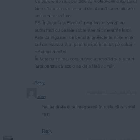
Cu părere de rău, pot zice că moldovenii chiar făcut
bine că au tras un semnal de alarmă cu rezultatele
acelui referendum.
PS. În Austria și Elveția în cartierele “verzi” au
autostrazi cu pasaje subterane și bulevarde largi.
Asta cu îngustări de benzi și proiecte tampite e ptr
tari de mana a 2-a, pentru experimentat pe cobaii -
cetatenii români.
În Vest nu se mai construiesc autostrăzi și drumuri
largi pentru că acolo au deja fără număr.
Reply
November 3, 2024 at 8:30 am
dan
hai jet du-te și te integrează în rusia că o fi mai
fain
Reply