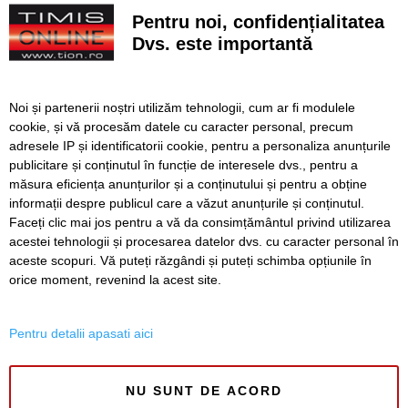
Internațională de Inteligență Artificială
Pentru noi, confidențialitatea
Dvs. este importantă
Documentarul săptămânii: „Monsters of God”, povestea
din spatele comerțului ilegal cu animale exotice
FOTO. Un părinte din Timișoara a primit premiul I la nivel
Noi și partenerii noștri utilizăm tehnologii, cum ar fi modulele
național la Gala Elevului Reprezentant
cookie, și vă procesăm datele cu caracter personal, precum
adresele IP și identificatorii cookie, pentru a personaliza anunțurile
VIDEO. Arena „Eroii Timișoarei”, aproximativ 85% gata.
publicitare și conținutul în funcție de interesele dvs., pentru a
Când va fi montat gazonul și când va fi inaugurat
stadionul
măsura eficiența anunțurilor și a conținutului și pentru a obține
informații despre publicul care a văzut anunțurile și conținutul.
Faceți clic mai jos pentru a vă da consimțământul privind utilizarea
acestei tehnologii și procesarea datelor dvs. cu caracter personal în
aceste scopuri. Vă puteți răzgândi și puteți schimba opțiunile în
SERVICII
Redactia
Folosinta Cookie-urilor
orice moment, revenind la acest site.
Termeni si conditii de utilizare
Politica de confidentialitate
Pentru detalii apasati aici
Regulament postare și moderare comentarii
NU SUNT DE ACORD