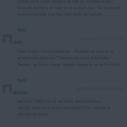
Oribila zona Calea Slogului ce rost au investitii acolo?
Dominik mai bine ar rade tot si sa faca parc. Nu intelegeti
ca zona aia este cea mai mizerabila rau famata.
Reply
November 2, 2024 at 7:51 am
John
Piata Traian, Circumvalatiunii,…Proiecte pe care le-ati
promis sunt gata deja??Acuma ați ajuns și la Calea
Sagului, pe hârtie merge repede treaba la voi la Primărie…
Reply
December 23, 2024 at 9:15 pm
Mafiotu
NICI NU CRED CA SE VA FACE MAGISTRALA
VERDE,USR-IȘTII SUNT INCOMPETENTI SA FACA
PROIECTE MARI