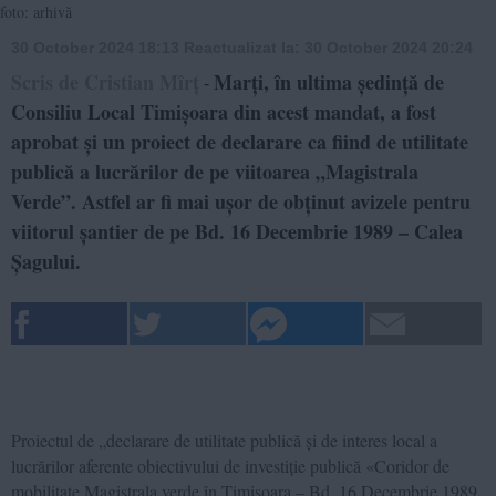
foto: arhivă
30 October 2024 18:13
Reactualizat la:
30 October 2024 20:24
Scris de Cristian Mîrț
Marți, în ultima ședință de
-
Consiliu Local Timișoara din acest mandat, a fost
aprobat și un proiect de declarare ca fiind de utilitate
publică a lucrărilor de pe viitoarea „Magistrala
Verde”. Astfel ar fi mai ușor de obținut avizele pentru
viitorul șantier de pe Bd. 16 Decembrie 1989 – Calea
Șagului.
Proiectul de „declarare de utilitate publică și de interes local a
lucrărilor aferente obiectivului de investiție publică «Coridor de
mobilitate Magistrala verde în Timișoara – Bd. 16 Decembrie 1989