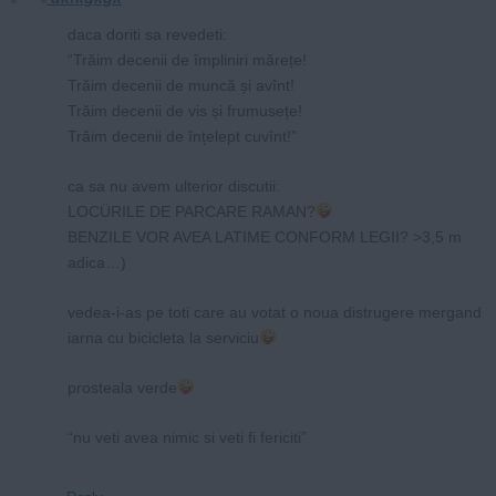
daca doriti sa revedeti:
“Trăim decenii de împliniri mărețe!
Trăim decenii de muncă și avînt!
Trăim decenii de vis și frumusețe!
Trăim decenii de înțelept cuvînt!”
ca sa nu avem ulterior discutii:
LOCÜRILE DE PARCARE RAMAN?
BENZILE VOR AVEA LATIME CONFORM LEGII? >3,5 m
adica…)
vedea-i-as pe toti care au votat o noua distrugere mergand
iarna cu bicicleta la serviciu
prosteala verde
“nu veti avea nimic si veti fi fericiti”