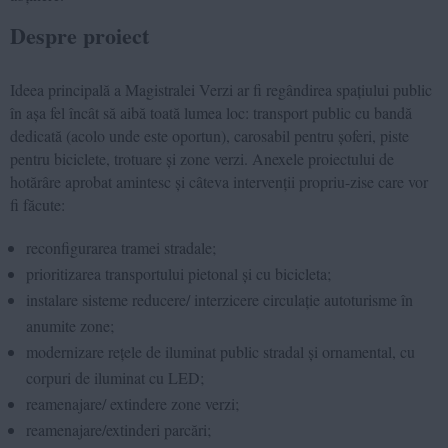
Despre proiect
Ideea principală a Magistralei Verzi ar fi regândirea spațiului public
în așa fel încât să aibă toată lumea loc: transport public cu bandă
dedicată (acolo unde este oportun), carosabil pentru șoferi, piste
pentru biciclete, trotuare și zone verzi. Anexele proiectului de
hotărâre aprobat amintesc și câteva intervenții propriu-zise care vor
fi făcute:
reconfigurarea tramei stradale;
prioritizarea transportului pietonal și cu bicicleta;
instalare sisteme reducere/ interzicere circulație autoturisme în
anumite zone;
modernizare rețele de iluminat public stradal și ornamental, cu
corpuri de iluminat cu LED;
reamenajare/ extindere zone verzi;
reamenajare/extinderi parcări;