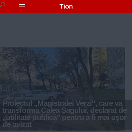
Tion
Proiectul „Magistralei Verzi”, care va
transforma Calea Șagului, declarat de
„utilitate publică” pentru a fi mai ușor
de avizat