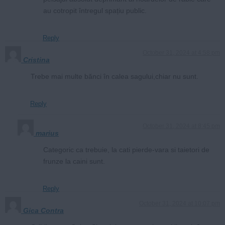
au cotropit întregul spațiu public.
Reply
October 31, 2024 at 4:58 pm
Cristina
Trebe mai multe bănci în calea sagului,chiar nu sunt.
Reply
October 31, 2024 at 8:45 pm
marius
Categoric ca trebuie, la cati pierde-vara si taietori de
frunze la caini sunt.
Reply
October 31, 2024 at 10:07 pm
Gica Contra