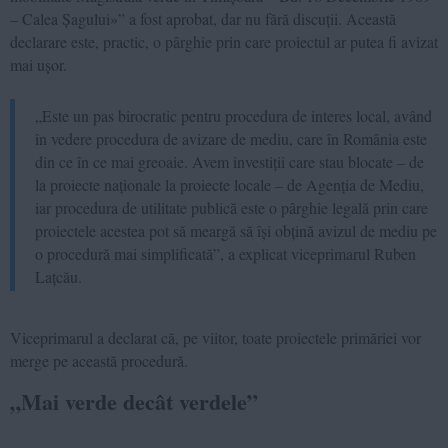
– Calea Șagului»” a fost aprobat, dar nu fără discuții. Această
declarare este, practic, o pârghie prin care proiectul ar putea fi avizat
mai ușor.
„Este un pas birocratic pentru procedura de interes local, având
în vedere procedura de avizare de mediu, care în România este
din ce în ce mai greoaie. Avem investiții care stau blocate – de
la proiecte naționale la proiecte locale – de Agenția de Mediu,
iar procedura de utilitate publică este o pârghie legală prin care
proiectele acestea pot să meargă să își obțină avizul de mediu pe
o procedură mai simplificată”, a explicat viceprimarul Ruben
Lațcău.
Viceprimarul a declarat că, pe viitor, toate proiectele primăriei vor
merge pe această procedură.
„Mai verde decât verdele”