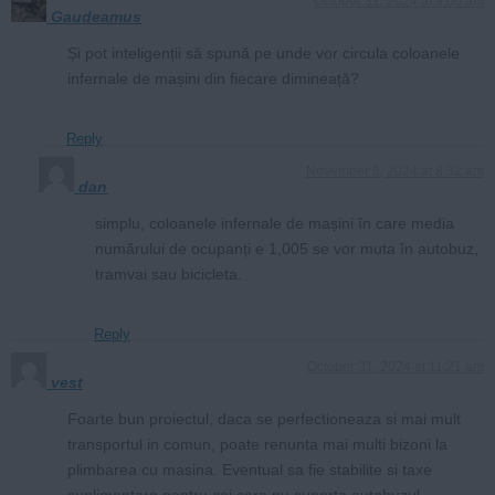
October 31, 2024 at 9:06 am
Gaudeamus
Și pot inteligenții să spună pe unde vor circula coloanele
infernale de mașini din fiecare dimineață?
Reply
November 3, 2024 at 8:32 am
dan
simplu, coloanele infernale de mașini în care media
numărului de ocupanți e 1,005 se vor muta în autobuz,
tramvai sau bicicleta.
Reply
October 31, 2024 at 11:21 am
vest
Foarte bun proiectul, daca se perfectioneaza si mai mult
transportul in comun, poate renunta mai multi bizoni la
plimbarea cu masina. Eventual sa fie stabilite si taxe
suplimentare pentru cei care nu suporta autobuzul,