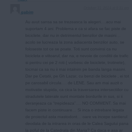
October 31, 2024 at 9:31 am
gabim
Au avut sansa sa se trezeasca la alegeri….acu mai
suportam 4 ani. Problema e ca si afara se fac piste de
biciclete, dar nu in detrimentul benzilor de masini…
acolo se lucreaza la zona adiacenta benzilor auto, se
foloseste tot ce se poate. Toti sunt convinsi ca nu
bicicleta e viitoarul, dar na, e nevoie de conditii de trafic
si pentru cei pe 2 roti ( vorbesc de biciclete, trotinete),
tocmai ca sa nu ii mai intalnim pe banda langa masini.
Dar pe Cetatii, pe Gh Lazar, cu benzi de biciclete , ei tot
pe carosabil circula…. de LENE. Sau am mai auzit o
motivatie stupida, ca cica la traversarea intersectiilor cu
stradutele laterale sunt montate bordurile in sus, si ii
deranjeaza ca “trepideaza”…. NO COMMENT. Sa mai
facem piste in continuare… Si inca o intrebare legata
de proiectul asta mastodont… oare va incepe santierul
deodata de la intrarea in oras de le Calea Sagului pana
la poful de la Catedrala din Maria? Ca daca e asa ar