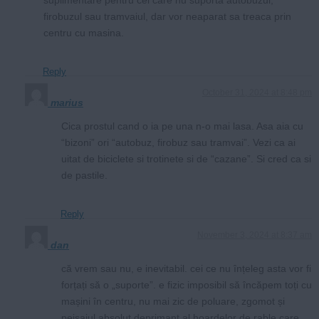
firobuzul sau tramvaiul, dar vor neaparat sa treaca prin
centru cu masina.
Reply
October 31, 2024 at 8:48 pm
marius
Cica prostul cand o ia pe una n-o mai lasa. Asa aia cu
“bizoni” ori “autobuz, firobuz sau tramvai”. Vezi ca ai
uitat de biciclete si trotinete si de “cazane”. Si cred ca si
de pastile.
Reply
November 3, 2024 at 8:37 am
dan
că vrem sau nu, e inevitabil. cei ce nu înțeleg asta vor fi
forțați să o „suporte”. e fizic imposibil să încăpem toți cu
mașini în centru, nu mai zic de poluare, zgomot și
peisajul absolut deprimant al hoardelor de rable care