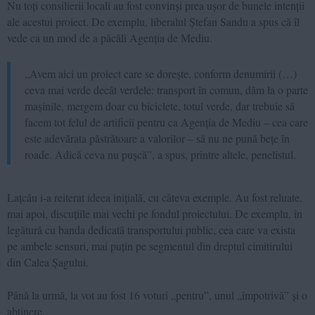
Nu toți consilierii locali au fost convinși prea ușor de bunele intenții
ale acestui proiect. De exemplu, liberalul Ștefan Sandu a spus că îl
vede ca un mod de a păcăli Agenția de Mediu.
„Avem aici un proiect care se dorește, conform denumirii (…)
ceva mai verde decât verdele: transport în comun, dăm la o parte
mașinile, mergem doar cu biciclete, totul verde, dar trebuie să
facem tot felul de artificii pentru ca Agenția de Mediu – cea care
este adevărata păstrătoare a valorilor – să nu ne pună bețe în
roade. Adică ceva nu pușcă”, a spus, printre altele, penelistul.
Lațcău i-a reiterat ideea inițială, cu câteva exemple. Au fost reluate,
mai apoi, discuțiile mai vechi pe fondul proiectului. De exemplu, în
legătură cu banda dedicată transportului public, cea care va exista
pe ambele sensuri, mai puțin pe segmentul din dreptul cimitirului
din Calea Șagului.
Până la urmă, la vot au fost 16 voturi „pentru”, unul „împotrivă” și o
abținere.