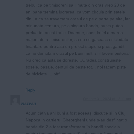
trebui ca pe timisoreni sa ii mute din oras vreo 20 de
ani pana termina lucrarea, ca vom circula prin satele
din jur ca sa traversam orasul de pe o parte pe alta, iar
minunata centura, pe o singura banda, nu va putea
prelua tot acest trafic. Doamne, sper, la fel a marea
majoritate a timisorenilor, sa nu se gaseasca niciodata
finantare pentru asa un proiect stupid si prost gandit,
ca ne demolam orasul pe bani multi si il facem pietonal.
Nu cred ca asta se doreste….Oradea construieste
sosele, pasaje, centuri de peste tot… noi facem piste
de biciclete…. pfff
Reply
October 31, 2024 at 12:11 pm
Razvan
Acum câțiva ani buni a fost aceeași discuție și în Cluj
Napoca in cartierul Gheorgheni unde s-au desființat o
banda din 2 a fost transformata în bandă speciala
pentru transport in comun. S-a dovedit a fi cea mai