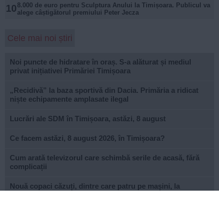
8.000 de euro pentru Sculptura Anului la Timișoara. Publicul va
10
alege câștigătorul premiului Peter Jecza
Cele mai noi știri
Noi puncte de hidratare în oraș. S-a alăturat și mediul
privat inițiativei Primăriei Timișoara
„Recidivă” la baza sportivă din Dacia. Primăria a ridicat
niște echipamente amplasate ilegal
Lucrări ale SDM în Timișoara, astăzi, 8 august
Ce facem astăzi, 8 august 2026, în Timișoara?
Cum arată televizorul care schimbă serile de acasă, fără
complicații
Nouă copaci căzuți, dintre care patru pe mașini, la
Timișoara, în urma furtunii
Elev de la „Loga”, medalie de aur la Olimpiada