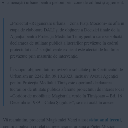
amenajări urbane pentru pietoni prin zone de odihnă și agrement.
„Proiectul «Regenerare urbană – zona Piața Mocioni» se află în
etapa de elaborare DALI și de obținere a Deciziei finale de la
Agenția pentru Protecția Mediului Timiș pentru care se solicită
declararea de utilitate publică a lucrărilor prevăzute în cadrul
proiectului dacă spațiul verde existent este afectat de lucrările
prevăzute prin măsurile de intervenție.
În scopul obținerii tuturor avizelor solicitate prin Certificatul de
Urbanism nr. 2242 din 09.10.2023, inclusiv Avizul Agenției
pentru Protecția Mediului Timiș este oportună declararea
lucrărilor de utilitate publică aferente proiectului de interes local
«Coridor de mobilitate Magistrala verde în Timișoara – Bd. 16
Decembrie 1989 – Calea Șagului»”, se mai arată în anexe.
sistat anul trecut
Vă reamintim, proiectul Magistralei Verzi a fost
,
pentru a putea fi corelat cu regenerarea urbană a Pieței Mocioni.