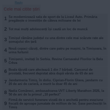
Reply
Cele mai citite știri
Se modernizează sala de sport de la Liceul Auto. Primăria
1
pregătește o investiție de câteva milioane de lei
2
Tot mai mulți adolescenți își caută un loc de muncă
Timișul rămâne județul cu una dintre cele mai scăzute rate ale
3
șomajului din țară
Nouă copaci căzuți, dintre care patru pe mașini, la Timișoara, în
4
urma furtunii
Timișenii, invitați în Serbia. Revine Carnavalul Florilor la Bela
5
Crkva
Boala tăcută care afectează 1 din 7 bărbați. Cancerul de
6
prostată, frecvent depistat abia după vârsta de 65 de ani
Jandarmeria Timiș, în doliu. Ciprian-Florin Glava, jandarm cu
7
20 de ani de carieră, a murit la doar 45 de ani
Nadia Comăneci, ambasadoarea UVT Liberty Marathon 2026, la
8
50 de ani de la primul „10 perfect”
Firmă de servicii funerare vizată de o anchetă pentru evaziune
9
fiscală de aproape jumatate de million de lei. Șase percheziții în
Timiș