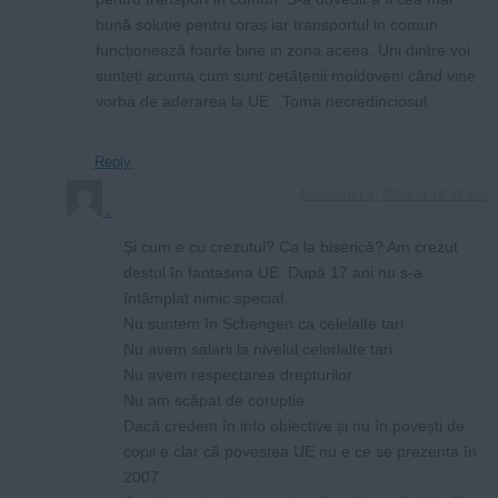
bună soluție pentru oraș iar transportul in comun
funcționează foarte bine in zona aceea. Uni dintre voi
sunteți acuma cum sunt cetățenii moldoveni când vine
vorba de aderarea la UE : Toma necredinciosul.
Reply
November 1, 2024 at 12:52 am
.
Și cum e cu crezutul? Ca la biserică? Am crezut
destul în fantasma UE. După 17 ani nu s-a
întâmplat nimic special.
Nu suntem în Schengen ca celelalte tari
Nu avem salarii la nivelul celorlalte tari
Nu avem respectarea drepturilor
Nu am scăpat de coruptie
Dacă credem în info obiective și nu în povești de
copii e clar că povestea UE nu e ce se prezenta în
2007.