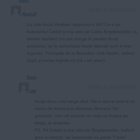
Reply
October 31, 2024 at 8:33 am
RaduD
La cele două întrebări răspunsul e NU! Ce e pe
bulevardul Cetății și mai ales pe Calea Bogdăneștilor va
deveni standart (nu pot merge în paralel două
autobuze, iar la semafoare bezile laterale sunt si mai
inguste). Principiile de la Bruxelles: întâi facem, vedem
după și lumea inghite tot (că i-am ales!).
Reply
October 31, 2024 at 9:40 am
Gb
Incap doua unul langa altul. Daca opresi unul la un
metru de bordura si altcineva filmeaza “din
greseala” cum alt autocar nu vrea sa incapa pe
langa, ai dreptate.
PS. Pe Cetatii si mai ales pe Bogdanestilor, traficul
greu e interzis. Iar autocarele au peste 7 tone!