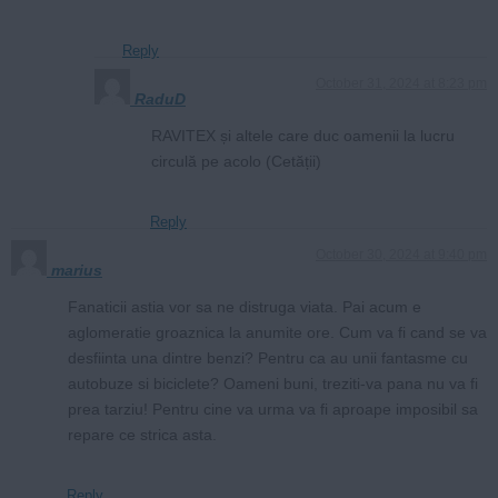
Reply
October 31, 2024 at 8:23 pm
RaduD
RAVITEX și altele care duc oamenii la lucru
circulă pe acolo (Cetății)
Reply
October 30, 2024 at 9:40 pm
marius
Fanaticii astia vor sa ne distruga viata. Pai acum e
aglomeratie groaznica la anumite ore. Cum va fi cand se va
desfiinta una dintre benzi? Pentru ca au unii fantasme cu
autobuze si biciclete? Oameni buni, treziti-va pana nu va fi
prea tarziu! Pentru cine va urma va fi aproape imposibil sa
repare ce strica asta.
Reply