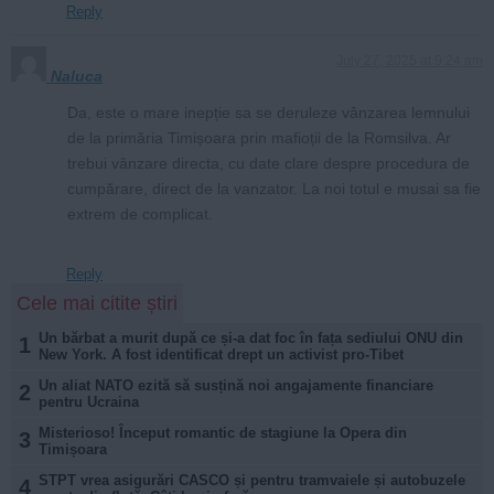
Reply
July 27, 2025 at 9:24 am
Naluca
Da, este o mare inepție sa se deruleze vânzarea lemnului
de la primăria Timișoara prin mafioții de la Romsilva. Ar
trebui vânzare directa, cu date clare despre procedura de
cumpărare, direct de la vanzator. La noi totul e musai sa fie
extrem de complicat.
Reply
Cele mai citite știri
Un bărbat a murit după ce și-a dat foc în fața sediului ONU din
1
New York. A fost identificat drept un activist pro-Tibet
Un aliat NATO ezită să susțină noi angajamente financiare
2
pentru Ucraina
Misterioso! Început romantic de stagiune la Opera din
3
Timișoara
STPT vrea asigurări CASCO și pentru tramvaiele și autobuzele
4