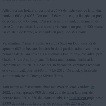
Altfel, s-a mai hotărât și destinul a 26,78 de metri cubi de lemn din
partizile 6034 și 6035. Din total, 7,68 vor fi scoți la licitație, cu preț
de pornire de 400 lei/mc. Din rest, lemnul rotund, cu diametru de
peste 24 de centimetri, va fi scos la vânzare la un preț de 400 lei/mc,
iar celălalt, de lemne, se va vinde cu prețul de 350 lei/mc.
Vă amintim, Primăria Timișoara are la Sacu un fond forestier de
aproape 685 de hectare, împărțit în două partide, administrat pe o
perioadă de 10 ani de Regia Națională a Pădurilor – Romsilva, prin
Ocolul Silvic Ana Lugojana, în baza unui contract încheiat la
începutul anului 2019. De atunci, în fiecare an, cantitatea recoltată
este valorificată potrivit HG nr. 715/ 2017. De altfel, și licitațiile
sunt organizate de Direcţia Silvică Timiş.
în
Anii trecuți au fost volume chiar mai mari de lemn vândute:
2022
, au fost aproape 900 de metri cubi de lemn la prețuri de
anul trecut
pornire între 280 și 350 de lei/metri cubi, iar
puțin peste
2.000 de metri cubi, la prețuri de pornire între 220 și 260 de