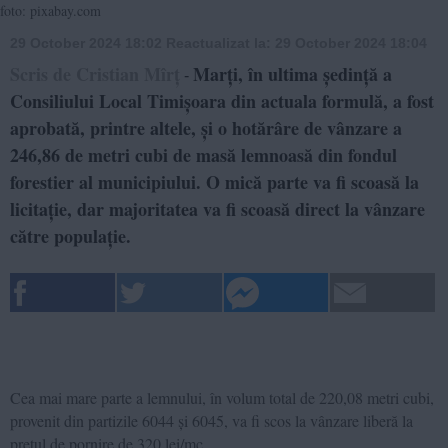
foto: pixabay.com
29 October 2024 18:02
Reactualizat la:
29 October 2024 18:04
Scris de Cristian Mîrț
Marți, în ultima ședință a
-
Consiliului Local Timișoara din actuala formulă, a fost
aprobată, printre altele, și o hotărâre de vânzare a
246,86 de metri cubi de masă lemnoasă din fondul
forestier al municipiului. O mică parte va fi scoasă la
licitație, dar majoritatea va fi scoasă direct la vânzare
către populație.
Cea mai mare parte a lemnului, în volum total de 220,08 metri cubi,
provenit din partizile 6044 și 6045, va fi scos la vânzare liberă la
prețul de pornire de 320 lei/mc.