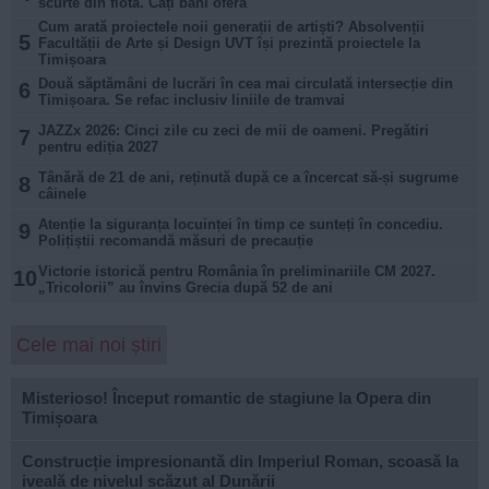
scurte din flotă. Câți bani oferă
Cum arată proiectele noii generații de artiști? Absolvenții
5
Facultății de Arte și Design UVT își prezintă proiectele la
Timișoara
Două săptămâni de lucrări în cea mai circulată intersecție din
6
Timișoara. Se refac inclusiv liniile de tramvai
JAZZx 2026: Cinci zile cu zeci de mii de oameni. Pregătiri
7
pentru ediția 2027
Tânără de 21 de ani, reținută după ce a încercat să-și sugrume
8
câinele
Atenție la siguranța locuinței în timp ce sunteți în concediu.
9
Polițiștii recomandă măsuri de precauție
Victorie istorică pentru România în preliminariile CM 2027.
10
„Tricolorii” au învins Grecia după 52 de ani
Cele mai noi știri
Misterioso! Început romantic de stagiune la Opera din
Timișoara
Construcție impresionantă din Imperiul Roman, scoasă la
iveală de nivelul scăzut al Dunării