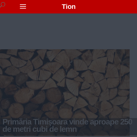
Tion
Primăria Timișoara vinde aproape 250
de metri cubi de lemn