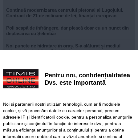
Continuă modernizarea centrului pietonal al Lugojului.
Contract de 21 de milioane de lei, finanțat european
Poli scapă de înfrângere, dar pleacă doar cu un punct din
deplasarea cu Șelimbăr
Noi puncte de hidratare în oraș. S-a alăturat și mediul
privat inițiativei Primăriei Timișoara
„Recidivă” la baza sportivă din Dacia. Primăria a ridicat
niște echipamente amplasate ilegal
Pentru noi, confidențialitatea
Lucrări ale SDM în Timișoara, astăzi, 8 august
Dvs. este importantă
Ce facem astăzi, 8 august 2026, în Timișoara?
Noi și partenerii noștri utilizăm tehnologii, cum ar fi modulele
Cum arată televizorul care schimbă serile de acasă, fără
cookie, și vă procesăm datele cu caracter personal, precum
complicații
adresele IP și identificatorii cookie, pentru a personaliza anunțurile
publicitare și conținutul în funcție de interesele dvs., pentru a
Nouă copaci căzuți, dintre care patru pe mașini, la
Timișoara, în urma furtunii
măsura eficiența anunțurilor și a conținutului și pentru a obține
informații despre publicul care a văzut anunțurile și conținutul.