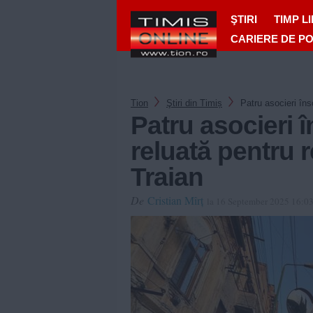
ŞTIRI
TIMP L
CARIERE DE P
Tion
Ştiri din Timiș
Patru asocieri îns
Patru asocieri în
reluată pentru 
Traian
De
Cristian Mîrț
la 16 September 2025 16:0