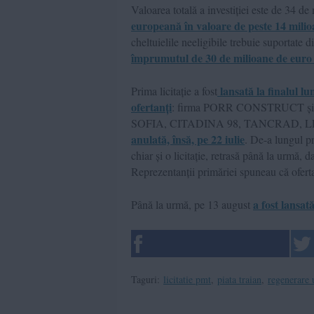
Valoarea totală a investiției este de 34 d
europeană în valoare de peste 14 mili
cheltuielile neeligibile trebuie suportate 
împrumutul de 30 de milioane de eur
lansată la finalul lu
Prima licitație a fost
ofertanți
: firma PORR CONSTRUCT și
SOFIA, CITADINA 98, TANCRAD,
anulată, însă, pe 22 iulie
. De-a lungul pr
chiar și o licitație, retrasă până la urmă,
Reprezentanții primăriei spuneau că ofertan
a fost lansată
Până la urmă, pe 13 august
Taguri:
licitatie pmt
,
piata traian
,
regenerare 