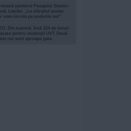
sează șantierul Pasajului Slavici–
nă. Lațcău: „La sfârșitul anului
or vom circula pe podurile noi”
O. Din toamnă, încă 324 de locuri
azare pentru studenții UVT. Două
ine noi sunt aproape gata