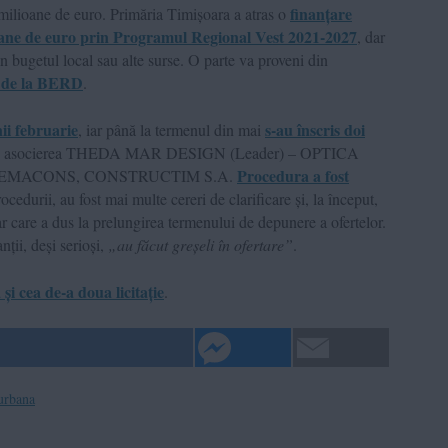
finanțare
e milioane de euro. Primăria Timișoara a atras o
oane de euro prin Programul Regional Vest 2021-2027
, dar
din bugetul local sau alte surse. O parte va proveni din
o de la BERD
.
nii februarie
s-au înscris doi
, iar până la termenul din mai
 asocierea THEDA MAR DESIGN (Leader) – OPTICA
Procedura a fost
 LEMACONS, CONSTRUCTIM S.A.
ocedurii, au fost mai multe cereri de clarificare și, la început,
 dar care a dus la prelungirea termenului de depunere a ofertelor.
ții, deși serioși,
„au făcut greșeli în ofertare”
.
 și cea de-a doua licitație
.
urbana