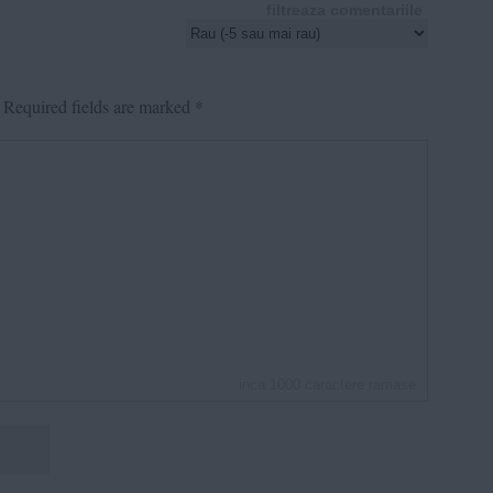
filtreaza comentariile
Required fields are marked
*
inca
1000
caractere ramase