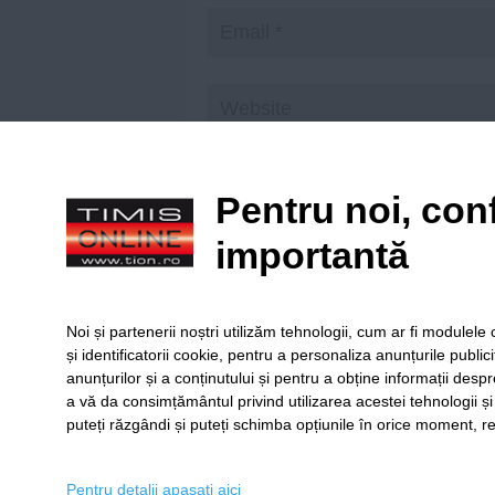
Save my name, email, and website in t
Pentru noi, conf
importantă
Citiți principiile noastre de moderare
aici
!
Noi și partenerii noștri utilizăm tehnologii, cum ar fi module
și identificatorii cookie, pentru a personaliza anunțurile public
anunțurilor și a conținutului și pentru a obține informații despr
a vă da consimțământul privind utilizarea acestei tehnologii ș
puteți răzgândi și puteți schimba opțiunile în orice moment, re
SERVICII
Redact
Pentru detalii apasati aici