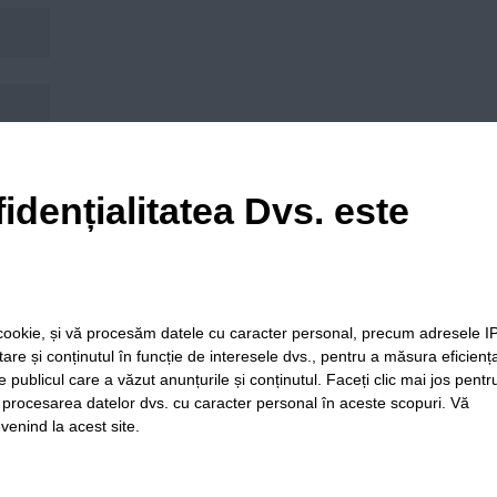
his browser for the next time I comment.
idențialitatea Dvs. este
le cookie, și vă procesăm datele cu caracter personal, precum adresele I
itare și conținutul în funcție de interesele dvs., pentru a măsura eficienț
e publicul care a văzut anunțurile și conținutul. Faceți clic mai jos pentr
i procesarea datelor dvs. cu caracter personal în aceste scopuri. Vă
venind la acest site.
ia
Folosinta
Termeni si
Politica de
Regulament postar
Cookie-
conditii de
confidentialitate
moderare comentar
urilor
utilizare