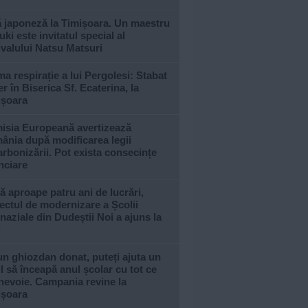
ă japoneză la Timișoara. Un maestru
ki este invitatul special al
ivalului Natsu Matsuri
ma respirație a lui Pergolesi: Stabat
r în Biserica Sf. Ecaterina, la
ișoara
isia Europeană avertizează
ânia după modificarea legii
rbonizării. Pot exista consecințe
nciare
 aproape patru ani de lucrări,
ectul de modernizare a Școlii
aziale din Dudeștii Noi a ajuns la
l
n ghiozdan donat, puteți ajuta un
l să înceapă anul școlar cu tot ce
nevoie. Campania revine la
ișoara