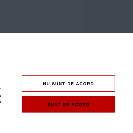
NU SUNT DE ACORD
P
a
u
SUNT DE ACORD
e și
ii