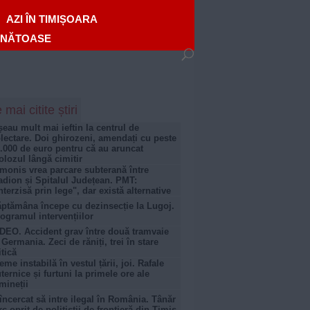
AZI ÎN TIMIȘOARA
ĂNĂTOASE
 mai citite știri
șeau mult mai ieftin la centrul de
lectare. Doi ghirozeni, amendați cu peste
.000 de euro pentru că au aruncat
lozul lângă cimitir
monis vrea parcare subterană între
adion și Spitalul Județean. PMT:
nterzisă prin lege", dar există alternative
ptămâna începe cu dezinsecție la Lugoj.
ogramul intervențiilor
DEO. Accident grav între două tramvaie
 Germania. Zeci de răniți, trei în stare
itică
eme instabilă în vestul țării, joi. Rafale
ternice și furtuni la primele ore ale
mineții
încercat să intre ilegal în România. Tânăr
rc oprit de polițiștii de frontieră din Timiș