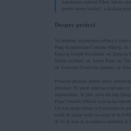
transforma cartierul Fabric într-un sp
pentru istoria locului”, a declarat pri
Despre proiect
Vă amintim, regenerarea urbană a zonei cu
Piața Academician Corneliu Mikloși, str. 
Episcop Joseph Nischbach, str. Episcop Jos
Ștefan cel Mare, str. Anton Pann, str. Titel
str. Ecaterina Teodoroiu (parțial), str. Zăv
Proiectul prevede, printre altele, transfor
pietonale. Pe unele străzi accesul auto va fi
suplimentare. În plus, zona din fața Sinago
Piața Corneliu Miklosi va fi inclus într-un 
Un nou spațiu urban va fi amenajat în spat
totală de spațiu verde va crește de la 6.00
de 24 de luni de la emiterea ordinului de 