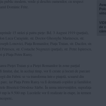
ațiu public modern, verde și deschis oamenilor, cu respect
Avan
marul Dominic Fritz.
Polo
viit
VIDE
de c
căm
prinde 15 străzi și patru piețe: Bd. 3 August 1919 (parțial),
Ion Luca Caragiale, str. Doctor Gheorghe Marinescu, str.
eph Lonovici, Piața Romanilor, Piața Traian, str. Dacilor, str.
 Petrescu, str. Costache Negruzzi (parțial), str. Petre Ispirescu,
oi și Piața Petru Rareș.
marea Pieței Traian și a Pieței Romanilor în zone parțial
 limitat, dar, în același timp, vor fi create și locuri de parcare
gii din Fabric se va transforma într-o piațetă, scuarul din
parc, iar Piața Petru Rareș va fi destinată copiilor și familiilor.
ele Bisericii Ortodoxe Sârbe. În urma intervențiilor, suprafața
0 mp la 9.500 mp. Lucrările vor fi realizate în etape, în termen
.
începere