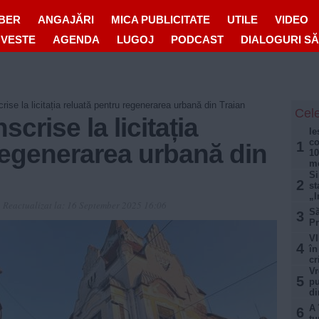
IBER
ANGAJĂRI
MICA PUBLICITATE
UTILE
VIDEO
OVESTE
AGENDA
LUGOJ
PODCAST
DIALOGURI S
crise la licitația reluată pentru regenerarea urbană din Traian
Cele
scrise la licitația
Ie
co
1
regenerarea urbană din
10
mo
Si
2
st
„I
3
Reactualizat la:
16 September 2025 16:06
Să
3
Pr
VI
4
în
cr
Vr
5
pu
di
A 
6
tu