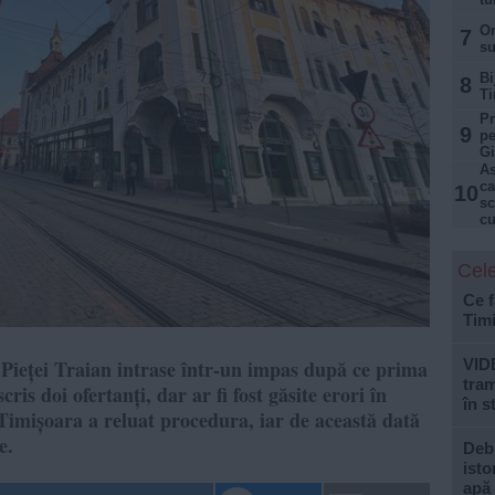
Or
7
su
Bi
8
Ti
Pr
9
pe
Gi
As
ca
10
sc
cu
Cele
Ce f
Tim
Pieței Traian intrase într-un impas după ce prima
VID
tram
scris doi ofertanți, dar ar fi fost găsite erori în
în s
Timișoara a reluat procedura, iar de această dată
e.
Debi
isto
apă