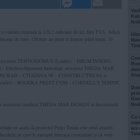
Var
Kabu
fest
 la o valoare estimată la 120,2 milioane de lei, fără TVA. Adică
Ulti
ilioane de euro. Ofertele au putut fi depuse până marți, 16
Mate
Tim
Com
tanți: asocierea TEHNODOMUS (Leader) – DRUM INSERV;
Rom
 Electroechipament Industrial; asocierea THEDA MAR
deca
ANCRAD – CITADINA 98 – CONSTRUCTIM SA și
fina
(Leader) – ROGERA PREST COM – CORNELL’S TEHNIC
După
proi
Gimn
 asocierea condusă THEDA MAR DESIGN se înscriseseră
fina
Cu u
copi
icitație ne arată că proiectul Pieței Traian este unul atractiv.
are 
Tim
ucrările pe care le așteaptă întreaga comunitate și că vom