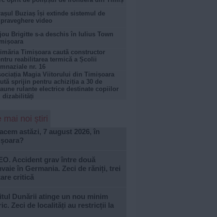
așul Buziaș își extinde sistemul de
praveghere video
jou Brigitte s-a deschis în Iulius Town
mișoara
imăria Timișoara caută constructor
ntru reabilitarea termică a Școlii
mnaziale nr. 16
ociația Magia Viitorului din Timișoara
ută sprijin pentru achiziția a 30 de
aune rulante electrice destinate copiilor
 dizabilități
 mai noi știri
acem astăzi, 7 august 2026, în
ișoara?
EO. Accident grav între două
vaie în Germania. Zeci de răniți, trei
tare critică
tul Dunării atinge un nou minim
ric. Zeci de localități au restricții la