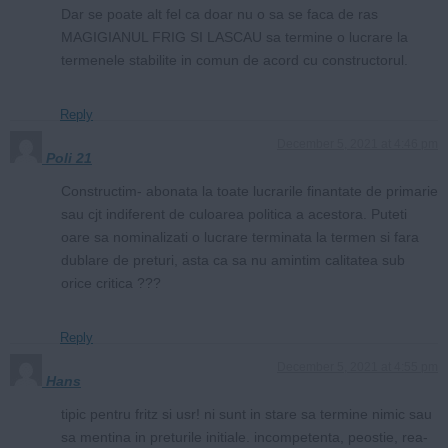
Dar se poate alt fel ca doar nu o sa se faca de ras
MAGIGIANUL FRIG SI LASCAU sa termine o lucrare la
termenele stabilite in comun de acord cu constructorul.
Reply
December 5, 2021 at 4:46 pm
Poli 21
Constructim- abonata la toate lucrarile finantate de primarie
sau cjt indiferent de culoarea politica a acestora. Puteti
oare sa nominalizati o lucrare terminata la termen si fara
dublare de preturi, asta ca sa nu amintim calitatea sub
orice critica ???
Reply
December 5, 2021 at 4:55 pm
Hans
tipic pentru fritz si usr! ni sunt in stare sa termine nimic sau
sa mentina in preturile initiale. incompetenta, peostie, rea-