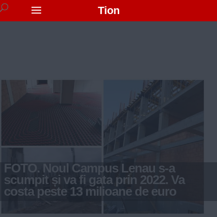
Tion
FOTO. Noul Campus Lenau s-a
scumpit și va fi gata prin 2022. Va
costa peste 13 milioane de euro