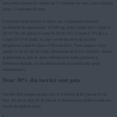
baza unui contract în valoare de 12 milioane de euro, care a depășit
acum 13 milioane de euro.
Cele patru firme trebuie să ridice, pe o suprafață construită
desfășurată de aproximativ 12.000 mp, patru clădiri noi: Corpul A
(D+P+3E+4E retras), Corpul B (D+P+3E), Corpul C (P+3E) și
Corpul D (D+P înalt), în care vor învăța elevii de la clasa
pregătitoare până în clasa a VIII-a inclusiv. Noul campus a fost
gândit cu 48 de săli de clasă, laboratoare de fizică, biologie, chimie
și informatică, sală de sport, bibliotecă în limba germană și
bibliotecă digitală, cu un cabinet medical și multe alte spații
administrative.
Doar 30% din lucrări sunt gata
Un adevărat campus școlar, care ar fi trebuit să fie gata în 24 de
luni. Au trecut deja 26 de luni de la începerea lucrărilor și mai este
enorm de mult de lucru.