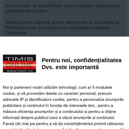
A murit prof. dr. Ioana Micle, o personalitate importantă a
pediatriei timișorene
Medicamente expirate, arhive deteriorate și un conflict la
Neurochirurgie. Ce răspunsuri dă Spitalul Județean
Timișoara
De ce știau angajații de controalele DSP? Explicația
Spitalului Județean din Timișoara
Pentru noi, confidențialitatea
Nicușor Dan a atacat la Curtea Constituțională legea ANI
Dvs. este importantă
Motocicliști, bicicliști și trotinetiști, verificați de polițiștii
din Timiș
Noi și partenerii noștri utilizăm tehnologii, cum ar fi modulele
Peste 100 de șoferi au rămas fără permis, iar amenzile au
cookie, și vă procesăm datele cu caracter personal, precum
curs pe drumurile din Timiș
adresele IP și identificatorii cookie, pentru a personaliza anunțurile
publicitare și conținutul în funcție de interesele dvs., pentru a
Societatea DRUMURI MUNICIPALE TIMIŞOARA S.A.
angajează personal
măsura eficiența anunțurilor și a conținutului și pentru a obține
informații despre publicul care a văzut anunțurile și conținutul.
Faceți clic mai jos pentru a vă da consimțământul privind utilizarea