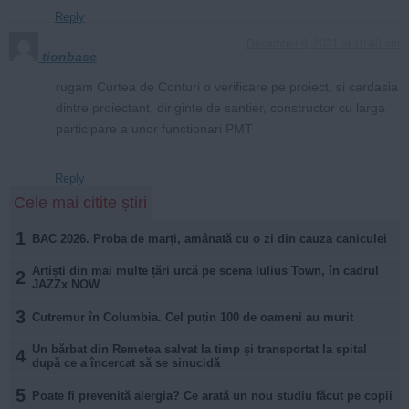
Reply
December 6, 2021 at 10:40 am
tionbase
rugam Curtea de Conturi o verificare pe proiect, si cardasia
dintre proiectant, diriginte de santier, constructor cu larga
participare a unor functionari PMT
Reply
Cele mai citite știri
1
BAC 2026. Proba de marți, amânată cu o zi din cauza caniculei
Artiști din mai multe țări urcă pe scena Iulius Town, în cadrul
2
JAZZx NOW
3
Cutremur în Columbia. Cel puțin 100 de oameni au murit
Un bărbat din Remetea salvat la timp și transportat la spital
4
după ce a încercat să se sinucidă
5
Poate fi prevenită alergia? Ce arată un nou studiu făcut pe copii