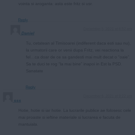
vointa si aroganta: asta este fritz si usr.
Reply
December 5, 2021 at 8:52 pm
Daniel
Tu, cetatean al Timisoarei (indiferent daca esti sau nu),
la urmatorii care or venii dupa Fritz, vei reactiona la
fel…ca doar de ce sa gandesti mai mult decat o “oaie”.
Sa te duci te rog “la mai bine” inapoi in Est la PSD.
Sanatate
Reply
December 6, 2021 at 9:22 am
sss
Hotie, hotie si iar hotie. La lucrarile publice ae folosesc cele
mai proaste si ieftine materiale si lucrarea e facuta de
mantuiala.