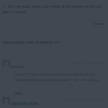
Save my name, email, and website in this browser for the next
time I comment.
Citiți principiile noastre de moderare
aici
!
December 5, 2021 at 2:45 pm
Ion luca
13 mil??? Atâta costa maternitatea construită de cj la
spitalul judetean cu aparatura, paturi , etc…las-o deacu
Reply
December 5, 2021 at 3:35 pm
UNDE AM AJUNS