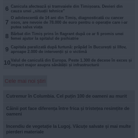
Canicula afectează și tramvaiele din Timișoara. Devieri din
6
cauza unei „situații tehnice”
O adolescentă de 14 ani din Timiș, diagnosticată cu cancer
7
osos, are nevoie de 78.000 de euro pentru o operație care i-ar
putea salva viața
Bărbat din Timiș prins în flagrant după ce ar fi promis unei
8
femei ajutor la spitalul de psihiatrie
Capitala paralizată după furtună: prăpăd în București și Ilfov,
9
aproape 2.000 de intervenții și o victimă
Valul de caniculă din Europa. Peste 1.300 de decese în exces și
10
impact major asupra sănătății și infrastructurii
Cele mai noi știri
Cutremur în Columbia. Cel puțin 100 de oameni au murit
Câinii pot face diferența între frica și tristețea resimțite de
oameni
Incendiu de vegetație la Lugoj. Văcuțe salvate și mai multe
pierderi materiale