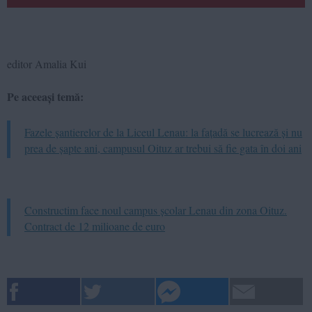
editor Amalia Kui
Pe aceeași temă:
Fazele șantierelor de la Liceul Lenau: la fațadă se lucrează și nu
prea de șapte ani, campusul Oituz ar trebui să fie gata în doi ani
Constructim face noul campus școlar Lenau din zona Oituz.
Contract de 12 milioane de euro