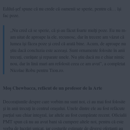
Edilul-șef spune că nu crede că oamenii se sperie, pentru că… își
fac poze.
„Nu cred că se sperie, că și-au făcut foarte mulți poze. Eu nu m-
am uitat de aproape la ele, recunosc, dar în trecere am văzut că
lumea își făcea poze și cred că arată bine. Acum, de aproape nu
știu dacă concluzia este aceeași. Sunt ornamente folosite în anii
trecuți, curățate și reparate unele. Nu știu dacă nu e chiar nimic
nou, dar în linii mari am refolosit ceea ce am avut”, a completat
Nicolae Robu pentru Tion.ro.
Moș Chewbacca, refăcut de un profesor de la Arte
Decorațiunile despre care vorbim nu sunt noi, ci au mai fost folosite
și în anii trecuți în centrul orașului. Unele dintre ele au fost refăcute
parțial sau chiar integral, iar altele au fost cumpărate recent. Oficialii
PMT spun că nu au avut bani să cumpere altele noi, pentru că este
vorba de lucrări unicat, iar costurile estimate de diverși ofertanți au