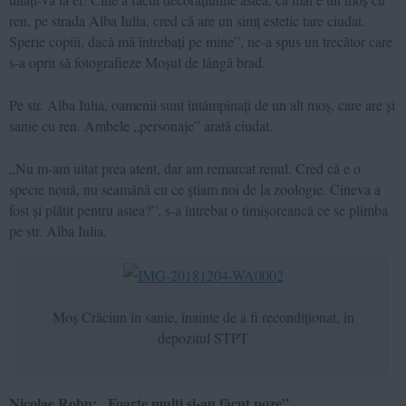
ren, pe strada Alba Iulia, cred că are un simț estetic tare ciudat.
Sperie copiii, dacă mă întrebați pe mine”, ne-a spus un trecător care
s-a oprit să fotografieze Moșul de lângă brad.
Pe str. Alba Iulia, oamenii sunt întâmpinați de un alt moș, care are și
sanie cu ren. Ambele „personaje” arată ciudat.
„Nu m-am uitat prea atent, dar am remarcat renul. Cred că e o
specie nouă, nu seamănă cu ce știam noi de la zoologie. Cineva a
fost și plătit pentru astea?”, s-a întrebat o timișoreancă ce se plimba
pe str. Alba Iulia.
Moș Crăciun în sanie, înainte de a fi recondiționat, în
depozitul STPT
Nicolae Robu: „Foarte mulți și-au făcut poze”