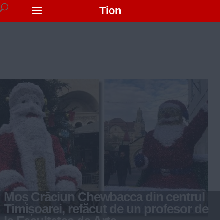
Tion
Moș Crăciun Chewbacca din centrul
Timișoarei, refăcut de un profesor de