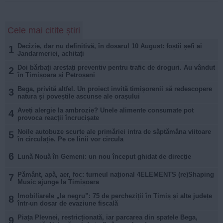
Cele mai citite știri
Decizie, dar nu definitivă, în dosarul 10 August: foștii șefi ai
1
Jandarmeriei, achitați
Doi bărbați arestați preventiv pentru trafic de droguri. Au vândut
2
în Timișoara și Petroșani
Bega, privită altfel. Un proiect invită timișorenii să redescopere
3
natura și poveștile ascunse ale orașului
Aveți alergie la ambrozie? Unele alimente consumate pot
4
provoca reacții încrucișate
Noile autobuze scurte ale primăriei intra de săptămâna viitoare
5
în circulație. Pe ce linii vor circula
6
Lună Nouă în Gemeni: un nou început ghidat de direcție
Pământ, apă, aer, foc: turneul național 4ELEMENTS (re)Shaping
7
Music ajunge la Timișoara
Imobiliarele „la negru”: 75 de percheziții în Timiș și alte județe
8
într-un dosar de evaziune fiscală
Piața Plevnei, restricționată, iar parcarea din spatele Bega,
9