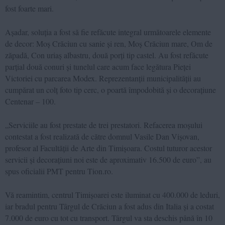
fost foarte mari.
Așadar, soluția a fost să fie refăcute integral următoarele elemente
de decor: Moș Crăciun cu sanie și ren, Moș Crăciun mare, Om de
zăpadă, Con uriaș albastru, două porți tip castel. Au fost refăcute
parțial două conuri și tunelul care acum face legătura Pieței
Victoriei cu parcarea Modex. Reprezentanții municipalității au
cumpărat un colț foto tip cerc, o poartă împodobită și o decorațiune
Centenar – 100.
„Serviciile au fost prestate de trei prestatori. Refacerea moșului
contestat a fost realizată de către domnul Vasile Dan Vișovan,
profesor al Facultății de Arte din Timișoara. Costul tuturor acestor
servicii și decorațiuni noi este de aproximativ 16.500 de euro”, au
spus oficialii PMT pentru Tion.ro.
Vă reamintim, centrul Timișoarei este iluminat cu 400.000 de leduri,
iar bradul pentru Târgul de Crăciun a fost adus din Italia și a costat
7.000 de euro cu tot cu transport. Târgul va sta deschis până în 10