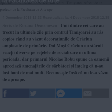
la Facultatea de Arte
<p>Tion: Moș Crăciun Chewbacca din centrul Timișoarei, refăcut de un
profesor de la Facultatea de Arte</p>
4 December 2018 12:33
Reactualizat la:
4 December 2018 12:39
Scris de Roxana Deaconescu
Unii dintre cei care au
-
trecut în ultimele zile prin centrul Timișoarei au râs
copios când au văzut decorațiunile de Crăciun
amplasate de primărie. Doi Moși Crăciun au stârnit
reacții diverse pe rețelele de socializare în ultima
perioadă, dar primarul Nicolae Robu spune că oamenii
apreciază amenajările de sărbători și înțeleg că n-au
fost bani de mai mult. Recunoaște însă că nu le-a văzut
de aproape.