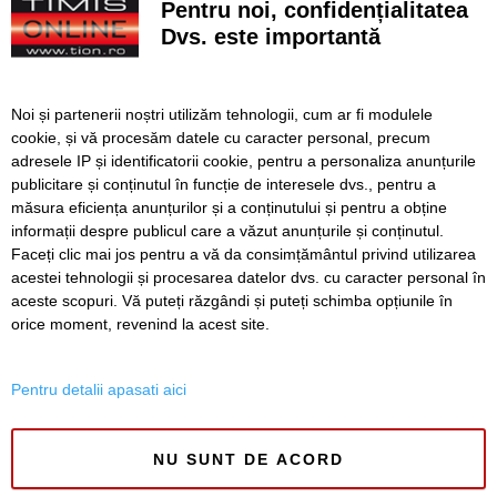
Pentru noi, confidențialitatea
de muncă, ci un proiect care merită ani din viața voastră”
Dvs. este importantă
Horoscop săptămâna 10 - 16 august
Lucrări ale SDM în Timișoara, astăzi, 10 august
Noi și partenerii noștri utilizăm tehnologii, cum ar fi modulele
cookie, și vă procesăm datele cu caracter personal, precum
Ce facem astăzi, 10 august 2026, în Timișoara?
adresele IP și identificatorii cookie, pentru a personaliza anunțurile
publicitare și conținutul în funcție de interesele dvs., pentru a
Incendiu forestier de proporții în Canada: 20.000 de
persoane evacuate
măsura eficiența anunțurilor și a conținutului și pentru a obține
informații despre publicul care a văzut anunțurile și conținutul.
Faceți clic mai jos pentru a vă da consimțământul privind utilizarea
acestei tehnologii și procesarea datelor dvs. cu caracter personal în
aceste scopuri. Vă puteți răzgândi și puteți schimba opțiunile în
SERVICII
Redactia
Folosinta Cookie-urilor
orice moment, revenind la acest site.
Termeni si conditii de utilizare
Politica de confidentialitate
Pentru detalii apasati aici
Regulament postare și moderare comentarii
NU SUNT DE ACORD