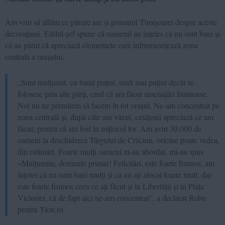
Am vrut să aflăm ce părere are și primarul Timișoarei despre aceste
decorațiuni. Edilul-șef spune că oamenii au înțeles că nu sunt bani și
că au părut că apreciază elementele care înfrumusețează zona
centrală a orașului.
„Sunt mulțumit, cu banii puțini, mult mai puțini decât se
folosesc prin alte părți, cred că am făcut amenajări frumoase.
Noi nu ne permitem să facem în tot orașul. Ne-am concentrat pe
zona centrală și, după câte am văzut, cetățenii apreciază ce am
făcut, pentru că am fost în mijlocul lor. Am avut 30.000 de
oameni la deschiderea Târgului de Crăciun, oricine poate vedea,
din estimări. Foarte mulți oameni m-au abordat, mi-au spus
«Mulțumim, domnule primar! Felicitări, este foarte frumos, am
înțeles că nu sunt bani mulți și că nu ați alocat foarte mult, dar
este foarte frumos ceea ce ați făcut și în Libertății și în Piața
Victoriei, că de fapt aici ne-am concentrat”, a declarat Robu
pentru Tion.ro.