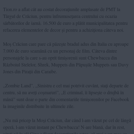
Tion.ro a aflat cât au costat decorațiunile amplasate de PMT la
Târgul de Crăciun, pentru înfrumusețarea centrului cu ocazia
sărbătorilor de iarnă. 16.500 de euro a plătit municipalitatea pentru
refacerea elementelor de decor și pentru a achiziționa câteva noi.
Moș Crăciun care pare că păzește bradul adus din Italia cu aproape
7.000 de euro seamănă cu un personaj de film. Câteva dintre
personajele la care s-au oprit timișorenii sunt Chewbacca din
Războiul Stelelor, Shrek, Muppets din Păpușile Muppets sau Davy
Jones din Pirații din Caraibe.
„Zombie Land”, „Sinistru e cel mai potrivit cuvânt, stați departe de
centru, să nu aveți coșmaruri”, „E criminal, îi lipsește o drujbă în
mână” sunt doar o parte din comentariile timișorenilor pe Facebook
la imaginile distribuite în ultimele zile.
„Nu mă pricep la Moși Crăciun, dar când l-am văzut pe cel de lângă
operă, l-am văzut instant pe Chewbacca! N-are blană, dar în rest,
uitați-vă la el! Cine a făcut decorațiunile astea, că mai e un moș cu