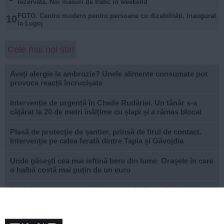
rezervată. Noi măsuri de trafic în weekend
FOTO. Centru modern pentru persoane cu dizabilități, inaugurat
10
la Lugoj
Cele mai noi știri
Aveți alergie la ambrozie? Unele alimente consumate pot
provoca reacții încrucișate
Intervenție de urgență în Cheile Rudăriei. Un tânăr s-a
cățărat la 20 de metri înălțime cu șlapi și a rămas blocat
Plasă de protecție de șantier, prinsă de firul de contact.
Intervenție pe calea ferată dintre Tapia și Găvojdia
Unde găsești cea mai ieftină bere din lume. Orașele în care
o halbă costă mai puțin de un euro
Dezinformarea cu „ambulanța care fură copii” a trimis
șapte oameni după gratii
Sorin Maxim, directorul ADR Vest: „Nu vă alegeți un loc