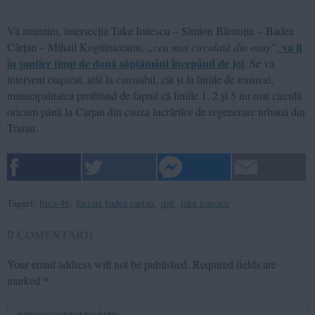
Vă amintim, intersecția Take Ionescu – Simion Bărnuțiu – Badea
va fi
Cârțan – Mihail Kogălniceanu,
„cea mai circulată din oraș”
,
în șantier timp de două săptămâni începând de joi
. Se va
interveni etapizat, atât la carosabil, cât și la liniile de tramvai,
municipalitatea profitând de faptul că liniile 1, 2 și 5 nu mai circulă
oricum până la Cârțan din cauza lucrărilor de regenerare urbană din
Traian.
Taguri:
linia 46
,
lucrari badea cartan
,
stpt
,
take ionescu
0
COMENTARII
Your email address will not be published.
Required fields are
marked
*