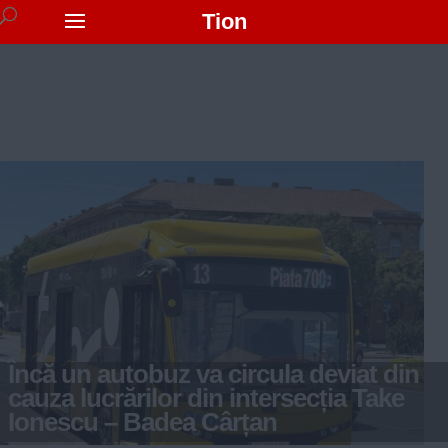
Tion
Încă un autobuz va circula deviat din
cauza lucrărilor din intersecția Take
Ionescu – Badea Cârțan