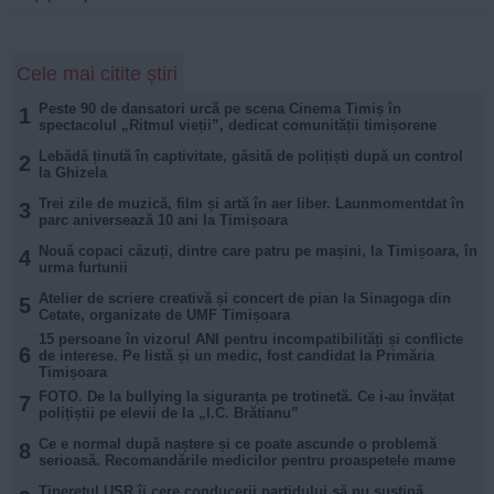
Cele mai citite știri
Peste 90 de dansatori urcă pe scena Cinema Timiș în
1
spectacolul „Ritmul vieții”, dedicat comunității timișorene
Lebădă ținută în captivitate, găsită de polițiști după un control
2
la Ghizela
Trei zile de muzică, film și artă în aer liber. Launmomentdat în
3
parc aniversează 10 ani la Timișoara
Nouă copaci căzuți, dintre care patru pe mașini, la Timișoara, în
4
urma furtunii
Atelier de scriere creativă și concert de pian la Sinagoga din
5
Cetate, organizate de UMF Timișoara
15 persoane în vizorul ANI pentru incompatibilități și conflicte
6
de interese. Pe listă și un medic, fost candidat la Primăria
Timișoara
FOTO. De la bullying la siguranța pe trotinetă. Ce i-au învățat
7
polițiștii pe elevii de la „I.C. Brătianu”
Ce e normal după naștere și ce poate ascunde o problemă
8
serioasă. Recomandările medicilor pentru proaspetele mame
Tineretul USR îi cere conducerii partidului să nu susțină