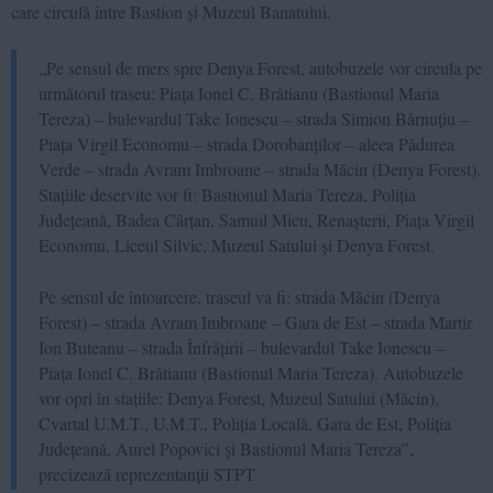
care circulă între Bastion și Muzeul Banatului.
„Pe sensul de mers spre Denya Forest, autobuzele vor circula pe
următorul traseu: Piața Ionel C. Brătianu (Bastionul Maria
Tereza) – bulevardul Take Ionescu – strada Simion Bărnuțiu –
Piața Virgil Economu – strada Dorobanților – aleea Pădurea
Verde – strada Avram Imbroane – strada Măcin (Denya Forest).
Stațiile deservite vor fi: Bastionul Maria Tereza, Poliția
Județeană, Badea Cârțan, Samuil Micu, Renașterii, Piața Virgil
Economu, Liceul Silvic, Muzeul Satului și Denya Forest.
Pe sensul de întoarcere, traseul va fi: strada Măcin (Denya
Forest) – strada Avram Imbroane – Gara de Est – strada Martir
Ion Buteanu – strada Înfrățirii – bulevardul Take Ionescu –
Piața Ionel C. Brătianu (Bastionul Maria Tereza). Autobuzele
vor opri în stațiile: Denya Forest, Muzeul Satului (Măcin),
Cvartal U.M.T., U.M.T., Poliția Locală, Gara de Est, Poliția
Județeană, Aurel Popovici și Bastionul Maria Tereza”,
precizează reprezentanții STPT.