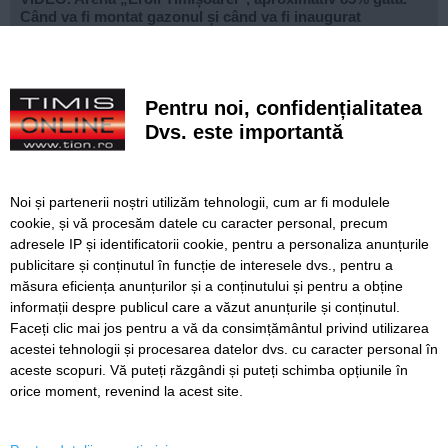
Când va fi montat gazonul și când va fi inaugurat
stadionul
VIDEO. Carambol în zona Metro din Calea Șagului. O
persoană a fost rănită
Pentru noi, confidențialitatea
Dvs. este importantă
A vândut anvelope și piese auto ani la rând, dar nu a
declarat veniturile. Prejudiciu de aproape 30.000 de euro
Live-uri obscene urmărite de peste 22.000 de oameni. Doi
Noi și partenerii noștri utilizăm tehnologii, cum ar fi modulele
bărbați din Timiș au fost reținuți
cookie, și vă procesăm datele cu caracter personal, precum
adresele IP și identificatorii cookie, pentru a personaliza anunțurile
Un elev și-a ucis bunicii, apoi a deschis focul într-un liceu
publicitare și conținutul în funcție de interesele dvs., pentru a
din Thailanda. Opt persoane au murit și mai multe au fost
rănite
măsura eficiența anunțurilor și a conținutului și pentru a obține
informații despre publicul care a văzut anunțurile și conținutul.
Faceți clic mai jos pentru a vă da consimțământul privind utilizarea
acestei tehnologii și procesarea datelor dvs. cu caracter personal în
aceste scopuri. Vă puteți răzgândi și puteți schimba opțiunile în
SERVICII
Redactia
Folosinta Cookie-urilor
orice moment, revenind la acest site.
Termeni si conditii de utilizare
Politica de confidentialitate