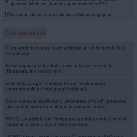
9
guvernul tehnocrat „format și girat indirect de PSD”
10
Incendiu izbucnit într-o hală de pe Centura Lugojului
Cele mai noi știri
Cum arată televizorul care schimbă serile de acasă, fără
complicații
Nouă copaci căzuți, dintre care patru pe mașini, la
Timișoara, în urma furtunii
Elev de la „Loga”, medalie de aur la Olimpiada
Internațională de Inteligență Artificială
Documentarul săptămânii: „Monsters of God”, povestea
din spatele comerțului ilegal cu animale exotice
FOTO. Un părinte din Timișoara a primit premiul I la nivel
național la Gala Elevului Reprezentant
VIDEO. Arena „Eroii Timișoarei”, aproximativ 85% gata.