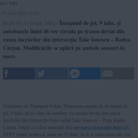
foto: PMT
8 July 2026 16:32
Scris de Cristian Mîrț
Începând de joi, 9 iulie, și
-
autobuzele liniei 46 vor circula pe traseu deviat din
cauza lucrărilor din intersecția Take Ionescu – Badea
Cârțan. Modificările se aplică pe ambele sensuri de
mers.
Societatea de Transport Public Timișoara anunță că, începând de
joi, 9 iulie, încă o line de autobuz va circula deviat din cauza
lucrărilor din intersecția bulevardul Take Ionescu – Piața Badea
deviarea traseului liniei 23
Cârțan. După ce a fost anunțată deja
,
STPT spune acum că, până pe 23 iulie, va fi și cazul liniei 46, cea