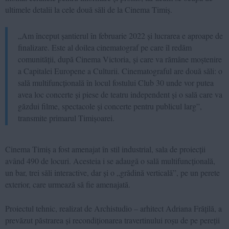
ultimele detalii la cele două săli de la Cinema Timiș.
„Am început șantierul în februarie 2022 și lucrarea e aproape de
finalizare. Este al doilea cinematograf pe care îl redăm
comunității, după Cinema Victoria, și care va rămâne moștenire
a Capitalei Europene a Culturii. Cinematograful are două săli: o
sală multifuncțională în locul fostului Club 30 unde vor putea
avea loc concerte și piese de teatru independent și o sală care va
găzdui filme, spectacole și concerte pentru publicul larg”,
transmite primarul Timișoarei.
Cinema Timiș a fost amenajat în stil industrial, sala de proiecții
având 490 de locuri. Acesteia i se adaugă
o sală multifuncțională,
un bar, trei săli interactive,
dar și o
„grădină verticală”, pe un perete
exterior, care urmează să fie amenajată.
Proiectul tehnic, realizat de Archistudio – arhitect Adriana Frățilă, a
prevăzut păstrarea și
recondiționa
rea
travertinul
ui
roșu de pe pereții