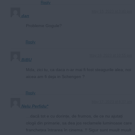
Reply
May 15, 2023 at 3:40 pm
dan
Probleme Gogule?
Reply
May 16, 2023 at 10:55 pm
BiBU
Mda, zici tu, ca daca n-ar mai fi fost steagurile alea, noi
aicea am fi deja in Schengen ?
Reply
May 17, 2023 at 6:37 am
Nelu Perfidu*
…dacă tot e cu dorințe, de frumos, de ce nu ajutați
ologii din primarie, sa dea jos reclamele luminoase care
franchețea întrarea în cinema..!! Sigur sunt muult muult