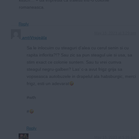
kitsch… + da impresia ca traiesti intr-o colonie
romaneasca.
Reply
May 15, 2023 at 3:29 pm
antiVrajeāla
Sa le inlocuim cu steaguri d’alea cu cerul senin si cu
rapita inflorita?!? Sau zic sa pun steagul uie si usa, sa
stim exact ce colonie suntem. Sau tu vrei cumva
steagul negru-galben? Las’ c-a avut frigz grija sa
vopseasca autobuzele in drapelul ala habsburgic, merci
frigz, esti un adevarat
#wth
#
Reply
May 15, 2023 at 5:39 pm