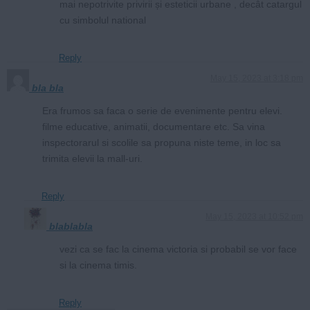
mai nepotrivite privirii și esteticii urbane , decât catargul
cu simbolul national
Reply
May 15, 2023 at 3:18 pm
bla bla
Era frumos sa faca o serie de evenimente pentru elevi.
filme educative, animatii, documentare etc. Sa vina
inspectorarul si scolile sa propuna niste teme, in loc sa
trimita elevii la mall-uri.
Reply
May 15, 2023 at 10:52 pm
blablabla
vezi ca se fac la cinema victoria si probabil se vor face
si la cinema timis.
Reply