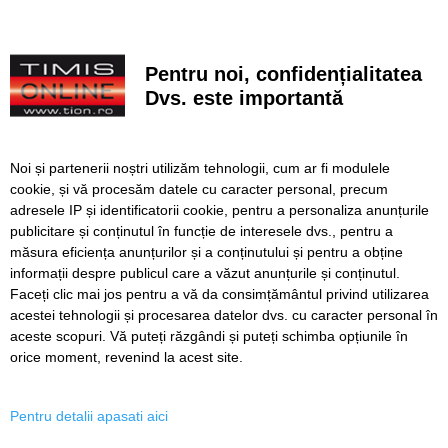
Avansează șantierul Pasajului Slavici–Polonă. Lațcău: „La
sfârșitul anului viitor vom circula pe podurile noi”
VIDEO. Din toamnă, încă 324 de locuri de cazare pentru
Pentru noi, confidențialitatea
studenții UVT. Două cămine noi sunt aproape gata
Dvs. este importantă
Lipsă de kerosen pe Aeroportul Arad. Unele avioane sunt
nevoite să facă escală
Noi și partenerii noștri utilizăm tehnologii, cum ar fi modulele
Camion cu 6.000 de litri de hipoclorit răsturnat la Coșava.
cookie, și vă procesăm datele cu caracter personal, precum
Autoritățile au izolat zona
adresele IP și identificatorii cookie, pentru a personaliza anunțurile
publicitare și conținutul în funcție de interesele dvs., pentru a
Sculptura Anului, la Timișoara. Când începe votul pentru
măsura eficiența anunțurilor și a conținutului și pentru a obține
Premiul Peter Jecza, în valoare de 8.000 de euro
informații despre publicul care a văzut anunțurile și conținutul.
Faceți clic mai jos pentru a vă da consimțământul privind utilizarea
acestei tehnologii și procesarea datelor dvs. cu caracter personal în
aceste scopuri. Vă puteți răzgândi și puteți schimba opțiunile în
SERVICII
Redactia
Folosinta Cookie-urilor
orice moment, revenind la acest site.
Termeni si conditii de utilizare
Politica de confidentialitate
Pentru detalii apasati aici
Regulament postare și moderare comentarii