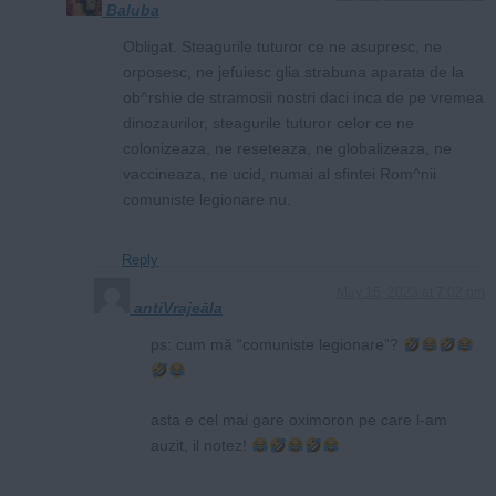
Baluba
Obligat. Steagurile tuturor ce ne asupresc, ne
orposesc, ne jefuiesc glia strabuna aparata de la
ob^rshie de stramosii nostri daci inca de pe vremea
dinozaurilor, steagurile tuturor celor ce ne
colonizeaza, ne reseteaza, ne globalizeaza, ne
vaccineaza, ne ucid, numai al sfintei Rom^nii
comuniste legionare nu.
Reply
May 15, 2023 at 7:02 pm
antiVrajeāla
ps: cum mă “comuniste legionare”?
asta e cel mai gare oximoron pe care l-am
auzit, il notez!