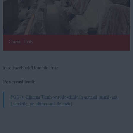
Cinema Timiș
foto: Facebook/Dominic Fritz
Pe aceeași temă:
FOTO. Cinema Timiș se redeschide în această primăvară.
Lucrările, pe ultima sută de metri