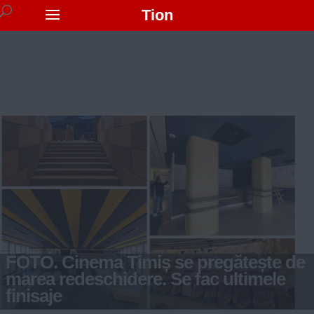
Tion
FOTO. Cinema Timiș se pregătește de
marea redeschidere. Se fac ultimele
finisaje