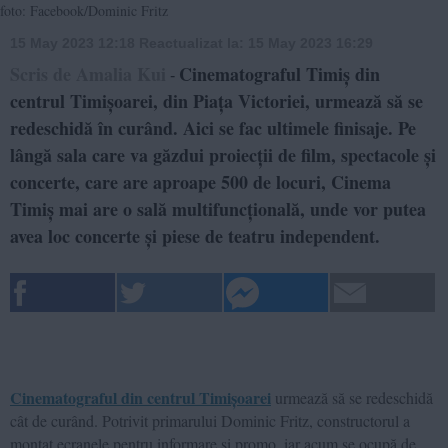
foto: Facebook/Dominic Fritz
15 May 2023 12:18
Reactualizat la:
15 May 2023 16:29
Scris de Amalia Kui
Cinematograful Timiș din
-
centrul Timișoarei, din Piața Victoriei, urmează să se
redeschidă în curând. Aici se fac ultimele finisaje. Pe
lângă sala care va găzdui proiecții de film, spectacole și
concerte, care are aproape 500 de locuri, Cinema
Timiș mai are o sală multifuncțională, unde vor putea
avea loc concerte și piese de teatru independent.
Cinematograful din centrul Timișoarei
urmează să se redeschidă
cât de curând. Potrivit primarului Dominic Fritz, constructorul a
montat ecranele pentru informare și promo, iar acum se ocupă de