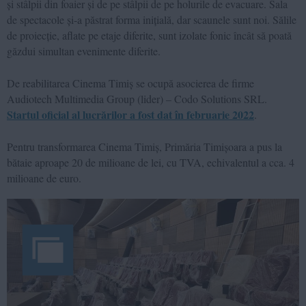
și stâlpii din foaier și de pe stâlpii de pe holurile de evacuare. Sala
de spectacole și-a păstrat forma inițială, dar scaunele sunt noi.
S
ălile
de proiecție, aflate pe etaje diferite, sunt izolate fonic încât să poată
găzdui simultan evenimente diferite.
D
e reabilitarea Cinema Timiș se ocupă asocierea de firme
Audiotech Multimedia Group (lider) – Codo Solutions SRL.
Startul oficial al lucrărilor a fost dat în februarie 2022
.
Pentru transformarea Cinema Timiș,
Primăria Timișoara
a pus la
bătaie aproape 20 de milioane de lei, cu TVA, echivalentul a cca. 4
milioane de euro.