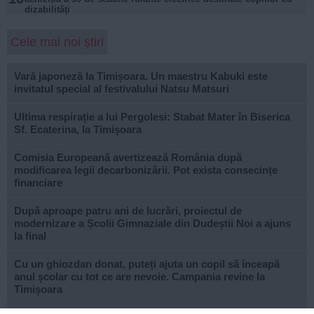
dizabilități
Cele mai noi știri
Vară japoneză la Timișoara. Un maestru Kabuki este
invitatul special al festivalului Natsu Matsuri
Ultima respirație a lui Pergolesi: Stabat Mater în Biserica
Sf. Ecaterina, la Timișoara
Comisia Europeană avertizează România după
modificarea legii decarbonizării. Pot exista consecințe
financiare
După aproape patru ani de lucrări, proiectul de
modernizare a Școlii Gimnaziale din Dudeștii Noi a ajuns
la final
Cu un ghiozdan donat, puteți ajuta un copil să înceapă
anul școlar cu tot ce are nevoie. Campania revine la
Timișoara