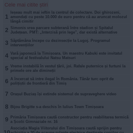
Cele mai citite știri
Ieșeau mult mai ieftin la centrul de colectare. Doi ghirozeni,
1
amendați cu peste 10.000 de euro pentru că au aruncat molozul
lângă cimitir
Simonis vrea parcare subterană între stadion și Spitalul
2
Județean. PMT: „Interzisă prin lege", dar există alternative
Săptămâna începe cu dezinsecție la Lugoj. Programul
3
intervențiilor
Vară japoneză la Timișoara. Un maestru Kabuki este invitatul
4
special al festivalului Natsu Matsuri
Vreme instabilă în vestul țării, joi. Rafale puternice și furtuni la
5
primele ore ale dimineții
A încercat să intre ilegal în România. Tânăr turc oprit de
6
polițiștii de frontieră din Timiș
7
Orașul Buziaș își extinde sistemul de supraveghere video
8
Bijou Brigitte s-a deschis în Iulius Town Timișoara
Primăria Timișoara caută constructor pentru reabilitarea termică
9
a Școlii Gimnaziale nr. 16
Asociația Magia Viitorului din Timișoara caută sprijin pentru
10
achiziția a 30 de scaune rulante electrice destinate copiilor cu