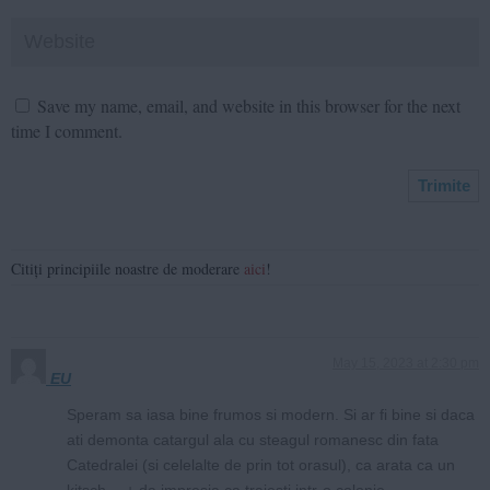
Save my name, email, and website in this browser for the next
time I comment.
Citiți principiile noastre de moderare
aici
!
May 15, 2023 at 2:30 pm
EU
Speram sa iasa bine frumos si modern. Si ar fi bine si daca
ati demonta catargul ala cu steagul romanesc din fata
Catedralei (si celelalte de prin tot orasul), ca arata ca un