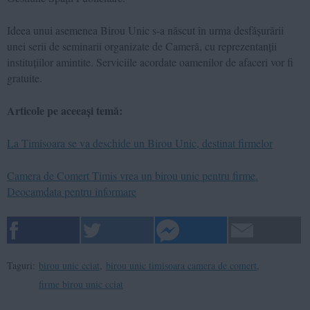
Ideea unui asemenea Birou Unic s-a născut în urma desfășurării
unei serii de seminarii organizate de Cameră, cu reprezentanții
instituțiilor amintite. Serviciile acordate oamenilor de afaceri vor fi
gratuite.
Articole pe aceeași temă:
La Timisoara se va deschide un Birou Unic, destinat firmelor
Camera de Comert Timis vrea un birou unic pentru firme.
Deocamdata pentru informare
Taguri:
birou unic cciat
,
birou unic timisoara camera de comert
,
firme birou unic cciat