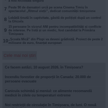
a fost niciodată singură
Peste 90 de dansatori urcă pe scena Cinema Timiș în
7
spectacolul „Ritmul vieții”, dedicat comunității timișorene
Lebădă ținută în captivitate, găsită de polițiști după un control
8
la Ghizela
15 persoane în vizorul ANI pentru incompatibilități și conflicte
9
de interese. Pe listă și un medic, fost candidat la Primăria
Timișoara
„Școala Mică” din Plopi va deveni grădiniță. Proiect de peste 2
10
milioane de euro, finanțat european
Cele mai noi știri
Ce facem astăzi, 10 august 2026, în Timișoara?
Incendiu forestier de proporții în Canada: 20.000 de
persoane evacuate
Canicula schimbă și meniul: ce alimente recomandă
medicii în zilele cu temperaturi extreme
Noi restricții de circulație în Timișoara, de luni. O nouă