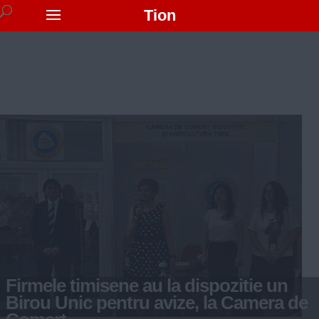
Tion
Firmele timisene au la dispozitie un
Birou Unic pentru avize, la Camera de