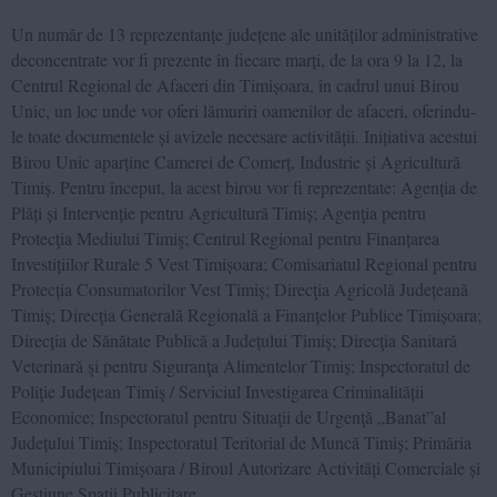
Un număr de 13 reprezentanțe județene ale unităților administrative
deconcentrate vor fi prezente în fiecare marți, de la ora 9 la 12, la
Centrul Regional de Afaceri din Timișoara, în cadrul unui Birou
Unic, un loc unde vor oferi lămuriri oamenilor de afaceri, oferindu-
le toate documentele și avizele necesare activității. Inițiativa acestui
Birou Unic aparține Camerei de Comerț, Industrie și Agricultură
Timiș. Pentru început, la acest birou vor fi reprezentate: Agenția de
Plăți și Intervenție pentru Agricultură Timiș; Agenţia pentru
Protecţia Mediului Timiş; Centrul Regional pentru Finanțarea
Investițiilor Rurale 5 Vest Timișoara; Comisariatul Regional pentru
Protecția Consumatorilor Vest Timiș; Direcţia Agricolă Județeană
Timiș; Direcţia Generală Regională a Finanțelor Publice Timișoara;
Direcția de Sănătate Publică a Județului Timiș; Direcţia Sanitară
Veterinară şi pentru Siguranţa Alimentelor Timiș; Inspectoratul de
Poliţie Județean Timiş / Serviciul Investigarea Criminalității
Economice; Inspectoratul pentru Situaţii de Urgenţă „Banat”al
Județului Timiș; Inspectoratul Teritorial de Muncă Timiș; Primăria
Municipiului Timișoara / Biroul Autorizare Activități Comerciale și
Gestiune Spații Publicitare.