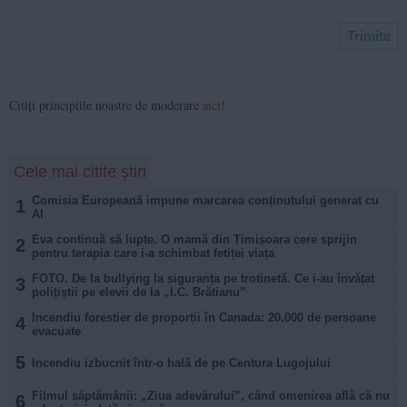
Citiți principiile noastre de moderare
aici
!
Cele mai citite știri
Comisia Europeană impune marcarea conținutului generat cu
1
AI
Eva continuă să lupte. O mamă din Timișoara cere sprijin
2
pentru terapia care i-a schimbat fetiței viața
FOTO. De la bullying la siguranța pe trotinetă. Ce i-au învățat
3
polițiștii pe elevii de la „I.C. Brătianu”
Incendiu forestier de proporții în Canada: 20.000 de persoane
4
evacuate
5
Incendiu izbucnit într-o hală de pe Centura Lugojului
Filmul săptămânii: „Ziua adevărului”, când omenirea află că nu
6