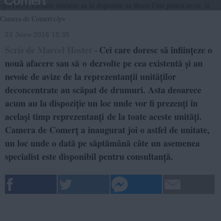
Comert
<p>TION: Firmele timisene au la dispozitie un Birou Unic pentru avize, la
Camera de Comert</p>
23 June 2016 15:35
Scris de Marcel Hoster
Cei care doresc să înființeze o
-
nouă afacere sau să o dezvolte pe cea existentă și au
nevoie de avize de la reprezentanții unităților
deconcentrate au scăpat de drumuri. Asta deoarece
acum au la dispoziție un loc unde vor fi prezenți în
același timp reprezentanți de la toate aceste unități.
Camera de Comerț a inaugurat joi o astfel de unitate,
un loc unde o dată pe săptămână câte un asemenea
specialist este disponibil pentru consultanță.