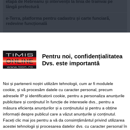
etapă de Rebreanu și intervenții la linia de tramvai pe
lângă prefectură
e-Terra, platforma pentru cadastru și carte funciară,
redevine funcțională
Istanbul fără bilet de intrare. Zeci de atracții spectaculoase
pe care le poți vizita gratuit în orașul de pe două
continente
Pentru noi, confidențialitatea
Ce facem astăzi, 9 august 2026, în Timișoara?
Dvs. este importantă
Misterioso! Început romantic de stagiune la Opera din
Timișoara
Noi și partenerii noștri utilizăm tehnologii, cum ar fi modulele
Construcție impresionantă din Imperiul Roman, scoasă la
cookie, și vă procesăm datele cu caracter personal, precum
iveală de nivelul scăzut al Dunării
adresele IP și identificatorii cookie, pentru a personaliza anunțurile
publicitare și conținutul în funcție de interesele dvs., pentru a
Continuă modernizarea centrului pietonal al Lugojului.
Contract de 21 de milioane de lei, finanțat european
măsura eficiența anunțurilor și a conținutului și pentru a obține
informații despre publicul care a văzut anunțurile și conținutul.
Faceți clic mai jos pentru a vă da consimțământul privind utilizarea
acestei tehnologii și procesarea datelor dvs. cu caracter personal în