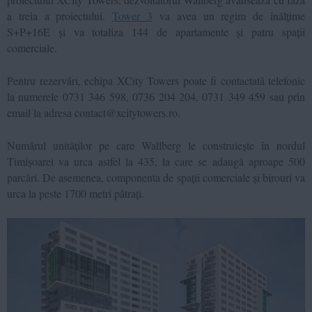
a treia a proiectului.
Tower 3
va avea un regim de înălțime
S+P+16E și va totaliza 144 de apartamente și patru spații
comerciale.
Pentru rezervări, echipa XCity Towers poate fi contactată telefonic
la numerele 0731 346 598, 0736 204 204, 0731 349 459 sau prin
email la adresa contact@xcitytowers.ro.
Numărul unităților pe care Wallberg le construiește în nordul
Timișoarei va urca astfel la 435, la care se adaugă aproape 500
parcări. De asemenea, componenta de spații comerciale și birouri va
urca la peste 1700 metri pătrați.