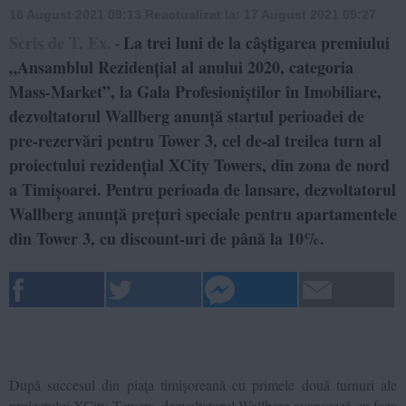
16 August 2021 09:13
Reactualizat la:
17 August 2021 09:27
Scris de T. Ex.
La trei luni de la câștigarea premiului
-
„Ansamblul Rezidențial al anului 2020, categoria
Mass-Market”, la Gala Profesioniștilor în Imobiliare,
dezvoltatorul Wallberg anunță startul perioadei de
pre-rezervări pentru Tower 3, cel de-al treilea turn al
proiectului rezidențial XCity Towers, din zona de nord
a Timișoarei. Pentru perioada de lansare, dezvoltatorul
Wallberg anunță prețuri speciale pentru apartamentele
din Tower 3, cu discount-uri de până la 10%.
După succesul din piața timișoreană cu primele două turnuri ale
proiectului XCity Towers, dezvoltatorul Wallberg avansează cu faza