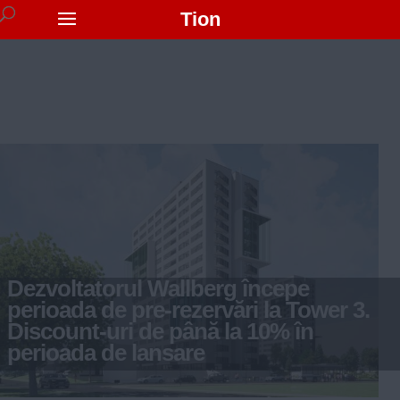
Tion
Dezvoltatorul Wallberg începe
perioada de pre-rezervări la Tower 3.
Discount-uri de până la 10% în
perioada de lansare