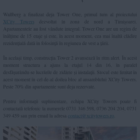
Wallberg a finalizat deja Tower One, primul turn al proiectului
XCity Towers
dezvoltat în zona de nord a Timișoarei.
Apartamentele au fost vândute integral.
Tower One are un regim de
înălțime de 15 etaje și este, în acest moment, cea mai înaltă clădire
rezidențială dată în folosință în regiunea de vest a țării
.
În același timp, construcția Tower 2 avansează în ritm alert. În acest
moment structura a ajuns la etajul 14 din 16, în paralel
desfășurându-se lucrările de zidărie și instalații. Stocul este limitat în
acest moment în cel de-al doilea bloc al ansamblului XCity Towers.
Peste 70% din apartamente sunt deja rezervate.
Pentru informații suplimentare, echipa XCity Towers poate fi
contactată
telefonic la numerele 0731 346 598, 0736 204 204, 0731
349 459 sau prin email la adresa
contact@xcitytowers.ro
.