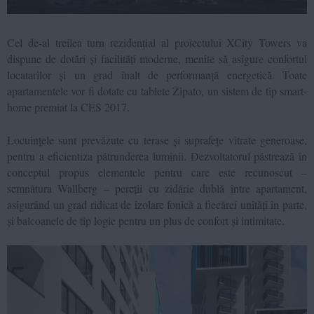
Cel de-al treilea turn rezidențial al proiectului XCity Towers va
dispune de dotări și facilități moderne, menite să asigure confortul
locatarilor și un grad înalt de performanță energetică. Toate
apartamentele vor fi dotate cu tablete Zipato, un sistem de tip smart-
home premiat la CES 2017.
Locuințele sunt prevăzute cu terase și suprafețe vitrate generoase,
pentru a eficientiza pătrunderea luminii. Dezvoltatorul păstrează în
conceptul propus elementele pentru care este recunoscut –
semnătura Wallberg – pereții cu zidărie dublă între apartament,
asigurând un grad ridicat de izolare fonică a fiecărei unități în parte,
și balcoanele de tip logie pentru un plus de confort și intimitate.