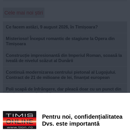
Cele mai noi știri
Ce facem astăzi, 9 august 2026, în Timișoara?
Misterioso! Început romantic de stagiune la Opera din
Timișoara
Construcție impresionantă din Imperiul Roman, scoasă la
iveală de nivelul scăzut al Dunării
Continuă modernizarea centrului pietonal al Lugojului.
Contract de 21 de milioane de lei, finanțat european
Poli scapă de înfrângere, dar pleacă doar cu un punct din
deplasarea cu Șelimbăr
Noi puncte de hidratare în oraș. S-a alăturat și mediul
privat inițiativei Primăriei Timișoara
Pentru noi, confidențialitatea
„Recidivă” la baza sportivă din Dacia. Primăria a ridicat
Dvs. este importantă
niște echipamente amplasate ilegal