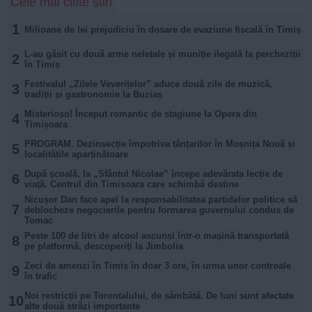
Cele mai citite știri
1
Milioane de lei prejudiciu în dosare de evaziune fiscală în Timiș
L-au găsit cu două arme neletale și muniție ilegală la percheziții
2
în Timiș
Festivalul „Zilele Veverițelor” aduce două zile de muzică,
3
tradiții și gastronomie la Buziaș
Misterioso! Început romantic de stagiune la Opera din
4
Timișoara
PROGRAM. Dezinsecție împotriva țânțarilor în Moșnița Nouă și
5
localitățile aparținătoare
După școală, la „Sfântul Nicolae” începe adevărata lecție de
6
viață. Centrul din Timișoara care schimbă destine
Nicușor Dan face apel la responsabilitatea partidelor politice să
7
deblocheze negocierile pentru formarea guvernului condus de
Tomac
Peste 100 de litri de alcool ascunși într-o mașină transportată
8
pe platformă, descoperiți la Jimbolia
Zeci de amenzi în Timiș în doar 3 ore, în urma unor controale
9
în trafic
Noi restricții pe Torontalului, de sâmbătă. De luni sunt afectate
10
alte două străzi importante