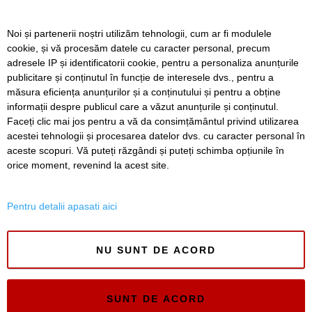
Lucrări ale SDM în Timișoara, astăzi, 8 august
Noi și partenerii noștri utilizăm tehnologii, cum ar fi modulele
cookie, și vă procesăm datele cu caracter personal, precum
Ce facem astăzi, 8 august 2026, în Timișoara?
adresele IP și identificatorii cookie, pentru a personaliza anunțurile
publicitare și conținutul în funcție de interesele dvs., pentru a
Cum arată televizorul care schimbă serile de acasă, fără
complicații
măsura eficiența anunțurilor și a conținutului și pentru a obține
informații despre publicul care a văzut anunțurile și conținutul.
Faceți clic mai jos pentru a vă da consimțământul privind utilizarea
acestei tehnologii și procesarea datelor dvs. cu caracter personal în
aceste scopuri. Vă puteți răzgândi și puteți schimba opțiunile în
SERVICII
Redactia
Folosinta Cookie-urilor
orice moment, revenind la acest site.
Termeni si conditii de utilizare
Politica de confidentialitate
Pentru detalii apasati aici
Regulament postare și moderare comentarii
NU SUNT DE ACORD
SUNT DE ACORD