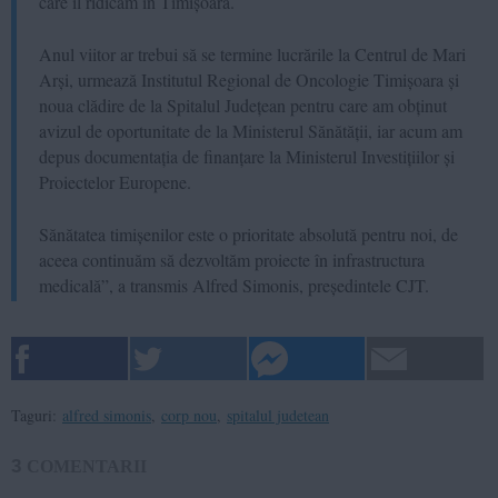
care îl ridicăm în Timișoara.
Anul viitor ar trebui să se termine lucrările la Centrul de Mari
Arși, urmează Institutul Regional de Oncologie Timișoara și
noua clădire de la Spitalul Județean pentru care am obținut
avizul de oportunitate de la Ministerul Sănătății, iar acum am
depus documentația de finanțare la Ministerul Investițiilor și
Proiectelor Europene.
Sănătatea timișenilor este o prioritate absolută pentru noi, de
aceea continuăm să dezvoltăm proiecte în infrastructura
medicală”, a transmis Alfred Simonis, președintele CJT.
Taguri:
alfred simonis
,
corp nou
,
spitalul judetean
3
COMENTARII