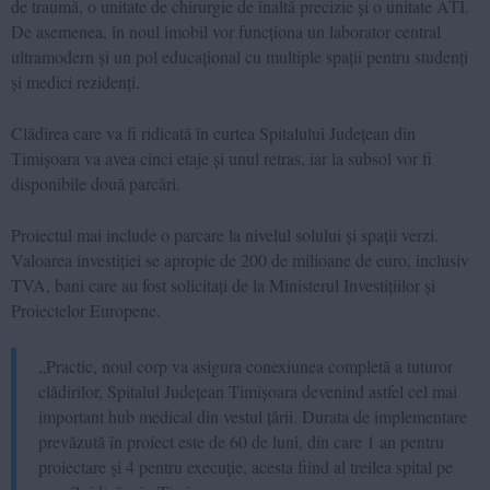
de traumă, o unitate de chirurgie de înaltă precizie și o unitate ATI.
De asemenea, în noul imobil vor funcționa un laborator central
ultramodern și un pol educațional cu multiple spații pentru studenți
și medici rezidenți.
Clădirea care va fi ridicată în curtea Spitalului Județean din
Timișoara va avea cinci etaje și unul retras, iar la subsol vor fi
disponibile două parcări.
Proiectul mai include o parcare la nivelul solului și spații verzi.
Valoarea investiției se apropie de 200 de milioane de euro, inclusiv
TVA, bani care au fost solicitați de la Ministerul Investițiilor și
Proiectelor Europene.
„Practic, noul corp va asigura conexiunea completă a tuturor
clădirilor, Spitalul Județean Timișoara devenind astfel cel mai
important hub medical din vestul țării. Durata de implementare
prevăzută în proiect este de 60 de luni, din care 1 an pentru
proiectare și 4 pentru execuție, acesta fiind al treilea spital pe