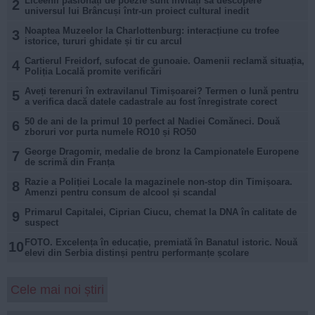
Liceenii pasionați de poezie sunt invitați să descopere
2
universul lui Brâncuși într-un proiect cultural inedit
Noaptea Muzeelor la Charlottenburg: interacțiune cu trofee
3
istorice, tururi ghidate și tir cu arcul
Cartierul Freidorf, sufocat de gunoaie. Oamenii reclamă situația,
4
Poliția Locală promite verificări
Aveți terenuri în extravilanul Timișoarei? Termen o lună pentru
5
a verifica dacă datele cadastrale au fost înregistrate corect
50 de ani de la primul 10 perfect al Nadiei Comăneci. Două
6
zboruri vor purta numele RO10 și RO50
George Dragomir, medalie de bronz la Campionatele Europene
7
de scrimă din Franța
Razie a Poliției Locale la magazinele non-stop din Timișoara.
8
Amenzi pentru consum de alcool și scandal
Primarul Capitalei, Ciprian Ciucu, chemat la DNA în calitate de
9
suspect
FOTO. Excelența în educație, premiată în Banatul istoric. Nouă
10
elevi din Serbia distinși pentru performanțe școlare
Cele mai noi știri