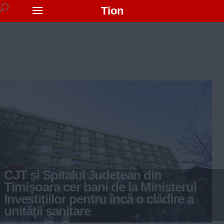
Tion
CJT și Spitalul Județean din
Timișoara cer bani de la Ministerul
Investițiilor pentru încă o clădire a
unității sanitare