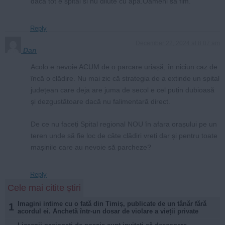
daca tot e spital si nu dilute cu apa.Oameni sa fim.
Reply
December 22, 2024 at 8:07 am
Dan
Acolo e nevoie ACUM de o parcare uriașă, în niciun caz de
încă o clădire. Nu mai zic că strategia de a extinde un spital
județean care deja are juma de secol e cel puțin dubioasă
și dezgustătoare dacă nu falimentară direct.
De ce nu faceți Spital regional NOU în afara orașului pe un
teren unde să fie loc de câte clădiri vreți dar și pentru toate
mașinile care au nevoie să parcheze?
Reply
Cele mai citite știri
Imagini intime cu o fată din Timiș, publicate de un tânăr fără
1
acordul ei. Anchetă într-un dosar de violare a vieții private