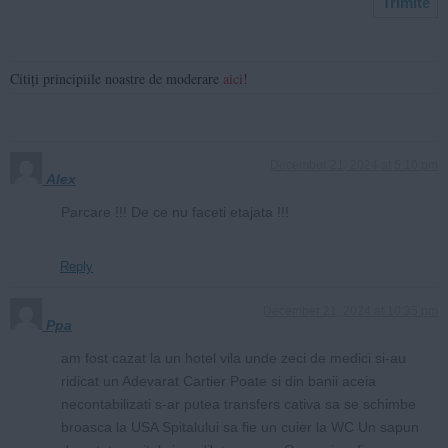
Citiți principiile noastre de moderare
aici
!
December 21, 2024 at 5:10 pm
Alex
Parcare !!! De ce nu faceti etajata !!!
Reply
December 21, 2024 at 10:35 pm
Ppa
am fost cazat la un hotel vila unde zeci de medici si-au
ridicat un Adevarat Cartier Poate si din banii aceia
necontabilizati s-ar putea transfers cativa sa se schimbe
broasca la USA Spitalului sa fie un cuier la WC Un sapun