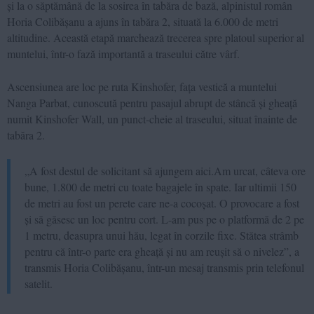
și la o săptămână de la sosirea în tabăra de bază, alpinistul român
Horia Colibășanu a ajuns în tabăra 2, situată la 6.000 de metri
altitudine. Această etapă marchează trecerea spre platoul superior al
muntelui, într-o fază importantă a traseului către vârf.
Ascensiunea are loc pe ruta Kinshofer, fața vestică a muntelui
Nanga Parbat, cunoscută pentru pasajul abrupt de stâncă și gheață
numit Kinshofer Wall, un punct-cheie al traseului, situat înainte de
tabăra 2.
„A fost destul de solicitant să ajungem aici.Am urcat, câteva ore
bune, 1.800 de metri cu toate bagajele în spate. Iar ultimii 150
de metri au fost un perete care ne-a cocoșat. O provocare a fost
și să găsesc un loc pentru cort. L-am pus pe o platformă de 2 pe
1 metru, deasupra unui hău, legat în corzile fixe. Stătea strâmb
pentru că într-o parte era gheață și nu am reușit să o nivelez”, a
transmis Horia Colibășanu, într-un mesaj transmis prin telefonul
satelit.