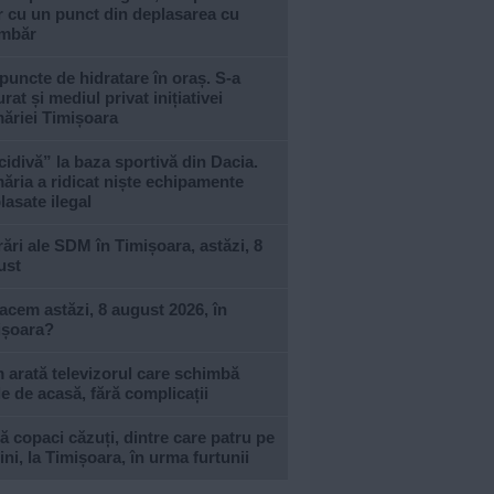
 cu un punct din deplasarea cu
imbăr
puncte de hidratare în oraș. S-a
urat și mediul privat inițiativei
ăriei Timișoara
idivă” la baza sportivă din Dacia.
ăria a ridicat niște echipamente
asate ilegal
ări ale SDM în Timișoara, astăzi, 8
ust
acem astăzi, 8 august 2026, în
ișoara?
arată televizorul care schimbă
le de acasă, fără complicații
 copaci căzuți, dintre care patru pe
ni, la Timișoara, în urma furtunii