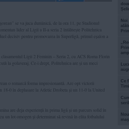
doar
Șel
Noi 
ișorean” se va juca duminică, de la ora 11, pe Stadionul
alăt
ntan lider al Ligii a II-a seria 2 întâlnește Politehnica
Prim
duel decisiv pentru promovarea în Superligă, primul eșalon a
„Rec
Prim
ampl
n clasamentul Ligii 2 Feminin – Seria 2, cu ACS Roma Florin
ută la golaveraj. Ce-i drept, Politehnica are și un meci
Lucr
aug
Ce f
ean o remarcă forma impresionantă. Are opt victorii
Tim
un 18-0 în deplasare la Atletic Drobeta și un 11-0 la United
Cum 
seri
mina are deja experiență în prima ligă și un parcurs solid în
Nouă
cu un lot omogen și determinat să revină în elita fotbalului
mași