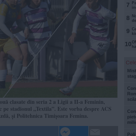
Pa
7
in
No
8
de
Ce
9
ki
OM
10
ha
Cele
Mist
stag
Cons
Roma
scăz
uă clasate din seria 2 a Ligii a II-a Feminin,
c pe stadionul „Textila”. Este vorba despre ACS
Con
dă, și Politehnica Timișoara Femina.
piet
mili
Poli