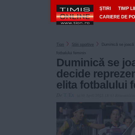
ŞTIRI
TIMP L
CARIERE DE P
Tion
Ştiri sportive
Duminică se joacă 
fotbalului feminin
Duminică se jo
decide reprezen
elita fotbalului
De
T. Ex.
la 30 April 2025 18:43
Reactualiza