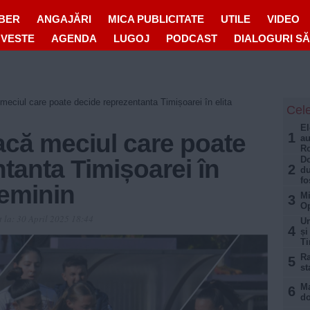
IBER
ANGAJĂRI
MICA PUBLICITATE
UTILE
VIDEO
OVESTE
AGENDA
LUGOJ
PODCAST
DIALOGURI S
meciul care poate decide reprezentanta Timișoarei în elita
Cele
El
acă meciul care poate
1
au
Ro
Do
tanta Timișoarei în
2
du
fo
 feminin
Mi
3
Op
t la:
30 April 2025 18:44
Un
4
și
Ti
Ra
5
st
Ma
6
do