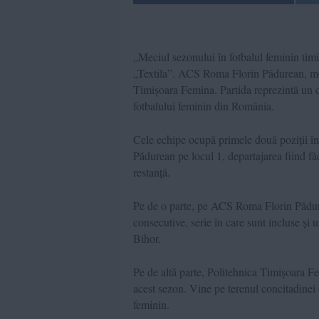
„Meciul sezonului în fotbalul feminin tim
„Textila”. ACS Roma Florin Pădurean, mome
Timișoara Femina. Partida reprezintă un 
fotbalului feminin din România.
Cele echipe ocupă primele două poziții î
Pădurean pe locul 1, departajarea fiind făc
restanță.
Pe de o parte, pe ACS Roma Florin Pădur
consecutive, serie în care sunt incluse și 
Bihor.
Pe de altă parte, Politehnica Timișoara Fe
acest sezon. Vine pe terenul concitadinei 
feminin.