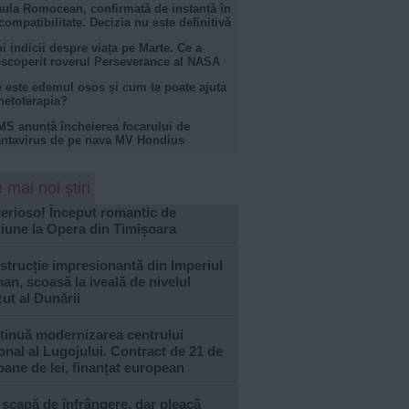
ula Romocean, confirmată de instanță în
compatibilitate. Decizia nu este definitivă
i indicii despre viața pe Marte. Ce a
scoperit roverul Perseverance al NASA
 este edemul osos și cum te poate ajuta
netoterapia?
S anunță încheierea focarului de
ntavirus de pe nava MV Hondius
 mai noi știri
erioso! Început romantic de
iune la Opera din Timișoara
trucție impresionantă din Imperiul
n, scoasă la iveală de nivelul
ut al Dunării
tinuă modernizarea centrului
onal al Lugojului. Contract de 21 de
oane de lei, finanțat european
 scapă de înfrângere, dar pleacă