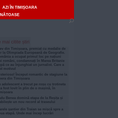
AZI ÎN TIMIȘOARA
ĂNĂTOASE
 mai citite știri
ev din Timișoara, premiat cu medalie de
r la Olimpiada Europeană de Geografie.
mânia a ocupat primul loc pe națiuni
i români, condamnați în Marea Britanie
pă ce au înjunghiat un jurnalist. Care a
st motivul
sterioso! Început romantic de stagiune la
era din Timișoara
 adolescent a trecut pe roșu cu trotineta
 a fost lovit în plin de o mașină, în
mișoara
du Benea domină etapa de la Reșița și
abilește un nou record al traseului
rele șantier din Traian se mișcă spre a
ua etapă. Unde mai încep lucrări