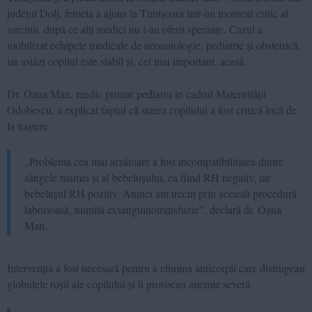
județul Dolj, femeia a ajuns la Timișoara într-un moment critic al
sarcinii, după ce alți medici nu i-au oferit speranțe. Cazul a
mobilizat echipele medicale de neonatologie, pediatrie și obstetrică,
iar astăzi copilul este stabil și, cel mai important, acasă.
Dr. Oana Man, medic primar pediatru în cadrul Maternității
Odobescu, a explicat faptul că starea copilului a fost critică încă de
la naștere.
„Problema cea mai arzătoare a fost incompatibilitatea dintre
sângele mamei și al bebelușului, ea fiind RH negativ, iar
bebelușul RH pozitiv. Atunci am trecut prin această procedură
laborioasă, numită exsanguinotransfuzie”, declară dr. Oana
Man.
Intervenția a fost necesară pentru a elimina anticorpii care distrugeau
globulele roșii ale copilului și îi provocau anemie severă.