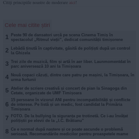
Citiți principiile noastre de moderare
aici
!
Cele mai citite știri
Peste 90 de dansatori urcă pe scena Cinema Timiș în
1
spectacolul „Ritmul vieții”, dedicat comunității timișorene
Lebădă ținută în captivitate, găsită de polițiști după un control
2
la Ghizela
Trei zile de muzică, film și artă în aer liber. Launmomentdat în
3
parc aniversează 10 ani la Timișoara
Nouă copaci căzuți, dintre care patru pe mașini, la Timișoara, în
4
urma furtunii
Atelier de scriere creativă și concert de pian la Sinagoga din
5
Cetate, organizate de UMF Timișoara
15 persoane în vizorul ANI pentru incompatibilități și conflicte
6
de interese. Pe listă și un medic, fost candidat la Primăria
Timișoara
FOTO. De la bullying la siguranța pe trotinetă. Ce i-au învățat
7
polițiștii pe elevii de la „I.C. Brătianu”
Ce e normal după naștere și ce poate ascunde o problemă
8
serioasă. Recomandările medicilor pentru proaspetele mame