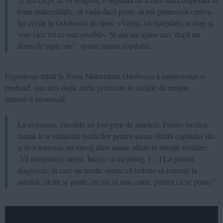
toate maternitățile, să vadă dacă poate să mă primească cineva.
Iar cei de la Odobescu au spus: «Veniți, vă așteptăm cu drag și
vom face tot ce este posibil». Și așa am ajuns aici, după un
drum de șapte ore”, spune mama copilului.
Experiența trăită la Noua Maternitate Odobescu a impresionat-o
profund, mai ales după zilele petrecute în secțiile de terapie
intensivă neonatală.
La externare, emoțiile au fost greu de stăpânit. Printre lacrimi,
mama le-a mulțumit medicilor pentru șansa oferită copilului său
și le-a transmis un mesaj altor mame aflate în situații similare:
„Vă mulțumesc iarăși. Încerc să nu plâng. […] La primul
diagnostic în care un medic spune că trebuie să renunțe la
sarcină, că nu se poate, eu zic să mai caute, pentru că se poate.”