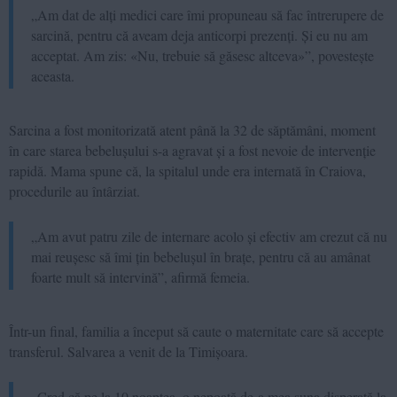
„Am dat de alți medici care îmi propuneau să fac întrerupere de
sarcină, pentru că aveam deja anticorpi prezenți. Și eu nu am
acceptat. Am zis: «Nu, trebuie să găsesc altceva»”, povestește
aceasta.
Sarcina a fost monitorizată atent până la 32 de săptămâni, moment
în care starea bebelușului s-a agravat și a fost nevoie de intervenție
rapidă. Mama spune că, la spitalul unde era internată în Craiova,
procedurile au întârziat.
„Am avut patru zile de internare acolo și efectiv am crezut că nu
mai reușesc să îmi țin bebelușul în brațe, pentru că au amânat
foarte mult să intervină”, afirmă femeia.
Într-un final, familia a început să caute o maternitate care să accepte
transferul. Salvarea a venit de la Timișoara.
„Cred că pe la 10 noaptea, o nepoată de-a mea suna disperată la