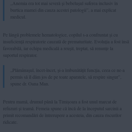
„Anemia era tot mai severă și bebelușul suferea inclusiv în
burtica mamei din cauza acestei patologii”, a mai explicat
medicul.
Pe lângă problemele hematologice, copilul s-a confruntat și cu
insuficiență respiratorie cauzată de prematuritate. Evoluția a fost însă
favorabilă, iar echipa medicală a reușit, treptat, să renunțe la
suportul respirator.
„Plămânașul, încet-încet, și-a îmbunătățit funcția, ceea ce ne-a
permis să îl dăm jos de pe toate aparatele, să respire singur”,
spune dr. Oana Man.
Pentru mamă, drumul până la Timișoara a fost unul marcat de
refuzuri și teamă. Femeia spune că încă de la începutul sarcinii a
primit recomandări de întrerupere a acesteia, din cauza riscurilor
ridicate.