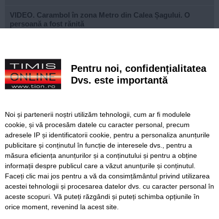
VIDEO. Carambol în zona Metro din Calea Șagului. O
persoană a fost rănită
A vândut anvelope și piese auto ani la rând, dar nu a
declarat veniturile. Prejudiciu de aproape 30.000 de euro
Pentru noi, confidențialitatea
Live-uri obscene urmărite de peste 22.000 de oameni. Doi
Dvs. este importantă
bărbați din Timiș au fost reținuți
Un elev și-a ucis bunicii, apoi a deschis focul într-un liceu
din Thailanda. Opt persoane au murit și mai multe au fost
Noi și partenerii noștri utilizăm tehnologii, cum ar fi modulele
rănite
cookie, și vă procesăm datele cu caracter personal, precum
adresele IP și identificatorii cookie, pentru a personaliza anunțurile
Noile sisteme de tarifare a rovinietei și TollRo intră în
publicitare și conținutul în funcție de interesele dvs., pentru a
vigoare pe 31 august. Noul plan de tarifare se aplică de la
1 octombrie
măsura eficiența anunțurilor și a conținutului și pentru a obține
informații despre publicul care a văzut anunțurile și conținutul.
Faceți clic mai jos pentru a vă da consimțământul privind utilizarea
acestei tehnologii și procesarea datelor dvs. cu caracter personal în
aceste scopuri. Vă puteți răzgândi și puteți schimba opțiunile în
SERVICII
Redactia
Folosinta Cookie-urilor
orice moment, revenind la acest site.
Termeni si conditii de utilizare