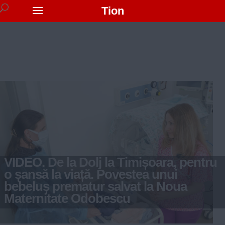
Tion
VIDEO. De la Dolj la Timișoara, pentru
o șansă la viață. Povestea unui
bebeluș prematur salvat la Noua
Maternitate Odobescu