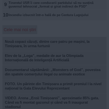
Tineretul USR îi cere conducerii partidului să nu susțină
9
guvernul tehnocrat „format și girat indirect de PSD”
10
Incendiu izbucnit într-o hală de pe Centura Lugojului
Cele mai noi știri
Nouă copaci căzuți, dintre care patru pe mașini, la
Timișoara, în urma furtunii
Elev de la „Loga”, medalie de aur la Olimpiada
Internațională de Inteligență Artificială
Documentarul săptămânii: „Monsters of God”, povestea
din spatele comerțului ilegal cu animale exotice
FOTO. Un părinte din Timișoara a primit premiul I la nivel
național la Gala Elevului Reprezentant
VIDEO. Arena „Eroii Timișoarei”, aproximativ 85% gata.
Când va fi montat gazonul și când va fi inaugurat
stadionul