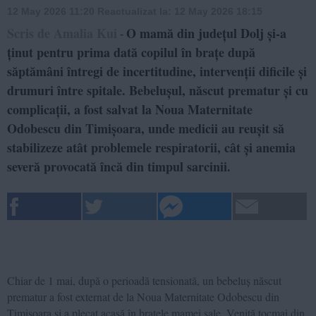
12 May 2026 11:20
Reactualizat la:
12 May 2026 18:15
Scris de Amalia Kui
O mamă din județul Dolj și-a
-
ținut pentru prima dată copilul în brațe după
săptămâni întregi de incertitudine, intervenții dificile și
drumuri între spitale. Bebelușul, născut prematur și cu
complicații, a fost salvat la Noua Maternitate
Odobescu din Timișoara, unde medicii au reușit să
stabilizeze atât problemele respiratorii, cât și anemia
severă provocată încă din timpul sarcinii.
Chiar de 1 mai, după o perioadă tensionată, un bebeluș născut
prematur a fost externat de la Noua Maternitate Odobescu din
Timișoara și a plecat acasă în brațele mamei sale. Venită tocmai din