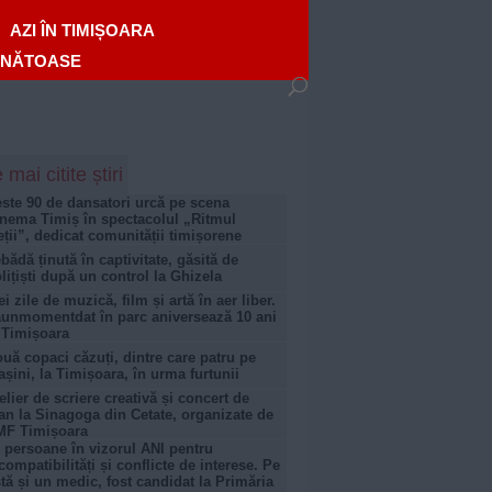
AZI ÎN TIMIȘOARA
ĂNĂTOASE
 mai citite știri
ste 90 de dansatori urcă pe scena
nema Timiș în spectacolul „Ritmul
eții”, dedicat comunității timișorene
bădă ținută în captivitate, găsită de
lițiști după un control la Ghizela
ei zile de muzică, film și artă în aer liber.
unmomentdat în parc aniversează 10 ani
 Timișoara
uă copaci căzuți, dintre care patru pe
șini, la Timișoara, în urma furtunii
elier de scriere creativă și concert de
an la Sinagoga din Cetate, organizate de
MF Timișoara
 persoane în vizorul ANI pentru
compatibilități și conflicte de interese. Pe
stă și un medic, fost candidat la Primăria