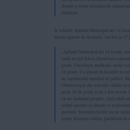
dormit și avem instalația de climatiza
Județean.
În schimb, Spitalul Municipal are 14 locaț
instala aparate de încălzire. Au fost și 17
„Spitalul Municipal are 14 locații, une
unde nu pot folosi climatizarea apara
grade, Oncologie medicală, iarăși o c
16 grade. Ca măsuri în locațiile în car
au suplimentat numărul de păduri. Mat
Oftalmologie din nou este clădire rev
peste 20 de grade și nu a fost nevoie
că are instalație proprie. Apă caldă 
soluții sperăm că situație se reglement
pacienți. Sistemul electric nu ne susți
spune Ramona Gâdea, purtătorul de cu