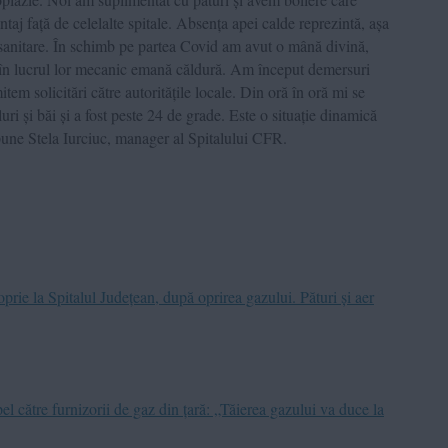
taj față de celelalte spitale. Absența apei calde reprezintă, așa
i sanitare. În schimb pe partea Covid am avut o mână divină,
 în lucrul lor mecanic emană căldură. Am început demersuri
tem solicitări către autoritățile locale. Din oră în oră mi se
ri și băi și a fost peste 24 de grade. Este o situație dinamică
spune Stela Iurciuc, manager al Spitalului CFR.
prie la Spitalul Județean, după oprirea gazului. Pături și aer
el către furnizorii de gaz din țară: „Tăierea gazului va duce la