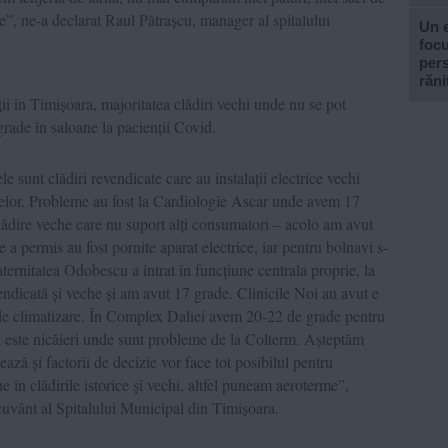
re”, ne-a declarat Raul Pătrașcu, manager al spitalului
Un e
focu
pers
răni
ii în Timișoara, majoritatea clădiri vechi unde nu se pot
 grade în saloane la pacienții Covid.
le sunt clădiri revendicate care au instalații electrice vechi
telor. Probleme au fost la Cardiologie Ascar unde avem 17
lădire veche care nu suport alți consumatori – acolo am avut
e a permis au fost pornite aparat electrice, iar pentru bolnavi s-
ernitatea Odobescu a intrat în funcțiune centrala proprie, la
endicată și veche și am avut 17 grade. Clinicile Noi au avut e
 de climatizare. În Complex Daliei avem 20-22 de grade pentru
nu este nicăieri unde sunt probleme de la Colterm. Așteptăm
ează și factorii de decizie vor face tot posibilul pentru
ne în clădirile istorice și vechi, altfel puneam aeroterme”,
vânt al Spitalului Municipal din Timișoara.