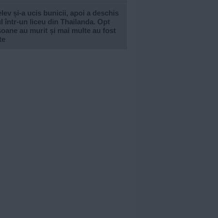
lev și-a ucis bunicii, apoi a deschis
l într-un liceu din Thailanda. Opt
oane au murit și mai multe au fost
te