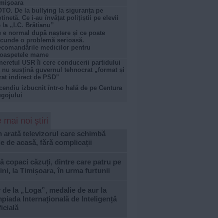
mișoara
TO. De la bullying la siguranța pe
otinetă. Ce i-au învățat polițiștii pe elevii
 la „I.C. Brătianu”
 e normal după naștere și ce poate
cunde o problemă serioasă.
comandările medicilor pentru
roaspetele mame
neretul USR îi cere conducerii partidului
 nu susțină guvernul tehnocrat „format și
rat indirect de PSD”
cendiu izbucnit într-o hală de pe Centura
gojului
 mai noi știri
arată televizorul care schimbă
le de acasă, fără complicații
 copaci căzuți, dintre care patru pe
ni, la Timișoara, în urma furtunii
 de la „Loga”, medalie de aur la
piada Internațională de Inteligență
ficială