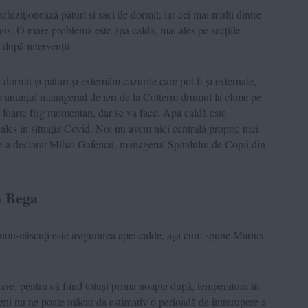
hiziționează pături și saci de dormit, iar cei mai mulți dintre
rmis. O mare problemă este apa caldă, mai ales pe secțiile
după intervenții.
rmit și pături și externăm cazurile care pot fi și externate,
pă anunțul managerial de ieri de la Colterm drumul la clime pe
t foarte frig momentan, dar se va face. Apa caldă este
ales în situația Covid. Noi nu avem nici centrală proprie nici
ne-a declarat Mihai Gafencu, managerul Spitalului de Copii din
a Bega
nou-născuți este asigurarea apei calde, așa cum spune Marius
ave, pentru că fiind totuși prima noapte după, temperatura în
meni nu ne poate măcar da estimativ o perioadă de întrerupere a