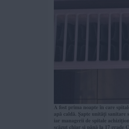
A fost prima noapte în care spital
apă caldă. Șapte unități sanitare 
iar managerii de spitale achizițio
scăzut chiar și până la 17 grade C