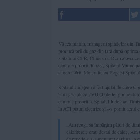
Vă reamintim, managerii spitalelor din T
producătorii de gaz din țară după oprirea 
spitalului CFR, Clinica de Dermatovenero
centrale proprii. În rest, Spitalul Munici
strada Gării, Maternitatea Bega și Spitalu
Spitalul Județean a fost ajutat de către Co
Timiș va aloca 750.000 de lei prin rectif
centrale proprii la Spitalul Județean Timiș
la ATI pături electrice și s-a pornit aerul 
„Am reușit să împărțim pături de dimin
caloriferele erau destul de calde. Am t
de repede și s-a menținut căldura. Ave