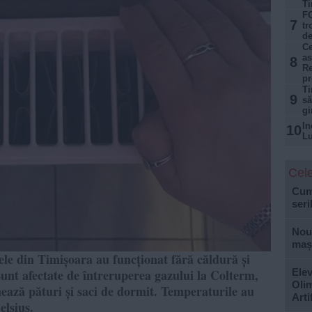
Ti
FO
7
tr
de
Ce
as
8
Re
p
Ti
9
să
gi
In
10
Lu
Cele
Cum 
seri
Nouă
mași
ele din Timișoara au funcționat fără căldură și
sunt afectate de întreruperea gazului la Colterm,
Elev
Olim
nează pături și saci de dormit. Temperaturile au
Arti
elsius.