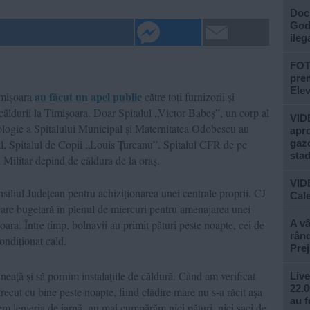
Doc
God”
ileg
FOTO
prem
Ele
au făcut un apel public
imișoara
către toți furnizorii și
căldurii la Timișoara. Doar Spitalul „Victor Babeș”, un corp al
VIDE
logie a Spitalului Municipal și Maternitatea Odobescu au
apro
pal, Spitalul de Copii „Louis Țurcanu”, Spitalul CFR de pe
gazo
stad
l Militar depind de căldura de la oraș.
VID
nsiliul Județean pentru achiziționarea unei centrale proprii. CJ
Cale
icare bugetară în plenul de miercuri pentru amenajarea unei
oara. Între timp, bolnavii au primit pături peste noapte, cei de
A vâ
rând
condiționat cald.
Prej
eață și să pornim instalațiile de căldură. Când am verificat
Live
22.0
recut cu bine peste noapte, fiind clădire mare nu s-a răcit așa
au f
m lenjeria de iarnă, nu mai cumpărăm nici pături, nici saci de