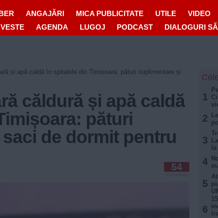
IBER
ANGAJĂRI
MICA PUBLICITATE
UTILE
VIDEO
OVESTE
AGENDA
LUGOJ
PODCAST
DIALOGURI S
ră și apă caldă în spitalele din Timișoara: pături suplimentare și
Cele
Pe
ră căldură și apă caldă
1
Ci
vi
 Timișoara: pături
Le
2
po
 saci de dormit pentru
Tr
3
La
la
No
4
54
ma
0
Comentarii
At
5
pi
U
15
in
6
li