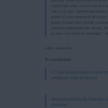
asigură apă caldă, ceea ce este un avan
cum s-a și spus, întrerupt autorizație
pentru că concentratoarele de oxigen
pentru montare unei centrale și transmi
transmite temperatura din saloane, holu
pe care o rezolvăm cu autoritățile”, 
editor Amalia Kui
Pe aceeași temă:
CJ Timiș dă bani pentru o centrală pro
condiționat, soluții de moment
Managerii spitalelor din Timișoara, ap
dramatism”