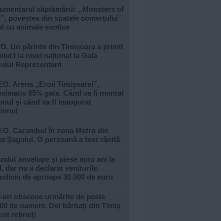
umentarul săptămânii: „Monsters of
, povestea din spatele comerțului
al cu animale exotice
. Un părinte din Timișoara a primit
iul I la nivel național la Gala
vului Reprezentant
O. Arena „Eroii Timișoarei”,
ximativ 85% gata. Când va fi montat
nul și când va fi inaugurat
ionul
EO. Carambol în zona Metro din
a Șagului. O persoană a fost rănită
ndut anvelope și piese auto ani la
, dar nu a declarat veniturile.
udiciu de aproape 30.000 de euro
-uri obscene urmărite de peste
00 de oameni. Doi bărbați din Timiș
ost reținuți