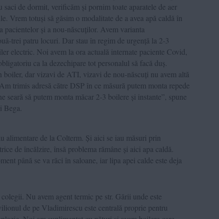
u saci de dormit, verificăm și pornim toate aparatele de aer
ile. Vrem totuși să găsim o modalitate de a avea apă caldă în
na pacientelor și a nou-născuților. Avem varianta
două-trei patru locuri. Dar stau în regim de urgență la 2-3
er electric. Noi avem la ora actuală internate paciente Covid,
bligatoriu ca la dezechipare tot personalul să facă duș.
boiler, dar vizavi de ATI, vizavi de nou-născuți nu avem altă
ă. Am trimis adresă către DSP în ce măsură putem monta repede
ne seară să putem monta măcar 2-3 boilere și instante”, spune
i Bega.
u alimentare de la Colterm. Și aici se iau măsuri prin
ctrice de încălzire, însă problema rămâne și aici apa caldă.
nt până se va răci în saloane, iar lipa apei calde este deja
 colegii. Nu avem agent termic pe str. Gării unde este
ilionul de pe Vladimirescu este centrală proprie pentru
oplazie. Noi am suplimentat cu pături și avem boilere care