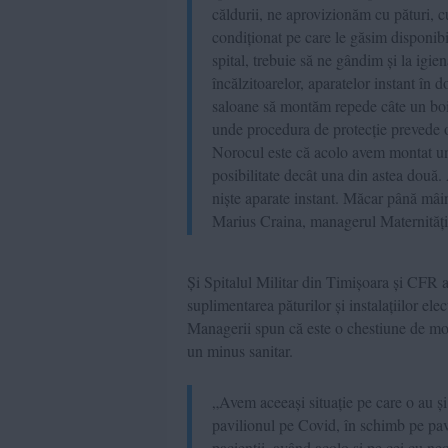
căldurii, ne aprovizionăm cu pături, c
condiționat pe care le găsim disponib
spital, trebuie să ne gândim și la igie
încălzitoarelor, aparatelor instant în 
saloane să montăm repede câte un boil
unde procedura de protecție prevede o
Norocul este că acolo avem montat un 
posibilitate decât una din astea dou
niște aparate instant. Măcar până mâi
Marius Craina, managerul Maternități
Și Spitalul Militar din Timișoara și CFR a
suplimentarea păturilor și instalațiilor ele
Managerii spun că este o chestiune de mome
un minus sanitar.
„Avem aceeași situație pe care o au și
pavilionul pe Covid, în schimb pe pav
pacienții, având acolo și pe cei cu ne