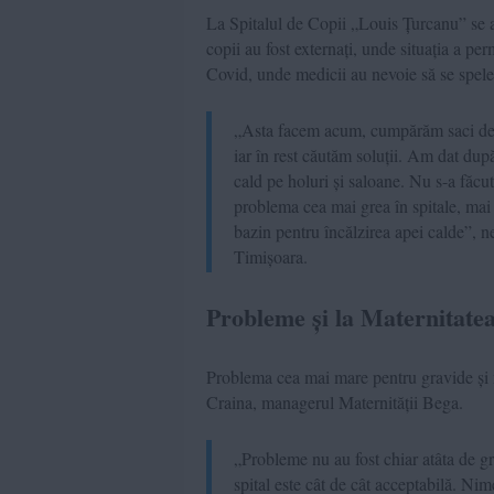
La Spitalul de Copii „Louis Țurcanu” se ac
copii au fost externați, unde situația a pe
Covid, unde medicii au nevoie să se spele 
„Asta facem acum, cumpărăm saci de do
iar în rest căutăm soluții. Am dat du
cald pe holuri și saloane. Nu s-a făcu
problema cea mai grea în spitale, mai 
bazin pentru încălzirea apei calde”, 
Timișoara.
Probleme și la Maternitate
Problema cea mai mare pentru gravide și 
Craina, managerul Maternității Bega.
„Probleme nu au fost chiar atâta de gr
spital este cât de cât acceptabilă. Ni