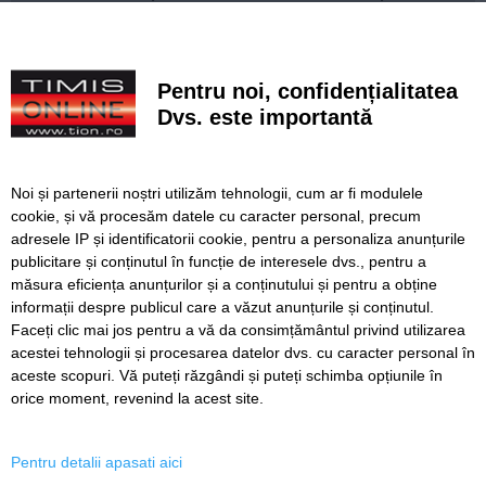
din spatele comerțului ilegal cu animale exotice
FOTO. Un părinte din Timișoara a primit premiul I la nivel
național la Gala Elevului Reprezentant
Pentru noi, confidențialitatea
Dvs. este importantă
VIDEO. Arena „Eroii Timișoarei”, aproximativ 85% gata.
Când va fi montat gazonul și când va fi inaugurat
stadionul
Noi și partenerii noștri utilizăm tehnologii, cum ar fi modulele
VIDEO. Carambol în zona Metro din Calea Șagului. O
cookie, și vă procesăm datele cu caracter personal, precum
persoană a fost rănită
adresele IP și identificatorii cookie, pentru a personaliza anunțurile
publicitare și conținutul în funcție de interesele dvs., pentru a
A vândut anvelope și piese auto ani la rând, dar nu a
declarat veniturile. Prejudiciu de aproape 30.000 de euro
măsura eficiența anunțurilor și a conținutului și pentru a obține
informații despre publicul care a văzut anunțurile și conținutul.
Faceți clic mai jos pentru a vă da consimțământul privind utilizarea
acestei tehnologii și procesarea datelor dvs. cu caracter personal în
aceste scopuri. Vă puteți răzgândi și puteți schimba opțiunile în
SERVICII
Redactia
Folosinta Cookie-urilor
orice moment, revenind la acest site.
Termeni si conditii de utilizare
Politica de confidentialitate
Pentru detalii apasati aici
Regulament postare și moderare comentarii