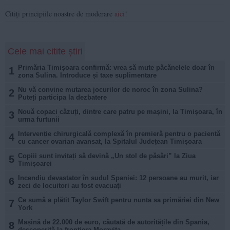
Citiți principiile noastre de moderare
aici
!
Cele mai citite știri
Primăria Timișoara confirmă: vrea să mute păcănelele doar în
1
zona Sulina. Introduce și taxe suplimentare
Nu vă convine mutarea jocurilor de noroc în zona Sulina?
2
Puteți participa la dezbatere
Nouă copaci căzuți, dintre care patru pe mașini, la Timișoara, în
3
urma furtunii
Intervenție chirurgicală complexă în premieră pentru o pacientă
4
cu cancer ovarian avansat, la Spitalul Județean Timișoara
Copiii sunt invitați să devină „Un stol de păsări” la Ziua
5
Timișoarei
Incendiu devastator în sudul Spaniei: 12 persoane au murit, iar
6
zeci de locuitori au fost evacuați
Ce sumă a plătit Taylor Swift pentru nunta sa primăriei din New
7
York
Mașină de 22.000 de euro, căutată de autoritățile din Spania,
8
descoperită la frontiera Moravița