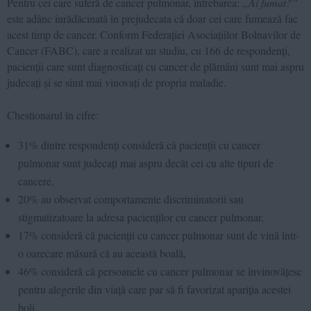
Pentru cei care suferă de cancer pulmonar, întrebarea:
„Ai fumat?”
este adânc înrădăcinată în prejudecata că doar cei care fumează fac
acest timp de cancer. Conform Federației Asociațiilor Bolnavilor de
Cancer (FABC), care a realizat un studiu, cu 166 de respondenți,
pacienții care sunt diagnosticați cu cancer de plămâni sunt mai aspru
judecați și se simt mai vinovați de propria maladie.
Chestionarul în cifre:
31% dintre respondenți consideră că pacienții cu cancer
pulmonar sunt judecați mai aspru decât cei cu alte tipuri de
cancere,
20% au observat comportamente discriminatorii sau
stigmatizatoare la adresa pacienților cu cancer pulmonar,
17% consideră că pacienții cu cancer pulmonar sunt de vină într-
o oarecare măsură că au această boală,
46% consideră că persoanele cu cancer pulmonar se învinovățesc
pentru alegerile din viață care par să fi favorizat apariția acestei
boli,