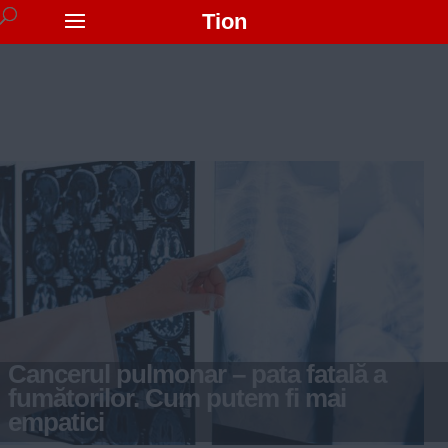
Tion
Cancerul pulmonar – pata fatală a
fumătorilor. Cum putem fi mai
empatici