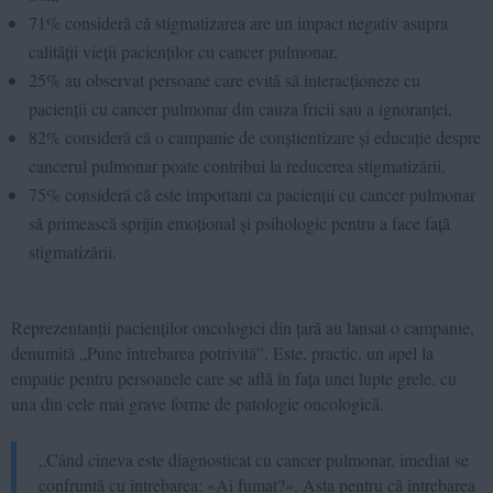
71% consideră că stigmatizarea are un impact negativ asupra
calității vieții pacienților cu cancer pulmonar,
25% au observat persoane care evită să interacționeze cu
pacienții cu cancer pulmonar din cauza fricii sau a ignoranței,
82% consideră că o campanie de conștientizare și educație despre
cancerul pulmonar poate contribui la reducerea stigmatizării,
75% consideră că este important ca pacienții cu cancer pulmonar
să primească sprijin emoțional și psihologic pentru a face față
stigmatizării.
Reprezentanții pacienților oncologici din țară au lansat o campanie,
denumită „Pune întrebarea potrivită”. Este, practic, un apel la
empatie pentru persoanele care se află în fața unei lupte grele, cu
una din cele mai grave forme de patologie oncologică.
„Când cineva este diagnosticat cu cancer pulmonar, imediat se
confruntă cu întrebarea: «Ai fumat?». Asta pentru că întrebarea