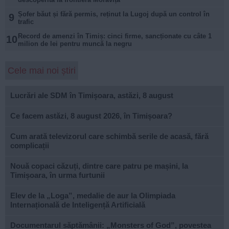
Șofer băut și fără permis, reținut la Lugoj după un control în
9
trafic
Record de amenzi în Timiș: cinci firme, sancționate cu câte 1
10
milion de lei pentru muncă la negru
Cele mai noi știri
Lucrări ale SDM în Timișoara, astăzi, 8 august
Ce facem astăzi, 8 august 2026, în Timișoara?
Cum arată televizorul care schimbă serile de acasă, fără
complicații
Nouă copaci căzuți, dintre care patru pe mașini, la
Timișoara, în urma furtunii
Elev de la „Loga”, medalie de aur la Olimpiada
Internațională de Inteligență Artificială
Documentarul săptămânii: „Monsters of God”, povestea