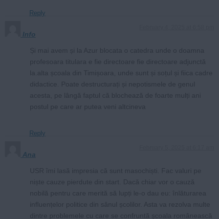
Reply
February 4, 2025 at 6:58 pm
Info
Și mai avem și la Azur blocata o catedra unde o doamna
profesoara titulara e fie directoare fie directoare adjunctă
la.alta școala din Timișoara, unde sunt și soțul și fiica cadre
didactice. Poate destructurați și nepotismele de genul
acesta, pe lângă faptul că blochează de foarte mulți ani
postul pe care ar putea veni altcineva
Reply
February 5, 2025 at 6:17 am
Ana
USR îmi lasă impresia că sunt masochiști. Fac valuri pe
niște cauze pierdute din start. Dacă chiar vor o cauză
nobilă pentru care merită să lupți le-o dau eu: înlăturarea
influențelor politice din sânul școlilor. Asta va rezolva multe
dintre problemele cu care se confruntă școala românească