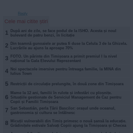
Reply
Cele mai citite știri
După ani de zile, se face podul de la ISHO. Acesta și noul
1
bulevard de patru benzi, în licitație
Din toamnă gunoaiele ar putea fi duse la Celula 3 de la Ghizela.
2
Lucrările au ajuns la aproape 70%
FOTO. Un părinte din Timișoara a primit premiul I la nivel
3
național la Gala Elevului Reprezentant
Noi spectacole imersive pentru întreaga familie, la MINA din
4
Iulius Town
5
Restricții de circulație prelungite, în două zone din Timișoara
Mame la 12 ani, familii în rulote și infestări cu ploșnițe.
6
Situațiile gestionate de Serviciul Management de Caz pentru
Copii și Familii Timișoara
San Sebastián, perla Țării Bascilor: orașul unde oceanul,
7
gastronomia și cultura se întâlnesc
Micuții vulnerabili din Timiș primesc o nouă șansă la educație.
8
Grădinițele estivale Salvați Copiii ajung la Timișoara și Checea