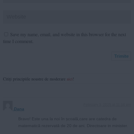
Save my name, email, and website in this browser for the next
time I comment.
Citiți principiile noastre de moderare
aici
!
February 3, 2025 at 11:16 pm
Dana
Bravo! Este una la noi în școală,care are catedra de
matematică rezervată de 20 de ani. Directoare in minister.