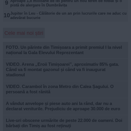
Aproape 1,8 milioane de lei pentru un nou teren de fotbal și o
9
pistă de alergare în Dumbrăvița
Jupiter în Leu - Călătorie de un an prin lucrurile care ne aduc cu
10
adevărat bucurie
Cele mai noi știri
FOTO. Un părinte din Timișoara a primit premiul I la nivel
național la Gala Elevului Reprezentant
VIDEO. Arena „Eroii Timișoarei”, aproximativ 85% gata.
Când va fi montat gazonul și când va fi inaugurat
stadionul
VIDEO. Carambol în zona Metro din Calea Șagului. O
persoană a fost rănită
A vândut anvelope și piese auto ani la rând, dar nu a
declarat veniturile. Prejudiciu de aproape 30.000 de euro
Live-uri obscene urmărite de peste 22.000 de oameni. Doi
bărbați din Timiș au fost reținuți