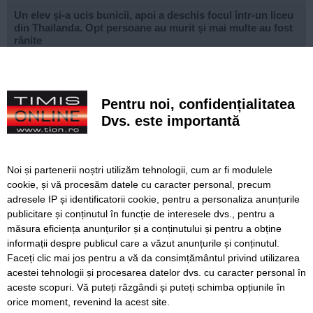
Un elev și-a ucis bunicii, apoi a deschis focul într-un liceu
din Thailanda. Opt persoane au murit și mai multe au fost
rănite
Noile sisteme de tarifare a rovinietei și TollRo intră în
vigoare pe 31 august. Noul plan de tarifare se aplică de la
1 octombrie
Pentru noi, confidențialitatea
Dvs. este importantă
FOTO. Copiii din zona Orșova se pot bucura de un loc de
joacă complet modernizat
VIDEO. STPT a frezat peste 25 de kilometri de linii de
Noi și partenerii noștri utilizăm tehnologii, cum ar fi modulele
tramvai. Lațcău: „Călătoria va deveni mult mai
cookie, și vă procesăm datele cu caracter personal, precum
confortabilă”
adresele IP și identificatorii cookie, pentru a personaliza anunțurile
publicitare și conținutul în funcție de interesele dvs., pentru a
USR și PNL atacă la CCR noua lege a integrității. Susțin că
„amendamentul Fritz” este neconstituțional
măsura eficiența anunțurilor și a conținutului și pentru a obține
informații despre publicul care a văzut anunțurile și conținutul.
Faceți clic mai jos pentru a vă da consimțământul privind utilizarea
acestei tehnologii și procesarea datelor dvs. cu caracter personal în
aceste scopuri. Vă puteți răzgândi și puteți schimba opțiunile în
SERVICII
Redactia
Folosinta Cookie-urilor
orice moment, revenind la acest site.