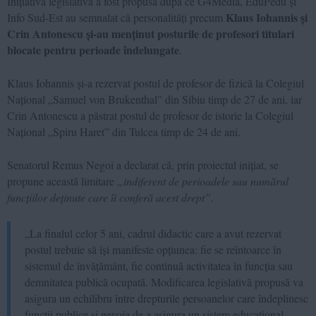
Inițiativa legislativă a fost propusă după ce G4Media, EduPedu și
Klaus Iohannis și
Info Sud-Est au semnalat că personalități precum
Crin Antonescu și-au menținut posturile de profesori titulari
blocate pentru perioade îndelungate
.
Klaus Iohannis și-a rezervat postul de profesor de fizică la Colegiul
Național „Samuel von Brukenthal” din Sibiu timp de 27 de ani, iar
Crin Antonescu a păstrat postul de profesor de istorie la Colegiul
Național „Spiru Haret” din Tulcea timp de 24 de ani.
Senatorul Remus Negoi a declarat că, prin proiectul inițiat, se
propune această limitare
„indiferent de perioadele sau numărul
funcțiilor deținute care îi conferă acest drept”.
„La finalul celor 5 ani, cadrul didactic care a avut rezervat
postul trebuie să își manifeste opțiunea: fie se reîntoarce în
sistemul de învățământ, fie continuă activitatea în funcția sau
demnitatea publică ocupată. Modificarea legislativă propusă va
asigura un echilibru între drepturile persoanelor care îndeplinesc
funcții publice și nevoia de a asigura un sistem educațional