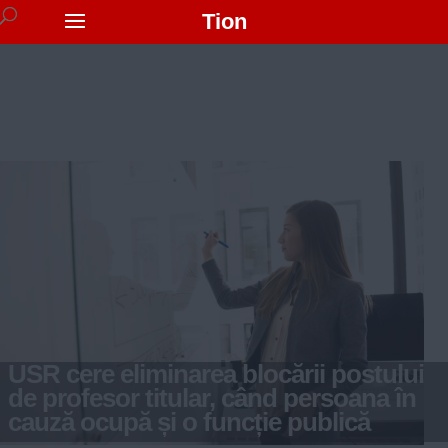
Tion
USR cere eliminarea blocării postului
de profesor titular, când persoana în
cauză ocupă și o funcție publică