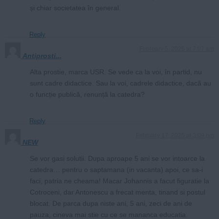
și chiar societatea în general.
Reply
February 5, 2025 at 7:07 am
Antiprosti...
Alta prostie, marca USR. Se vede ca la voi, în partid, nu
sunt cadre didactice. Sau la voi, cadrele didactice, dacă au
o funcție publică, renunță la catedra?
Reply
February 17, 2025 at 3:09 pm
NEW
Se vor gasi solutii. Dupa aproape 5 ani se vor intoarce la
catedra… pentru o saptamana (in vacanta) apoi, ce sa-i
faci, patria ne cheama! Macar Johannis a facut figuratie la
Cotroceni, dar Antonescu a frecat menta, tinand si postul
blocat. De parca dupa niste ani, 5 ani, zeci de ani de
pauza, cineva mai stie cu ce se mananca educatia.