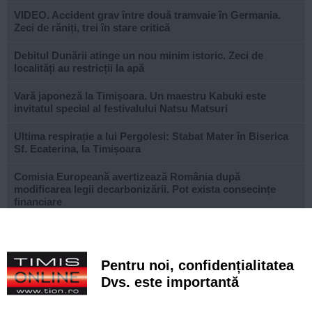
VIDEO. Accident grav între două tramvaie în Germania.
Zeci de răniți, trei în stare critică
Debitul Dunării atinge un nou minim istoric. Zeci de
localități au restricții la apă
Vară japoneză la Timișoara. Un maestru Kabuki este
invitatul special al festivalului Natsu Matsuri
Ultima respirație a lui Pergolesi: Stabat Mater în Biserica
Sf. Ecaterina, la Timișoara
Comisia Europeană avertizează România după
modificarea legii decarbonizării. Pot exista consecințe
financiare
După aproape patru ani de lucrări, proiectul de
modernizare a Școlii Gimnaziale din Dudeștii Noi a ajuns
la final
Pentru noi, confidențialitatea
Dvs. este importantă
Cu un ghiozdan donat, puteți ajuta un copil să înceapă
anul școlar cu tot ce are nevoie. Campania revine la
Timișoara