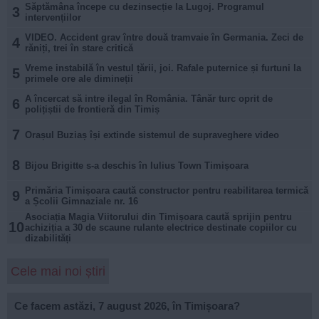
Săptămâna începe cu dezinsecție la Lugoj. Programul
3
intervențiilor
VIDEO. Accident grav între două tramvaie în Germania. Zeci de
4
răniți, trei în stare critică
Vreme instabilă în vestul țării, joi. Rafale puternice și furtuni la
5
primele ore ale dimineții
A încercat să intre ilegal în România. Tânăr turc oprit de
6
polițiștii de frontieră din Timiș
7
Orașul Buziaș își extinde sistemul de supraveghere video
8
Bijou Brigitte s-a deschis în Iulius Town Timișoara
Primăria Timișoara caută constructor pentru reabilitarea termică
9
a Școlii Gimnaziale nr. 16
Asociația Magia Viitorului din Timișoara caută sprijin pentru
10
achiziția a 30 de scaune rulante electrice destinate copiilor cu
dizabilități
Cele mai noi știri
Ce facem astăzi, 7 august 2026, în Timișoara?