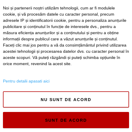
Noi și partenerii noștri utilizăm tehnologii, cum ar fi modulele
Avansează șantierul Pasajului Slavici–Polonă. Lațcău: „La
cookie, și vă procesăm datele cu caracter personal, precum
sfârșitul anului viitor vom circula pe podurile noi”
adresele IP și identificatorii cookie, pentru a personaliza anunțurile
publicitare și conținutul în funcție de interesele dvs., pentru a
VIDEO. Din toamnă, încă 324 de locuri de cazare pentru
studenții UVT. Două cămine noi sunt aproape gata
măsura eficiența anunțurilor și a conținutului și pentru a obține
informații despre publicul care a văzut anunțurile și conținutul.
Faceți clic mai jos pentru a vă da consimțământul privind utilizarea
acestei tehnologii și procesarea datelor dvs. cu caracter personal în
aceste scopuri. Vă puteți răzgândi și puteți schimba opțiunile în
SERVICII
Redactia
Folosinta Cookie-urilor
orice moment, revenind la acest site.
Termeni si conditii de utilizare
Politica de confidentialitate
Pentru detalii apasati aici
Regulament postare și moderare comentarii
NU SUNT DE ACORD
SUNT DE ACORD
Timiș Online