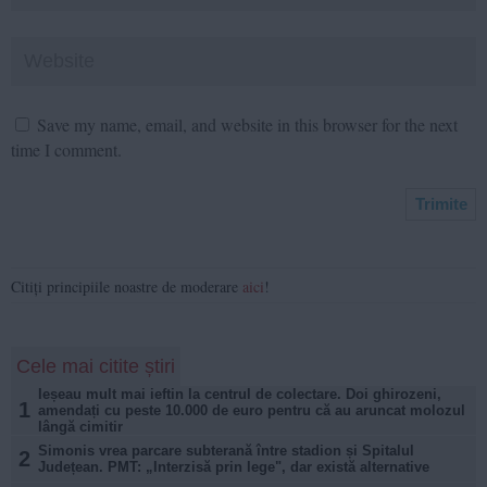
Save my name, email, and website in this browser for the next
time I comment.
Citiți principiile noastre de moderare
aici
!
Cele mai citite știri
Ieșeau mult mai ieftin la centrul de colectare. Doi ghirozeni,
1
amendați cu peste 10.000 de euro pentru că au aruncat molozul
lângă cimitir
Simonis vrea parcare subterană între stadion și Spitalul
2
Județean. PMT: „Interzisă prin lege", dar există alternative