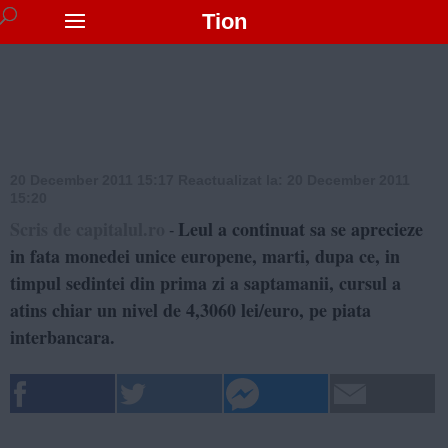
Tion
20 December 2011 15:17
Reactualizat la:
20 December 2011
15:20
Scris de capitalul.ro
Leul a continuat sa se aprecieze
-
in fata monedei unice europene, marti, dupa ce, in
timpul sedintei din prima zi a saptamanii, cursul a
atins chiar un nivel de 4,3060 lei/euro, pe piata
interbancara.