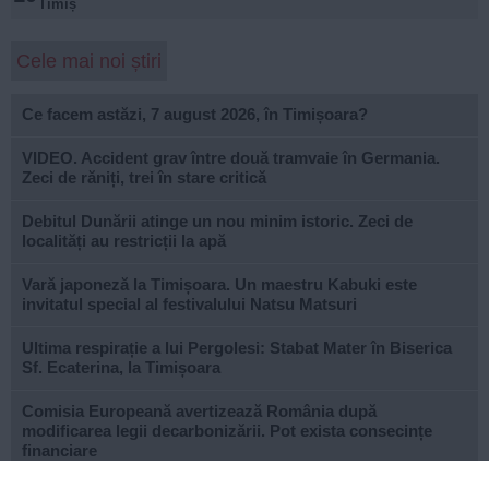
Timiș
Cele mai noi știri
Ce facem astăzi, 7 august 2026, în Timișoara?
VIDEO. Accident grav între două tramvaie în Germania.
Zeci de răniți, trei în stare critică
Debitul Dunării atinge un nou minim istoric. Zeci de
localități au restricții la apă
Vară japoneză la Timișoara. Un maestru Kabuki este
invitatul special al festivalului Natsu Matsuri
Ultima respirație a lui Pergolesi: Stabat Mater în Biserica
Sf. Ecaterina, la Timișoara
Comisia Europeană avertizează România după
modificarea legii decarbonizării. Pot exista consecințe
financiare