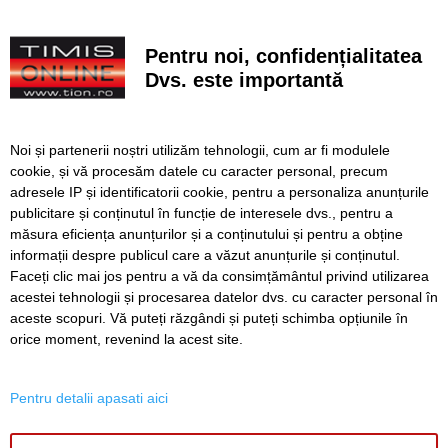
După aproape patru ani de lucrări, proiectul de
modernizare a Școlii Gimnaziale din Dudeștii Noi a ajuns
la final
Pentru noi, confidențialitatea
Dvs. este importantă
Cu un ghiozdan donat, puteți ajuta un copil să înceapă
anul școlar cu tot ce are nevoie. Campania revine la
Timișoara
Noi și partenerii noștri utilizăm tehnologii, cum ar fi modulele
Avansează șantierul Pasajului Slavici–Polonă. Lațcău: „La
cookie, și vă procesăm datele cu caracter personal, precum
sfârșitul anului viitor vom circula pe podurile noi”
adresele IP și identificatorii cookie, pentru a personaliza anunțurile
publicitare și conținutul în funcție de interesele dvs., pentru a
VIDEO. Din toamnă, încă 324 de locuri de cazare pentru
studenții UVT. Două cămine noi sunt aproape gata
măsura eficiența anunțurilor și a conținutului și pentru a obține
informații despre publicul care a văzut anunțurile și conținutul.
Faceți clic mai jos pentru a vă da consimțământul privind utilizarea
acestei tehnologii și procesarea datelor dvs. cu caracter personal în
aceste scopuri. Vă puteți răzgândi și puteți schimba opțiunile în
SERVICII
Redactia
Folosinta Cookie-urilor
orice moment, revenind la acest site.
Termeni si conditii de utilizare
Politica de confidentialitate
Pentru detalii apasati aici
Regulament postare și moderare comentarii