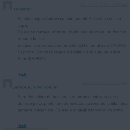
October 18, 2025 at 10:59 am
suveranii
Se stie despre Andrew ca este pedofil. Adica face sex cu
copiii.
De aia se retrage. Ar trebui sa infunde puscaria, nu doar sa
renunte la titlu.
Si daca i s-a ordonat sa renunte la titlu, omul este VINOVAT
cu probe. Dar casa regala a Angliei nu se supune legilor.
Sunt SUVERANI.
Reply
October 19, 2025 at 2:22 pm
patriotul in trei colorat
Spre deosebire de bolojan, care promite intr-una cate o
demisie pe zi, printul are demnitatea sa renunte la titlu, fara
gargara bolojanista. Ca asa e englejjii intorcatori de arme.
Reply