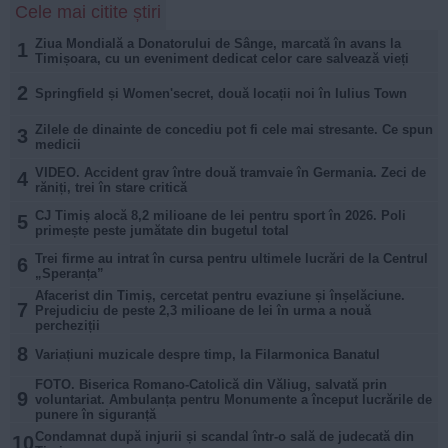
Cele mai citite știri
Ziua Mondială a Donatorului de Sânge, marcată în avans la
1
Timișoara, cu un eveniment dedicat celor care salvează vieți
2
Springfield și Women'secret, două locații noi în Iulius Town
Zilele de dinainte de concediu pot fi cele mai stresante. Ce spun
3
medicii
VIDEO. Accident grav între două tramvaie în Germania. Zeci de
4
răniți, trei în stare critică
CJ Timiș alocă 8,2 milioane de lei pentru sport în 2026. Poli
5
primește peste jumătate din bugetul total
Trei firme au intrat în cursa pentru ultimele lucrări de la Centrul
6
„Speranța”
Afacerist din Timiș, cercetat pentru evaziune și înșelăciune.
7
Prejudiciu de peste 2,3 milioane de lei în urma a nouă
percheziții
8
Variațiuni muzicale despre timp, la Filarmonica Banatul
FOTO. Biserica Romano-Catolică din Văliug, salvată prin
9
voluntariat. Ambulanța pentru Monumente a început lucrările de
punere în siguranță
Condamnat după injurii și scandal într-o sală de judecată din
10