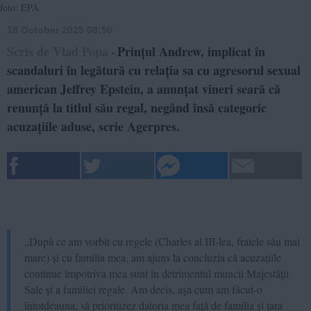
foto: EPA
18 October 2025 08:50
Scris de Vlad Popa
Prințul Andrew, implicat în
-
scandaluri în legătură cu relația sa cu agresorul sexual
american Jeffrey Epstein, a anunțat vineri seară că
renunță la titlul său regal, negând însă categoric
acuzațiile aduse, scrie Agerpres.
„După ce am vorbit cu regele (Charles al III-lea, fratele său mai
mare) și cu familia mea, am ajuns la concluzia că acuzațiile
continue împotriva mea sunt în detrimentul muncii Majestății
Sale și a familiei regale. Am decis, așa cum am făcut-o
întotdeauna, să prioritizez datoria mea față de familia și țara