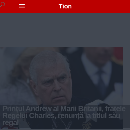
Tion
Prințul Andrew al Marii Britanii, fratele
Regelui Charles, renunță la titlul său
regal