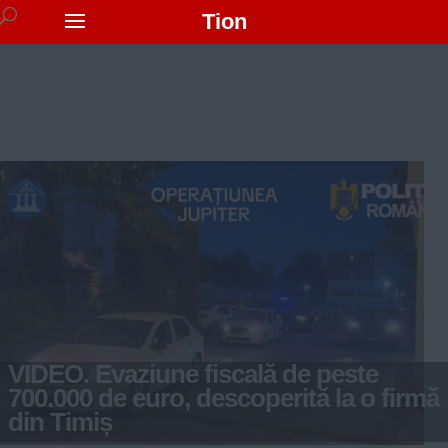
Tion
VIDEO. Evaziune fiscală de peste
700.000 de euro, descoperită la o firmă
din Timiș