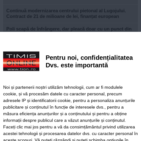
Continuă modernizarea centrului pietonal al Lugojului.
Contract de 21 de milioane de lei, finanțat european
Poli scapă de înfrângere, dar pleacă doar cu un punct din
deplasarea cu Șelimbăr
Noi puncte de hidratare în oraș. S-a alăturat și mediul
privat inițiativei Primăriei Timișoara
Pentru noi, confidențialitatea
Dvs. este importantă
„Recidivă” la baza sportivă din Dacia. Primăria a ridicat
niște echipamente amplasate ilegal
Lucrări ale SDM în Timișoara, astăzi, 8 august
Noi și partenerii noștri utilizăm tehnologii, cum ar fi modulele
cookie, și vă procesăm datele cu caracter personal, precum
Ce facem astăzi, 8 august 2026, în Timișoara?
adresele IP și identificatorii cookie, pentru a personaliza anunțurile
publicitare și conținutul în funcție de interesele dvs., pentru a
Cum arată televizorul care schimbă serile de acasă, fără
măsura eficiența anunțurilor și a conținutului și pentru a obține
complicații
informații despre publicul care a văzut anunțurile și conținutul.
Faceți clic mai jos pentru a vă da consimțământul privind utilizarea
acestei tehnologii și procesarea datelor dvs. cu caracter personal în
aceste scopuri. Vă puteți răzgândi și puteți schimba opțiunile în