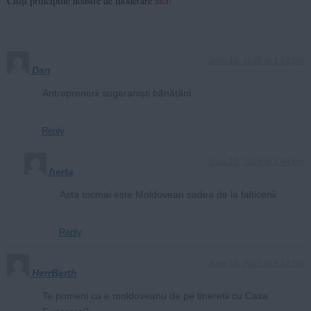
Citiți principiile noastre de moderare
aici
!
June 10, 2026 at 1:10 pm
Dan
Antreprenorii sugeraniști bănățăni
Reply
June 10, 2026 at 1:34 pm
herta
Asta tocmai este Moldovean sadea de la falticenii
Reply
June 10, 2026 at 4:42 pm
HerrBerth
Te pomeni ca e moldoveanu de pe tineretii cu Casa