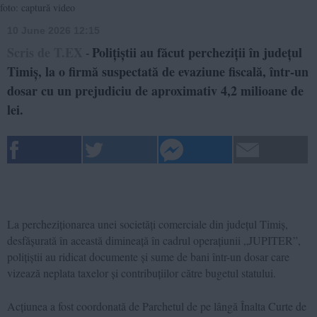
foto: captură video
10 June 2026 12:15
Scris de T.EX
Polițiștii au făcut percheziții în județul
-
Timiș, la o firmă suspectată de evaziune fiscală, într-un
dosar cu un prejudiciu de aproximativ 4,2 milioane de
lei.
La percheziționarea unei societăți comerciale din județul Timiș,
desfășurată în această dimineață în cadrul operațiunii „JUPITER”,
polițiștii au ridicat documente și sume de bani într-un dosar care
vizează neplata taxelor și contribuțiilor către bugetul statului.
Acțiunea a fost coordonată de Parchetul de pe lângă Înalta Curte de