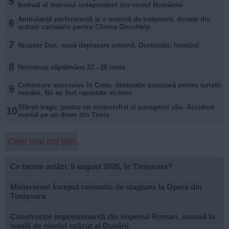
5
festival al teatrului independent din vestul României
Ambulanță performantă și o mașină de tratament, donate din
6
acțiuni caritabile pentru Clinica OncoHelp
7
Nicușor Dan, nouă deplasare externă. Destinația: Istanbul
8
Horoscop săptămâna 22 - 28 iunie
Cutremure succesive în Creta, destinație populară pentru turiștii
9
români. Nu au fost raportate victime
Sfârșit tragic pentru un motociclist și pasagerul său. Accident
10
mortal pe un drum din Timiș
Cele mai noi știri
Ce facem astăzi, 9 august 2026, în Timișoara?
Misterioso! Început romantic de stagiune la Opera din
Timișoara
Construcție impresionantă din Imperiul Roman, scoasă la
iveală de nivelul scăzut al Dunării