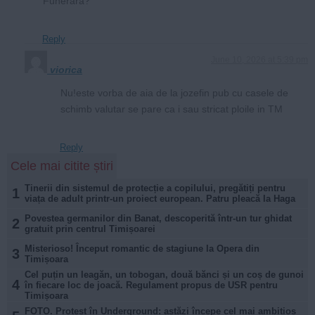
Funerara?
Reply
June 10, 2026 at 5:39 pm
viorica
Nu!este vorba de aia de la jozefin pub cu casele de
schimb valutar se pare ca i sau stricat ploile in TM
Reply
Cele mai citite știri
Tinerii din sistemul de protecție a copilului, pregătiți pentru
1
viața de adult printr-un proiect european. Patru pleacă la Haga
Povestea germanilor din Banat, descoperită într-un tur ghidat
2
gratuit prin centrul Timișoarei
Misterioso! Început romantic de stagiune la Opera din
3
Timișoara
Cel puțin un leagăn, un tobogan, două bănci și un coș de gunoi
4
în fiecare loc de joacă. Regulament propus de USR pentru
Timișoara
FOTO. Protest în Underground: astăzi începe cel mai ambițios