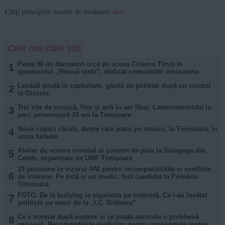
Citiți principiile noastre de moderare
aici
!
Cele mai citite știri
Peste 90 de dansatori urcă pe scena Cinema Timiș în
1
spectacolul „Ritmul vieții”, dedicat comunității timișorene
Lebădă ținută în captivitate, găsită de polițiști după un control
2
la Ghizela
Trei zile de muzică, film și artă în aer liber. Launmomentdat în
3
parc aniversează 10 ani la Timișoara
Nouă copaci căzuți, dintre care patru pe mașini, la Timișoara, în
4
urma furtunii
Atelier de scriere creativă și concert de pian la Sinagoga din
5
Cetate, organizate de UMF Timișoara
15 persoane în vizorul ANI pentru incompatibilități și conflicte
6
de interese. Pe listă și un medic, fost candidat la Primăria
Timișoara
FOTO. De la bullying la siguranța pe trotinetă. Ce i-au învățat
7
polițiștii pe elevii de la „I.C. Brătianu”
Ce e normal după naștere și ce poate ascunde o problemă
8
serioasă. Recomandările medicilor pentru proaspetele mame