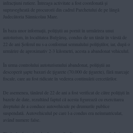
infracțiuni rutiere. Întreaga activitate a fost coordonată și
supravegheată de procurorii din cadrul Parchetului de pe lângă
Judecătoria Sânnicolau Mare.
În baza unor informații, polițiștii au pornit în urmărirea unui
autoturism, în localitatea Bulgăruș, condus de un tânăr în vârstă de
22 de ani Șoferul nu s-a conformat semnalului polițiștilor, iar, după o
urmărire de aproximativ 2-3 kilometri, acesta a abandonat vehiculul.
În urma controlului autoturismului abandonat, polițiștii au
descoperit șapte baxuri de țigarete (70.000 de țigarete), fără marcaje
fiscale, care au fost ridicate în vederea continuării cercetărilor.
De asemenea, tânărul de 22 de ani a fost verificat de către polițiști în
bazele de date, rezultând faptul că acesta figurează cu exercitarea
dreptului de a conduce autovehicule pe drumurile publice
suspendată. Autovehiculul pe care l-a condus era neînmatriculat,
având numere false.