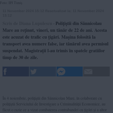
Foto: IPJ Timiș
11 November 2024 15:12
Reactualizat la:
11 November 2024
15:12
Scris de Diana Lupulescu
Polițiștii din Sânnicolau
-
Mare au reținut, vineri, un tânăr de 22 de ani. Acesta
este acuzat de trafic cu țigări. Mașina folosită la
transport avea numere false, iar tânărul avea permisul
suspendat. Magistrații l-au trimis în spatele gratiilor
timp de 30 de zile.
În 4 noiembrie, polițiștii din Sânnicolau Mare, în colaborare cu
polițiștii Serviciului de Investigare a Criminalității Economice, au
făcut o razie ce a vizat combaterea contrabandei cu țigări și a altor