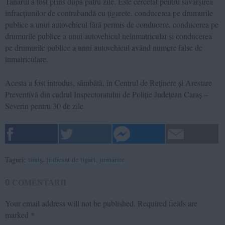
Tânărul a fost prins după patru zile. Este cercetat pentru săvârșirea
infracțiunilor de contrabandă cu țigarete, conducerea pe drumurile
publice a unui autovehicul fără permis de conducere, conducerea pe
drumurile publice a unui autovehicul neînmatriculat și conducerea
pe drumurile publice a unui autovehicul având numere false de
înmatriculare.
Acesta a fost introdus, sâmbătă, în Centrul de Reținere și Arestare
Preventivă din cadrul Inspectoratului de Poliție Județean Caraș –
Severin pentru 30 de zile.
Taguri:
timis
,
traficant de tigari
,
urmarire
0
COMENTARII
Your email address will not be published.
Required fields are
marked
*