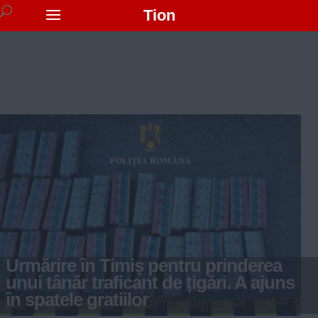
Tion
Urmărire în Timiș pentru prinderea
unui tânăr traficant de țigări. A ajuns
în spatele gratiilor