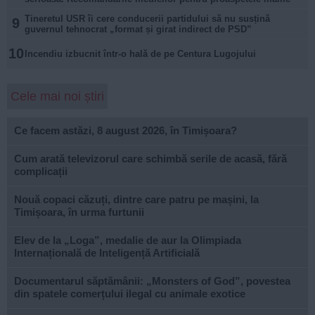
Tineretul USR îi cere conducerii partidului să nu susțină
9
guvernul tehnocrat „format și girat indirect de PSD”
10
Incendiu izbucnit într-o hală de pe Centura Lugojului
Cele mai noi știri
Ce facem astăzi, 8 august 2026, în Timișoara?
Cum arată televizorul care schimbă serile de acasă, fără
complicații
Nouă copaci căzuți, dintre care patru pe mașini, la
Timișoara, în urma furtunii
Elev de la „Loga”, medalie de aur la Olimpiada
Internațională de Inteligență Artificială
Documentarul săptămânii: „Monsters of God”, povestea
din spatele comerțului ilegal cu animale exotice