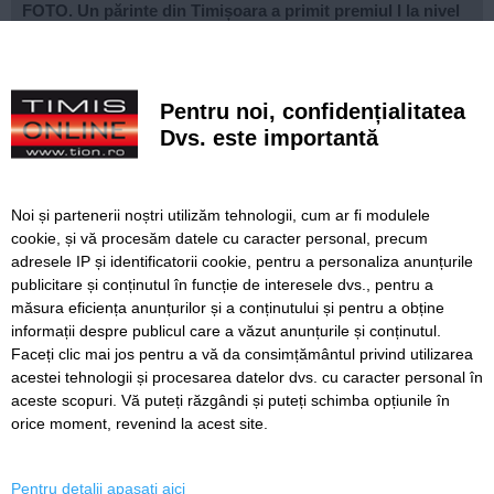
FOTO. Un părinte din Timișoara a primit premiul I la nivel
național la Gala Elevului Reprezentant
VIDEO. Arena „Eroii Timișoarei”, aproximativ 85% gata.
Când va fi montat gazonul și când va fi inaugurat
Pentru noi, confidențialitatea
stadionul
Dvs. este importantă
VIDEO. Carambol în zona Metro din Calea Șagului. O
persoană a fost rănită
Noi și partenerii noștri utilizăm tehnologii, cum ar fi modulele
A vândut anvelope și piese auto ani la rând, dar nu a
cookie, și vă procesăm datele cu caracter personal, precum
declarat veniturile. Prejudiciu de aproape 30.000 de euro
adresele IP și identificatorii cookie, pentru a personaliza anunțurile
publicitare și conținutul în funcție de interesele dvs., pentru a
Live-uri obscene urmărite de peste 22.000 de oameni. Doi
bărbați din Timiș au fost reținuți
măsura eficiența anunțurilor și a conținutului și pentru a obține
informații despre publicul care a văzut anunțurile și conținutul.
Faceți clic mai jos pentru a vă da consimțământul privind utilizarea
acestei tehnologii și procesarea datelor dvs. cu caracter personal în
aceste scopuri. Vă puteți răzgândi și puteți schimba opțiunile în
SERVICII
Redactia
Folosinta Cookie-urilor
orice moment, revenind la acest site.
Termeni si conditii de utilizare
Politica de confidentialitate
Pentru detalii apasati aici