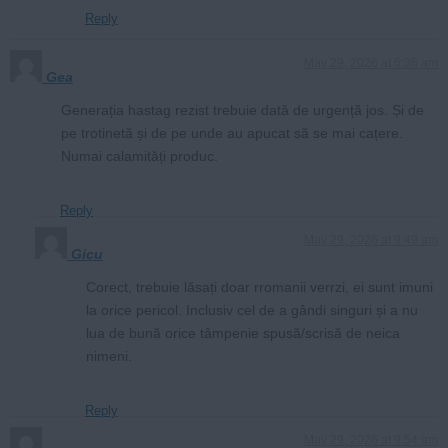
Reply
May 29, 2026 at 6:36 am
Gea
Generația hastag rezist trebuie dată de urgență jos. Și de
pe trotinetă și de pe unde au apucat să se mai cațere.
Numai calamități produc.
Reply
May 29, 2026 at 9:49 am
Gicu
Corect, trebuie lăsați doar rromanii verrzi, ei sunt imuni
la orice pericol. Inclusiv cel de a gândi singuri și a nu
lua de bună orice tâmpenie spusă/scrisă de neica
nimeni.
Reply
May 29, 2026 at 9:54 am