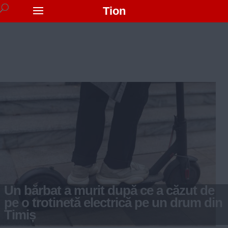
Tion
Un bărbat a murit după ce a căzut de
pe o trotinetă electrică pe un drum din
Timiș