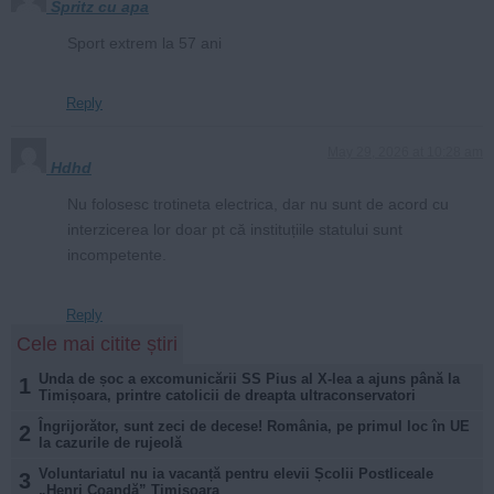
Spritz cu apa
Sport extrem la 57 ani
Reply
May 29, 2026 at 10:28 am
Hdhd
Nu folosesc trotineta electrica, dar nu sunt de acord cu
interzicerea lor doar pt că instituțiile statului sunt
incompetente.
Reply
Cele mai citite știri
Unda de șoc a excomunicării SS Pius al X-lea a ajuns până la
1
Timișoara, printre catolicii de dreapta ultraconservatori
Îngrijorător, sunt zeci de decese! România, pe primul loc în UE
2
la cazurile de rujeolă
Voluntariatul nu ia vacanță pentru elevii Școlii Postliceale
3
„Henri Coandă” Timișoara