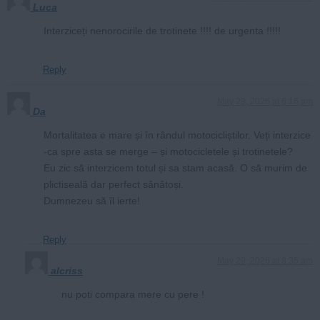
Luca
Interziceți nenorocirile de trotinete !!!! de urgenta !!!!!
Reply
May 29, 2026 at 6:16 am
Da
Mortalitatea e mare și în rândul motocicliștilor. Veți interzice
-ca spre asta se merge – și motocicletele și trotinetele?
Eu zic să interzicem totul și sa stam acasă. O să murim de
plictiseală dar perfect sănătoși.
Dumnezeu să îl ierte!
Reply
May 29, 2026 at 8:35 am
alcriss
nu poti compara mere cu pere !