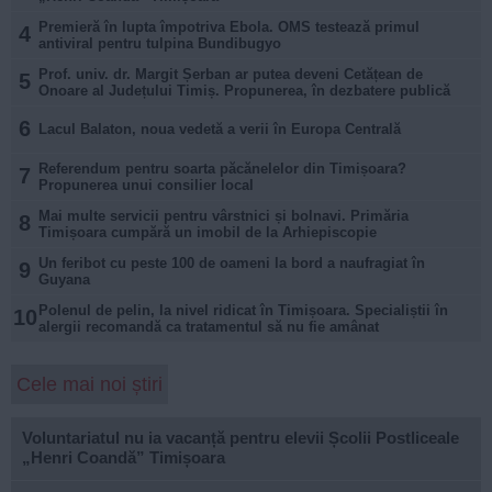
Premieră în lupta împotriva Ebola. OMS testează primul
4
antiviral pentru tulpina Bundibugyo
Prof. univ. dr. Margit Șerban ar putea deveni Cetățean de
5
Onoare al Județului Timiș. Propunerea, în dezbatere publică
6
Lacul Balaton, noua vedetă a verii în Europa Centrală
Referendum pentru soarta păcănelelor din Timișoara?
7
Propunerea unui consilier local
Mai multe servicii pentru vârstnici și bolnavi. Primăria
8
Timișoara cumpără un imobil de la Arhiepiscopie
Un feribot cu peste 100 de oameni la bord a naufragiat în
9
Guyana
Polenul de pelin, la nivel ridicat în Timișoara. Specialiștii în
10
alergii recomandă ca tratamentul să nu fie amânat
Cele mai noi știri
Voluntariatul nu ia vacanță pentru elevii Școlii Postliceale
„Henri Coandă” Timișoara