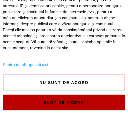
păstrezi tratamentele în zilele cu temperaturi ridicate
adresele IP și identificatorii cookie, pentru a personaliza anunțurile
publicitare și conținutul în funcție de interesele dvs., pentru a
Noaptea Muzeelor la Charlottenburg: tururi ghidate,
dansuri populare, tir cu arcul și trofee spectaculoase
măsura eficiența anunțurilor și a conținutului și pentru a obține
informații despre publicul care a văzut anunțurile și conținutul.
Faceți clic mai jos pentru a vă da consimțământul privind utilizarea
acestei tehnologii și procesarea datelor dvs. cu caracter personal în
aceste scopuri. Vă puteți răzgândi și puteți schimba opțiunile în
SERVICII
Redactia
Folosinta Cookie-urilor
orice moment, revenind la acest site.
Termeni si conditii de utilizare
Politica de confidentialitate
Pentru detalii apasati aici
Regulament postare și moderare comentarii
NU SUNT DE ACORD
SUNT DE ACORD
Timiș Online
ISSN 3008-2323
ISSN-L 3008-2323