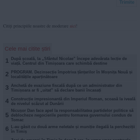
Citiți principiile noastre de moderare
aici
!
Cele mai citite știri
După școală, la „Sfântul Nicolae” începe adevărata lecție de
1
viață. Centrul din Timișoara care schimbă destine
PROGRAM. Dezinsecție împotriva țânțarilor în Moșnița Nouă și
2
localitățile aparținătoare
Anchetă de evaziune fiscală după ce un administrator din
3
Timișoara ar fi „uitat” să declare banii încasați
Construcție impresionantă din Imperiul Roman, scoasă la iveală
4
de nivelul scăzut al Dunării
Nicușor Dan face apel la responsabilitatea partidelor politice să
5
deblocheze negocierile pentru formarea guvernului condus de
Tomac
L-au găsit cu două arme neletale și muniție ilegală la percheziții
6
în Timiș