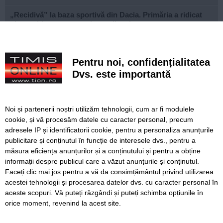
„Recidivă” la baza sportivă din Dacia. Primăria a ridicat
niște echipamente amplasate ilegal
Lucrări ale SDM în Timișoara, astăzi, 8 august
Pentru noi, confidențialitatea
Ce facem astăzi, 8 august 2026, în Timișoara?
Dvs. este importantă
Cum arată televizorul care schimbă serile de acasă, fără
complicații
Noi și partenerii noștri utilizăm tehnologii, cum ar fi modulele
Nouă copaci căzuți, dintre care patru pe mașini, la
cookie, și vă procesăm datele cu caracter personal, precum
Timișoara, în urma furtunii
adresele IP și identificatorii cookie, pentru a personaliza anunțurile
publicitare și conținutul în funcție de interesele dvs., pentru a
Elev de la „Loga”, medalie de aur la Olimpiada
Internațională de Inteligență Artificială
măsura eficiența anunțurilor și a conținutului și pentru a obține
informații despre publicul care a văzut anunțurile și conținutul.
Faceți clic mai jos pentru a vă da consimțământul privind utilizarea
acestei tehnologii și procesarea datelor dvs. cu caracter personal în
aceste scopuri. Vă puteți răzgândi și puteți schimba opțiunile în
SERVICII
Redactia
Folosinta Cookie-urilor
orice moment, revenind la acest site.
Termeni si conditii de utilizare