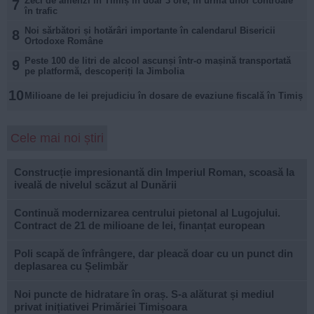
Zeci de amenzi în Timiș în doar 3 ore, în urma unor controale
7
în trafic
Noi sărbători și hotărâri importante în calendarul Bisericii
8
Ortodoxe Române
Peste 100 de litri de alcool ascunși într-o mașină transportată
9
pe platformă, descoperiți la Jimbolia
10
Milioane de lei prejudiciu în dosare de evaziune fiscală în Timiș
Cele mai noi știri
Construcție impresionantă din Imperiul Roman, scoasă la
iveală de nivelul scăzut al Dunării
Continuă modernizarea centrului pietonal al Lugojului.
Contract de 21 de milioane de lei, finanțat european
Poli scapă de înfrângere, dar pleacă doar cu un punct din
deplasarea cu Șelimbăr
Noi puncte de hidratare în oraș. S-a alăturat și mediul
privat inițiativei Primăriei Timișoara