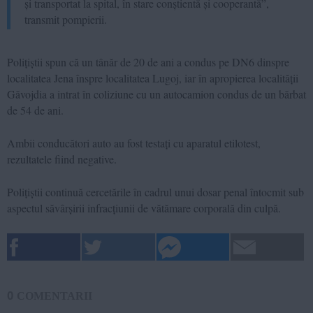
și transportat la spital, în stare conștientă și cooperantă”,
transmit pompierii.
Polițiștii spun că un tânăr de 20 de ani a condus pe DN6 dinspre
localitatea Jena înspre localitatea Lugoj, iar în apropierea localității
Găvojdia a intrat în coliziune cu un autocamion condus de un bărbat
de 54 de ani.
Ambii conducători auto au fost testați cu aparatul etilotest,
rezultatele fiind negative.
Polițiștii continuă cercetările în cadrul unui dosar penal întocmit sub
aspectul săvârșirii infracțiunii de vătămare corporală din culpă.
0
COMENTARII