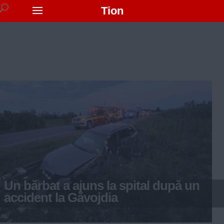
Tion
Un bărbat a ajuns la spital după un
accident la Găvojdia