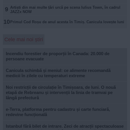
Artiști din mai multe țări urcă pe scena Iulius Town, în cadrul
9
JAZZx NOW
10
Primul Cod Roșu de anul acesta în Timiș. Canicula lovește luni
Cele mai noi știri
Incendiu forestier de proporții în Canada: 20.000 de
persoane evacuate
Canicula schimbă și meniul: ce alimente recomandă
medicii în zilele cu temperaturi extreme
Noi restricții de circulație în Timișoara, de luni. O nouă
etapă de Rebreanu și intervenții la linia de tramvai pe
lângă prefectură
e-Terra, platforma pentru cadastru și carte funciară,
redevine funcțională
Istanbul fără bilet de intrare. Zeci de atracții spectaculoase