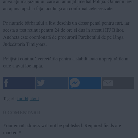
angajații magazinului, care au anunțat imediat Poliția. Oamenii legii
au ajuns rapid la fața locului și au confirmat cele sesizate.
Pe numele bărbatului a fost deschis un dosar penal pentru furt, iar
acesta a fost reținut pentru 24 de ore și dus în arestul IPJ Bihor.
Ancheta este coordonată de procurorii Parchetului de pe lângă
Judecătoria Timișoara.
Polițiștii continuă cercetările pentru a stabili toate împrejurările în
care a avut loc fapta.
Taguri:
furt bijuterii
0
COMENTARII
Your email address will not be published.
Required fields are
marked
*