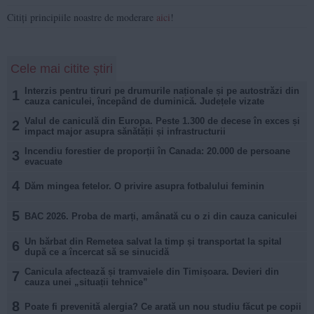
Citiți principiile noastre de moderare
aici
!
Cele mai citite știri
Interzis pentru tiruri pe drumurile naționale și pe autostrăzi din
1
cauza caniculei, începând de duminică. Județele vizate
Valul de caniculă din Europa. Peste 1.300 de decese în exces și
2
impact major asupra sănătății și infrastructurii
Incendiu forestier de proporții în Canada: 20.000 de persoane
3
evacuate
4
Dăm mingea fetelor. O privire asupra fotbalului feminin
5
BAC 2026. Proba de marți, amânată cu o zi din cauza caniculei
Un bărbat din Remetea salvat la timp și transportat la spital
6
după ce a încercat să se sinucidă
Canicula afectează și tramvaiele din Timișoara. Devieri din
7
cauza unei „situații tehnice”
8
Poate fi prevenită alergia? Ce arată un nou studiu făcut pe copii