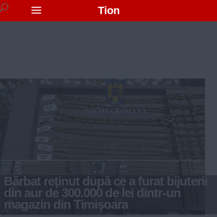
Tion
Bărbat reținut după ce a furat bijuterii
din aur de 300.000 de lei dintr-un
magazin din Timișoara