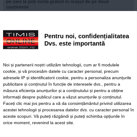
pe care le poți vizita gratuit în orașul de pe două
continente
Ce facem astăzi, 9 august 2026, în Timișoara?
Misterioso! Început romantic de stagiune la Opera din
Pentru noi, confidențialitatea
Timișoara
Dvs. este importantă
Construcție impresionantă din Imperiul Roman, scoasă la
iveală de nivelul scăzut al Dunării
Noi și partenerii noștri utilizăm tehnologii, cum ar fi modulele
Continuă modernizarea centrului pietonal al Lugojului.
cookie, și vă procesăm datele cu caracter personal, precum
Contract de 21 de milioane de lei, finanțat european
adresele IP și identificatorii cookie, pentru a personaliza anunțurile
publicitare și conținutul în funcție de interesele dvs., pentru a
Poli scapă de înfrângere, dar pleacă doar cu un punct din
deplasarea cu Șelimbăr
măsura eficiența anunțurilor și a conținutului și pentru a obține
informații despre publicul care a văzut anunțurile și conținutul.
Faceți clic mai jos pentru a vă da consimțământul privind utilizarea
acestei tehnologii și procesarea datelor dvs. cu caracter personal în
aceste scopuri. Vă puteți răzgândi și puteți schimba opțiunile în
SERVICII
Redactia
Folosinta Cookie-urilor
orice moment, revenind la acest site.
Termeni si conditii de utilizare
Politica de confidentialitate