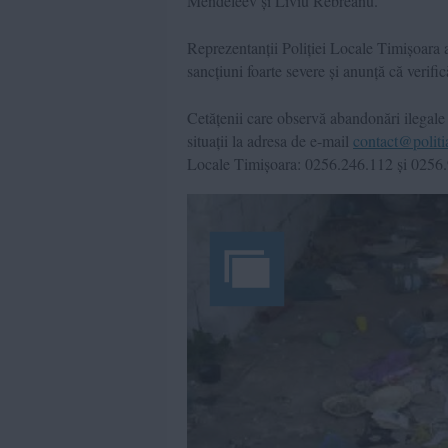
Mendeleev și Liviu Rebreanu.
Reprezentanții Poliției Locale Timișoara a
sancțiuni foarte severe și anunță că verifi
Cetățenii care observă abandonări ilegale
situații la adresa de e-mail
contact@politi
Locale Timișoara: 0256.246.112 și 0256