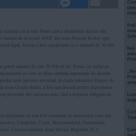
Con
piet
mili
Poli
 se numără cel al unei femei care a abandonat deșeuri din
doar
Șel
uri în canalul de desecare ANIF din zona Drumul Boilor, spre
ceastă faptă, femeia a fost sancționată cu o amendă de 30.000
Noi 
alăt
Prim
 primit amenzi de câte 50.000 de lei. Prima, cu sediul pe
„Rec
plasamentul pe care se aflau cantități importante de deșeuri
Prim
 predat unui operator autorizat, în ciuda măsurilor dispuse de
ampl
 din zona Ovidiu Balea, a fost sancționată pentru depozitarea
turi provenite din caroserii auto, fără a respecta obligația de
Lucr
aug
Ce f
ea deșeurilor au mai fost constatate în numeroase zone din
Tim
b, Suceava, Câmpului, Cozia, Memorandului, Demetriade,
erei, Circumvalațiunii, Ioan Slavici, Bujorilor, D. I.
Cum 
seri