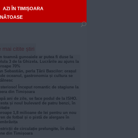
AZI ÎN TIMIȘOARA
ĂNĂTOASE
 mai citite știri
n toamnă gunoaiele ar putea fi duse la
lula 3 de la Ghizela. Lucrările au ajuns la
proape 70%
n Sebastián, perla Țării Bascilor: orașul
de oceanul, gastronomia și cultura se
tâlnesc
sterioso! Început romantic de stagiune la
era din Timișoara
pă ani de zile, se face podul de la ISHO.
esta și noul bulevard de patru benzi, în
citație
roape 1,8 milioane de lei pentru un nou
ren de fotbal și o pistă de alergare în
umbrăvița
stricții de circulație prelungite, în două
ne din Timișoara