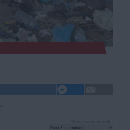
ara
filtreaza comentariile