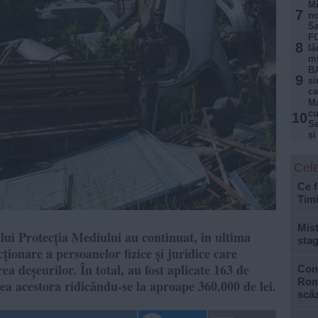
Mi
7
no
Sa
FO
8
lâ
mi
BA
9
si
ca
Ma
cu
10
Se
și
Cele
Ce f
Tim
Mist
iului Protecția Mediului au continuat, în ultima
stag
ncționare a persoanelor fizice și juridice care
rea deșeurilor. În total, au fost aplicate 163 de
Cons
Roma
ea acestora ridicându-se la aproape 360.000 de lei.
scăz