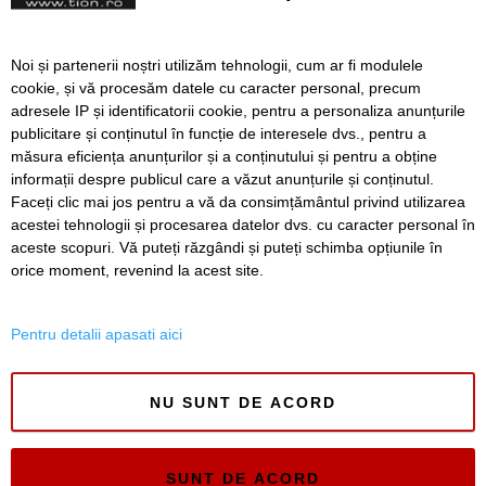
elevilor
Angajați ai ITM Timiș, în
Noi și partenerii noștri utilizăm tehnologii, cum ar fi modulele
control alături de inspectori
cookie, și vă procesăm datele cu caracter personal, precum
de muncă din Italia. Vizat a
adresele IP și identificatorii cookie, pentru a personaliza anunțurile
fost domeniul construcțiilor
publicitare și conținutul în funcție de interesele dvs., pentru a
măsura eficiența anunțurilor și a conținutului și pentru a obține
Înapoi
Înainte
informații despre publicul care a văzut anunțurile și conținutul.
Faceți clic mai jos pentru a vă da consimțământul privind utilizarea
acestei tehnologii și procesarea datelor dvs. cu caracter personal în
aceste scopuri. Vă puteți răzgândi și puteți schimba opțiunile în
SERVICII
Redactia
Folosinta Cookie-urilor
orice moment, revenind la acest site.
Termeni si conditii de utilizare
Politica de confidentialitate
Pentru detalii apasati aici
Regulament postare și moderare comentarii
NU SUNT DE ACORD
SUNT DE ACORD