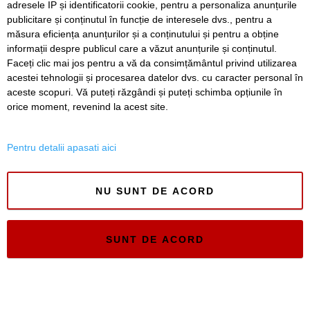
adresele IP și identificatorii cookie, pentru a personaliza anunțurile
publicitare și conținutul în funcție de interesele dvs., pentru a
Timiș Online
măsura eficiența anunțurilor și a conținutului și pentru a obține
ISSN 3008-2323
informații despre publicul care a văzut anunțurile și conținutul.
ISSN-L 3008-2323
Faceți clic mai jos pentru a vă da consimțământul privind utilizarea
acestei tehnologii și procesarea datelor dvs. cu caracter personal în
aceste scopuri. Vă puteți răzgândi și puteți schimba opțiunile în
orice moment, revenind la acest site.
Pentru detalii apasati aici
NU SUNT DE ACORD
SUNT DE ACORD