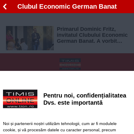
Clubul Economic German Banat
Primarul Dominic Fritz,
invitatul Clubului Economic
German Banat. A vorbit
despre cele mai importante
proiecte ale orașului
SERVICII
Redactia
Folosinta Cookie-urilor
Termeni si conditii de utilizare
Politica de confidentialitate
Pentru noi, confidențialitatea
Regulament postare și moderare comentarii
Dvs. este importantă
Noi și partenerii noștri utilizăm tehnologii, cum ar fi modulele
cookie, și vă procesăm datele cu caracter personal, precum