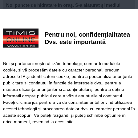
Noi puncte de hidratare în oraș. S-a alăturat și mediul
privat inițiativei Primăriei Timișoara
„Recidivă” la baza sportivă din Dacia. Primăria a ridicat
niște echipamente amplasate ilegal
Pentru noi, confidențialitatea
Lucrări ale SDM în Timișoara, astăzi, 8 august
Dvs. este importantă
Ce facem astăzi, 8 august 2026, în Timișoara?
Noi și partenerii noștri utilizăm tehnologii, cum ar fi modulele
Cum arată televizorul care schimbă serile de acasă, fără
cookie, și vă procesăm datele cu caracter personal, precum
complicații
adresele IP și identificatorii cookie, pentru a personaliza anunțurile
publicitare și conținutul în funcție de interesele dvs., pentru a
Nouă copaci căzuți, dintre care patru pe mașini, la
Timișoara, în urma furtunii
măsura eficiența anunțurilor și a conținutului și pentru a obține
informații despre publicul care a văzut anunțurile și conținutul.
Faceți clic mai jos pentru a vă da consimțământul privind utilizarea
acestei tehnologii și procesarea datelor dvs. cu caracter personal în
aceste scopuri. Vă puteți răzgândi și puteți schimba opțiunile în
SERVICII
Redactia
Folosinta Cookie-urilor
orice moment, revenind la acest site.
Termeni si conditii de utilizare
Politica de confidentialitate