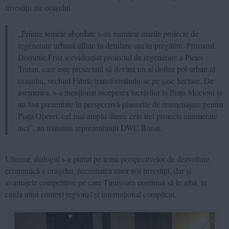
investiții ale orașului.
„Printre temele abordate s-au numărat marile proiecte de
regenerare urbană aflate în derulare sau în pregătire. Primarul
Dominic Fritz a evidențiat proiectul de regenerare a Pieței
Traian, care este proiectată să devină un al doilea pol urban al
orașului, vechiul Fabric transformându-se pe șase hectare. De
asemenea, s-a menționat începerea lucrărilor la Piața Mocioni și
au fost prezentate în perspectivă planurile de reamenajare pentru
Piața Operei, cel mai amplu dintre cele trei proiecte enumerate
aici”, au transmis reprezentanții DWC Banat.
Ulterior, dialogul s-a purtat pe tema perspectivelor de dezvoltare
economică a orașului, necesitatea unor noi investiții, dar și
avantajele competitive pe care Timișoara continuă să le aibă, în
ciuda unui context regional și internațional complicat.