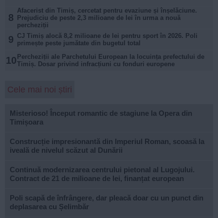
Afacerist din Timiș, cercetat pentru evaziune și înșelăciune.
8
Prejudiciu de peste 2,3 milioane de lei în urma a nouă
percheziții
CJ Timiș alocă 8,2 milioane de lei pentru sport în 2026. Poli
9
primește peste jumătate din bugetul total
Percheziții ale Parchetului European la locuința prefectului de
10
Timiș. Dosar privind infracțiuni cu fonduri europene
Cele mai noi știri
Misterioso! Început romantic de stagiune la Opera din
Timișoara
Construcție impresionantă din Imperiul Roman, scoasă la
iveală de nivelul scăzut al Dunării
Continuă modernizarea centrului pietonal al Lugojului.
Contract de 21 de milioane de lei, finanțat european
Poli scapă de înfrângere, dar pleacă doar cu un punct din
deplasarea cu Șelimbăr