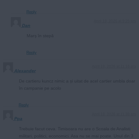
Reply
April 19, 2026 at 9:25 pm
Dan
Marș în stepă
Reply
April 18, 2026 at 11:16 am
Alexander
De cartieru kuncz nimic a și uitat de acel cartier umbla doar
în campanie pe acolo
Reply
April 18, 2026 at 11:38 am
Ppa
Trebuie facut ceva. Timisoara nu are o Scoala de Analisti
militari, politici, economici. Asa nu se mai poate. Unul din 3