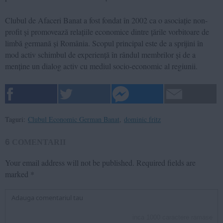
Clubul de Afaceri Banat a fost fondat în 2002 ca o asociație non-
profit și promovează relațiile economice dintre țările vorbitoare de
limbă germană și România. Scopul principal este de a sprijini în
mod activ schimbul de experiență în rândul membrilor și de a
menține un dialog activ cu mediul socio-economic al regiunii.
Taguri:
Clubul Economic German Banat
,
dominic fritz
6
COMENTARII
Your email address will not be published.
Required fields are
marked
*
inca
1000
caractere ramase