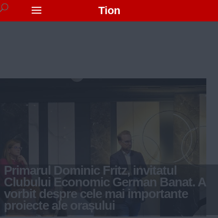
Tion
Primarul Dominic Fritz, invitatul
Clubului Economic German Banat. A
vorbit despre cele mai importante
proiecte ale orașului