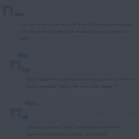
April 18, 2026 at 11:10 am
Alex
Fritz asta e un cretin. Inchide firme in Timisoara in fiecare
zi. E plin centrul de spatii de inchiriat din cauza acestui
cretin.
Reply
April 18, 2026 at 12:42 pm
Xxx
lăsînd deoparte modul de exprimare jenant, ce firme a
închis primăria ? alea care n-au plătit taxele ?
Reply
April 18, 2026 at 8:44 pm
AR
Ce pacat ca orice “Alex” poate debita asemenea
ignoranta (mai precis prostie, stupiditate)