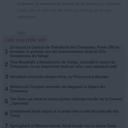
politicieni ar trebui sa fie analist sa ne explice pe intelesul
nostru De ce vom trai din ce in ce mai rau pe durata
nelimitata!
Reply
Cele mai citite știri
Zi-record la Centrul de Transfuzie din Timișoara. Peste 100 de
1
donatori în primele ore ale evenimentului dedicat Zilei
Donatorului de Sânge
Ziua Mondială a Donatorului de Sânge, marcată în avans la
2
Timișoara, cu un eveniment dedicat celor care salvează vieți
3
Variațiuni muzicale despre timp, la Filarmonica Banatul
Misterioso! Început romantic de stagiune la Opera din
4
Timișoara
Trei firme au intrat în cursa pentru ultimele lucrări de la Centrul
5
„Speranța”
Condamnat după injurii și scandal într-o sală de judecată din
6
Timiș
7
Springfield și Women'secret, două locații noi în Iulius Town