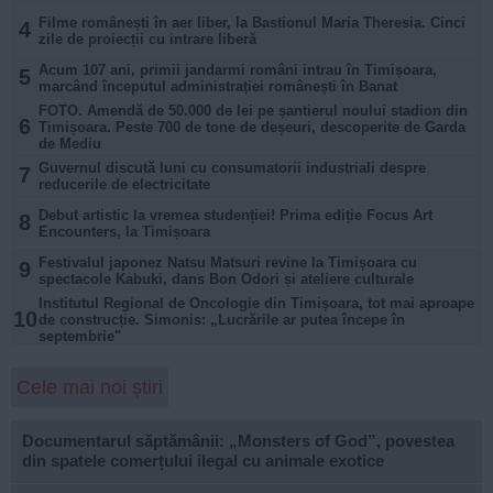
Filme românești în aer liber, la Bastionul Maria Theresia. Cinci
4
zile de proiecții cu intrare liberă
Acum 107 ani, primii jandarmi români intrau în Timișoara,
5
marcând începutul administrației românești în Banat
FOTO. Amendă de 50.000 de lei pe șantierul noului stadion din
6
Timișoara. Peste 700 de tone de deșeuri, descoperite de Garda
de Mediu
Guvernul discută luni cu consumatorii industriali despre
7
reducerile de electricitate
Debut artistic la vremea studenției! Prima ediție Focus Art
8
Encounters, la Timișoara
Festivalul japonez Natsu Matsuri revine la Timișoara cu
9
spectacole Kabuki, dans Bon Odori și ateliere culturale
Institutul Regional de Oncologie din Timișoara, tot mai aproape
10
de construcție. Simonis: „Lucrările ar putea începe în
septembrie"
Cele mai noi știri
Documentarul săptămânii: „Monsters of God”, povestea
din spatele comerțului ilegal cu animale exotice