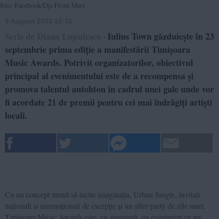
foto: Facebook/Djs From Mars
9 August 2023 10:31
Scris de Diana Lupulescu
Iulius Town găzduiește în 23
-
septembrie prima ediție a manifestării Timișoara
Music Awards. Potrivit organizatorilor, obiectivul
principal al evenimentului este de a recompensa și
promova talentul autohton în cadrul unei gale unde vor
fi acordate 21 de premii pentru cei mai îndrăgiți artiști
locali.
Cu un concept menit să incite imaginația, Urban Jungle, invitați
naționali și internaționali de excepție și un after party de zile mari,
Timișoara Music Awards este, cu siguranță, un eveniment ce nu