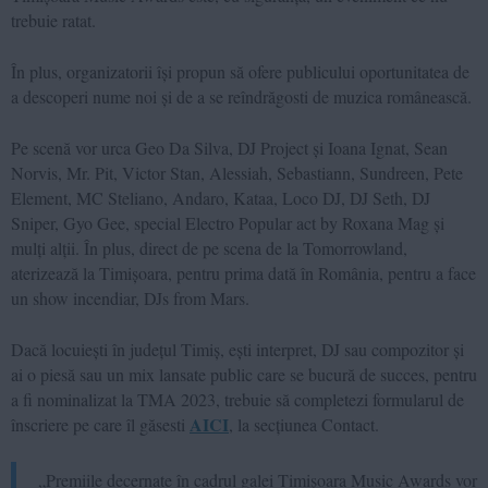
trebuie ratat.
În plus, organizatorii își propun să ofere publicului oportunitatea de
a descoperi nume noi și de a se reîndrăgosti de muzica românească.
Pe scenă vor urca Geo Da Silva, DJ Project și Ioana Ignat, Sean
Norvis, Mr. Pit, Victor Stan, Alessiah, Sebastiann, Sundreen, Pete
Element, MC Steliano, Andaro, Kataa, Loco DJ, DJ Seth, DJ
Sniper, Gyo Gee, special Electro Popular act by Roxana Mag și
mulți alții. În plus, direct de pe scena de la Tomorrowland,
aterizează la Timișoara, pentru prima dată în România, pentru a face
un show incendiar, DJs from Mars.
Dacă locuiești în județul Timiș, ești interpret, DJ sau compozitor și
ai o piesă sau un mix lansate public care se bucură de succes, pentru
a fi nominalizat la TMA 2023, trebuie să completezi formularul de
AICI
înscriere pe care îl găsesti
, la secțiunea Contact.
„Premiile decernate în cadrul galei Timișoara Music Awards vor