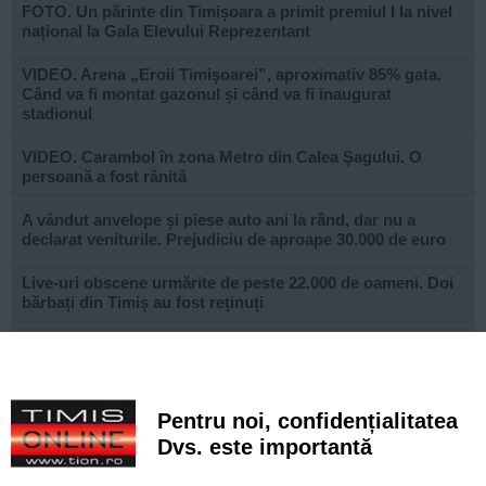
FOTO. Un părinte din Timișoara a primit premiul I la nivel
național la Gala Elevului Reprezentant
VIDEO. Arena „Eroii Timișoarei”, aproximativ 85% gata.
Când va fi montat gazonul și când va fi inaugurat
stadionul
VIDEO. Carambol în zona Metro din Calea Șagului. O
persoană a fost rănită
A vândut anvelope și piese auto ani la rând, dar nu a
declarat veniturile. Prejudiciu de aproape 30.000 de euro
Live-uri obscene urmărite de peste 22.000 de oameni. Doi
bărbați din Timiș au fost reținuți
Un elev și-a ucis bunicii, apoi a deschis focul într-un liceu
din Thailanda. Opt persoane au murit și mai multe au fost
rănite
Pentru noi, confidențialitatea
Noile sisteme de tarifare a rovinietei și TollRo intră în
Dvs. este importantă
vigoare pe 31 august. Noul plan de tarifare se aplică de la
1 octombrie