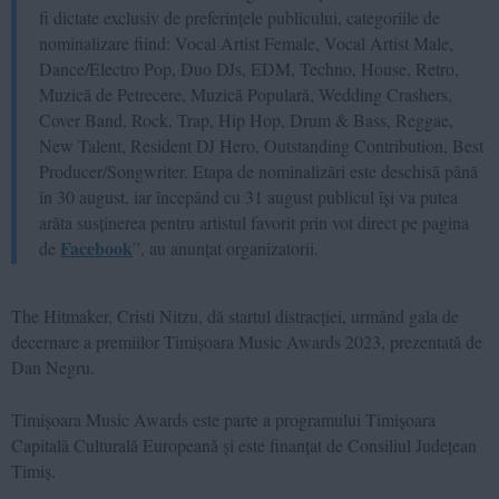
fi dictate exclusiv de preferințele publicului, categoriile de
nominalizare fiind: Vocal Artist Female, Vocal Artist Male,
Dance/Electro Pop, Duo DJs, EDM, Techno, House, Retro,
Muzică de Petrecere, Muzică Populară, Wedding Crashers,
Cover Band, Rock, Trap, Hip Hop, Drum & Bass, Reggae,
New Talent, Resident DJ Hero, Outstanding Contribution, Best
Producer/Songwriter. Etapa de nominalizări este deschisă până
în 30 august, iar începând cu 31 august publicul își va putea
arăta susținerea pentru artistul favorit prin vot direct pe pagina
Facebook
de
”, au anunțat organizatorii.
The Hitmaker, Cristi Nitzu, dă startul distracției, urmând gala de
decernare a premiilor Timișoara Music Awards 2023, prezentată de
Dan Negru.
Timișoara Music Awards este parte a programului Timișoara
Capitală Culturală Europeană și este finanțat de Consiliul Județean
Timiș.