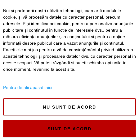
FOTO. Copiii din zona Orșova se pot bucura de un loc de
Noi și partenerii noștri utilizăm tehnologii, cum ar fi modulele
joacă complet modernizat
cookie, și vă procesăm datele cu caracter personal, precum
adresele IP și identificatorii cookie, pentru a personaliza anunțurile
VIDEO. STPT a frezat peste 25 de kilometri de linii de
publicitare și conținutul în funcție de interesele dvs., pentru a
tramvai. Lațcău: „Călătoria va deveni mult mai
confortabilă”
măsura eficiența anunțurilor și a conținutului și pentru a obține
informații despre publicul care a văzut anunțurile și conținutul.
Faceți clic mai jos pentru a vă da consimțământul privind utilizarea
acestei tehnologii și procesarea datelor dvs. cu caracter personal în
aceste scopuri. Vă puteți răzgândi și puteți schimba opțiunile în
SERVICII
Redactia
Folosinta Cookie-urilor
orice moment, revenind la acest site.
Termeni si conditii de utilizare
Politica de confidentialitate
Pentru detalii apasati aici
Regulament postare și moderare comentarii
NU SUNT DE ACORD
SUNT DE ACORD
Timiș Online