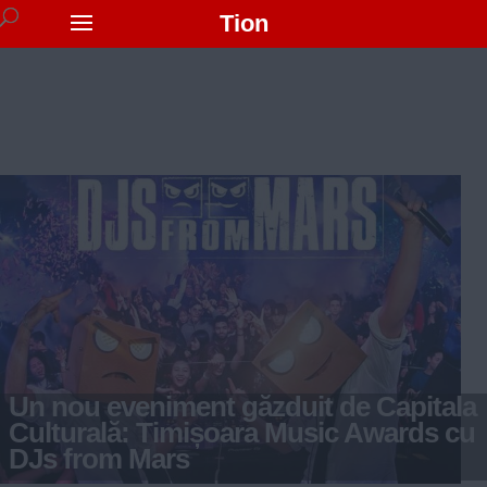
Tion
Un nou eveniment găzduit de Capitala
Culturală: Timișoara Music Awards cu
DJs from Mars