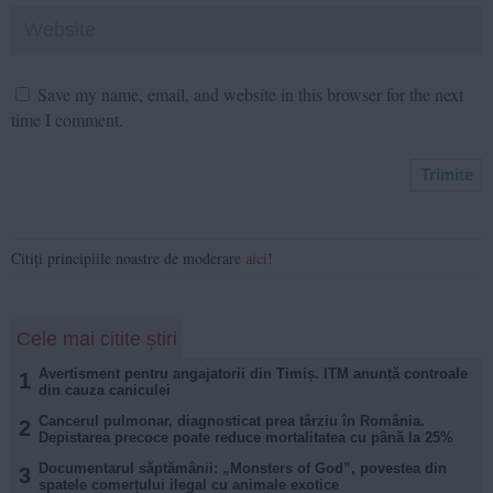
Save my name, email, and website in this browser for the next
time I comment.
Citiți principiile noastre de moderare
aici
!
Cele mai citite știri
Avertisment pentru angajatorii din Timiș. ITM anunță controale
1
din cauza caniculei
Cancerul pulmonar, diagnosticat prea târziu în România.
2
Depistarea precoce poate reduce mortalitatea cu până la 25%
Documentarul săptămânii: „Monsters of God”, povestea din
3
spatele comerțului ilegal cu animale exotice