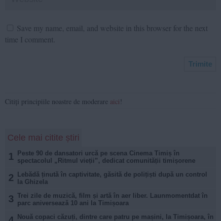
Save my name, email, and website in this browser for the next
time I comment.
Citiți principiile noastre de moderare
aici
!
Cele mai citite știri
Peste 90 de dansatori urcă pe scena Cinema Timiș în
1
spectacolul „Ritmul vieții”, dedicat comunității timișorene
Lebădă ținută în captivitate, găsită de polițiști după un control
2
la Ghizela
Trei zile de muzică, film și artă în aer liber. Launmomentdat în
3
parc aniversează 10 ani la Timișoara
Nouă copaci căzuți, dintre care patru pe mașini, la Timișoara, în
4