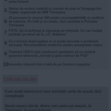
urma furtunii
Atelier de scriere creativă și concert de pian la Sinagoga din
5
Cetate, organizate de UMF Timișoara
15 persoane în vizorul ANI pentru incompatibilități și conflicte
6
de interese. Pe listă și un medic, fost candidat la Primăria
Timișoara
FOTO. De la bullying la siguranța pe trotinetă. Ce i-au învățat
7
polițiștii pe elevii de la „I.C. Brătianu”
Ce e normal după naștere și ce poate ascunde o problemă
8
serioasă. Recomandările medicilor pentru proaspetele mame
Tineretul USR îi cere conducerii partidului să nu susțină
9
guvernul tehnocrat „format și girat indirect de PSD”
10
Incendiu izbucnit într-o hală de pe Centura Lugojului
Cele mai noi știri
Cum arată televizorul care schimbă serile de acasă, fără
complicații
Nouă copaci căzuți, dintre care patru pe mașini, la
Timișoara, în urma furtunii