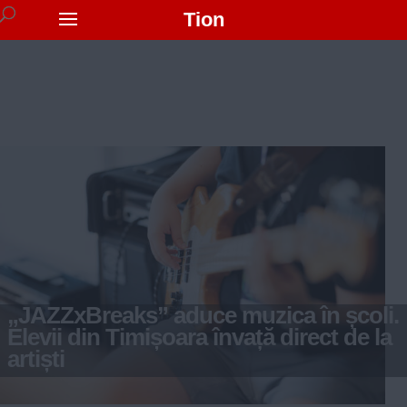
Tion
„JAZZxBreaks” aduce muzica în școli.
Elevii din Timișoara învață direct de la
artiști