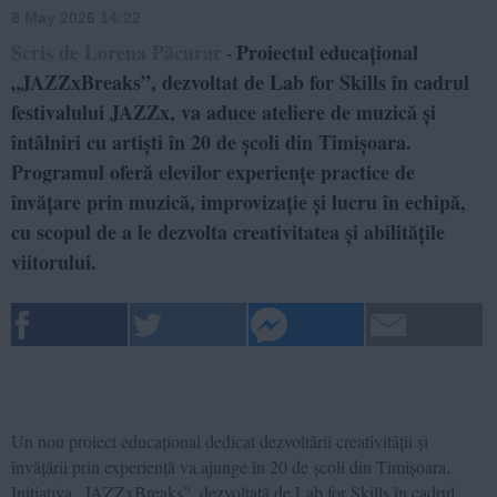
8 May 2026 14:22
Scris de Lorena Păcurar
Proiectul educațional
-
„JAZZxBreaks”, dezvoltat de Lab for Skills în cadrul
festivalului JAZZx, va aduce ateliere de muzică și
întâlniri cu artiști în 20 de școli din Timișoara.
Programul oferă elevilor experiențe practice de
învățare prin muzică, improvizație și lucru în echipă,
cu scopul de a le dezvolta creativitatea și abilitățile
viitorului.
Un nou proiect educațional dedicat dezvoltării creativității și
învățării prin experiență va ajunge în 20 de școli din Timișoara.
Inițiativa „JAZZxBreaks”, dezvoltată de Lab for Skills în cadrul