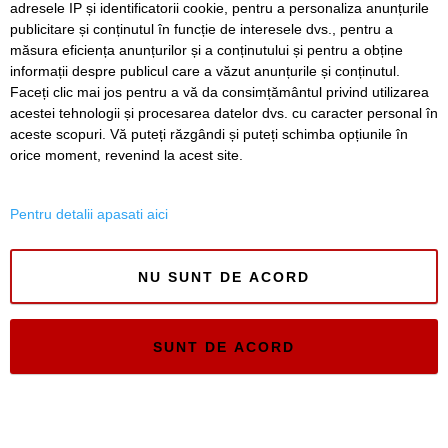
adresele IP și identificatorii cookie, pentru a personaliza anunțurile
Un elev și-a ucis bunicii, apoi a deschis focul într-un liceu
publicitare și conținutul în funcție de interesele dvs., pentru a
din Thailanda. Opt persoane au murit și mai multe au fost
rănite
măsura eficiența anunțurilor și a conținutului și pentru a obține
informații despre publicul care a văzut anunțurile și conținutul.
Faceți clic mai jos pentru a vă da consimțământul privind utilizarea
acestei tehnologii și procesarea datelor dvs. cu caracter personal în
aceste scopuri. Vă puteți răzgândi și puteți schimba opțiunile în
SERVICII
Redactia
Folosinta Cookie-urilor
orice moment, revenind la acest site.
Termeni si conditii de utilizare
Politica de confidentialitate
Pentru detalii apasati aici
Regulament postare și moderare comentarii
NU SUNT DE ACORD
SUNT DE ACORD
Timiș Online
ISSN 3008-2323
ISSN-L 3008-2323