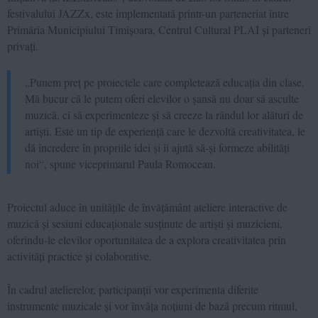
festivalului JAZZx, este implementată printr-un parteneriat între
Primăria Municipiului Timișoara, Centrul Cultural PLAI și parteneri
privați.
„
Punem
preț
pe
proiectele
care
completează
educația
din
clase
.
Mă
bucur
că
le
putem
oferi
elevilor
o
șansă
nu
doar
să
asculte
muzică
, ci
să
experimenteze
și
să
creeze
la
rândul
lor
alături
de
artiști
. Este un tip de
experiență
care le
dezvoltă
creativitatea
, le
dă
încredere
în
propriile
idei
și
îi
ajută
să-și
formeze
abilități
noi
“, spune viceprimarul Paula Romocean.
Proiectul aduce în unitățile de învățământ ateliere interactive de
muzică și sesiuni educaționale susținute de artiști și muzicieni,
oferindu-le elevilor oportunitatea de a explora creativitatea prin
activități practice și colaborative.
În cadrul atelierelor, participanții vor experimenta diferite
instrumente muzicale și vor învăța noțiuni de bază precum ritmul,