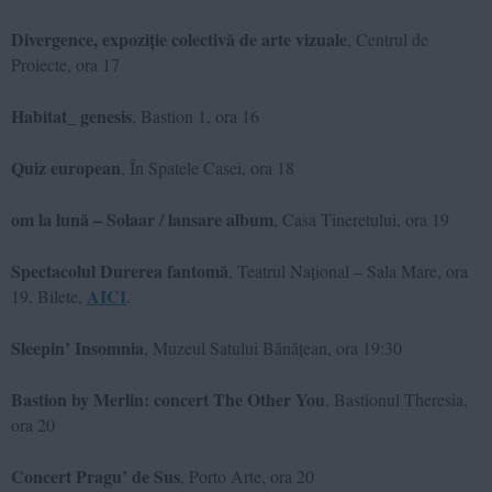
Divergence, expoziție colectivă de arte vizuale
, Centrul de
Proiecte, ora 17
Habitat_ genesis
, Bastion 1, ora 16
Quiz european
, În Spatele Casei, ora 18
om la lună – Solaar / lansare album
, Casa Tineretului, ora 19
Spectacolul Durerea fantomă
, Teatrul Național – Sala Mare, ora
AICI
19. Bilete,
.
Sleepin’ Insomnia
, Muzeul Satului Bănățean, ora 19:30
Bastion by Merlin: concert The Other You
, Bastionul Theresia,
ora 20
Concert Pragu’ de Sus
, Porto Arte, ora 20