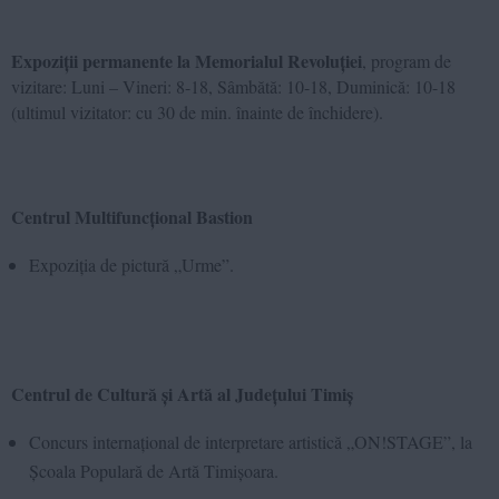
Expoziții permanente la Memorialul Revoluției
, program de
vizitare: Luni – Vineri: 8-18, Sâmbătă: 10-18, Duminică: 10-18
(ultimul vizitator: cu 30 de min. înainte de închidere).
Centrul Multifuncțional Bastion
Expoziția de pictură „Urme”.
Centrul de Cultură și Artă al Județului Timiș
Concurs internațional de interpretare artistică „ON!STAGE”, la
Școala Populară de Artă Timișoara.