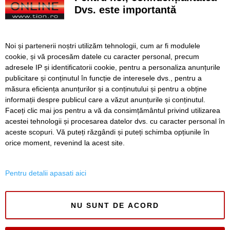
Dvs. este importantă
Camion cu 6.000 de litri de hipoclorit răsturnat la Coșava.
Autoritățile au izolat zona
Noi și partenerii noștri utilizăm tehnologii, cum ar fi modulele
Sculptura Anului, la Timișoara. Când începe votul pentru
cookie, și vă procesăm datele cu caracter personal, precum
Premiul Peter Jecza, în valoare de 8.000 de euro
adresele IP și identificatorii cookie, pentru a personaliza anunțurile
publicitare și conținutul în funcție de interesele dvs., pentru a
Canicula accentuează seceta în Banat. Debitele râurilor
continuă să scadă
măsura eficiența anunțurilor și a conținutului și pentru a obține
informații despre publicul care a văzut anunțurile și conținutul.
Faceți clic mai jos pentru a vă da consimțământul privind utilizarea
acestei tehnologii și procesarea datelor dvs. cu caracter personal în
aceste scopuri. Vă puteți răzgândi și puteți schimba opțiunile în
SERVICII
Redactia
Folosinta Cookie-urilor
orice moment, revenind la acest site.
Termeni si conditii de utilizare
Politica de confidentialitate
Pentru detalii apasati aici
Regulament postare și moderare comentarii
NU SUNT DE ACORD