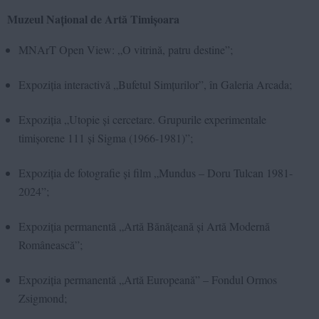
Muzeul Național de Artă Timișoara
MNArT Open View: „O vitrină, patru destine”;
Expoziția interactivă „Bufetul Simțurilor”, în Galeria Arcada;
Expoziția „Utopie și cercetare. Grupurile experimentale
timișorene 111 și Sigma (1966-1981)”;
Expoziția de fotografie și film „Mundus – Doru Tulcan 1981-
2024”;
Expoziția permanentă „Artă Bănățeană și Artă Modernă
Românească”;
Expoziția permanentă „Artă Europeană” – Fondul Ormos
Zsigmond;