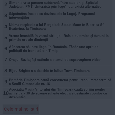
Simonis vrea parcare subterană între stadion și Spitalul
2
Județean. PMT: „Interzisă prin lege", dar există alternative
Săptămâna începe cu dezinsecție la Lugoj. Programul
3
intervențiilor
Ultima respirație a lui Pergolesi: Stabat Mater în Biserica Sf.
4
Ecaterina, la Timișoara
Vreme instabilă în vestul țării, joi. Rafale puternice și furtuni la
5
primele ore ale dimineții
A încercat să intre ilegal în România. Tânăr turc oprit de
6
polițiștii de frontieră din Timiș
7
Orașul Buziaș își extinde sistemul de supraveghere video
8
Bijou Brigitte s-a deschis în Iulius Town Timișoara
Primăria Timișoara caută constructor pentru reabilitarea termică
9
a Școlii Gimnaziale nr. 16
Asociația Magia Viitorului din Timișoara caută sprijin pentru
10
achiziția a 30 de scaune rulante electrice destinate copiilor cu
dizabilități
Cele mai noi știri