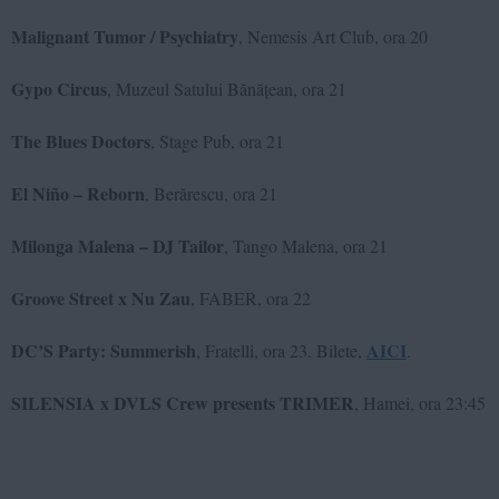
Malignant Tumor / Psychiatry
, Nemesis Art Club, ora 20
Gypo Circus
, Muzeul Satului Bănățean, ora 21
The Blues Doctors
, Stage Pub, ora 21
El Niño – Reborn
, Berărescu, ora 21
Milonga Malena – DJ Tailor
, Tango Malena, ora 21
Groove Street x Nu Zau
, FABER, ora 22
DC’S Party: Summerish
AICI
, Fratelli, ora 23. Bilete,
.
SILENSIA x DVLS Crew presents TRIMER
, Hamei, ora 23:45