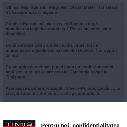
Ultima respirație a lui Pergolesi: Stabat Mater în Biserica
Sf. Ecaterina, la Timișoara
Comisia Europeană avertizează România după
modificarea legii decarbonizării. Pot exista consecințe
financiare
După aproape patru ani de lucrări, proiectul de
modernizare a Școlii Gimnaziale din Dudeștii Noi a ajuns
la final
Cu un ghiozdan donat, puteți ajuta un copil să înceapă
anul școlar cu tot ce are nevoie. Campania revine la
Timișoara
Avansează șantierul Pasajului Slavici–Polonă. Lațcău: „La
sfârșitul anului viitor vom circula pe podurile noi”
VIDEO. Din toamnă, încă 324 de locuri de cazare pentru
studenții UVT. Două cămine noi sunt aproape gata
Lipsă de kerosen pe Aeroportul Arad. Unele avioane sunt
Pentru noi, confidențialitatea
nevoite să facă escală