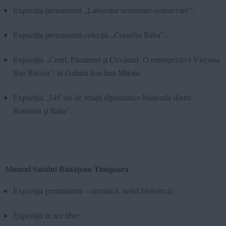
Expoziția permanentă „Laborator restaurare-conservare”;
Expoziția permanentă colecția „Corneliu Baba”.:
Expoziția „Cerul, Pământul și Cuvântul. O retrospectivă Virginia
Baz Baroiu”, în Galeria Ioachim Miloia;
Expoziția „145 ani de relații diplomatice bilaterale dintre
România și Italia”.
Muzeul Satului Bănățean Timișoara
Expoziția permanentă – ceramică, holul bibliotecii;
Expoziția în aer liber;