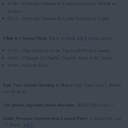
18:00 – Festivalul Filmului de Limbă Portugheză: Pisicile nu
amețesc
20:15 – Festivalul Filmului de Limbă Portugheză: Leghe
Filme la Cinema Timiș
AICI
. Bilete și detalii
sau la casierie:
15:30 – Mari pictori pe ecran. Van Gogh: Poeți și amanți
18:00 – Chipurile lui Charlie. Chaplin: Spirit of the Tramp
20:00 – Modern Times
Epic Vara Grand Opening w/ Rares
, Epic Vara, ora 17. Biletul
este 80 de lei.
Tur ghidat, expoziția Ștefan Bertalan
, ISHO Office, ora 17
Guilty Pressure Soundsystem Launch Party
, L’iziera Park, ora
AICI
17. Bilete,
.