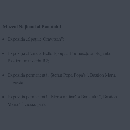
Muzeul Național al Banatului
Expoziția „Spațiile Oravitzan”;
Expoziția „Femeia Belle Époque: Frumusețe și Eleganță”,
Bastion, mansarda B2;
Expoziția permanentă „Ștefan Popa Popa’s”, Bastion Maria
Theresia;
Expoziția permanentă „Istoria militară a Banatului”, Bastion
Maria Theresia, parter.