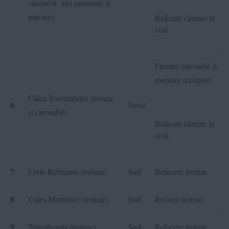
carosabil, alei pietonale și
parcare)
Ridicare cămine la
cotă.
Frezare carosabil și
montare receptori.
Calea Torontalului (trotuar
6
Nord
și carosabil)
Ridicare cămine la
cotă.
7
Liviu Rebreanu (trotuar)
Sud
Refacere trotuar.
8
Calea Martirilor (trotuar)
Sud
Refacre trotuar.
9
Transilvania (trotuar)
Sud
Refacere trotuar.