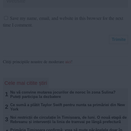
Save my name, email, and website in this browser for the next
time I comment.
Citiți principiile noastre de moderare
aici
!
Cele mai citite știri
Nu vă convine mutarea jocurilor de noroc în zona Sulina?
1
Puteți participa la dezbatere
Ce sumă a plătit Taylor Swift pentru nunta sa primăriei din New
2
York
Noi restricții de circulație în Timișoara, de luni. O nouă etapă de
3
Rebreanu și intervenții la linia de tramvai pe lângă prefectură
Primăria Timișoara confirmă: vrea să mute păcănelele doar în