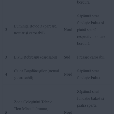
bordură.
Săpătură strat
fundație balast și
Luminița Boțoc 3 (parcare,
2
Nord
piatră spartă,
trotuar și carosabil)
respectiv montare
bordură.
3
Liviu Rebreanu (carosabil)
Sud
Frezare carosabil.
Calea Bogdăneștilor (trotual
Săpătură strat
4
Nord
și carosabil)
fundație balast.
Săpătură strat
fundație balast și
Zona Colegiului Tehnic
piatră spartă.
”Ion Mincu” (trotuar,
5
Nord