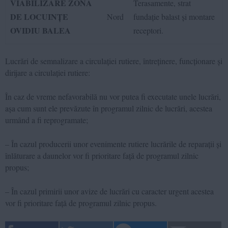
VIABILIZARE ZONA
Terasamente, strat
DE LOCUINȚE
Nord
fundație balast și montare
OVIDIU BALEA
receptori.
Lucrări de s
emnalizare a circulației rutiere, întreținere, funcționare și
dirijare a circulației rutiere:
În caz de vreme nefavorabilă nu vor putea fi executate unele lucrări,
așa cum sunt ele prevăzute în programul zilnic de lucrări, acestea
urmând a fi reprogramate;
– În cazul producerii unor evenimente rutiere lucrările de reparații și
înlăturare a daunelor vor fi prioritare față de programul zilnic
propus;
– În cazul primirii unor avize de lucrări cu caracter urgent acestea
vor fi prioritare față de programul zilnic propus.