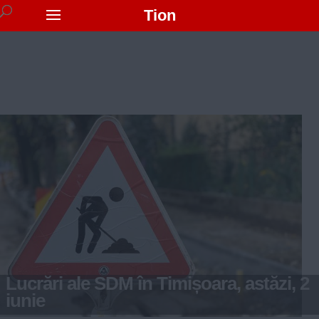
Tion
Lucrări ale SDM în Timișoara, astăzi, 2
iunie