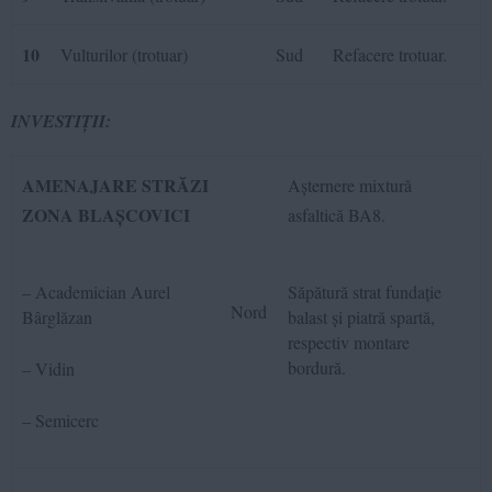
10
Vulturilor (trotuar)
Sud
Refacere trotuar.
INVESTIȚII:
AMENAJARE STRĂZI
Așternere mixtură
ZONA BLAȘCOVICI
asfaltică BA8.
– Academician Aurel
Săpătură strat fundație
Nord
Bârglăzan
balast și piatră spartă,
respectiv montare
bordură.
– Vidin
– Semicerc