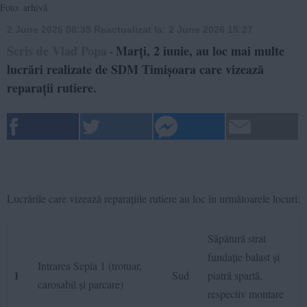
Foto: arhivă
2 June 2026 08:35
Reactualizat la:
2 June 2026 15:27
Scris de Vlad Popa
Marți, 2 iunie, au loc mai multe
-
lucrări realizate de SDM Timișoara care vizează
reparații rutiere.
Lucrările care vizează reparațiile rutiere au loc în următoarele locuri:
Săpătură strat
fundație balast și
Intrarea Sepia 1 (trotuar,
1
Sud
piatră spartă,
carosabil și parcare)
respectiv montare