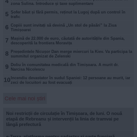
4
zona Sulina. Introduce și taxe suplimentare
Șofer băut și fără permis, reținut la Lugoj după un control în
5
trafic
Copiii sunt invitați să devină „Un stol de păsări” la Ziua
6
Timișoarei
Mașină de 22.000 de euro, căutată de autoritățile din Spania,
7
descoperită la frontiera Moravița
Președintele Nicușor Dan merge miercuri la Kiev. Va participa la
8
summitul organizat de Zelenski
Doliu în comunitatea medicală din Timișoara. A murit dr.
9
Narcisa Nicolescu
Incendiu devastator în sudul Spaniei: 12 persoane au murit, iar
10
zeci de locuitori au fost evacuați
Cele mai noi știri
Noi restricții de circulație în Timișoara, de luni. O nouă
etapă de Rebreanu și intervenții la linia de tramvai pe
lângă prefectură
e-Terra, platforma pentru cadastru și carte funciară,