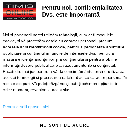
Când va fi montat gazonul și când va fi inaugurat
Pentru noi, confidențialitatea
stadionul
Dvs. este importantă
VIDEO. Carambol în zona Metro din Calea Șagului. O
persoană a fost rănită
Noi și partenerii noștri utilizăm tehnologii, cum ar fi modulele
A vândut anvelope și piese auto ani la rând, dar nu a
cookie, și vă procesăm datele cu caracter personal, precum
declarat veniturile. Prejudiciu de aproape 30.000 de euro
adresele IP și identificatorii cookie, pentru a personaliza anunțurile
publicitare și conținutul în funcție de interesele dvs., pentru a
Live-uri obscene urmărite de peste 22.000 de oameni. Doi
bărbați din Timiș au fost reținuți
măsura eficiența anunțurilor și a conținutului și pentru a obține
informații despre publicul care a văzut anunțurile și conținutul.
Faceți clic mai jos pentru a vă da consimțământul privind utilizarea
acestei tehnologii și procesarea datelor dvs. cu caracter personal în
aceste scopuri. Vă puteți răzgândi și puteți schimba opțiunile în
SERVICII
Redactia
Folosinta Cookie-urilor
orice moment, revenind la acest site.
Termeni si conditii de utilizare
Politica de confidentialitate
Pentru detalii apasati aici
Regulament postare și moderare comentarii
NU SUNT DE ACORD