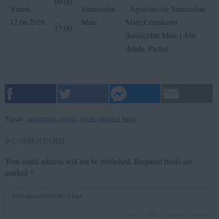
09:00
Vineri,
Sânnicolau
, Agricolosole Sannicolau
–
12.06.2026
Mare
Mare,Cerealcom
17:00
Sannicolau Mare | Alte
detalii: Partial
Taguri:
intreruperi curent
,
retele electrice banat
0
COMENTARII
Your email address will not be published.
Required fields are
marked
*
inca
1000
caractere ramase