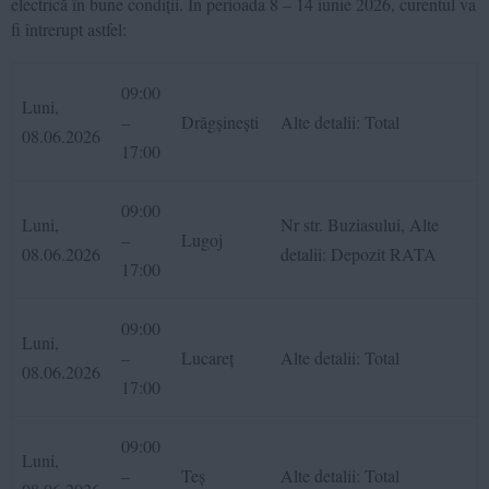
electrică în bune condiții. În perioada 8 – 14 iunie 2026, curentul va
fi întrerupt astfel:
09:00
Luni,
–
Drăgșinești
Alte detalii: Total
08.06.2026
17:00
09:00
Luni,
Nr str. Buziasului, Alte
–
Lugoj
08.06.2026
detalii: Depozit RATA
17:00
09:00
Luni,
–
Lucareț
Alte detalii: Total
08.06.2026
17:00
09:00
Luni,
–
Teș
Alte detalii: Total