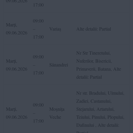
09.06.2026
17:00
09:00
Marți,
–
Variaș
Alte detalii: Partial
09.06.2026
17:00
Nr Str Tineretului,
09:00
Marți,
Nuferilor, Bisericii,
–
Sânandrei
09.06.2026
Primaverii, Batana, Alte
17:00
detalii: Partial
Nr str. Bradului, Ulmului,
Zadiei, Castanului,
09:00
Marți,
Moșnița
Stejarului, Artarului,
–
09.06.2026
Veche
Teiului, Pinului, Plopului,
17:00
Dafinului , Alte detalii:
Partial