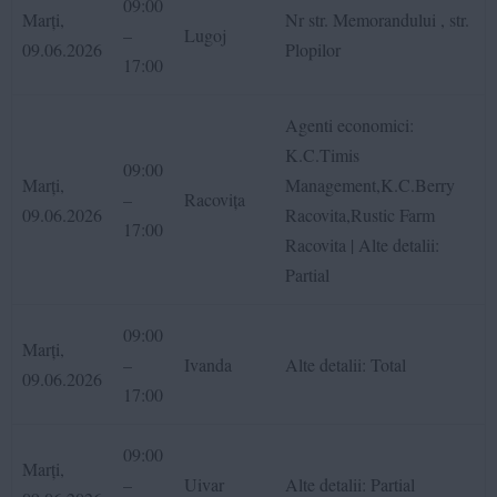
09:00
Marți,
Nr str. Memorandului , str.
–
Lugoj
09.06.2026
Plopilor
17:00
Agenti economici:
K.C.Timis
09:00
Marți,
Management,K.C.Berry
–
Racovița
09.06.2026
Racovita,Rustic Farm
17:00
Racovita | Alte detalii:
Partial
09:00
Marți,
–
Ivanda
Alte detalii: Total
09.06.2026
17:00
09:00
Marți,
–
Uivar
Alte detalii: Partial