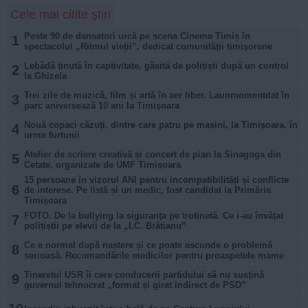
Cele mai citite știri
Peste 90 de dansatori urcă pe scena Cinema Timiș în
1
spectacolul „Ritmul vieții”, dedicat comunității timișorene
Lebădă ținută în captivitate, găsită de polițiști după un control
2
la Ghizela
Trei zile de muzică, film și artă în aer liber. Launmomentdat în
3
parc aniversează 10 ani la Timișoara
Nouă copaci căzuți, dintre care patru pe mașini, la Timișoara, în
4
urma furtunii
Atelier de scriere creativă și concert de pian la Sinagoga din
5
Cetate, organizate de UMF Timișoara
15 persoane în vizorul ANI pentru incompatibilități și conflicte
6
de interese. Pe listă și un medic, fost candidat la Primăria
Timișoara
FOTO. De la bullying la siguranța pe trotinetă. Ce i-au învățat
7
polițiștii pe elevii de la „I.C. Brătianu”
Ce e normal după naștere și ce poate ascunde o problemă
8
serioasă. Recomandările medicilor pentru proaspetele mame
Tineretul USR îi cere conducerii partidului să nu susțină
9
guvernul tehnocrat „format și girat indirect de PSD”