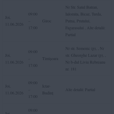
Nr Str. Satul Batran,
09:00
Ialomita, Bicaz, Turda,
Joi,
–
Giroc
Putna, Prutului,
11.06.2026
17:00
Fagarasului , Alte detalii:
Partial
Nr str. Semenic (p), , Nr
09:00
Joi,
str. Gheorghe Lazar (p), ,
–
Timișoara
11.06.2026
Nr b-dul Liviu Rebreanu
17:00
nr. 181
09:00
Joi,
Ictar-
–
Alte detalii: Partial
11.06.2026
Budinț
17:00
09:00
Joi,