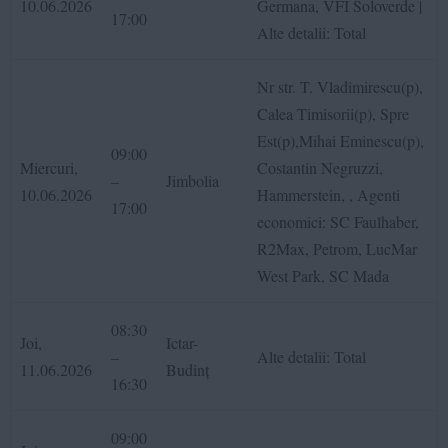
10.06.2026
Germana, VFI Soloverde |
17:00
Alte detalii: Total
Nr str. T. Vladimirescu(p),
Calea Timisorii(p), Spre
Est(p),Mihai Eminescu(p),
09:00
Miercuri,
Costantin Negruzzi,
–
Jimbolia
10.06.2026
Hammerstein, , Agenti
17:00
economici: SC Faulhaber,
R2Max, Petrom, LucMar
West Park, SC Mada
08:30
Joi,
Ictar-
–
Alte detalii: Total
11.06.2026
Budinț
16:30
09:00