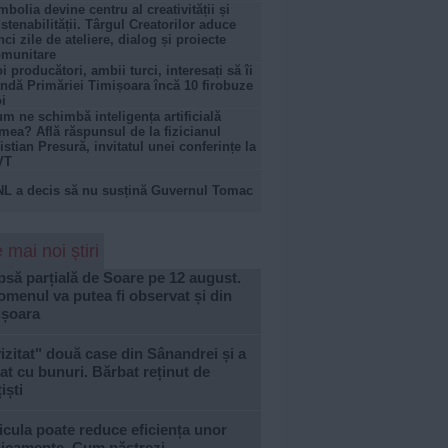
mbolia devine centru al creativității și
stenabilității. Târgul Creatorilor aduce
nci zile de ateliere, dialog și proiecte
munitare
i producători, ambii turci, interesați să îi
ndă Primăriei Timișoara încă 10 firobuze
i
m ne schimbă inteligența artificială
mea? Află răspunsul de la fizicianul
istian Presură, invitatul unei conferințe la
VT
L a decis să nu susțină Guvernul Tomac
 mai noi știri
psă parțială de Soare pe 12 august.
menul va putea fi observat și din
ișoara
izitat" două case din Sânandrei și a
at cu bunuri. Bărbat reținut de
iști
cula poate reduce eficiența unor
icamente. Cum păstrezi