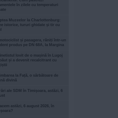
amentele în zilele cu temperaturi
cate
ptea Muzeelor la Charlottenburg:
ee istorice, tururi ghidate și tir cu
l
otociclist și pasagera, răniți într-un
ident produs pe DN 68A, la Margina
inetistul lovit de o mașină în Lugoj
băut și a devenit recalcitrant cu
iștii
mbarea la Față, o sărbătoare de
nă divină
ări ale SDM în Timișoara, astăzi, 6
ust
acem astăzi, 6 august 2026, în
ișoara?