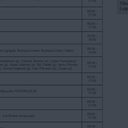
Tână
Lugo