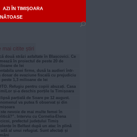
AZI ÎN TIMIȘOARA
ĂNĂTOASE
 mai citite știri
că două străzi asfaltate în Blașcovici. Ce
mează în proiectul de peste 20 de
lioane de lei
ntabila unei firme, dusă la audieri într-
 dosar de evaziune fiscală cu prejudiciu
 peste 1,3 milioane de lei
TO. Refugiu pentru copiii abuzați. Casa
imiLor și-a deschis porțile la Timișoara
lipsă parțială de Soare pe 12 august.
nomenul va putea fi observat și din
mișoara
ste nevoie de mai multe femei în
litică?”. Interviu cu Cornelia-Elena
cicoi, prefectul județului Timiș
olențe în Belfast după un atac în plină
radă al unui refugiat. Sunt afectați și
omâni