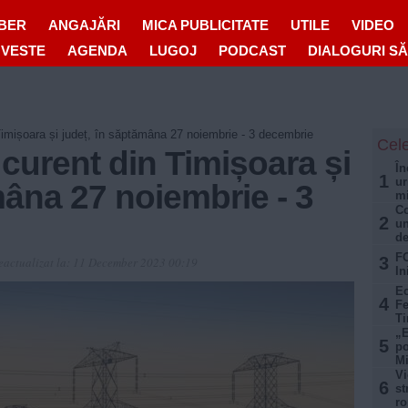
IBER
ANGAJĂRI
MICA PUBLICITATE
UTILE
VIDEO
OVESTE
AGENDA
LUGOJ
PODCAST
DIALOGURI S
 Timișoara și județ, în săptămâna 27 noiembrie - 3 decembrie
Cele
 curent din Timișoara și
În
1
ur
mâna 27 noiembrie - 3
mi
Co
2
un
de
FO
3
eactualizat la:
11 December 2023 00:19
In
Ec
4
Fe
Ti
„E
5
po
Mi
Vi
6
st
r