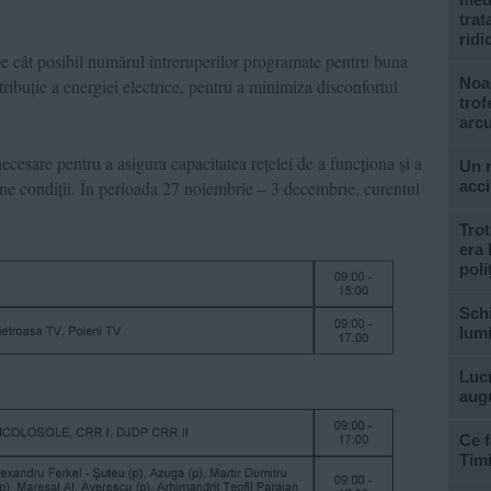
trat
ridi
pe cât posibil numărul întreruperilor programate pentru buna
Noa
stribuție a energiei electrice, pentru a minimiza disconfortul
trof
arcu
necesare pentru a asigura capacitatea rețelei de a funcționa și a
Un m
bune condiții. În perioada 27 noiembrie – 3 decembrie, curentul
acc
Trot
era 
poliț
Schi
lumi
Lucr
aug
Ce f
Tim