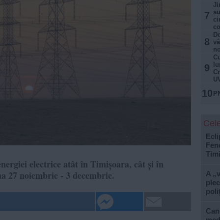
Ji
su
7
ci
co
Do
8
vâ
no
Cu
lu
9
Cr
U
10
PN
Cele
Ecli
Feno
Tim
ergiei electrice atât în Timișoara, cât și în
âna 27 noiembrie - 3 decembrie.
A „v
plec
poliț
Cani
med