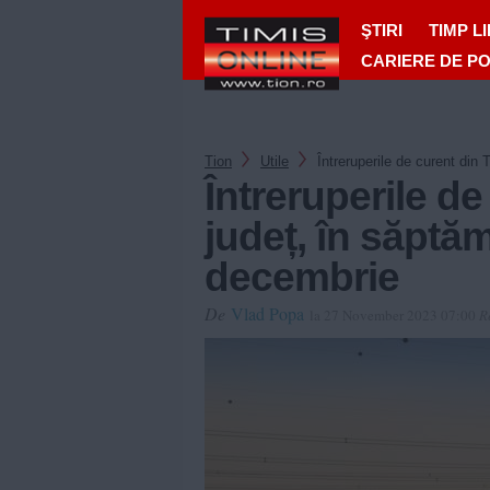
ŞTIRI
TIMP L
CARIERE DE P
Tion
Utile
Întreruperile de curent din
Întreruperile de
județ, în săptă
decembrie
De
Vlad Popa
la 27 November 2023 07:00
R