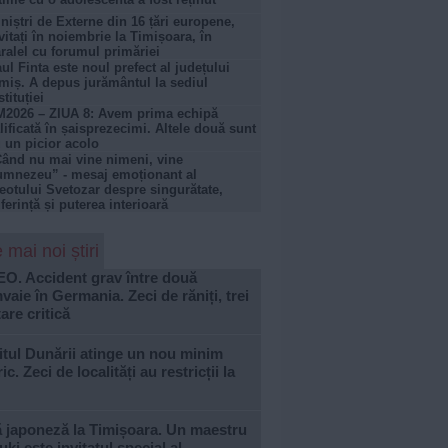
niștri de Externe din 16 țări europene,
vitați în noiembrie la Timișoara, în
ralel cu forumul primăriei
ul Finta este noul prefect al județului
miș. A depus jurământul la sediul
stituției
2026 – ZIUA 8: Avem prima echipă
lificată în șaisprezecimi. Altele două sunt
 un picior acolo
ând nu mai vine nimeni, vine
mnezeu” - mesaj emoționant al
eotului Svetozar despre singurătate,
ferință și puterea interioară
 mai noi știri
EO. Accident grav între două
vaie în Germania. Zeci de răniți, trei
tare critică
tul Dunării atinge un nou minim
ric. Zeci de localități au restricții la
ă japoneză la Timișoara. Un maestru
ki este invitatul special al