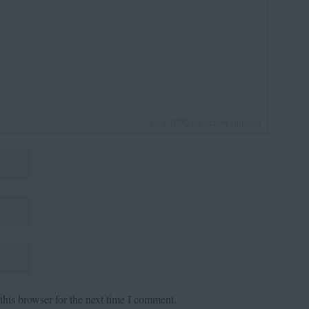
inca
1000
caractere ramase
his browser for the next time I comment.