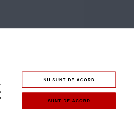
NU SUNT DE ACORD
P
a
u
SUNT DE ACORD
e și
ii