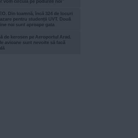
or vom circula pe podurile noi”
O. Din toamnă, încă 324 de locuri
azare pentru studenții UVT. Două
ine noi sunt aproape gata
ă de kerosen pe Aeroportul Arad.
e avioane sunt nevoite să facă
ală