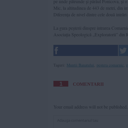
pe unde pătrunde şi pârâul Ponicova, şi o 
Mic, la altitudinea de 443 de metri, din 
Diferența de nivel dintre cele două intrări
La gura peșterii dinspre intrarea Comarni
Asociaţia Speologică „Exploratorii” din Reş
Taguri:
Muntii Banatului
,
pestera comarnic
,
r
1
COMENTARII
Your email address will not be published.