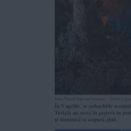
Foto: Parcul Național Semenic – Cheile Caraș
În 5 aprilie, se redeschide sezon
Turiștii au acces în peșteră în per
și duminică se asigură ghid.