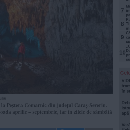
Mi
7
in
pa
Pa
8
Ti
in
CM
9
ca
cu
„C
Du
10
pr
su
Cele
VID
tram
în s
ului
Debi
ul la Peștera Comarnic din județul Caraș-Severin.
isto
ioada aprilie – septembrie, iar în zilele de sâmbătă
apă
Var
Kabu