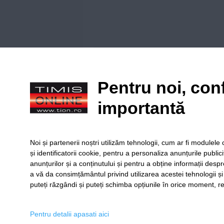
Citiți principiile noastre de moderare
aici
!
Pentru noi, conf
importantă
Ionion
Și când se deschide autostrada
Noi și partenerii noștri utilizăm tehnologii, cum ar fi module
Reply
și identificatorii cookie, pentru a personaliza anunțurile public
anunțurilor și a conținutului și pentru a obține informații despr
a vă da consimțământul privind utilizarea acestei tehnologii ș
puteți răzgândi și puteți schimba opțiunile în orice moment, re
SERVICII
Redact
Pentru detalii apasati aici