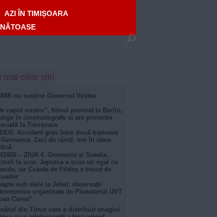
AZI ÎN TIMIȘOARA
ĂNĂTOASE
 mai citite știri
MR nu susține Guvernul Veștea
e capul nostru”, filmul premiat la Berlin,
unge în cinematografe și are proiecție
ecială la Timișoara
DEO. Accident grav între două tramvaie
 Germania. Zeci de răniți, trei în stare
itică
2026 – ZIUA 4. Germania și Suedia,
ctorii la scor. Japonia a scos un egal cu
anda, iar Coasta de Fildeș a trecut de
cuador
apte sub stele la Jebel: observații
tronomice organizate de Planetariul UVT
oan Curea”
nărul din Timiș care a distribuit imagini
time cu o adolescentă a fost reținut