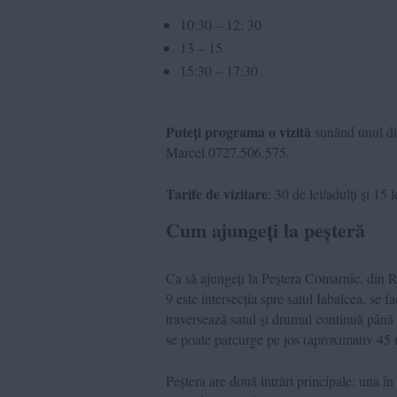
10:30 – 12: 30
13 – 15
15:30 – 17:30
Puteți programa o vizită
sunând unul din
Marcel 0727.506.575.
Tarife de vizitare
: 30 de lei/adulți și 15 l
Cum ajungeți la peșteră
Ca să ajungeți la Peștera Comarnic, din R
9 este intersecția spre satul Iabalcea, se 
traversează satul și drumul continuă până
se poate parcurge pe jos (aproximativ 45 
Peștera are două intrări principale: una în