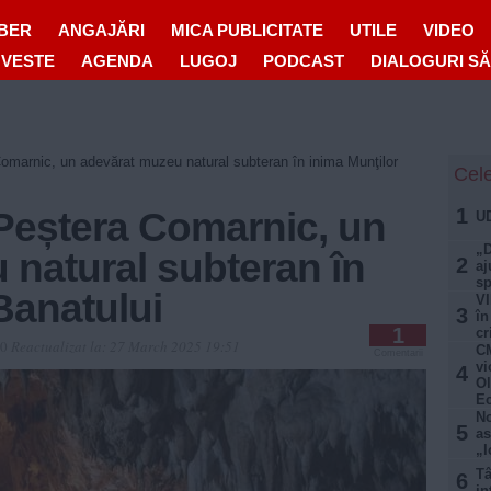
IBER
ANGAJĂRI
MICA PUBLICITATE
UTILE
VIDEO
OVESTE
AGENDA
LUGOJ
PODCAST
DIALOGURI S
omarnic, un adevărat muzeu natural subteran în inima Munţilor
Cele
1
Peștera Comarnic, un
UD
„D
 natural subteran în
2
aj
sp
Banatului
VI
3
în
1
cr
00
Reactualizat la:
27 March 2025 19:51
CM
Comentarii
vi
4
Ol
E
No
5
as
„I
Tâ
6
in