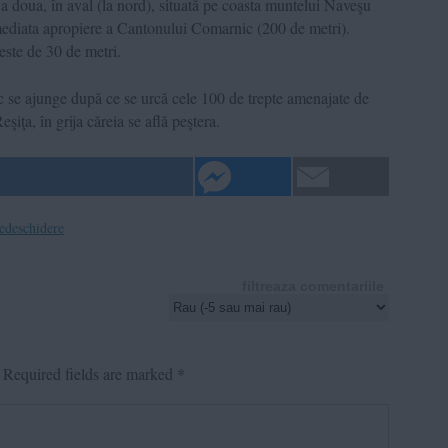
a doua, în aval (la nord), situată pe coasta muntelui Naveşu
imediata apropiere a Cantonului Comarnic (200 de metri).
 este de 30 de metri.
c se ajunge după ce se urcă cele 100 de trepte amenajate de
iţa, în grija căreia se află peştera.
edeschidere
filtreaza comentariile
Required fields are marked
*