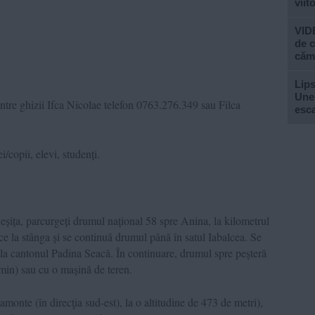
viit
VIDE
de c
căm
Lips
Unel
tre ghizii Ifca Nicolae telefon 0763.276.349 sau Filca
esc
ei/copii, elevi, studenți.
eșița, parcurgeți drumul național 58 spre Anina, la kilometrul
face la stânga și se continuă drumul până în satul Iabalcea. Se
 la cantonul Padina Seacă. În continuare, drumul spre peșteră
min) sau cu o mașină de teren.
 amonte (în direcţia sud-est), la o altitudine de 473 de metri),