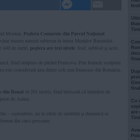
fest
Ulti
Mate
Tim
Peştera Comarnic din Parcul Naţional
atul Montan,
vărat muzeu natural subteran în inima Munţilor Banatului.
Com
peștera are trei nivele
de 440 de metri,
: fosil, subfosil şi activ.
Rom
deca
fina
mică, fiind străpuns de pârâul Ponicova. Prin formele sculptate
ștera este considerată una dintre cele mai frumoase din România,
După
proi
Gimn
fina
e din Banat
(6.201 metri), fiind întrecută că întindere de
opiere de Anina.
Cu u
copi
are 
rilie – septembrie, iar în zilele de sâmbătă şi duminică se
Tim
 format din cinci persoane.
Avan
Polo