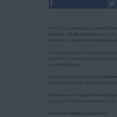
Potrivit reprezentanților comunității Ban
Semenic – Cheile Caraşului
este un ade
Situată în Cleanţu Putnata la altitudinea 
Ultimul este accesibil doar pe o porţiune 
în adâncuri – stalactite şi stalagmite, pe
accesibilă turiştilor.
a doua ca lungim
Peștera Comarnic este
Peştera Buhui (6.547 metri) aflată în apr
Turiștii au acces în peșteră în perioada ap
asigură ghid. Grupul minim trebuie să fie
Orarul de vizitare al peșterii este: