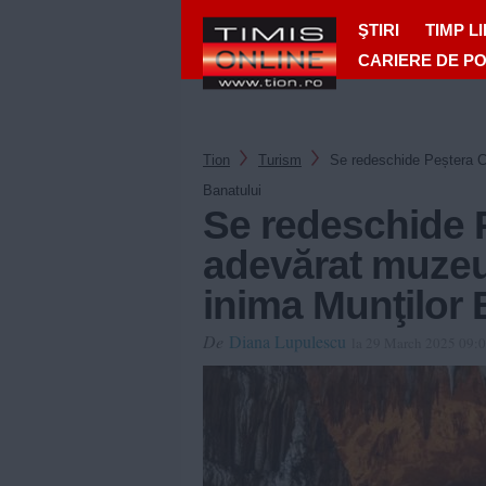
ŞTIRI
TIMP L
CARIERE DE P
Tion
Turism
Se redeschide Peștera C
Banatului
Se redeschide 
adevărat muzeu
inima Munţilor 
De
Diana Lupulescu
la 29 March 2025 09: