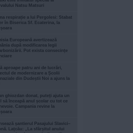
ivalului Natsu Matsuri
ma respirație a lui Pergolesi: Stabat
r în Biserica Sf. Ecaterina, la
ișoara
isia Europeană avertizează
ânia după modificarea legii
rbonizării. Pot exista consecințe
nciare
 aproape patru ani de lucrări,
ectul de modernizare a Școlii
aziale din Dudeștii Noi a ajuns la
l
n ghiozdan donat, puteți ajuta un
l să înceapă anul școlar cu tot ce
nevoie. Campania revine la
ișoara
sează șantierul Pasajului Slavici–
nă. Lațcău: „La sfârșitul anului