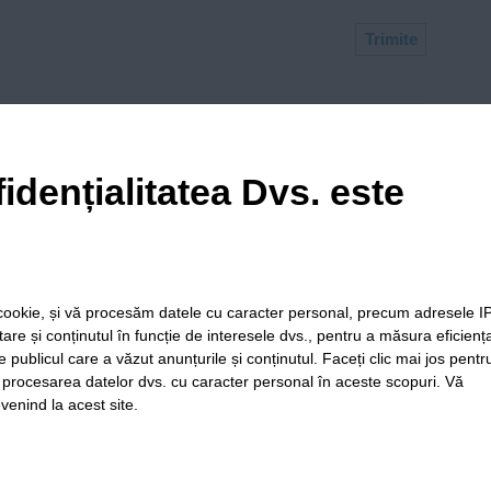
idențialitatea Dvs. este
March 30, 2025 at 4:52 pm
 Comarnic – Brașov?
le cookie, și vă procesăm datele cu caracter personal, precum adresele I
itare și conținutul în funcție de interesele dvs., pentru a măsura eficienț
e publicul care a văzut anunțurile și conținutul. Faceți clic mai jos pentr
i procesarea datelor dvs. cu caracter personal în aceste scopuri. Vă
venind la acest site.
ia
Folosinta
Termeni si
Politica de
Regulament postar
Cookie-
conditii de
confidentialitate
moderare comentar
urilor
utilizare
Timiș Online