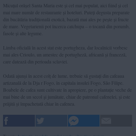
Micuțul orășel Santa Maria este și cel mai populat, aici fiind și cel
mai mare număr de restaurante și hoteluri. Puteți degusta preparate
din bucătăria tradițională exotică, bazată mai ales pe pește și fructe
de mare. Vegetarienii pot încerca catchupa – o tocană din porumb,
fasole și alte legume.
Limba oficială în acest stat este portugheza, dar localnicii vorbesc
mai ales Crioulo, un amestec de portugheză, africană și franceză,
care datează din perioada sclaviei.
Odată ajunși în acest colț de lume, trebuie să gustați din cafeaua
artizanală de la Dja r Fogo, în capitala insulei Fogo, São Filipe.
Boabele de cafea sunt cultivate în apropiere, pe o plantație veche de
mai bine de un secol și jumătate, chiar de patronul cafenelei, și este
prăjită și împachetată chiar în cafenea.