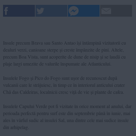
Insule precum Brava sau Santo Antao își întâmpină vizitatorii cu
dealuri verzi, canioane sterpe și creste împânzite de pini. Altele,
precum Boa Vista, sunt acoperite de dune de nisip și se laudă cu
plaje largi umezite de valurile înspumate ale Atlanticului.
Insulele Fogo și Pico do Fogo sunt ușor de recunoscut după
vulcanii care le străjuiesc, în timp ce în interiorul anticului crater
Chã das Caldeiras, localnicii cresc viță de vie și plante de cafea.
Insulele Capului Verde pot fi vizitate în orice moment al anului, dar
perioada perfectă pentru surf este din septembrie până în iunie, mai
ales în vârful sudic al insulei Sal, una dintre cele mai sudice insule
din arhipelag.