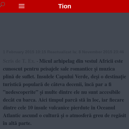
Tion
1 February 2015 10:15
Reactualizat la:
8 November 2015 23:46
Scris de T. Ex.
Micul arhipelag din vestul Africii este
-
cunoscut pentru peisajele sale romantice și muzica
plină de suflet. Insulele Capului Verde, deși o destinație
turistică populară de câteva decenii, încă par a fi
”nedescoperite” și multe dintre ele nu sunt accesibile
decât cu barca. Aici timpul parcă stă în loc, iar fiecare
dintre cele 10 insule vulcanice pierdute în Oceanul
Atlantic ascund o cultură și o atmosferă greu de regăsit
în altă parte.