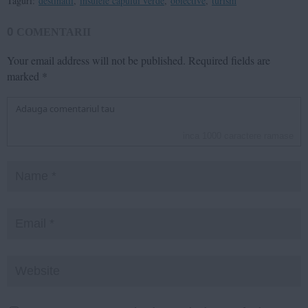
Taguri:
destinatii
,
insulele capului verde
,
obiective
,
turism
0
COMENTARII
Your email address will not be published.
Required fields are
marked
*
inca
1000
caractere ramase