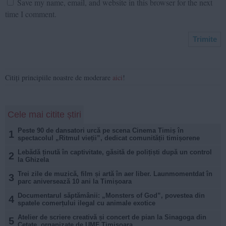
Save my name, email, and website in this browser for the next
time I comment.
Citiți principiile noastre de moderare
aici
!
Cele mai citite știri
Peste 90 de dansatori urcă pe scena Cinema Timiș în
1
spectacolul „Ritmul vieții”, dedicat comunității timișorene
Lebădă ținută în captivitate, găsită de polițiști după un control
2
la Ghizela
Trei zile de muzică, film și artă în aer liber. Launmomentdat în
3
parc aniversează 10 ani la Timișoara
Documentarul săptămânii: „Monsters of God”, povestea din
4
spatele comerțului ilegal cu animale exotice
Atelier de scriere creativă și concert de pian la Sinagoga din
5
Cetate, organizate de UMF Timișoara