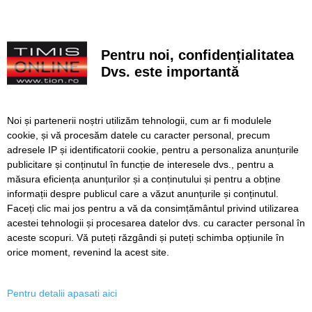
privat inițiativei Primăriei Timișoara
„Recidivă” la baza sportivă din Dacia. Primăria a ridicat
niște echipamente amplasate ilegal
Pentru noi, confidențialitatea
Lucrări ale SDM în Timișoara, astăzi, 8 august
Dvs. este importantă
Ce facem astăzi, 8 august 2026, în Timișoara?
Noi și partenerii noștri utilizăm tehnologii, cum ar fi modulele
Cum arată televizorul care schimbă serile de acasă, fără
cookie, și vă procesăm datele cu caracter personal, precum
complicații
adresele IP și identificatorii cookie, pentru a personaliza anunțurile
publicitare și conținutul în funcție de interesele dvs., pentru a
Nouă copaci căzuți, dintre care patru pe mașini, la
Timișoara, în urma furtunii
măsura eficiența anunțurilor și a conținutului și pentru a obține
informații despre publicul care a văzut anunțurile și conținutul.
Faceți clic mai jos pentru a vă da consimțământul privind utilizarea
acestei tehnologii și procesarea datelor dvs. cu caracter personal în
aceste scopuri. Vă puteți răzgândi și puteți schimba opțiunile în
SERVICII
Redactia
Folosinta Cookie-urilor
orice moment, revenind la acest site.
Termeni si conditii de utilizare
Politica de confidentialitate
Pentru detalii apasati aici
Regulament postare și moderare comentarii