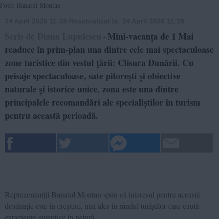
Foto: Banatul Montan
24 April 2026 11:28
Reactualizat la:
24 April 2026 11:29
Scris de Diana Lupulescu
Mini-vacanța de 1 Mai
-
readuce în prim-plan una dintre cele mai spectaculoase
zone turistice din vestul țării: Clisura Dunării. Cu
peisaje spectaculoase, sate pitorești și obiective
naturale și istorice unice, zona este una dintre
principalele recomandări ale specialiștilor în turism
pentru această perioadă.
Reprezentanții
Banatul Montan
spun că interesul pentru această
destinație este în creștere, mai ales în rândul turiștilor care caută
experiențe autentice în natură.