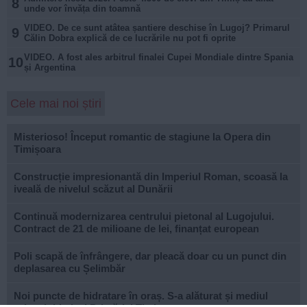
8
unde vor învăța din toamnă
VIDEO. De ce sunt atâtea șantiere deschise în Lugoj? Primarul
9
Călin Dobra explică de ce lucrările nu pot fi oprite
VIDEO. A fost ales arbitrul finalei Cupei Mondiale dintre Spania
10
și Argentina
Cele mai noi știri
Misterioso! Început romantic de stagiune la Opera din
Timișoara
Construcție impresionantă din Imperiul Roman, scoasă la
iveală de nivelul scăzut al Dunării
Continuă modernizarea centrului pietonal al Lugojului.
Contract de 21 de milioane de lei, finanțat european
Poli scapă de înfrângere, dar pleacă doar cu un punct din
deplasarea cu Șelimbăr
Noi puncte de hidratare în oraș. S-a alăturat și mediul