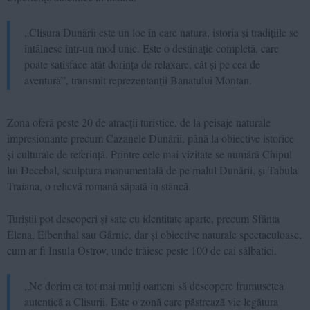
„Clisura Dunării este un loc în care natura, istoria și tradițiile se
întâlnesc într-un mod unic. Este o destinație completă, care
poate satisface atât dorința de relaxare, cât și pe cea de
aventură”, transmit reprezentanții Banatului Montan.
Zona oferă peste 20 de atracții turistice, de la peisaje naturale
impresionante precum
Cazanele Dunării
, până la obiective istorice
și culturale de referință. Printre cele mai vizitate se numără Chipul
lui Decebal, sculptura monumentală de pe malul Dunării, și Tabula
Traiana, o relicvă romană săpată în stâncă.
Turiștii pot descoperi și sate cu identitate aparte, precum Sfânta
Elena, Eibenthal sau Gârnic, dar și obiective naturale spectaculoase,
cum ar fi Insula Ostrov, unde trăiesc peste 100 de cai sălbatici.
„Ne dorim ca tot mai mulți oameni să descopere frumusețea
autentică a Clisurii. Este o zonă care păstrează vie legătura