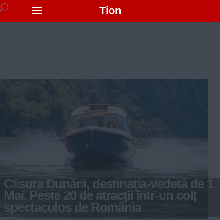
Tion
Clisura Dunării, destinația-vedetă de 1
Mai. Peste 20 de atracții într-un colț
spectaculos de România