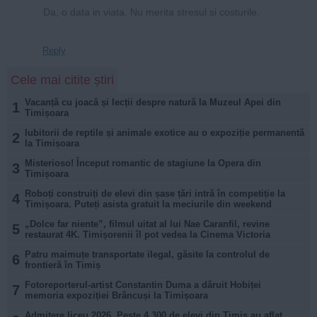
Da, o data in viata. Nu merita stresul si costurile.
Reply
Cele mai citite știri
Vacanță cu joacă și lecții despre natură la Muzeul Apei din
1
Timișoara
Iubitorii de reptile și animale exotice au o expoziție permanentă
2
la Timișoara
Misterioso! Început romantic de stagiune la Opera din
3
Timișoara
Roboți construiți de elevi din șase țări intră în competiție la
4
Timișoara. Puteți asista gratuit la meciurile din weekend
„Dolce far niente”, filmul uitat al lui Nae Caranfil, revine
5
restaurat 4K. Timișorenii îl pot vedea la Cinema Victoria
Patru maimuțe transportate ilegal, găsite la controlul de
6
frontieră în Timiș
Fotoreporterul-artist Constantin Duma a dăruit Hobiței
7
memoria expoziției Brâncuși la Timișoara
Admitere liceu 2026. Peste 4.300 de elevi din Timiș au aflat