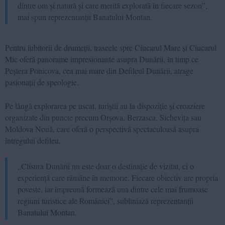
dintre om și natură și care merită explorată în fiecare sezon”,
mai spun reprezentanții Banatului Montan.
Pentru iubitorii de drumeții, traseele spre Ciucarul Mare și Ciucarul
Mic oferă panorame impresionante asupra Dunării, în timp ce
Peștera Ponicova, cea mai mare din Defileul Dunării, atrage
pasionații de speologie.
Pe lângă explorarea pe uscat, turiștii au la dispoziție și croaziere
organizate din puncte precum Orșova, Berzasca, Sichevița sau
Moldova Nouă, care oferă o perspectivă spectaculoasă asupra
întregului defileu.
„Clisura Dunării nu este doar o destinație de vizitat, ci o
experiență care rămâne în memorie. Fiecare obiectiv are propria
poveste, iar împreună formează una dintre cele mai frumoase
regiuni turistice ale României”, subliniază reprezentanții
Banatului Montan.