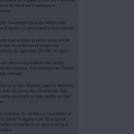
nul și când va fi inaugurat
ionul
EO. Carambol în zona Metro din
a Șagului. O persoană a fost rănită
ndut anvelope și piese auto ani la
, dar nu a declarat veniturile.
udiciu de aproape 30.000 de euro
-uri obscene urmărite de peste
00 de oameni. Doi bărbați din Timiș
ost reținuți
lev și-a ucis bunicii, apoi a deschis
l într-un liceu din Thailanda. Opt
oane au murit și mai multe au fost
te
e sisteme de tarifare a rovinietei și
Ro intră în vigoare pe 31 august.
 plan de tarifare se aplică de la 1
ombrie