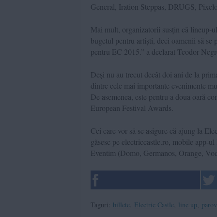
General, Iration Steppas, DRUGS, Pixelor
Mai mult, organizatorii susțin că lineup-u
bugetul pentru artiști, deci oamenii să s
pentru EC 2015.” a declarat Teodor Negrea, 
Deși nu au trecut decât doi ani de la prima 
dintre cele mai importante evenimente mu
De asemenea, este pentru a doua oară cons
European Festival Awards.
Cei care vor să se asigure că ajung la Elec
găsesc pe electriccastle.ro, mobile app-ul
Eventim (Domo, Germanos, Orange, Vodaf
Taguri:
billete
,
Electric Castle
,
line up
,
parov