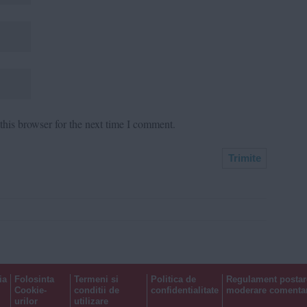
his browser for the next time I comment.
ia
Folosinta
Termeni si
Politica de
Regulament postar
Cookie-
conditii de
confidentialitate
moderare comentar
urilor
utilizare