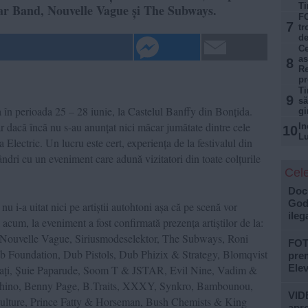
Ti
ar Band, Nouvelle Vague și The Subways.
FO
7
tr
de
Ce
as
8
Re
p
Ti
9
să
a în perioada 25 – 28 iunie, la Castelul Banffy din Bonțida.
gi
r dacă încă nu s-au anunțat nici măcar jumătate dintre cele
In
10
Lu
 Electric. Un lucru este cert, experiența de la festivalul din
ândri cu un eveniment care adună vizitatori din toate colțurile
Cele
Doc
God”
l nu i-a uitat nici pe artiștii autohtoni așa că pe scenă vor
ileg
cum, la eveniment a fost confirmată prezența artiștilor de la:
 Nouvelle Vague, Siriusmodeselektor, The Subways, Roni
FOTO
b Foundation, Dub Pistols, Dub Phizix & Strategy, Blomqvist
prem
Ele
ați, Șuie Paparude, Soom T & JSTAR, Evil Nine, Vadim &
iphino, Benny Page, B.Traits, XXXY, Synkro, Bambounou,
VIDE
Culture, Prince Fatty & Horseman, Bush Chemists & King
apro