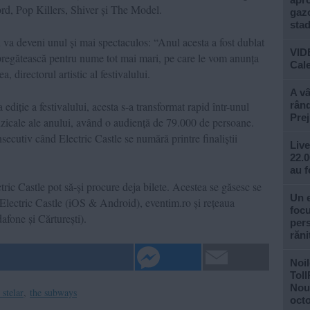
d, Pop Killers, Shiver și The Model.
gazo
stad
l va deveni unul și mai spectaculos: “Anul acesta a fost dublat
VID
e pregătească pentru nume tot mai mari, pe care le vom anunța
Cale
directorul artistic al festivalului.
A vâ
ediție a festivalului, acesta s-a transformat rapid într-unul
rând
Prej
zicale ale anului, având o audiență de 79.000 de persoane.
ecutiv când Electric Castle se numără printre finaliștii
Live
22.0
au f
tric Castle pot să-și procure deja bilete. Acestea se găsesc se
Un e
 Electric Castle (iOS & Android), eventim.ro și rețeaua
focu
one și Cărturești).
pers
răni
Noil
Toll
Noul
 stelar
,
the subways
oct