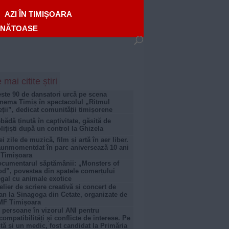
AZI ÎN TIMIȘOARA
ĂNĂTOASE
 mai citite știri
ste 90 de dansatori urcă pe scena
nema Timiș în spectacolul „Ritmul
eții”, dedicat comunității timișorene
bădă ținută în captivitate, găsită de
lițiști după un control la Ghizela
ei zile de muzică, film și artă în aer liber.
unmomentdat în parc aniversează 10 ani
 Timișoara
cumentarul săptămânii: „Monsters of
d”, povestea din spatele comerțului
egal cu animale exotice
elier de scriere creativă și concert de
an la Sinagoga din Cetate, organizate de
MF Timișoara
 persoane în vizorul ANI pentru
compatibilități și conflicte de interese. Pe
stă și un medic, fost candidat la Primăria