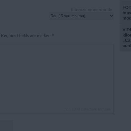
FOT
filtreaza comentariile
bucu
mod
VIDE
Required fields are marked
*
kilo
„Căl
conf
inca
1000
caractere ramase