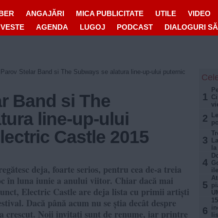
IBER
ANGAJĂRI
MICA PUBLICITATE
UTILE
VIDEO
OVESTE
AGENDA
LUGOJ
PODCAST
DIALOGURI S
Parov Stelar Band si The Subways se alatura line-up-ului puternic
Cele
Pe
ar Band si The
1
Ci
vi
ura line-up-ului
Le
2
po
lectric Castle 2015
Tr
3
La
la
Do
4
Go
regătesc deja, foarte serios, pentru cea de-a treia
il
loc în luna iunie a anului viitor. Chiar dacă mai
At
5
pi
unct, Electric Castle are deja lista cu primii artiști
U
festival. Dacă până acum nu se știa decât despre
15
in
6
 crescut. Noii invitați sunt de renume, iar printre
li