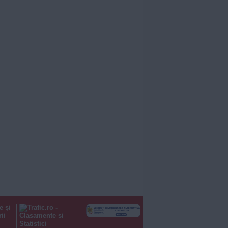
e și
ii