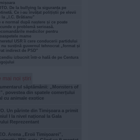
mișoara
TO. De la bullying la siguranța pe
otinetă. Ce i-au învățat polițiștii pe elevii
 la „I.C. Brătianu”
 e normal după naștere și ce poate
cunde o problemă serioasă.
comandările medicilor pentru
roaspetele mame
neretul USR îi cere conducerii partidului
 nu susțină guvernul tehnocrat „format și
rat indirect de PSD”
cendiu izbucnit într-o hală de pe Centura
gojului
 mai noi știri
umentarul săptămânii: „Monsters of
, povestea din spatele comerțului
al cu animale exotice
. Un părinte din Timișoara a primit
iul I la nivel național la Gala
vului Reprezentant
O. Arena „Eroii Timișoarei”,
ximativ 85% gata. Când va fi montat