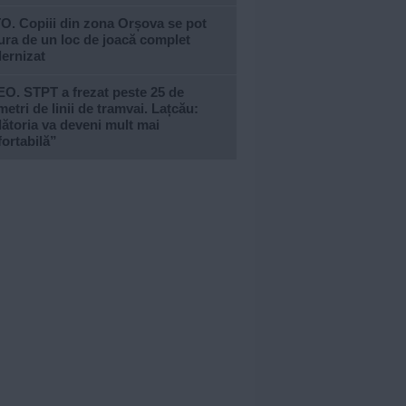
O. Copiii din zona Orșova se pot
ra de un loc de joacă complet
ernizat
O. STPT a frezat peste 25 de
metri de linii de tramvai. Lațcău:
ătoria va deveni mult mai
ortabilă”