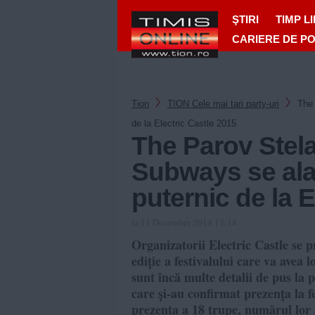
ŞTIRI
TIMP L
CARIERE DE P
Tion
TION Cele mai tari party-uri
The 
de la Electric Castle 2015
The Parov Stel
Subways se alat
puternic de la E
la 11 December 2014 13:14
Organizatorii Electric Castle se p
ediție a festivalului care va avea 
sunt încă multe detalii de pus la p
care și-au confirmat prezența la 
prezenta a 18 trupe, numărul lor a